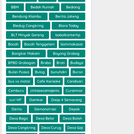
BBM
Bedah Rumah
Bediang
Bendung Klambu
Berita Jateng
Bledug Cangkring
Blora Today
BLT Minyak Goreng
bobolkonterhp
Bocah
Bocah Tenggelam
bommakasar
Bongkar Makam
Boyong Grobog
BPBD Grobogan
Brabo
Brati
Budaya
Bulan Puasa
Bulog
bunuhdiri
Buron
bus vs motor
Cafe Karaoke
Candisari
Cemburu
cintasesamajenis
Curanmor
curi HP
Damkar
Daop 4 Semarang
Demo
Demonstrasi
Depok
Desa Bago
Desa Belor
Desa Boloh
Desa Cangkring
Desa Curug
Desa Gaji