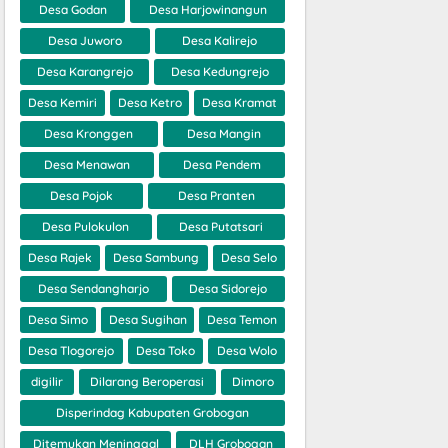
Desa Godan
Desa Harjowinangun
Desa Juworo
Desa Kalirejo
Desa Karangrejo
Desa Kedungrejo
Desa Kemiri
Desa Ketro
Desa Kramat
Desa Kronggen
Desa Mangin
Desa Menawan
Desa Pendem
Desa Pojok
Desa Pranten
Desa Pulokulon
Desa Putatsari
Desa Rajek
Desa Sambung
Desa Selo
Desa Sendangharjo
Desa Sidorejo
Desa Simo
Desa Sugihan
Desa Temon
Desa Tlogorejo
Desa Toko
Desa Wolo
digilir
Dilarang Beroperasi
Dimoro
Disperindag Kabupaten Grobogan
Ditemukan Meninggal
DLH Grobogan