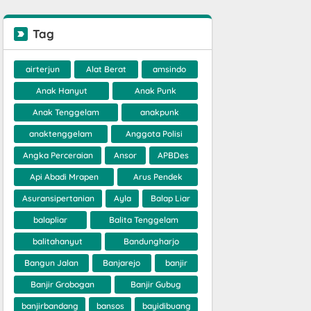
Tag
airterjun
Alat Berat
amsindo
Anak Hanyut
Anak Punk
Anak Tenggelam
anakpunk
anaktenggelam
Anggota Polisi
Angka Perceraian
Ansor
APBDes
Api Abadi Mrapen
Arus Pendek
Asuransipertanian
Ayla
Balap Liar
balapliar
Balita Tenggelam
balitahanyut
Bandungharjo
Bangun Jalan
Banjarejo
banjir
Banjir Grobogan
Banjir Gubug
banjirbandang
bansos
bayidibuang