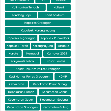
Kalimantan Tengah
Kalisari
Kandang Sapi
Kanit Gakkum
Kapolres Grobogan
Kapolsek Karangrayung
Kapolsek Ngaringan
Kapolsek Purwodadi
Kapolsek Toroh
Karangrayung
karaoke
Karate
Karnaval
Karnaval 2025
Karyawati Pabrik
Kasat Lantas
Kasat Reskrim Polres Grobogan
Kasi Humas Polres Grobogan
KDMP
kebakaran
Kebakaran Pasar Gubug
Kebakaran Rumah
Kecamatan Gabus
Kecamatan Geyer
Kecamatan Godong
Kecamatan Grobogan
Kecamatan Gubug