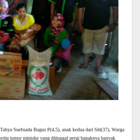
 Tahya Suebsada Bagus P(4,5), anak kedua dari Siti(37), Warga
ita tumor minioke yang ditinggal pergi bapaknya banyak