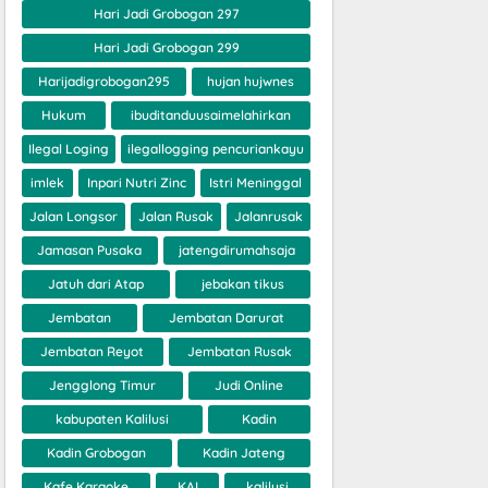
Hari Jadi Grobogan 297
Hari Jadi Grobogan 299
Harijadigrobogan295
hujan hujwnes
Hukum
ibuditanduusaimelahirkan
Ilegal Loging
ilegallogging pencuriankayu
imlek
Inpari Nutri Zinc
Istri Meninggal
Jalan Longsor
Jalan Rusak
Jalanrusak
Jamasan Pusaka
jatengdirumahsaja
Jatuh dari Atap
jebakan tikus
Jembatan
Jembatan Darurat
Jembatan Reyot
Jembatan Rusak
Jengglong Timur
Judi Online
kabupaten Kalilusi
Kadin
Kadin Grobogan
Kadin Jateng
Kafe Karaoke
KAI
kalilusi