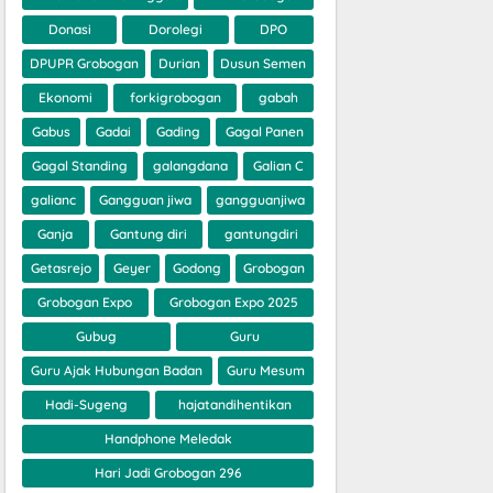
Donasi
Dorolegi
DPO
DPUPR Grobogan
Durian
Dusun Semen
Ekonomi
forkigrobogan
gabah
Gabus
Gadai
Gading
Gagal Panen
Gagal Standing
galangdana
Galian C
galianc
Gangguan jiwa
gangguanjiwa
Ganja
Gantung diri
gantungdiri
Getasrejo
Geyer
Godong
Grobogan
Grobogan Expo
Grobogan Expo 2025
Gubug
Guru
Guru Ajak Hubungan Badan
Guru Mesum
Hadi-Sugeng
hajatandihentikan
Handphone Meledak
Hari Jadi Grobogan 296