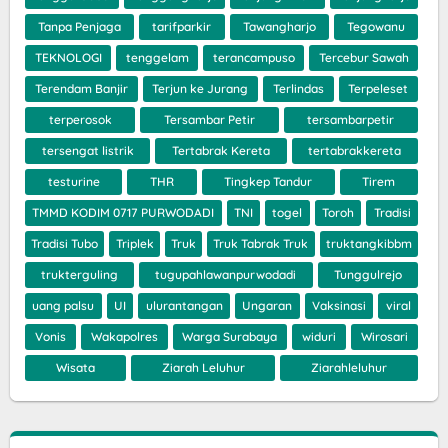
Tanpa Penjaga
tarifparkir
Tawangharjo
Tegowanu
TEKNOLOGI
tenggelam
terancampuso
Tercebur Sawah
Terendam Banjir
Terjun ke Jurang
Terlindas
Terpeleset
terperosok
Tersambar Petir
tersambarpetir
tersengat listrik
Tertabrak Kereta
tertabrakkereta
testurine
THR
Tingkep Tandur
Tirem
TMMD KODIM 0717 PURWODADI
TNI
togel
Toroh
Tradisi
Tradisi Tubo
Triplek
Truk
Truk Tabrak Truk
truktangkibbm
trukterguling
tugupahlawanpurwodadi
Tunggulrejo
uang palsu
UI
ulurantangan
Ungaran
Vaksinasi
viral
Vonis
Wakapolres
Warga Surabaya
widuri
Wirosari
Wisata
Ziarah Leluhur
Ziarahleluhur