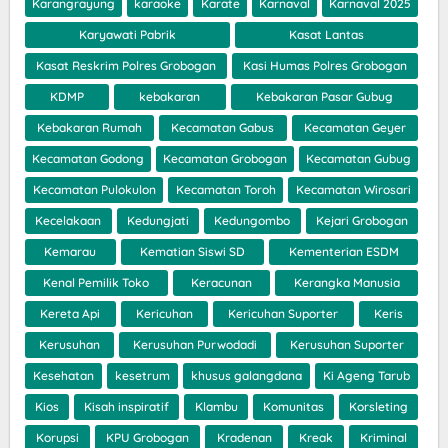
Karangrayung
karaoke
Karate
Karnaval
Karnaval 2025
Karyawati Pabrik
Kasat Lantas
Kasat Reskrim Polres Grobogan
Kasi Humas Polres Grobogan
KDMP
kebakaran
Kebakaran Pasar Gubug
Kebakaran Rumah
Kecamatan Gabus
Kecamatan Geyer
Kecamatan Godong
Kecamatan Grobogan
Kecamatan Gubug
Kecamatan Pulokulon
Kecamatan Toroh
Kecamatan Wirosari
Kecelakaan
Kedungjati
Kedungombo
Kejari Grobogan
Kemarau
Kematian Siswi SD
Kementerian ESDM
Kenal Pemilik Toko
Keracunan
Kerangka Manusia
Kereta Api
Kericuhan
Kericuhan Suporter
Keris
Kerusuhan
Kerusuhan Purwodadi
Kerusuhan Suporter
Kesehatan
kesetrum
khusus galangdana
Ki Ageng Tarub
Kios
Kisah inspiratif
Klambu
Komunitas
Korsleting
Korupsi
KPU Grobogan
Kradenan
Kreak
Kriminal