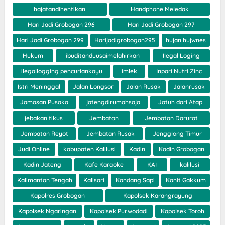
hajatandihentikan
Handphone Meledak
Hari Jadi Grobogan 296
Hari Jadi Grobogan 297
Hari Jadi Grobogan 299
Harijadigrobogan295
hujan hujwnes
Hukum
ibuditanduusaimelahirkan
Ilegal Loging
ilegallogging pencuriankayu
imlek
Inpari Nutri Zinc
Istri Meninggal
Jalan Longsor
Jalan Rusak
Jalanrusak
Jamasan Pusaka
jatengdirumahsaja
Jatuh dari Atap
jebakan tikus
Jembatan
Jembatan Darurat
Jembatan Reyot
Jembatan Rusak
Jengglong Timur
Judi Online
kabupaten Kalilusi
Kadin
Kadin Grobogan
Kadin Jateng
Kafe Karaoke
KAI
kalilusi
Kalimantan Tengah
Kalisari
Kandang Sapi
Kanit Gakkum
Kapolres Grobogan
Kapolsek Karangrayung
Kapolsek Ngaringan
Kapolsek Purwodadi
Kapolsek Toroh