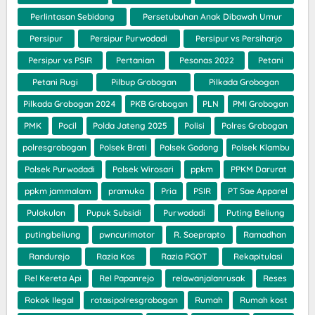
Perlintasan Sebidang
Persetubuhan Anak Dibawah Umur
Persipur
Persipur Purwodadi
Persipur vs Persiharjo
Persipur vs PSIR
Pertanian
Pesonas 2022
Petani
Petani Rugi
Pilbup Grobogan
Pilkada Grobogan
Pilkada Grobogan 2024
PKB Grobogan
PLN
PMI Grobogan
PMK
Pocil
Polda Jateng 2025
Polisi
Polres Grobogan
polresgrobogan
Polsek Brati
Polsek Godong
Polsek Klambu
Polsek Purwodadi
Polsek Wirosari
ppkm
PPKM Darurat
ppkm jammalam
pramuka
Pria
PSIR
PT Sae Apparel
Pulokulon
Pupuk Subsidi
Purwodadi
Puting Beliung
putingbeliung
pwncurimotor
R. Soeprapto
Ramadhan
Randurejo
Razia Kos
Razia PGOT
Rekapitulasi
Rel Kereta Api
Rel Papanrejo
relawanjalanrusak
Reses
Rokok Ilegal
rotasipolresgrobogan
Rumah
Rumah kost