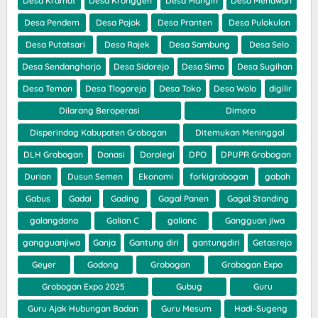
Desa Kramat
Desa Kronggen
Desa Mangin
Desa Menawan
Desa Pendem
Desa Pojok
Desa Pranten
Desa Pulokulon
Desa Putatsari
Desa Rajek
Desa Sambung
Desa Selo
Desa Sendangharjo
Desa Sidorejo
Desa Simo
Desa Sugihan
Desa Temon
Desa Tlogorejo
Desa Toko
Desa Wolo
digilir
Dilarang Beroperasi
Dimoro
Disperindag Kabupaten Grobogan
Ditemukan Meninggal
DLH Grobogan
Donasi
Dorolegi
DPO
DPUPR Grobogan
Durian
Dusun Semen
Ekonomi
forkigrobogan
gabah
Gabus
Gadai
Gading
Gagal Panen
Gagal Standing
galangdana
Galian C
galianc
Gangguan jiwa
gangguanjiwa
Ganja
Gantung diri
gantungdiri
Getasrejo
Geyer
Godong
Grobogan
Grobogan Expo
Grobogan Expo 2025
Gubug
Guru
Guru Ajak Hubungan Badan
Guru Mesum
Hadi-Sugeng