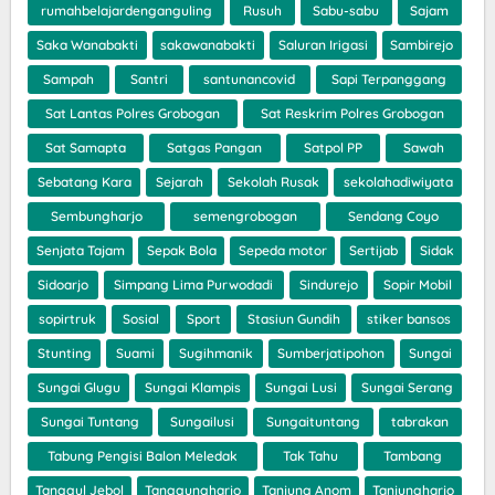
rumahbelajardenganguling
Rusuh
Sabu-sabu
Sajam
Saka Wanabakti
sakawanabakti
Saluran Irigasi
Sambirejo
Sampah
Santri
santunancovid
Sapi Terpanggang
Sat Lantas Polres Grobogan
Sat Reskrim Polres Grobogan
Sat Samapta
Satgas Pangan
Satpol PP
Sawah
Sebatang Kara
Sejarah
Sekolah Rusak
sekolahadiwiyata
Sembungharjo
semengrobogan
Sendang Coyo
Senjata Tajam
Sepak Bola
Sepeda motor
Sertijab
Sidak
Sidoarjo
Simpang Lima Purwodadi
Sindurejo
Sopir Mobil
sopirtruk
Sosial
Sport
Stasiun Gundih
stiker bansos
Stunting
Suami
Sugihmanik
Sumberjatipohon
Sungai
Sungai Glugu
Sungai Klampis
Sungai Lusi
Sungai Serang
Sungai Tuntang
Sungailusi
Sungaituntang
tabrakan
Tabung Pengisi Balon Meledak
Tak Tahu
Tambang
Tanggul Jebol
Tanggungharjo
Tanjung Anom
Tanjungharjo