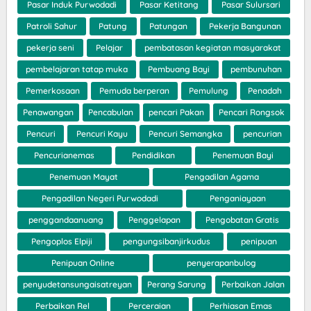
Pasar Induk Purwodadi
Pasar Ketitang
Pasar Sulursari
Patroli Sahur
Patung
Patungan
Pekerja Bangunan
pekerja seni
Pelajar
pembatasan kegiatan masyarakat
pembelajaran tatap muka
Pembuang Bayi
pembunuhan
Pemerkosaan
Pemuda berperan
Pemulung
Penadah
Penawangan
Pencabulan
pencari Pakan
Pencari Rongsok
Pencuri
Pencuri Kayu
Pencuri Semangka
pencurian
Pencurianemas
Pendidikan
Penemuan Bayi
Penemuan Mayat
Pengadilan Agama
Pengadilan Negeri Purwodadi
Penganiayaan
penggandaanuang
Penggelapan
Pengobatan Gratis
Pengoplos Elpiji
pengungsibanjirkudus
penipuan
Penipuan Online
penyerapanbulog
penyudetansungaisatreyan
Perang Sarung
Perbaikan Jalan
Perbaikan Rel
Perceraian
Perhiasan Emas