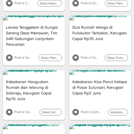
Post a Comment
Post a Comment
Desa Kedungrejo
Desa Menawan
Lansia Tenggelam di Sungai
Dua Rumah Warga di
Serang Desa Menawan, Tim
Pulokulon Terbakar, Kerugian
SAR Gabungan Lanjutkan
Capai Rp70 Juta
Pencarian
Post a Comment
Post a Comment
Desa Menawan
Desa Pulokulon
Kebakaran Hanguskan
Kebakaran Kios Parut Kelapa
Rumah dan Warung di
di Pasar Sulursari, Kerugian
Sidorejo, Kerugian Capai
Capai Rp3 Juta
Rp70 Juta
Post a Comment
Post a Comment
Desa Sidorejo
kebakaran