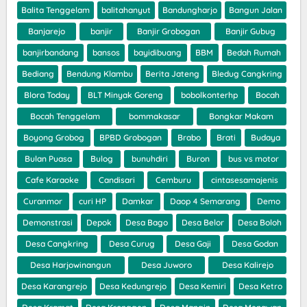
Balita Tenggelam
balitahanyut
Bandungharjo
Bangun Jalan
Banjarejo
banjir
Banjir Grobogan
Banjir Gubug
banjirbandang
bansos
bayidibuang
BBM
Bedah Rumah
Bediang
Bendung Klambu
Berita Jateng
Bledug Cangkring
Blora Today
BLT Minyak Goreng
bobolkonterhp
Bocah
Bocah Tenggelam
bommakasar
Bongkar Makam
Boyong Grobog
BPBD Grobogan
Brabo
Brati
Budaya
Bulan Puasa
Bulog
bunuhdiri
Buron
bus vs motor
Cafe Karaoke
Candisari
Cemburu
cintasesamajenis
Curanmor
curi HP
Damkar
Daop 4 Semarang
Demo
Demonstrasi
Depok
Desa Bago
Desa Belor
Desa Boloh
Desa Cangkring
Desa Curug
Desa Gaji
Desa Godan
Desa Harjowinangun
Desa Juworo
Desa Kalirejo
Desa Karangrejo
Desa Kedungrejo
Desa Kemiri
Desa Ketro