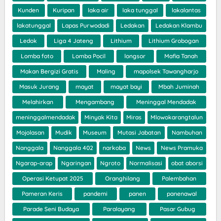
Kunden
Kuripan
laka air
laka tunggal
lakalantas
lakatunggal
Lapas Purwodadi
Ledakan
Ledakan Klambu
Ledok
Liga 4 Jateng
Lithium
Lithium Grobogan
Lomba foto
Lomba Pocil
longsor
Mafia Tanah
Makan Bergizi Gratis
Maling
mapolsek Tawangharjo
Masuk Jurang
mayat
mayat bayi
Mbah Juminah
Melahirkan
Mengambang
Meninggal Mendadak
meninggalmendadak
Minyak Kita
Miras
Mlowokarangtalun
Mojolasan
Mudik
Museum
Mutasi Jabatan
Nambuhan
Nanggala
Nanggala 402
narkoba
News
News Pramuka
Ngarap-arap
Ngaringan
Ngroto
Normalisasi
obat aborsi
Operasi Ketupat 2025
Oranghilang
Palembahan
Pameran Keris
pandemi
panen
panenawal
Parade Seni Budaya
Paralayang
Pasar Gubug