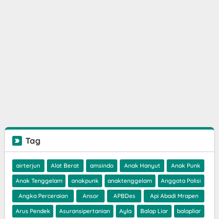
Tag
airterjun
Alat Berat
amsindo
Anak Hanyut
Anak Punk
Anak Tenggelam
anakpunk
anaktenggelam
Anggota Polisi
Angka Perceraian
Ansor
APBDes
Api Abadi Mrapen
Arus Pendek
Asuransipertanian
Ayla
Balap Liar
balapliar