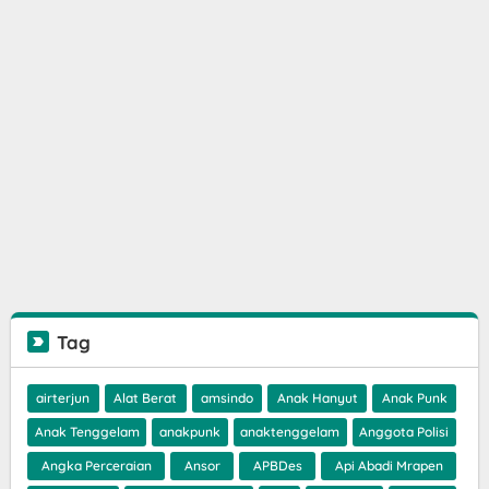
Tag
airterjun
Alat Berat
amsindo
Anak Hanyut
Anak Punk
Anak Tenggelam
anakpunk
anaktenggelam
Anggota Polisi
Angka Perceraian
Ansor
APBDes
Api Abadi Mrapen