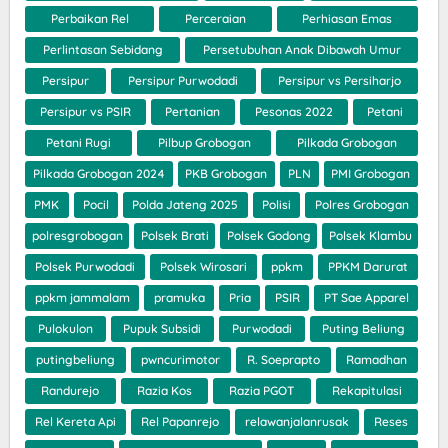
Perbaikan Rel
Perceraian
Perhiasan Emas
Perlintasan Sebidang
Persetubuhan Anak Dibawah Umur
Persipur
Persipur Purwodadi
Persipur vs Persiharjo
Persipur vs PSIR
Pertanian
Pesonas 2022
Petani
Petani Rugi
Pilbup Grobogan
Pilkada Grobogan
Pilkada Grobogan 2024
PKB Grobogan
PLN
PMI Grobogan
PMK
Pocil
Polda Jateng 2025
Polisi
Polres Grobogan
polresgrobogan
Polsek Brati
Polsek Godong
Polsek Klambu
Polsek Purwodadi
Polsek Wirosari
ppkm
PPKM Darurat
ppkm jammalam
pramuka
Pria
PSIR
PT Sae Apparel
Pulokulon
Pupuk Subsidi
Purwodadi
Puting Beliung
putingbeliung
pwncurimotor
R. Soeprapto
Ramadhan
Randurejo
Razia Kos
Razia PGOT
Rekapitulasi
Rel Kereta Api
Rel Papanrejo
relawanjalanrusak
Reses