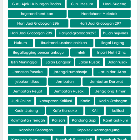
Guru Ajak Hubungan Badan
Guru Mesum
Hadi-Sugeng
hajatandihentikan
Handphone Meledak
Hari Jadi Grobogan 296
Hari Jadi Grobogan 297
Hari Jadi Grobogan 299
Harijadigrobogan295
hujan hujwnes
Hukum
ibuditanduusaimelahirkan
Ilegal Loging
ilegallogging pencuriankayu
imlek
Inpari Nutri Zinc
Istri Meninggal
Jalan Longsor
Jalan Rusak
Jalanrusak
Jamasan Pusaka
jatengdirumahsaja
Jatuh dari Atap
jebakan tikus
Jembatan
Jembatan Darurat
Jembatan Reyot
Jembatan Rusak
Jengglong Timur
Judi Online
kabupaten Kalilusi
Kadin
Kadin Grobogan
Kadin Jateng
Kafe Karaoke
KAI
kalilusi
Kalimantan Tengah
Kalisari
Kandang Sapi
Kanit Gakkum
Kapolres Grobogan
Kapolsek Karangrayung
Kapolsek Ngaringan
Kapolsek Purwodadi
Kapolsek Toroh