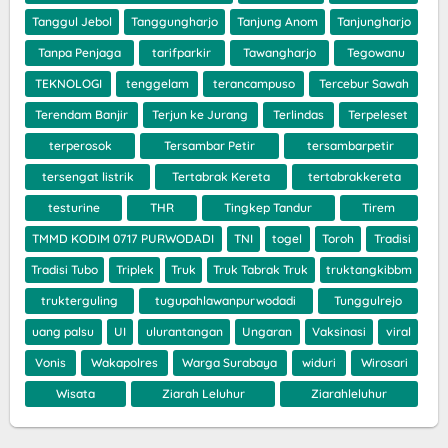
Tanggul Jebol
Tanggungharjo
Tanjung Anom
Tanjungharjo
Tanpa Penjaga
tarifparkir
Tawangharjo
Tegowanu
TEKNOLOGI
tenggelam
terancampuso
Tercebur Sawah
Terendam Banjir
Terjun ke Jurang
Terlindas
Terpeleset
terperosok
Tersambar Petir
tersambarpetir
tersengat listrik
Tertabrak Kereta
tertabrakkereta
testurine
THR
Tingkep Tandur
Tirem
TMMD KODIM 0717 PURWODADI
TNI
togel
Toroh
Tradisi
Tradisi Tubo
Triplek
Truk
Truk Tabrak Truk
truktangkibbm
trukterguling
tugupahlawanpurwodadi
Tunggulrejo
uang palsu
UI
ulurantangan
Ungaran
Vaksinasi
viral
Vonis
Wakapolres
Warga Surabaya
widuri
Wirosari
Wisata
Ziarah Leluhur
Ziarahleluhur