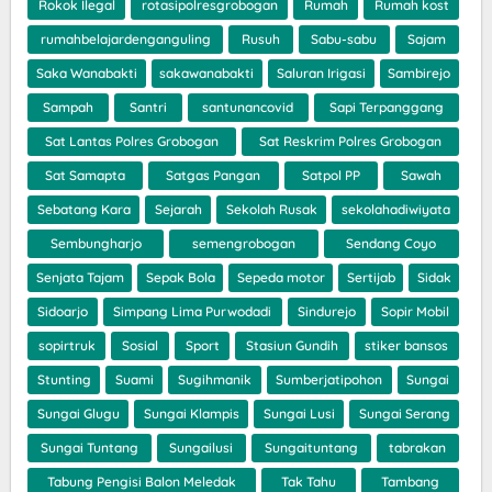
Rokok Ilegal
rotasipolresgrobogan
Rumah
Rumah kost
rumahbelajardenganguling
Rusuh
Sabu-sabu
Sajam
Saka Wanabakti
sakawanabakti
Saluran Irigasi
Sambirejo
Sampah
Santri
santunancovid
Sapi Terpanggang
Sat Lantas Polres Grobogan
Sat Reskrim Polres Grobogan
Sat Samapta
Satgas Pangan
Satpol PP
Sawah
Sebatang Kara
Sejarah
Sekolah Rusak
sekolahadiwiyata
Sembungharjo
semengrobogan
Sendang Coyo
Senjata Tajam
Sepak Bola
Sepeda motor
Sertijab
Sidak
Sidoarjo
Simpang Lima Purwodadi
Sindurejo
Sopir Mobil
sopirtruk
Sosial
Sport
Stasiun Gundih
stiker bansos
Stunting
Suami
Sugihmanik
Sumberjatipohon
Sungai
Sungai Glugu
Sungai Klampis
Sungai Lusi
Sungai Serang
Sungai Tuntang
Sungailusi
Sungaituntang
tabrakan
Tabung Pengisi Balon Meledak
Tak Tahu
Tambang