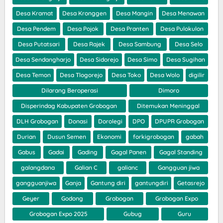
Desa Kramat
Desa Kronggen
Desa Mangin
Desa Menawan
Desa Pendem
Desa Pojok
Desa Pranten
Desa Pulokulon
Desa Putatsari
Desa Rajek
Desa Sambung
Desa Selo
Desa Sendangharjo
Desa Sidorejo
Desa Simo
Desa Sugihan
Desa Temon
Desa Tlogorejo
Desa Toko
Desa Wolo
digilir
Dilarang Beroperasi
Dimoro
Disperindag Kabupaten Grobogan
Ditemukan Meninggal
DLH Grobogan
Donasi
Dorolegi
DPO
DPUPR Grobogan
Durian
Dusun Semen
Ekonomi
forkigrobogan
gabah
Gabus
Gadai
Gading
Gagal Panen
Gagal Standing
galangdana
Galian C
galianc
Gangguan jiwa
gangguanjiwa
Ganja
Gantung diri
gantungdiri
Getasrejo
Geyer
Godong
Grobogan
Grobogan Expo
Grobogan Expo 2025
Gubug
Guru