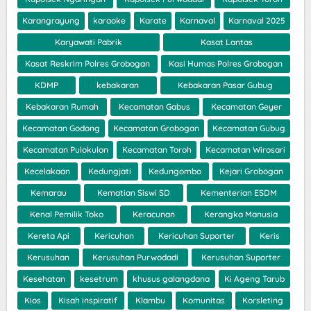
Karangrayung
karaoke
Karate
Karnaval
Karnaval 2025
Karyawati Pabrik
Kasat Lantas
Kasat Reskrim Polres Grobogan
Kasi Humas Polres Grobogan
KDMP
kebakaran
Kebakaran Pasar Gubug
Kebakaran Rumah
Kecamatan Gabus
Kecamatan Geyer
Kecamatan Godong
Kecamatan Grobogan
Kecamatan Gubug
Kecamatan Pulokulon
Kecamatan Toroh
Kecamatan Wirosari
Kecelakaan
Kedungjati
Kedungombo
Kejari Grobogan
Kemarau
Kematian Siswi SD
Kementerian ESDM
Kenal Pemilik Toko
Keracunan
Kerangka Manusia
Kereta Api
Kericuhan
Kericuhan Suporter
Keris
Kerusuhan
Kerusuhan Purwodadi
Kerusuhan Suporter
Kesehatan
kesetrum
khusus galangdana
Ki Ageng Tarub
Kios
Kisah inspiratif
Klambu
Komunitas
Korsleting