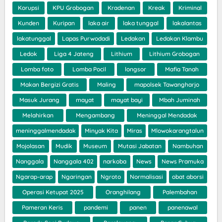
Korupsi
KPU Grobogan
Kradenan
Kreak
Kriminal
Kunden
Kuripan
laka air
laka tunggal
lakalantas
lakatunggal
Lapas Purwodadi
Ledakan
Ledakan Klambu
Ledok
Liga 4 Jateng
Lithium
Lithium Grobogan
Lomba foto
Lomba Pocil
longsor
Mafia Tanah
Makan Bergizi Gratis
Maling
mapolsek Tawangharjo
Masuk Jurang
mayat
mayat bayi
Mbah Juminah
Melahirkan
Mengambang
Meninggal Mendadak
meninggalmendadak
Minyak Kita
Miras
Mlowokarangtalun
Mojolasan
Mudik
Museum
Mutasi Jabatan
Nambuhan
Nanggala
Nanggala 402
narkoba
News
News Pramuka
Ngarap-arap
Ngaringan
Ngroto
Normalisasi
obat aborsi
Operasi Ketupat 2025
Oranghilang
Palembahan
Pameran Keris
pandemi
panen
panenawal