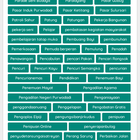
Parade Seni Budaya
Paralayang
Pasar Gubug
Pasar Induk Purwodadi
Pasar Ketitang
Pasar Sulursari
Patroli Sahur
Patung
Patungan
Pekerja Bangunan
pekerja seni
Pelajar
pembatasan kegiatan masyarakat
pembelajaran tatap muka
Pembuang Bayi
pembunuhan
Pemerkosaan
Pemuda berperan
Pemulung
Penadah
Penawangan
Pencabulan
pencari Pakan
Pencari Rongsok
Pencuri
Pencuri Kayu
Pencuri Semangka
pencurian
Pencurianemas
Pendidikan
Penemuan Bayi
Penemuan Mayat
Pengadilan Agama
Pengadilan Negeri Purwodadi
Penganiayaan
penggandaanuang
Penggelapan
Pengobatan Gratis
Pengoplos Elpiji
pengungsibanjirkudus
penipuan
Penipuan Online
penyerapanbulog
penyudetansungaisatreyan
Perang Sarung
Perbaikan Jalan