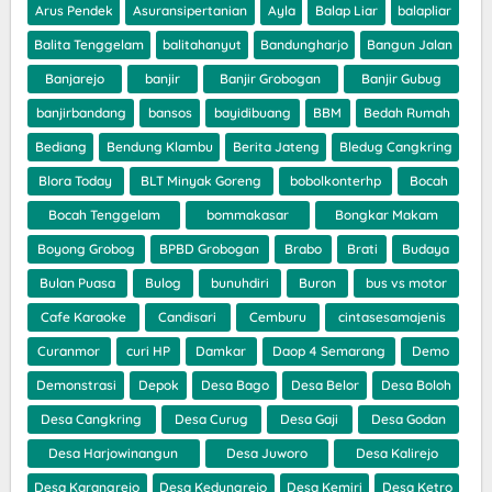
Arus Pendek
Asuransipertanian
Ayla
Balap Liar
balapliar
Balita Tenggelam
balitahanyut
Bandungharjo
Bangun Jalan
Banjarejo
banjir
Banjir Grobogan
Banjir Gubug
banjirbandang
bansos
bayidibuang
BBM
Bedah Rumah
Bediang
Bendung Klambu
Berita Jateng
Bledug Cangkring
Blora Today
BLT Minyak Goreng
bobolkonterhp
Bocah
Bocah Tenggelam
bommakasar
Bongkar Makam
Boyong Grobog
BPBD Grobogan
Brabo
Brati
Budaya
Bulan Puasa
Bulog
bunuhdiri
Buron
bus vs motor
Cafe Karaoke
Candisari
Cemburu
cintasesamajenis
Curanmor
curi HP
Damkar
Daop 4 Semarang
Demo
Demonstrasi
Depok
Desa Bago
Desa Belor
Desa Boloh
Desa Cangkring
Desa Curug
Desa Gaji
Desa Godan
Desa Harjowinangun
Desa Juworo
Desa Kalirejo
Desa Karangrejo
Desa Kedungrejo
Desa Kemiri
Desa Ketro