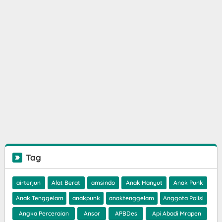
Tag
airterjun
Alat Berat
amsindo
Anak Hanyut
Anak Punk
Anak Tenggelam
anakpunk
anaktenggelam
Anggota Polisi
Angka Perceraian
Ansor
APBDes
Api Abadi Mrapen