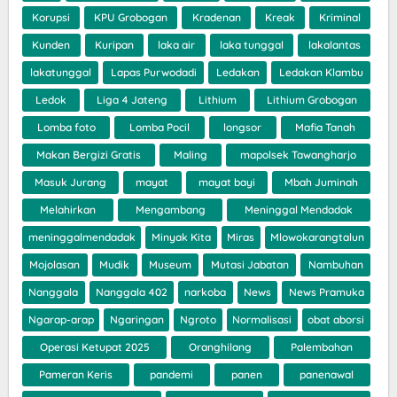
Korupsi
KPU Grobogan
Kradenan
Kreak
Kriminal
Kunden
Kuripan
laka air
laka tunggal
lakalantas
lakatunggal
Lapas Purwodadi
Ledakan
Ledakan Klambu
Ledok
Liga 4 Jateng
Lithium
Lithium Grobogan
Lomba foto
Lomba Pocil
longsor
Mafia Tanah
Makan Bergizi Gratis
Maling
mapolsek Tawangharjo
Masuk Jurang
mayat
mayat bayi
Mbah Juminah
Melahirkan
Mengambang
Meninggal Mendadak
meninggalmendadak
Minyak Kita
Miras
Mlowokarangtalun
Mojolasan
Mudik
Museum
Mutasi Jabatan
Nambuhan
Nanggala
Nanggala 402
narkoba
News
News Pramuka
Ngarap-arap
Ngaringan
Ngroto
Normalisasi
obat aborsi
Operasi Ketupat 2025
Oranghilang
Palembahan
Pameran Keris
pandemi
panen
panenawal