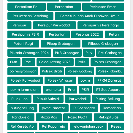
Perbaikan Rel
Perceraian
Perhiasan Emas
Perlintasan Sebidang
Persetubuhan Anak Dibawah Umur
Persipur
Persipur Purwodadi
Persipur vs Persiharjo
Persipur vs PSIR
Pertanian
Pesonas 2022
Petani
Petani Rugi
Pilbup Grobogan
Pilkada Grobogan
Pilkada Grobogan 2024
PKB Grobogan
PLN
PMI Grobogan
PMK
Pocil
Polda Jateng 2025
Polisi
Polres Grobogan
polresgrobogan
Polsek Brati
Polsek Godong
Polsek Klambu
Polsek Purwodadi
Polsek Wirosari
ppkm
PPKM Darurat
ppkm jammalam
pramuka
Pria
PSIR
PT Sae Apparel
Pulokulon
Pupuk Subsidi
Purwodadi
Puting Beliung
putingbeliung
pwncurimotor
R. Soeprapto
Ramadhan
Randurejo
Razia Kos
Razia PGOT
Rekapitulasi
Rel Kereta Api
Rel Papanrejo
relawanjalanrusak
Reses