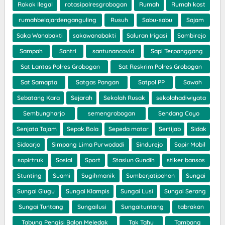
Rokok Ilegal
rotasipolresgrobogan
Rumah
Rumah kost
rumahbelajardenganguling
Rusuh
Sabu-sabu
Sajam
Saka Wanabakti
sakawanabakti
Saluran Irigasi
Sambirejo
Sampah
Santri
santunancovid
Sapi Terpanggang
Sat Lantas Polres Grobogan
Sat Reskrim Polres Grobogan
Sat Samapta
Satgas Pangan
Satpol PP
Sawah
Sebatang Kara
Sejarah
Sekolah Rusak
sekolahadiwiyata
Sembungharjo
semengrobogan
Sendang Coyo
Senjata Tajam
Sepak Bola
Sepeda motor
Sertijab
Sidak
Sidoarjo
Simpang Lima Purwodadi
Sindurejo
Sopir Mobil
sopirtruk
Sosial
Sport
Stasiun Gundih
stiker bansos
Stunting
Suami
Sugihmanik
Sumberjatipohon
Sungai
Sungai Glugu
Sungai Klampis
Sungai Lusi
Sungai Serang
Sungai Tuntang
Sungailusi
Sungaituntang
tabrakan
Tabung Pengisi Balon Meledak
Tak Tahu
Tambang