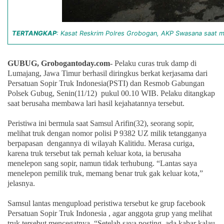
TERTANGKAP
: Kasat Reskrim Polres Grobogan, AKP Swasana saat men
GUBUG, Grobogantoday.com
- Pelaku curas truk damp di
Lumajang, Jawa Timur berhasil diringkus berkat kerjasama dari
Persatuan Sopir Truk Indonesia(PSTI) dan Resmob Gabungan
Polsek Gubug, Senin(11/12) pukul 00.10 WIB. Pelaku ditangkap
saat berusaha membawa lari hasil kejahatannya tersebut.
Peristiwa ini bermula saat Samsul Arifin(32), seorang sopir,
melihat truk dengan nomor polisi P 9382 UZ milik tetangganya
berpapasan dengannya di wilayah Kalitidu. Merasa curiga,
karena truk tersebut tak pernah keluar kota, ia berusaha
menelepon sang sopir, namun tidak terhubung. “Lantas saya
menelepon pemilik truk, memang benar truk gak keluar kota,”
jelasnya.
Samsul lantas mengupload peristiwa tersebut ke grup facebook
Persatuan Sopir Truk Indonesia , agar anggota grup yang melihat
truk tersebut mencegatnya. “Setelah saya posting, ada kabar kalau