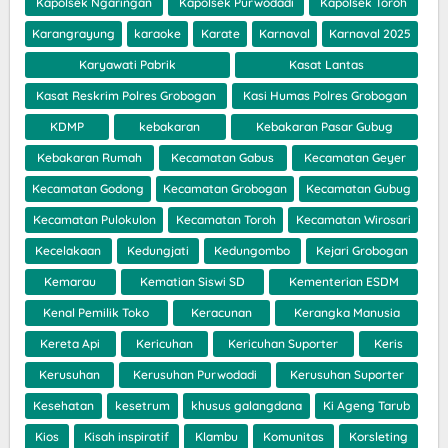
Kapolsek Ngaringan
Kapolsek Purwodadi
Kapolsek Toroh
Karangrayung
karaoke
Karate
Karnaval
Karnaval 2025
Karyawati Pabrik
Kasat Lantas
Kasat Reskrim Polres Grobogan
Kasi Humas Polres Grobogan
KDMP
kebakaran
Kebakaran Pasar Gubug
Kebakaran Rumah
Kecamatan Gabus
Kecamatan Geyer
Kecamatan Godong
Kecamatan Grobogan
Kecamatan Gubug
Kecamatan Pulokulon
Kecamatan Toroh
Kecamatan Wirosari
Kecelakaan
Kedungjati
Kedungombo
Kejari Grobogan
Kemarau
Kematian Siswi SD
Kementerian ESDM
Kenal Pemilik Toko
Keracunan
Kerangka Manusia
Kereta Api
Kericuhan
Kericuhan Suporter
Keris
Kerusuhan
Kerusuhan Purwodadi
Kerusuhan Suporter
Kesehatan
kesetrum
khusus galangdana
Ki Ageng Tarub
Kios
Kisah inspiratif
Klambu
Komunitas
Korsleting