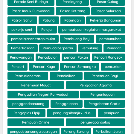
Parade Seni Budaya
Paralayang
Pasar Gubug
Pasar Induk Purwodadi
Pasar Ketitang
Pasar Sulursari
Patroli Sahur
Patung
Patungan
Pekerja Bangunan
pekerja seni
Pelajar
pembatasan kegiatan masyarakat
pembelajaran tatap muka
Pembuang Bayi
pembunuhan
Pemerkosaan
Pemuda berperan
Pemulung
Penadah
Penawangan
Pencabulan
pencari Pakan
Pencari Rongsok
Pencuri
Pencuri Kayu
Pencuri Semangka
pencurian
Pencurianemas
Pendidikan
Penemuan Bayi
Penemuan Mayat
Pengadilan Agama
Pengadilan Negeri Purwodadi
Penganiayaan
penggandaanuang
Penggelapan
Pengobatan Gratis
Pengoplos Elpiji
pengungsibanjirkudus
penipuan
Penipuan Online
penyerapanbulog
penyudetansungaisatreyan
Perang Sarung
Perbaikan Jalan