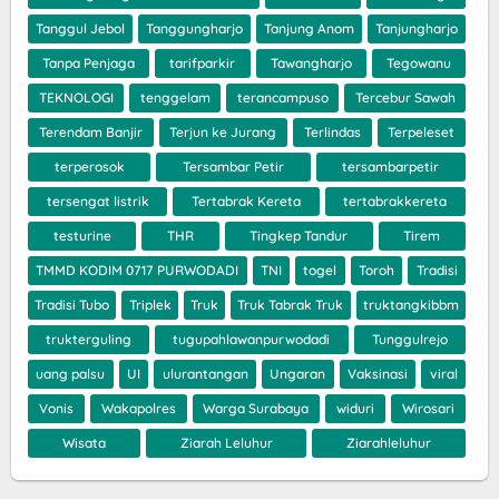
Tanggul Jebol
Tanggungharjo
Tanjung Anom
Tanjungharjo
Tanpa Penjaga
tarifparkir
Tawangharjo
Tegowanu
TEKNOLOGI
tenggelam
terancampuso
Tercebur Sawah
Terendam Banjir
Terjun ke Jurang
Terlindas
Terpeleset
terperosok
Tersambar Petir
tersambarpetir
tersengat listrik
Tertabrak Kereta
tertabrakkereta
testurine
THR
Tingkep Tandur
Tirem
TMMD KODIM 0717 PURWODADI
TNI
togel
Toroh
Tradisi
Tradisi Tubo
Triplek
Truk
Truk Tabrak Truk
truktangkibbm
trukterguling
tugupahlawanpurwodadi
Tunggulrejo
uang palsu
UI
ulurantangan
Ungaran
Vaksinasi
viral
Vonis
Wakapolres
Warga Surabaya
widuri
Wirosari
Wisata
Ziarah Leluhur
Ziarahleluhur