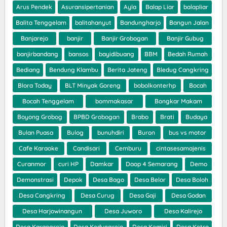
Arus Pendek
Asuransipertanian
Ayla
Balap Liar
balapliar
Balita Tenggelam
balitahanyut
Bandungharjo
Bangun Jalan
Banjarejo
banjir
Banjir Grobogan
Banjir Gubug
banjirbandang
bansos
bayidibuang
BBM
Bedah Rumah
Bediang
Bendung Klambu
Berita Jateng
Bledug Cangkring
Blora Today
BLT Minyak Goreng
bobolkonterhp
Bocah
Bocah Tenggelam
bommakasar
Bongkar Makam
Boyong Grobog
BPBD Grobogan
Brabo
Brati
Budaya
Bulan Puasa
Bulog
bunuhdiri
Buron
bus vs motor
Cafe Karaoke
Candisari
Cemburu
cintasesamajenis
Curanmor
curi HP
Damkar
Daop 4 Semarang
Demo
Demonstrasi
Depok
Desa Bago
Desa Belor
Desa Boloh
Desa Cangkring
Desa Curug
Desa Gaji
Desa Godan
Desa Harjowinangun
Desa Juworo
Desa Kalirejo
Desa Karangrejo
Desa Kedungrejo
Desa Kemiri
Desa Ketro