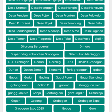
Desa Kramat
Desa Kronggen
Desa Mangin
Desa Menawan
Desa Pendem
Desa Pojok
Desa Pranten
Desa Pulokulon
Desa Putatsari
Desa Rajek
Desa Sambung
Desa Selo
Desa Sendangharjo
Desa Sidorejo
Desa Simo
Desa Sugihan
Desa Temon
Desa Tlogorejo
Desa Toko
Desa Wolo
digilir
Dilarang Beroperasi
Dimoro
Disperindag Kabupaten Grobogan
Ditemukan Meninggal
DLH Grobogan
Donasi
Dorolegi
DPO
DPUPR Grobogan
Durian
Dusun Semen
Ekonomi
forkigrobogan
gabah
Gabus
Gadai
Gading
Gagal Panen
Gagal Standing
galangdana
Galian C
galianc
Gangguan jiwa
gangguanjiwa
Ganja
Gantung diri
gantungdiri
Getasrejo
Geyer
Godong
Grobogan
Grobogan Expo
Grobogan Expo 2025
Gubug
Guru