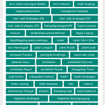
Guru Ajak Hubungan Badan
Guru Mesum
Hadi-Sugeng
hajatandihentikan
Handphone Meledak
Hari Jadi Grobogan 296
Hari Jadi Grobogan 297
Hari Jadi Grobogan 299
Harijadigrobogan295
hujan hujwnes
Hukum
ibuditanduusaimelahirkan
Ilegal Loging
ilegallogging pencuriankayu
imlek
Inpari Nutri Zinc
Istri Meninggal
Jalan Longsor
Jalan Rusak
Jalanrusak
Jamasan Pusaka
jatengdirumahsaja
Jatuh dari Atap
jebakan tikus
Jembatan
Jembatan Darurat
Jembatan Reyot
Jembatan Rusak
Jengglong Timur
Judi Online
kabupaten Kalilusi
Kadin
Kadin Grobogan
Kadin Jateng
Kafe Karaoke
KAI
kalilusi
Kalimantan Tengah
Kalisari
Kandang Sapi
Kanit Gakkum
Kapolres Grobogan
Kapolsek Karangrayung