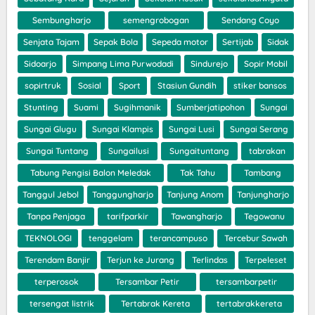
Sembungharjo
semengrobogan
Sendang Coyo
Senjata Tajam
Sepak Bola
Sepeda motor
Sertijab
Sidak
Sidoarjo
Simpang Lima Purwodadi
Sindurejo
Sopir Mobil
sopirtruk
Sosial
Sport
Stasiun Gundih
stiker bansos
Stunting
Suami
Sugihmanik
Sumberjatipohon
Sungai
Sungai Glugu
Sungai Klampis
Sungai Lusi
Sungai Serang
Sungai Tuntang
Sungailusi
Sungaituntang
tabrakan
Tabung Pengisi Balon Meledak
Tak Tahu
Tambang
Tanggul Jebol
Tanggungharjo
Tanjung Anom
Tanjungharjo
Tanpa Penjaga
tarifparkir
Tawangharjo
Tegowanu
TEKNOLOGI
tenggelam
terancampuso
Tercebur Sawah
Terendam Banjir
Terjun ke Jurang
Terlindas
Terpeleset
terperosok
Tersambar Petir
tersambarpetir
tersengat listrik
Tertabrak Kereta
tertabrakkereta