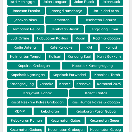
Istri Meninggal
Jalan Longsor
Jalan Rusak
Jalanrusak
Jamasan Pusaka
jatengdirumahsaja
Jatuh dari Atap
jebakan tikus
Jembatan
Jembatan Darurat
Jembatan Reyot
Jembatan Rusak
Jengglong Timur
Judi Online
kabupaten Kalilusi
Kadin
Kadin Grobogan
Kadin Jateng
Kafe Karaoke
KAI
kalilusi
Kalimantan Tengah
Kalisari
Kandang Sapi
Kanit Gakkum
Kapolres Grobogan
Kapolsek Karangrayung
Kapolsek Ngaringan
Kapolsek Purwodadi
Kapolsek Toroh
Karangrayung
karaoke
Karate
Karnaval
Karnaval 2025
Karyawati Pabrik
Kasat Lantas
Kasat Reskrim Polres Grobogan
Kasi Humas Polres Grobogan
KDMP
kebakaran
Kebakaran Pasar Gubug
Kebakaran Rumah
Kecamatan Gabus
Kecamatan Geyer
Kecamatan Godong
Kecamatan Grobogan
Kecamatan Gubug