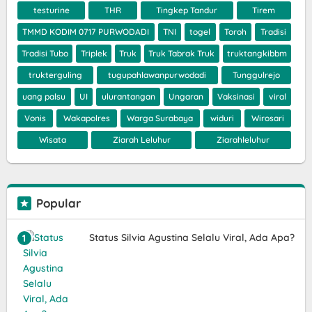
testurine
THR
Tingkep Tandur
Tirem
TMMD KODIM 0717 PURWODADI
TNI
togel
Toroh
Tradisi
Tradisi Tubo
Triplek
Truk
Truk Tabrak Truk
truktangkibbm
trukterguling
tugupahlawanpurwodadi
Tunggulrejo
uang palsu
UI
ulurantangan
Ungaran
Vaksinasi
viral
Vonis
Wakapolres
Warga Surabaya
widuri
Wirosari
Wisata
Ziarah Leluhur
Ziarahleluhur
Popular
Status Silvia Agustina Selalu Viral, Ada Apa?