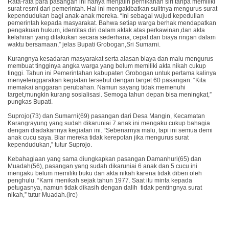
Rata-rata para pasangan ini hanya menjalin pernikahan siri tanpa memiliki
surat resmi dari pemerintah. Hal ini mengakibatkan sulitnya mengurus surat
kependudukan bagi anak-anak mereka. “Ini sebagai wujud kepedulian
pemerintah kepada masyarakat. Bahwa setiap warga berhak mendapatkan
pengakuan hukum, identitas diri dalam aktak atas perkawinan,dan akta
kelahiran yang dilakukan secara sederhana, cepat dan biaya ringan dalam
waktu bersamaan,” jelas Bupati Grobogan,Sri Sumarni.
Kurangnya kesadaran masyarakat serta alasan biaya dan malu mengurus
membuat tingginya angka warga yang belum memiliki akta nikah cukup
tinggi. Tahun ini Pemerintahan kabupaten Grobogan untuk pertama kalinya
menyelenggarakan kegiatan tersebut dengan target 60 pasangan. “Kita
memakai anggaran perubahan. Namun sayang tidak memenuhi
target,mungkin kurang sosialisasi. Semoga tahun depan bisa meningkat,”
pungkas Bupati.
Suprojo(73) dan Sumarni(69) pasangan dari Desa Mangin, Kecamatan
Karangrayung yang sudah dikaruniai 7 anak ini mengaku cukup bahagia
dengan diadakannya kegiatan ini. “Sebenarnya malu, tapi ini semua demi
anak cucu saya. Biar mereka tidak kerepotan jika mengurus surat
kependudukan,” tutur Suprojo.
Kebahagiaan yang sama diungkapkan pasangan Damanhuri(65) dan
Muadah(56), pasangan yang sudah dikaruniai 6 anak dan 5 cucu ini
mengaku belum memiliki buku dan akta nikah karena tidak diberi oleh
penghulu. “Kami menikah sejak tahun 1977. Saat itu minta kepada
petugasnya, namun tidak dikasih dengan dalih tidak pentingnya surat
nikah,” tutur Muadah.(ire)