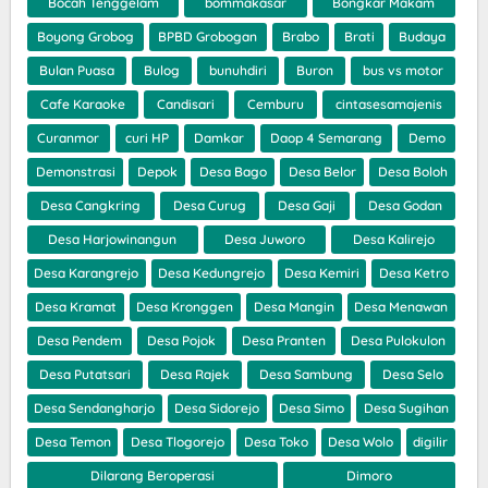
Bocah Tenggelam
bommakasar
Bongkar Makam
Boyong Grobog
BPBD Grobogan
Brabo
Brati
Budaya
Bulan Puasa
Bulog
bunuhdiri
Buron
bus vs motor
Cafe Karaoke
Candisari
Cemburu
cintasesamajenis
Curanmor
curi HP
Damkar
Daop 4 Semarang
Demo
Demonstrasi
Depok
Desa Bago
Desa Belor
Desa Boloh
Desa Cangkring
Desa Curug
Desa Gaji
Desa Godan
Desa Harjowinangun
Desa Juworo
Desa Kalirejo
Desa Karangrejo
Desa Kedungrejo
Desa Kemiri
Desa Ketro
Desa Kramat
Desa Kronggen
Desa Mangin
Desa Menawan
Desa Pendem
Desa Pojok
Desa Pranten
Desa Pulokulon
Desa Putatsari
Desa Rajek
Desa Sambung
Desa Selo
Desa Sendangharjo
Desa Sidorejo
Desa Simo
Desa Sugihan
Desa Temon
Desa Tlogorejo
Desa Toko
Desa Wolo
digilir
Dilarang Beroperasi
Dimoro