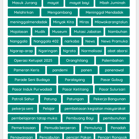
Masuk Jurang
mayat
mayat bayi
Mbah Juminah
Melahirkan
Mengambang
Meninggal Mendadak
meninggalmendadak
Minyak Kita
Miras
Mlowokarangtalun
Mojolasan
Mudik
Museum
Mutasi Jabatan
Nambuhan
Nanggala
Nanggala 402
narkoba
News
News Pramuka
Ngarap-arap
Ngaringan
Ngroto
Normalisasi
obat aborsi
Operasi Ketupat 2025
Oranghilang
Palembahan
Pameran Keris
pandemi
panen
panenawal
Parade Seni Budaya
Paralayang
Pasar Gubug
Pasar Induk Purwodadi
Pasar Ketitang
Pasar Sulursari
Patroli Sahur
Patung
Patungan
Pekerja Bangunan
pekerja seni
Pelajar
pembatasan kegiatan masyarakat
pembelajaran tatap muka
Pembuang Bayi
pembunuhan
Pemerkosaan
Pemuda berperan
Pemulung
Penadah
Penawangan
Pencabulan
pencari Pakan
Pencari Rongsok