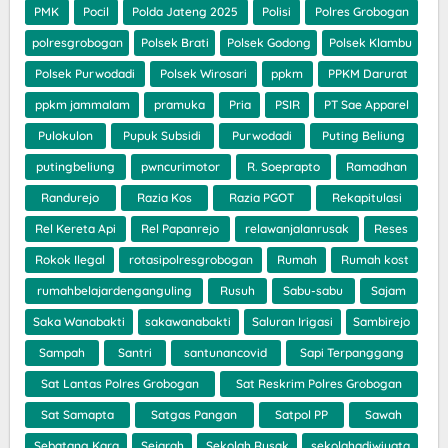
PMK
Pocil
Polda Jateng 2025
Polisi
Polres Grobogan
polresgrobogan
Polsek Brati
Polsek Godong
Polsek Klambu
Polsek Purwodadi
Polsek Wirosari
ppkm
PPKM Darurat
ppkm jammalam
pramuka
Pria
PSIR
PT Sae Apparel
Pulokulon
Pupuk Subsidi
Purwodadi
Puting Beliung
putingbeliung
pwncurimotor
R. Soeprapto
Ramadhan
Randurejo
Razia Kos
Razia PGOT
Rekapitulasi
Rel Kereta Api
Rel Papanrejo
relawanjalanrusak
Reses
Rokok Ilegal
rotasipolresgrobogan
Rumah
Rumah kost
rumahbelajardenganguling
Rusuh
Sabu-sabu
Sajam
Saka Wanabakti
sakawanabakti
Saluran Irigasi
Sambirejo
Sampah
Santri
santunancovid
Sapi Terpanggang
Sat Lantas Polres Grobogan
Sat Reskrim Polres Grobogan
Sat Samapta
Satgas Pangan
Satpol PP
Sawah
Sebatang Kara
Sejarah
Sekolah Rusak
sekolahadiwiyata