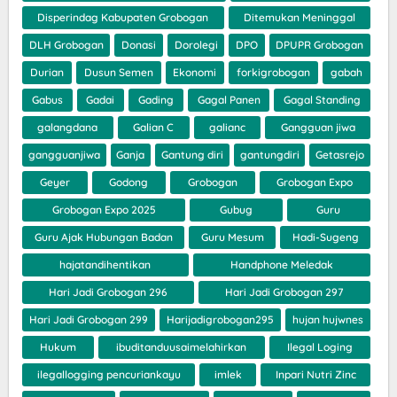
Disperindag Kabupaten Grobogan
Ditemukan Meninggal
DLH Grobogan
Donasi
Dorolegi
DPO
DPUPR Grobogan
Durian
Dusun Semen
Ekonomi
forkigrobogan
gabah
Gabus
Gadai
Gading
Gagal Panen
Gagal Standing
galangdana
Galian C
galianc
Gangguan jiwa
gangguanjiwa
Ganja
Gantung diri
gantungdiri
Getasrejo
Geyer
Godong
Grobogan
Grobogan Expo
Grobogan Expo 2025
Gubug
Guru
Guru Ajak Hubungan Badan
Guru Mesum
Hadi-Sugeng
hajatandihentikan
Handphone Meledak
Hari Jadi Grobogan 296
Hari Jadi Grobogan 297
Hari Jadi Grobogan 299
Harijadigrobogan295
hujan hujwnes
Hukum
ibuditanduusaimelahirkan
Ilegal Loging
ilegallogging pencuriankayu
imlek
Inpari Nutri Zinc