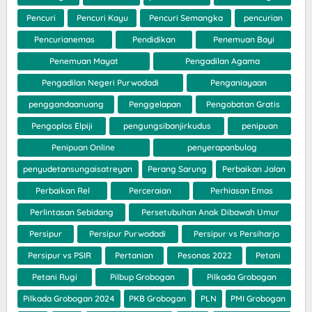
Pencuri
Pencuri Kayu
Pencuri Semangka
pencurian
Pencurianemas
Pendidikan
Penemuan Bayi
Penemuan Mayat
Pengadilan Agama
Pengadilan Negeri Purwodadi
Penganiayaan
penggandaanuang
Penggelapan
Pengobatan Gratis
Pengoplos Elpiji
pengungsibanjirkudus
penipuan
Penipuan Online
penyerapanbulog
penyudetansungaisatreyan
Perang Sarung
Perbaikan Jalan
Perbaikan Rel
Perceraian
Perhiasan Emas
Perlintasan Sebidang
Persetubuhan Anak Dibawah Umur
Persipur
Persipur Purwodadi
Persipur vs Persiharjo
Persipur vs PSIR
Pertanian
Pesonas 2022
Petani
Petani Rugi
Pilbup Grobogan
Pilkada Grobogan
Pilkada Grobogan 2024
PKB Grobogan
PLN
PMI Grobogan