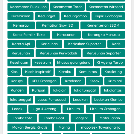
Kecamatan Pulokulon
Kecamatan Toroh
Kecamatan Wirosari
Kecelakaan
Kedungjati
Kedungombo
Kejari Grobogan
Kemarau
Kematian Siswi SD
Kementerian ESDM
Kenal Pemilik Toko
Keracunan
Kerangka Manusia
Kereta Api
Kericuhan
Kericuhan Suporter
Keris
Kerusuhan
Kerusuhan Purwodadi
Kerusuhan Suporter
Kesehatan
kesetrum
khusus galangdana
Ki Ageng Tarub
Kios
Kisah inspiratif
Klambu
Komunitas
Korsleting
Korupsi
KPU Grobogan
Kradenan
Kreak
Kriminal
Kunden
Kuripan
laka air
laka tunggal
lakalantas
lakatunggal
Lapas Purwodadi
Ledakan
Ledakan Klambu
Ledok
Liga 4 Jateng
Lithium
Lithium Grobogan
Lomba foto
Lomba Pocil
longsor
Mafia Tanah
Makan Bergizi Gratis
Maling
mapolsek Tawangharjo