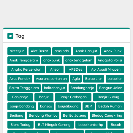
Tag
airterjun
Alat Berat
amsindo
Anak Hanyut
Anak Punk
Anak Tenggelam
anakpunk
anaktenggelam
Anggota Polisi
Angka Perceraian
Ansor
APBDes
Api Abadi Mrapen
Arus Pendek
Asuransipertanian
Ayla
Balap Liar
balapliar
Balita Tenggelam
balitahanyut
Bandungharjo
Bangun Jalan
Banjarejo
banjir
Banjir Grobogan
Banjir Gubug
banjirbandang
bansos
bayidibuang
BBM
Bedah Rumah
Bediang
Bendung Klambu
Berita Jateng
Bledug Cangkring
Blora Today
BLT Minyak Goreng
bobolkonterhp
Bocah