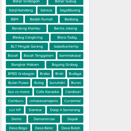
Banjir Grobogan
Banjir Gubug
banjirbandang
bansos
bayidibuang
BBM
Bedah Rumah
Bediang
Bendung Klambu
Berita Jateng
Bledug Cangkring
Blora Today
BLT Minyak Goreng
bobolkonterhp
Bocah
Bocah Tenggelam
bommakasar
Bongkar Makam
Boyong Grobog
BPBD Grobogan
Brabo
Brati
Budaya
Bulan Puasa
Bulog
bunuhdiri
Buron
bus vs motor
Cafe Karaoke
Candisari
Cemburu
cintasesamajenis
Curanmor
curi HP
Damkar
Daop 4 Semarang
Demo
Demonstrasi
Depok
Desa Bago
Desa Belor
Desa Boloh