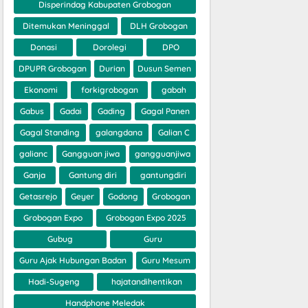
Disperindag Kabupaten Grobogan
Ditemukan Meninggal
DLH Grobogan
Donasi
Dorolegi
DPO
DPUPR Grobogan
Durian
Dusun Semen
Ekonomi
forkigrobogan
gabah
Gabus
Gadai
Gading
Gagal Panen
Gagal Standing
galangdana
Galian C
galianc
Gangguan jiwa
gangguanjiwa
Ganja
Gantung diri
gantungdiri
Getasrejo
Geyer
Godong
Grobogan
Grobogan Expo
Grobogan Expo 2025
Gubug
Guru
Guru Ajak Hubungan Badan
Guru Mesum
Hadi-Sugeng
hajatandihentikan
Handphone Meledak