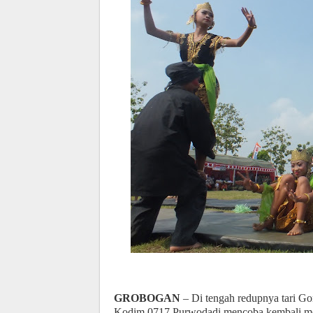
GROBOGAN
– Di tengah redupnya tari G
Kodim 0717 Purwodadi mencoba kembali m