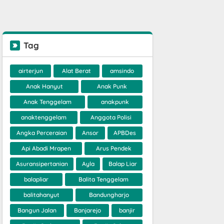
Tag
airterjun
Alat Berat
amsindo
Anak Hanyut
Anak Punk
Anak Tenggelam
anakpunk
anaktenggelam
Anggota Polisi
Angka Perceraian
Ansor
APBDes
Api Abadi Mrapen
Arus Pendek
Asuransipertanian
Ayla
Balap Liar
balapliar
Balita Tenggelam
balitahanyut
Bandungharjo
Bangun Jalan
Banjarejo
banjir