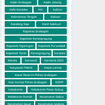
Kadin Grobogan
Kadin Jateng
Kafe Karaoke
KAI
kalilusi
Kalimantan Tengah
Kalisari
Kandang Sapi
Kanit Gakkum
Kapolres Grobogan
Kapolsek Karangrayung
Kapolsek Ngaringan
Kapolsek Purwodadi
Kapolsek Toroh
Karangrayung
karaoke
Karate
Karnaval
Karnaval 2025
Karyawati Pabrik
Kasat Lantas
Kasat Reskrim Polres Grobogan
Kasi Humas Polres Grobogan
KDMP
kebakaran
Kebakaran Pasar Gubug
Kebakaran Rumah
Kecamatan Gabus
Kecamatan Geyer
Kecamatan Godong