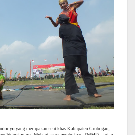
ondoriyo yang merupakan seni khas Kabupaten Grobogan,
enghidupkannya. Melalui acara pembukaan TMMD, tarian