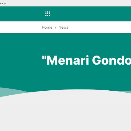
-->
Home
News
"Menari Gondo