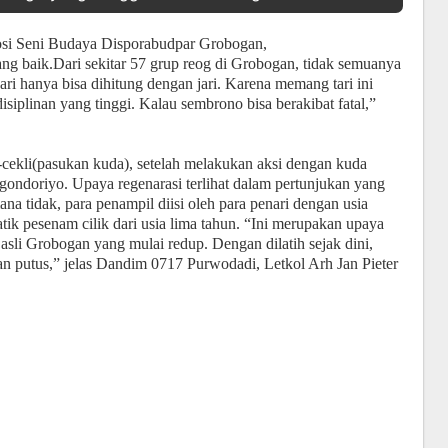
osi Seni Budaya Disporabudpar Grobogan,
ang baik.Dari sekitar 57 grup reog di Grobogan, tidak semuanya
ri hanya bisa dihitung dengan jari. Karena memang tari ini
disiplinan yang tinggi. Kalau sembrono bisa berakibat fatal,”
-cekli(pasukan kuda), setelah melakukan aksi dengan kuda
 gondoriyo. Upaya regenarasi terlihat dalam pertunjukan yang
 tidak, para penampil diisi oleh para penari dengan usia
tik pesenam cilik dari usia lima tahun. “Ini merupakan upaya
sli Grobogan yang mulai redup. Dengan dilatih sejak dini,
an putus,” jelas Dandim 0717 Purwodadi, Letkol Arh Jan Pieter