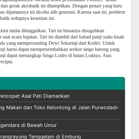
 dan gerak akrobatik ini ditampilkan. Dengan penari yang baru
lau dijamannya ini dicoba alih generasi. Karena saat ini, problem
balik redupnya kesenian ini.
kini mulai ditinggalkan. Tari ini biasanya disuguhkan
saat acara hajatan. Tari ini diambil dari babad panji yaitu kisah
ala yang mempersunting Dewi Sekartaji dari Kediri. Untuk
anji harus dapat mempersembahkan seekor singo barong yang
anji dapat menangkap Singa Lodro di hutan Lodaya. Atas
rcipta.
 Pencopet Asal Pati Diamankan
ung Makan dan Toko Kelontong di Jalan Purwodadi-
engendara di Bawah Umur
Karangrayung Tenggelam di Embung