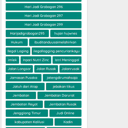
Hari Jadi Grobogan 296
Hari Jadi Grobogan 297
Hari Jadi Grobogan 299
Harijadigrobogan295
hujan hujwnes
Hukum
ibuditanduusaimelahirkan
Ilegal Loging
ilegallogging pencuriankayu
imlek
Inpari Nutri Zinc
Istri Meninggal
Jalan Longsor
Jalan Rusak
Jalanrusak
Jamasan Pusaka
jatengdirumahsaja
Jatuh dari Atap
jebakan tikus
Jembatan
Jembatan Darurat
Jembatan Reyot
Jembatan Rusak
Jengglong Timur
Judi Online
kabupaten Kalilusi
Kadin