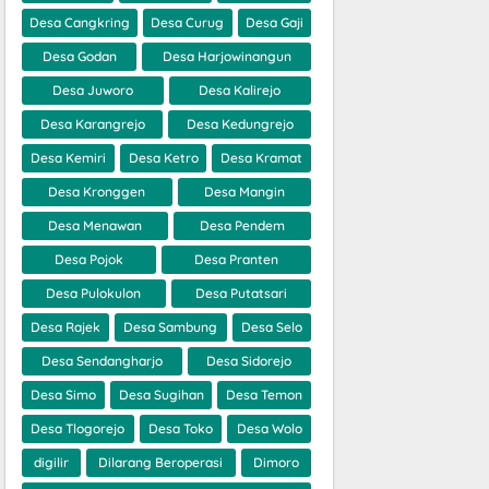
Desa Cangkring
Desa Curug
Desa Gaji
Desa Godan
Desa Harjowinangun
Desa Juworo
Desa Kalirejo
Desa Karangrejo
Desa Kedungrejo
Desa Kemiri
Desa Ketro
Desa Kramat
Desa Kronggen
Desa Mangin
Desa Menawan
Desa Pendem
Desa Pojok
Desa Pranten
Desa Pulokulon
Desa Putatsari
Desa Rajek
Desa Sambung
Desa Selo
Desa Sendangharjo
Desa Sidorejo
Desa Simo
Desa Sugihan
Desa Temon
Desa Tlogorejo
Desa Toko
Desa Wolo
digilir
Dilarang Beroperasi
Dimoro