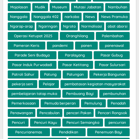
Mojolasan
Mudik
Museum
Mutasi Jabatan
Nambuhan
Nanggala
Nanggala 402
narkoba
News
News Pramuka
Ngarap-arap
Ngaringan
Ngroto
Normalisasi
obat aborsi
Operasi Ketupat 2025
Oranghilang
Palembahan
Pameran Keris
pandemi
panen
panenawal
Parade Seni Budaya
Paralayang
Pasar Gubug
Pasar Induk Purwodadi
Pasar Ketitang
Pasar Sulursari
Patroli Sahur
Patung
Patungan
Pekerja Bangunan
pekerja seni
Pelajar
pembatasan kegiatan masyarakat
pembelajaran tatap muka
Pembuang Bayi
pembunuhan
Pemerkosaan
Pemuda berperan
Pemulung
Penadah
Penawangan
Pencabulan
pencari Pakan
Pencari Rongsok
Pencuri
Pencuri Kayu
Pencuri Semangka
pencurian
Pencurianemas
Pendidikan
Penemuan Bayi