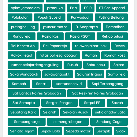
ppkm jammalam
pramuka
Pria
PSIR
PT Sae Apparel
Pulokulon
Pupuk Subsidi
Purwodadi
Puting Beliung
putingbeliung
pwncurimotor
R. Soeprapto
Ramadhan
Randurejo
Razia Kos
Razia PGOT
Rekapitulasi
Rel Kereta Api
Rel Papanrejo
relawanjalanrusak
Reses
Rokok Ilegal
rotasipolresgrobogan
Rumah
Rumah kost
rumahbelajardenganguling
Rusuh
Sabu-sabu
Sajam
Saka Wanabakti
sakawanabakti
Saluran Irigasi
Sambirejo
Sampah
Santri
santunancovid
Sapi Terpanggang
Sat Lantas Polres Grobogan
Sat Reskrim Polres Grobogan
Sat Samapta
Satgas Pangan
Satpol PP
Sawah
Sebatang Kara
Sejarah
Sekolah Rusak
sekolahadiwiyata
Sembungharjo
semengrobogan
Sendang Coyo
Senjata Tajam
Sepak Bola
Sepeda motor
Sertijab
Sidak