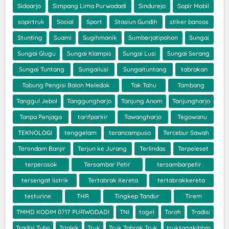
Sidoarjo
Simpang Lima Purwodadi
Sindurejo
Sopir Mobil
sopirtruk
Sosial
Sport
Stasiun Gundih
stiker bansos
Stunting
Suami
Sugihmanik
Sumberjatipohon
Sungai
Sungai Glugu
Sungai Klampis
Sungai Lusi
Sungai Serang
Sungai Tuntang
Sungailusi
Sungaituntang
tabrakan
Tabung Pengisi Balon Meledak
Tak Tahu
Tambang
Tanggul Jebol
Tanggungharjo
Tanjung Anom
Tanjungharjo
Tanpa Penjaga
tarifparkir
Tawangharjo
Tegowanu
TEKNOLOGI
tenggelam
terancampuso
Tercebur Sawah
Terendam Banjir
Terjun ke Jurang
Terlindas
Terpeleset
terperosok
Tersambar Petir
tersambarpetir
tersengat listrik
Tertabrak Kereta
tertabrakkereta
testurine
THR
Tingkep Tandur
Tirem
TMMD KODIM 0717 PURWODADI
TNI
togel
Toroh
Tradisi
Tradisi Tubo
Triplek
Truk
Truk Tabrak Truk
truktangkibbm