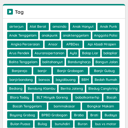
Tag
airterjun
Alat Berat
amsindo
Anak Hanyut
Anak Punk
Anak Tenggelam
anakpunk
anaktenggelam
Anggota Polisi
Angka Perceraian
Ansor
APBDes
Api Abadi Mrapen
Arus Pendek
Asuransipertanian
Ayla
Balap Liar
balapliar
Balita Tenggelam
balitahanyut
Bandungharjo
Bangun Jalan
Banjarejo
banjir
Banjir Grobogan
Banjir Gubug
banjirbandang
bansos
bayidibuang
BBM
Bedah Rumah
Bediang
Bendung Klambu
Berita Jateng
Bledug Cangkring
Blora Today
BLT Minyak Goreng
bobolkonterhp
Bocah
Bocah Tenggelam
bommakasar
Bongkar Makam
Boyong Grobog
BPBD Grobogan
Brabo
Brati
Budaya
Bulan Puasa
Bulog
bunuhdiri
Buron
bus vs motor