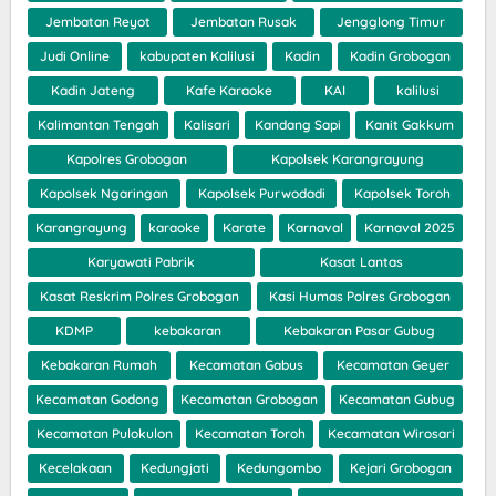
Jembatan Reyot
Jembatan Rusak
Jengglong Timur
Judi Online
kabupaten Kalilusi
Kadin
Kadin Grobogan
Kadin Jateng
Kafe Karaoke
KAI
kalilusi
Kalimantan Tengah
Kalisari
Kandang Sapi
Kanit Gakkum
Kapolres Grobogan
Kapolsek Karangrayung
Kapolsek Ngaringan
Kapolsek Purwodadi
Kapolsek Toroh
Karangrayung
karaoke
Karate
Karnaval
Karnaval 2025
Karyawati Pabrik
Kasat Lantas
Kasat Reskrim Polres Grobogan
Kasi Humas Polres Grobogan
KDMP
kebakaran
Kebakaran Pasar Gubug
Kebakaran Rumah
Kecamatan Gabus
Kecamatan Geyer
Kecamatan Godong
Kecamatan Grobogan
Kecamatan Gubug
Kecamatan Pulokulon
Kecamatan Toroh
Kecamatan Wirosari
Kecelakaan
Kedungjati
Kedungombo
Kejari Grobogan