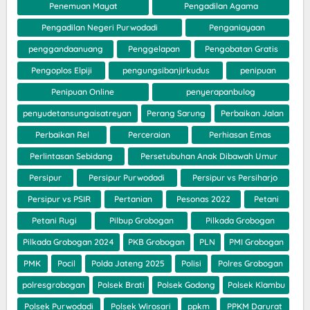
Penemuan Mayat
Pengadilan Agama
Pengadilan Negeri Purwodadi
Penganiayaan
penggandaanuang
Penggelapan
Pengobatan Gratis
Pengoplos Elpiji
pengungsibanjirkudus
penipuan
Penipuan Online
penyerapanbulog
penyudetansungaisatreyan
Perang Sarung
Perbaikan Jalan
Perbaikan Rel
Perceraian
Perhiasan Emas
Perlintasan Sebidang
Persetubuhan Anak Dibawah Umur
Persipur
Persipur Purwodadi
Persipur vs Persiharjo
Persipur vs PSIR
Pertanian
Pesonas 2022
Petani
Petani Rugi
Pilbup Grobogan
Pilkada Grobogan
Pilkada Grobogan 2024
PKB Grobogan
PLN
PMI Grobogan
PMK
Pocil
Polda Jateng 2025
Polisi
Polres Grobogan
polresgrobogan
Polsek Brati
Polsek Godong
Polsek Klambu
Polsek Purwodadi
Polsek Wirosari
ppkm
PPKM Darurat