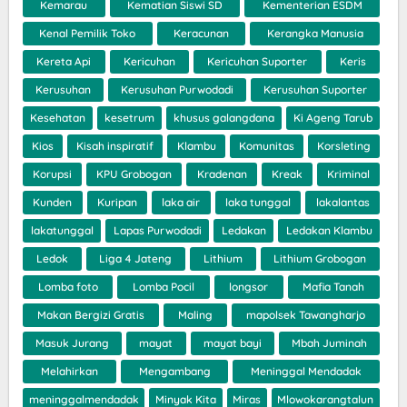
Kemarau
Kematian Siswi SD
Kementerian ESDM
Kenal Pemilik Toko
Keracunan
Kerangka Manusia
Kereta Api
Kericuhan
Kericuhan Suporter
Keris
Kerusuhan
Kerusuhan Purwodadi
Kerusuhan Suporter
Kesehatan
kesetrum
khusus galangdana
Ki Ageng Tarub
Kios
Kisah inspiratif
Klambu
Komunitas
Korsleting
Korupsi
KPU Grobogan
Kradenan
Kreak
Kriminal
Kunden
Kuripan
laka air
laka tunggal
lakalantas
lakatunggal
Lapas Purwodadi
Ledakan
Ledakan Klambu
Ledok
Liga 4 Jateng
Lithium
Lithium Grobogan
Lomba foto
Lomba Pocil
longsor
Mafia Tanah
Makan Bergizi Gratis
Maling
mapolsek Tawangharjo
Masuk Jurang
mayat
mayat bayi
Mbah Juminah
Melahirkan
Mengambang
Meninggal Mendadak
meninggalmendadak
Minyak Kita
Miras
Mlowokarangtalun