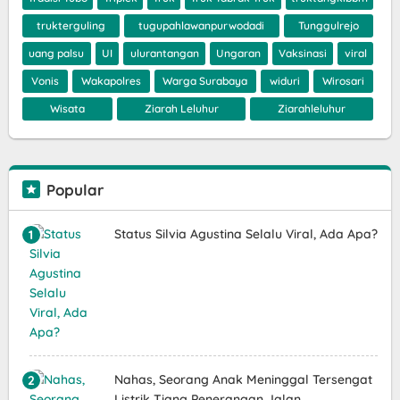
trukterguling
tugupahlawanpurwodadi
Tunggulrejo
uang palsu
UI
ulurantangan
Ungaran
Vaksinasi
viral
Vonis
Wakapolres
Warga Surabaya
widuri
Wirosari
Wisata
Ziarah Leluhur
Ziarahleluhur
Popular
Status Silvia Agustina Selalu Viral, Ada Apa?
Nahas, Seorang Anak Meninggal Tersengat
Listrik Tiang Penerangan Jalan