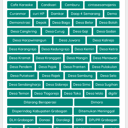
Cafe Karaoke
Candisari
Cemburu
cintasesamajenis
Curanmor
curi HP
Damkar
Daop 4 Semarang
Demo
Demonstrasi
Depok
Desa Bago
Desa Belor
Desa Boloh
Desa Cangkring
Desa Curug
Desa Gaji
Desa Godan
Desa Harjowinangun
Desa Juworo
Desa Kalirejo
Desa Karangrejo
Desa Kedungrejo
Desa Kemiri
Desa Ketro
Desa Kramat
Desa Kronggen
Desa Mangin
Desa Menawan
Desa Pendem
Desa Pojok
Desa Pranten
Desa Pulokulon
Desa Putatsari
Desa Rajek
Desa Sambung
Desa Selo
Desa Sendangharjo
Desa Sidorejo
Desa Simo
Desa Sugihan
Desa Temon
Desa Tlogorejo
Desa Toko
Desa Wolo
digilir
Dilarang Beroperasi
Dimoro
Disperindag Kabupaten Grobogan
Ditemukan Meninggal
DLH Grobogan
Donasi
Dorolegi
DPO
DPUPR Grobogan