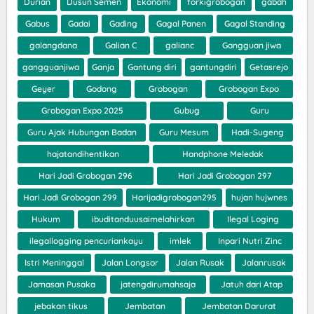
Durian
Dusun Semen
Ekonomi
forkigrobogan
gabah
Gabus
Gadai
Gading
Gagal Panen
Gagal Standing
galangdana
Galian C
galianc
Gangguan jiwa
gangguanjiwa
Ganja
Gantung diri
gantungdiri
Getasrejo
Geyer
Godong
Grobogan
Grobogan Expo
Grobogan Expo 2025
Gubug
Guru
Guru Ajak Hubungan Badan
Guru Mesum
Hadi-Sugeng
hajatandihentikan
Handphone Meledak
Hari Jadi Grobogan 296
Hari Jadi Grobogan 297
Hari Jadi Grobogan 299
Harijadigrobogan295
hujan hujwnes
Hukum
ibuditanduusaimelahirkan
Ilegal Loging
ilegallogging pencuriankayu
imlek
Inpari Nutri Zinc
Istri Meninggal
Jalan Longsor
Jalan Rusak
Jalanrusak
Jamasan Pusaka
jatengdirumahsaja
Jatuh dari Atap
jebakan tikus
Jembatan
Jembatan Darurat