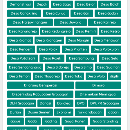
Demonstrasi
Depok
Desa Bago
Desa Belor
Desa Boloh
Desa Cangkring
Desa Curug
Desa Gaji
Desa Godan
Desa Harjowinangun
Desa Juworo
Desa Kalirejo
Desa Karangrejo
Desa Kedungrejo
Desa Kemiri
Desa Ketro
Desa Kramat
Desa Kronggen
Desa Mangin
Desa Menawan
Desa Pendem
Desa Pojok
Desa Pranten
Desa Pulokulon
Desa Putatsari
Desa Rajek
Desa Sambung
Desa Selo
Desa Sendangharjo
Desa Sidorejo
Desa Simo
Desa Sugihan
Desa Temon
Desa Tlogorejo
Desa Toko
Desa Wolo
digilir
Dilarang Beroperasi
Dimoro
Disperindag Kabupaten Grobogan
Ditemukan Meninggal
DLH Grobogan
Donasi
Dorolegi
DPO
DPUPR Grobogan
Durian
Dusun Semen
Ekonomi
forkigrobogan
gabah
Gabus
Gadai
Gading
Gagal Panen
Gagal Standing