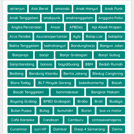
airterjun
Alat Berat
amsindo
Anak Hanyut
Anak Punk
Anak Tenggelam
anakpunk
anaktenggelam
Anggota Polisi
Angka Perceraian
Ansor
APBDes
Api Abadi Mrapen
Arus Pendek
Asuransipertanian
Ayla
Balap Liar
balapliar
Balita Tenggelam
balitahanyut
Bandungharjo
Bangun Jalan
Banjarejo
banjir
Banjir Grobogan
Banjir Gubug
banjirbandang
bansos
bayidibuang
BBM
Bedah Rumah
Bediang
Bendung Klambu
Berita Jateng
Bledug Cangkring
Blora Today
BLT Minyak Goreng
bobolkonterhp
Bocah
Bocah Tenggelam
bommakasar
Bongkar Makam
Boyong Grobog
BPBD Grobogan
Brabo
Brati
Budaya
Bulan Puasa
Bulog
bunuhdiri
Buron
bus vs motor
Cafe Karaoke
Candisari
Cemburu
cintasesamajenis
Curanmor
curi HP
Damkar
Daop 4 Semarang
Demo