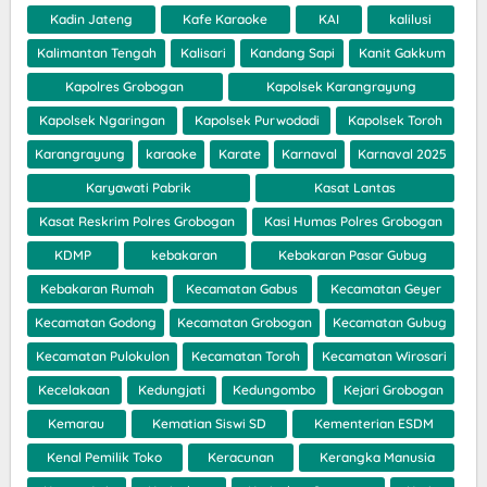
Kadin Jateng
Kafe Karaoke
KAI
kalilusi
Kalimantan Tengah
Kalisari
Kandang Sapi
Kanit Gakkum
Kapolres Grobogan
Kapolsek Karangrayung
Kapolsek Ngaringan
Kapolsek Purwodadi
Kapolsek Toroh
Karangrayung
karaoke
Karate
Karnaval
Karnaval 2025
Karyawati Pabrik
Kasat Lantas
Kasat Reskrim Polres Grobogan
Kasi Humas Polres Grobogan
KDMP
kebakaran
Kebakaran Pasar Gubug
Kebakaran Rumah
Kecamatan Gabus
Kecamatan Geyer
Kecamatan Godong
Kecamatan Grobogan
Kecamatan Gubug
Kecamatan Pulokulon
Kecamatan Toroh
Kecamatan Wirosari
Kecelakaan
Kedungjati
Kedungombo
Kejari Grobogan
Kemarau
Kematian Siswi SD
Kementerian ESDM
Kenal Pemilik Toko
Keracunan
Kerangka Manusia