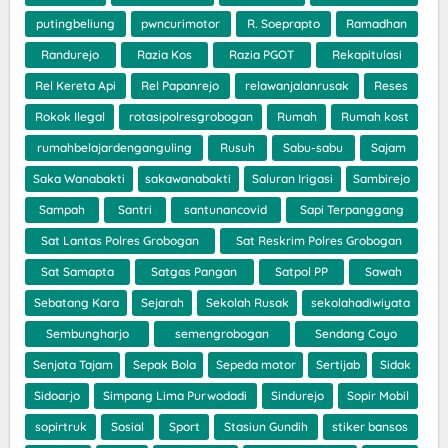
putingbeliung
pwncurimotor
R. Soeprapto
Ramadhan
Randurejo
Razia Kos
Razia PGOT
Rekapitulasi
Rel Kereta Api
Rel Papanrejo
relawanjalanrusak
Reses
Rokok Ilegal
rotasipolresgrobogan
Rumah
Rumah kost
rumahbelajardenganguling
Rusuh
Sabu-sabu
Sajam
Saka Wanabakti
sakawanabakti
Saluran Irigasi
Sambirejo
Sampah
Santri
santunancovid
Sapi Terpanggang
Sat Lantas Polres Grobogan
Sat Reskrim Polres Grobogan
Sat Samapta
Satgas Pangan
Satpol PP
Sawah
Sebatang Kara
Sejarah
Sekolah Rusak
sekolahadiwiyata
Sembungharjo
semengrobogan
Sendang Coyo
Senjata Tajam
Sepak Bola
Sepeda motor
Sertijab
Sidak
Sidoarjo
Simpang Lima Purwodadi
Sindurejo
Sopir Mobil
sopirtruk
Sosial
Sport
Stasiun Gundih
stiker bansos