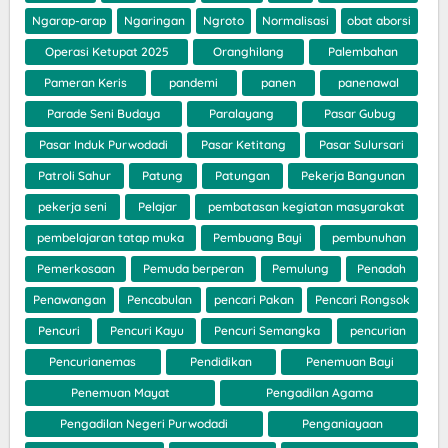
Ngarap-arap
Ngaringan
Ngroto
Normalisasi
obat aborsi
Operasi Ketupat 2025
Oranghilang
Palembahan
Pameran Keris
pandemi
panen
panenawal
Parade Seni Budaya
Paralayang
Pasar Gubug
Pasar Induk Purwodadi
Pasar Ketitang
Pasar Sulursari
Patroli Sahur
Patung
Patungan
Pekerja Bangunan
pekerja seni
Pelajar
pembatasan kegiatan masyarakat
pembelajaran tatap muka
Pembuang Bayi
pembunuhan
Pemerkosaan
Pemuda berperan
Pemulung
Penadah
Penawangan
Pencabulan
pencari Pakan
Pencari Rongsok
Pencuri
Pencuri Kayu
Pencuri Semangka
pencurian
Pencurianemas
Pendidikan
Penemuan Bayi
Penemuan Mayat
Pengadilan Agama
Pengadilan Negeri Purwodadi
Penganiayaan