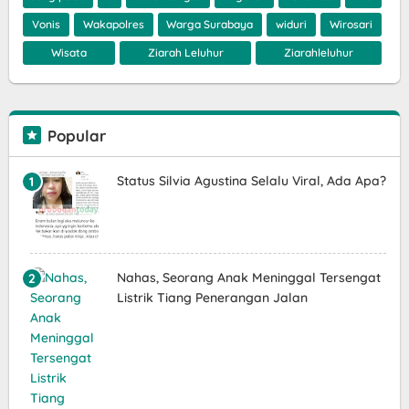
Vonis
Wakapolres
Warga Surabaya
widuri
Wirosari
Wisata
Ziarah Leluhur
Ziarahleluhur
Popular
Status Silvia Agustina Selalu Viral, Ada Apa?
Nahas, Seorang Anak Meninggal Tersengat
Listrik Tiang Penerangan Jalan