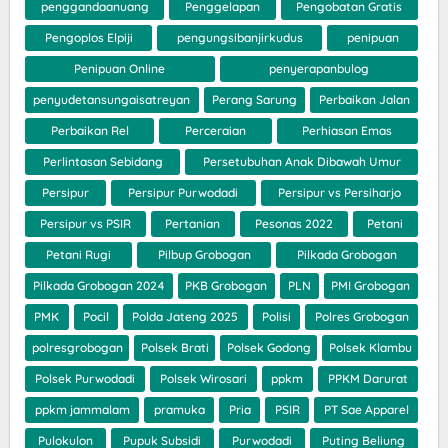
penggandaanuang
Penggelapan
Pengobatan Gratis
Pengoplos Elpiji
pengungsibanjirkudus
penipuan
Penipuan Online
penyerapanbulog
penyudetansungaisatreyan
Perang Sarung
Perbaikan Jalan
Perbaikan Rel
Perceraian
Perhiasan Emas
Perlintasan Sebidang
Persetubuhan Anak Dibawah Umur
Persipur
Persipur Purwodadi
Persipur vs Persiharjo
Persipur vs PSIR
Pertanian
Pesonas 2022
Petani
Petani Rugi
Pilbup Grobogan
Pilkada Grobogan
Pilkada Grobogan 2024
PKB Grobogan
PLN
PMI Grobogan
PMK
Pocil
Polda Jateng 2025
Polisi
Polres Grobogan
polresgrobogan
Polsek Brati
Polsek Godong
Polsek Klambu
Polsek Purwodadi
Polsek Wirosari
ppkm
PPKM Darurat
ppkm jammalam
pramuka
Pria
PSIR
PT Sae Apparel
Pulokulon
Pupuk Subsidi
Purwodadi
Puting Beliung