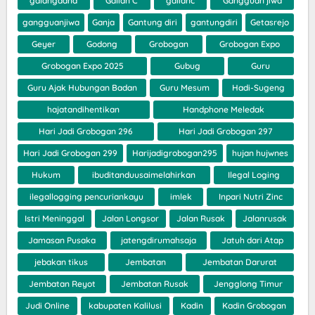
galangdana
Galian C
galianc
Gangguan jiwa
gangguanjiwa
Ganja
Gantung diri
gantungdiri
Getasrejo
Geyer
Godong
Grobogan
Grobogan Expo
Grobogan Expo 2025
Gubug
Guru
Guru Ajak Hubungan Badan
Guru Mesum
Hadi-Sugeng
hajatandihentikan
Handphone Meledak
Hari Jadi Grobogan 296
Hari Jadi Grobogan 297
Hari Jadi Grobogan 299
Harijadigrobogan295
hujan hujwnes
Hukum
ibuditanduusaimelahirkan
Ilegal Loging
ilegallogging pencuriankayu
imlek
Inpari Nutri Zinc
Istri Meninggal
Jalan Longsor
Jalan Rusak
Jalanrusak
Jamasan Pusaka
jatengdirumahsaja
Jatuh dari Atap
jebakan tikus
Jembatan
Jembatan Darurat
Jembatan Reyot
Jembatan Rusak
Jengglong Timur
Judi Online
kabupaten Kalilusi
Kadin
Kadin Grobogan