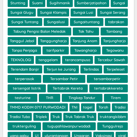
Stunting
Suami
Sugihmanik
Sumberjatipohon
Sungai
Sungai Glugu
Sungai Klampis
Sungai Lusi
Sungai Serang
Sungai Tuntang
Sungailusi
Sungaituntang
tabrakan
Tabung Pengisi Balon Meledak
Tak Tahu
Tambang
Tanggul Jebol
Tanggungharjo
Tanjung Anom
Tanjungharjo
Tanpa Penjaga
tarifparkir
Tawangharjo
Tegowanu
TEKNOLOGI
tenggelam
terancampuso
Tercebur Sawah
Terendam Banjir
Terjun ke Jurang
Terlindas
Terpeleset
terperosok
Tersambar Petir
tersambarpetir
tersengat listrik
Tertabrak Kereta
tertabrakkereta
testurine
THR
Tingkep Tandur
Tirem
TMMD KODIM 0717 PURWODADI
TNI
togel
Toroh
Tradisi
Tradisi Tubo
Triplek
Truk
Truk Tabrak Truk
truktangkibbm
trukterguling
tugupahlawanpurwodadi
Tunggulrejo
uang palsu
UI
ulurantangan
Ungaran
Vaksinasi
viral