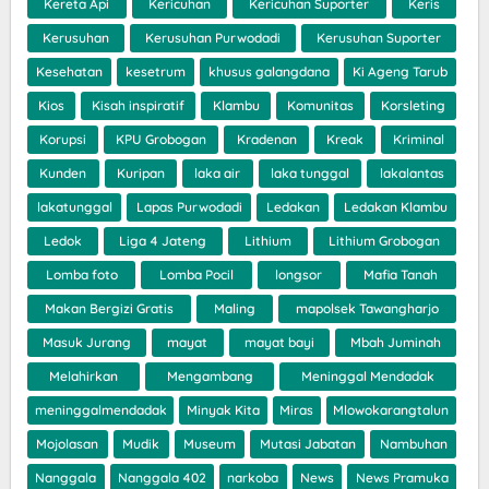
Kereta Api
Kericuhan
Kericuhan Suporter
Keris
Kerusuhan
Kerusuhan Purwodadi
Kerusuhan Suporter
Kesehatan
kesetrum
khusus galangdana
Ki Ageng Tarub
Kios
Kisah inspiratif
Klambu
Komunitas
Korsleting
Korupsi
KPU Grobogan
Kradenan
Kreak
Kriminal
Kunden
Kuripan
laka air
laka tunggal
lakalantas
lakatunggal
Lapas Purwodadi
Ledakan
Ledakan Klambu
Ledok
Liga 4 Jateng
Lithium
Lithium Grobogan
Lomba foto
Lomba Pocil
longsor
Mafia Tanah
Makan Bergizi Gratis
Maling
mapolsek Tawangharjo
Masuk Jurang
mayat
mayat bayi
Mbah Juminah
Melahirkan
Mengambang
Meninggal Mendadak
meninggalmendadak
Minyak Kita
Miras
Mlowokarangtalun
Mojolasan
Mudik
Museum
Mutasi Jabatan
Nambuhan
Nanggala
Nanggala 402
narkoba
News
News Pramuka