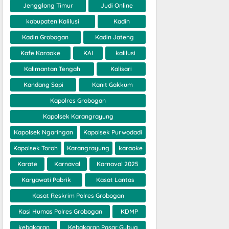
Jengglong Timur
Judi Online
kabupaten Kalilusi
Kadin
Kadin Grobogan
Kadin Jateng
Kafe Karaoke
KAI
kalilusi
Kalimantan Tengah
Kalisari
Kandang Sapi
Kanit Gakkum
Kapolres Grobogan
Kapolsek Karangrayung
Kapolsek Ngaringan
Kapolsek Purwodadi
Kapolsek Toroh
Karangrayung
karaoke
Karate
Karnaval
Karnaval 2025
Karyawati Pabrik
Kasat Lantas
Kasat Reskrim Polres Grobogan
Kasi Humas Polres Grobogan
KDMP
kebakaran
Kebakaran Pasar Gubug