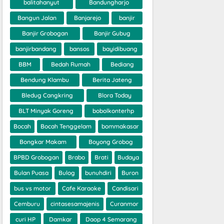
balitahanyut
Bandungharjo
Bangun Jalan
Banjarejo
banjir
Banjir Grobogan
Banjir Gubug
banjirbandang
bansos
bayidibuang
BBM
Bedah Rumah
Bediang
Bendung Klambu
Berita Jateng
Bledug Cangkring
Blora Today
BLT Minyak Goreng
bobolkonterhp
Bocah
Bocah Tenggelam
bommakasar
Bongkar Makam
Boyong Grobog
BPBD Grobogan
Brabo
Brati
Budaya
Bulan Puasa
Bulog
bunuhdiri
Buron
bus vs motor
Cafe Karaoke
Candisari
Cemburu
cintasesamajenis
Curanmor
curi HP
Damkar
Daop 4 Semarang