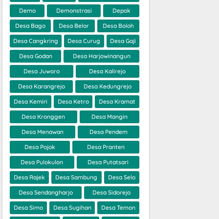
Demo
Demonstrasi
Depok
Desa Bago
Desa Belor
Desa Boloh
Desa Cangkring
Desa Curug
Desa Gaji
Desa Godan
Desa Harjowinangun
Desa Juworo
Desa Kalirejo
Desa Karangrejo
Desa Kedungrejo
Desa Kemiri
Desa Ketro
Desa Kramat
Desa Kronggen
Desa Mangin
Desa Menawan
Desa Pendem
Desa Pojok
Desa Pranten
Desa Pulokulon
Desa Putatsari
Desa Rajek
Desa Sambung
Desa Selo
Desa Sendangharjo
Desa Sidorejo
Desa Simo
Desa Sugihan
Desa Temon