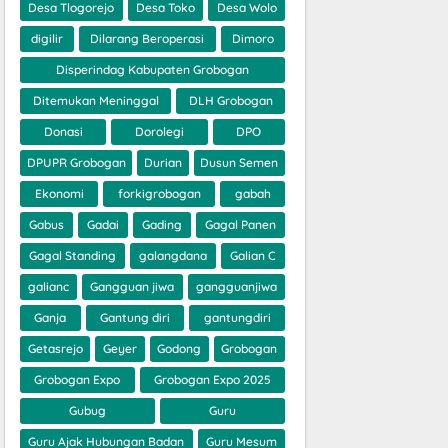
Desa Tlogorejo
Desa Toko
Desa Wolo
digilir
Dilarang Beroperasi
Dimoro
Disperindag Kabupaten Grobogan
Ditemukan Meninggal
DLH Grobogan
Donasi
Dorolegi
DPO
DPUPR Grobogan
Durian
Dusun Semen
Ekonomi
forkigrobogan
gabah
Gabus
Gadai
Gading
Gagal Panen
Gagal Standing
galangdana
Galian C
galianc
Gangguan jiwa
gangguanjiwa
Ganja
Gantung diri
gantungdiri
Getasrejo
Geyer
Godong
Grobogan
Grobogan Expo
Grobogan Expo 2025
Gubug
Guru
Guru Ajak Hubungan Badan
Guru Mesum