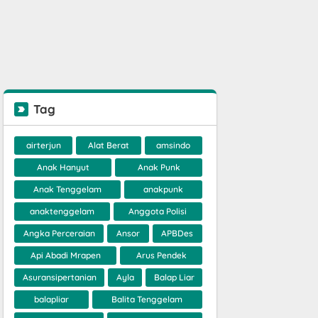
Tag
airterjun
Alat Berat
amsindo
Anak Hanyut
Anak Punk
Anak Tenggelam
anakpunk
anaktenggelam
Anggota Polisi
Angka Perceraian
Ansor
APBDes
Api Abadi Mrapen
Arus Pendek
Asuransipertanian
Ayla
Balap Liar
balapliar
Balita Tenggelam