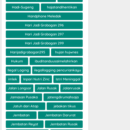
Hadi-Sugeng
hajatandihentikan
Handphone Meledak
Hari Jadi Grobogan 296
Hari Jadi Grobogan 297
Hari Jadi Grobogan 299
Harijadigrobogan295
hujan hujwnes
Hukum
ibuditanduusaimelahirkan
Ilegal Loging
ilegallogging pencuriankayu
imlek
Inpari Nutri Zinc
Istri Meninggal
Jalan Longsor
Jalan Rusak
Jalanrusak
Jamasan Pusaka
jatengdirumahsaja
Jatuh dari Atap
jebakan tikus
Jembatan
Jembatan Darurat
Jembatan Reyot
Jembatan Rusak