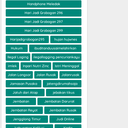
Handphone Meledak
Hari Jadi Grobogan 296
Hari Jadi Grobogan 297
Hari Jadi Grobogan 299
Harijadigrobogan295
hujan hujwnes
Hukum
ibuditanduusaimelahirkan
Ilegal Loging
ilegallogging pencuriankayu
imlek
Inpari Nutri Zinc
Istri Meninggal
Jalan Longsor
Jalan Rusak
Jalanrusak
Jamasan Pusaka
jatengdirumahsaja
Jatuh dari Atap
jebakan tikus
Jembatan
Jembatan Darurat
Jembatan Reyot
Jembatan Rusak
Jengglong Timur
Judi Online
kabupaten Kalilusi
Kadin