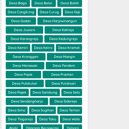
Desa Bago
Desa Belor
Desa Boloh
Desa Cangkring
Desa Curug
Desa Gaji
Desa Godan
Desa Harjowinangun
Desa Juworo
Desa Kalirejo
Desa Karangrejo
Desa Kedungrejo
Desa Kemiri
Desa Ketro
Desa Kramat
Desa Kronggen
Desa Mangin
Desa Menawan
Desa Pendem
Desa Pojok
Desa Pranten
Desa Pulokulon
Desa Putatsari
Desa Rajek
Desa Sambung
Desa Selo
Desa Sendangharjo
Desa Sidorejo
Desa Simo
Desa Sugihan
Desa Temon
Desa Tlogorejo
Desa Toko
Desa Wolo
digilir
Dilarang Beroperasi
Dimoro