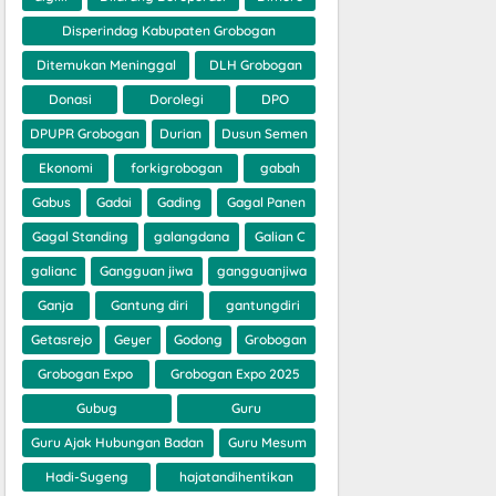
Disperindag Kabupaten Grobogan
Ditemukan Meninggal
DLH Grobogan
Donasi
Dorolegi
DPO
DPUPR Grobogan
Durian
Dusun Semen
Ekonomi
forkigrobogan
gabah
Gabus
Gadai
Gading
Gagal Panen
Gagal Standing
galangdana
Galian C
galianc
Gangguan jiwa
gangguanjiwa
Ganja
Gantung diri
gantungdiri
Getasrejo
Geyer
Godong
Grobogan
Grobogan Expo
Grobogan Expo 2025
Gubug
Guru
Guru Ajak Hubungan Badan
Guru Mesum
Hadi-Sugeng
hajatandihentikan