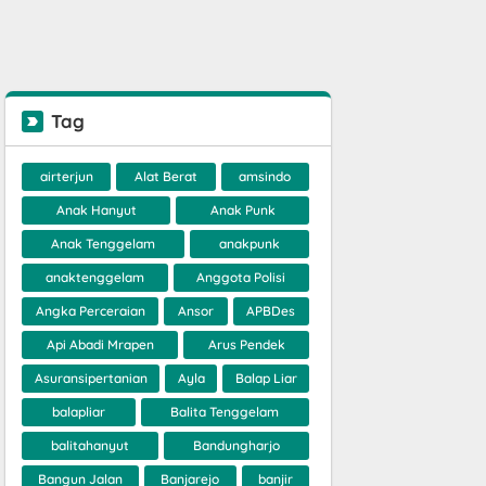
Tag
airterjun
Alat Berat
amsindo
Anak Hanyut
Anak Punk
Anak Tenggelam
anakpunk
anaktenggelam
Anggota Polisi
Angka Perceraian
Ansor
APBDes
Api Abadi Mrapen
Arus Pendek
Asuransipertanian
Ayla
Balap Liar
balapliar
Balita Tenggelam
balitahanyut
Bandungharjo
Bangun Jalan
Banjarejo
banjir