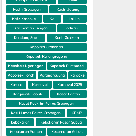
Kadin Grobogan
Kadin Jateng
Kafe Karaoke
KAI
kalilusi
Kalimantan Tengah
Kalisari
Kandang Sapi
Kanit Gakkum
Kapolres Grobogan
Kapolsek Karangrayung
Kapolsek Ngaringan
Kapolsek Purwodadi
Kapolsek Toroh
Karangrayung
karaoke
Karate
Karnaval
Karnaval 2025
Karyawati Pabrik
Kasat Lantas
Kasat Reskrim Polres Grobogan
Kasi Humas Polres Grobogan
KDMP
kebakaran
Kebakaran Pasar Gubug
Kebakaran Rumah
Kecamatan Gabus