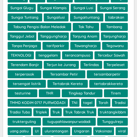
Sungai Glugu
Sungai Klampis
Sungai Lusi
Sungai Serang
Sungai Tuntang
Sungailusi
Sungaituntang
tabrakan
Tabung Pengisi Balon Meledak
Tak Tahu
Tambang
Tanggul Jebol
Tanggungharjo
Tanjung Anom
Tanjungharjo
Tanpa Penjaga
tarifparkir
Tawangharjo
Tegowanu
TEKNOLOGI
tenggelam
terancampuso
Tercebur Sawah
Terendam Banjir
Terjun ke Jurang
Terlindas
Terpeleset
terperosok
Tersambar Petir
tersambarpetir
tersengat listrik
Tertabrak Kereta
tertabrakkereta
testurine
THR
Tingkep Tandur
Tirem
TMMD KODIM 0717 PURWODADI
TNI
togel
Toroh
Tradisi
Tradisi Tubo
Triplek
Truk
Truk Tabrak Truk
truktangkibbm
trukterguling
tugupahlawanpurwodadi
Tunggulrejo
uang palsu
UI
ulurantangan
Ungaran
Vaksinasi
viral