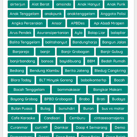
airterjun
Alat Berat
amsindo
Anak Hanyut
Anak Punk
Anak Tenggelam
anakpunk
anaktenggelam
Anggota Polisi
Angka Perceraian
Ansor
APBDes
Api Abadi Mrapen
Arus Pendek
Asuransipertanian
Ayla
Balap Liar
balapliar
Balita Tenggelam
balitahanyut
Bandungharjo
Bangun Jalan
Banjarejo
banjir
Banjir Grobogan
Banjir Gubug
banjirbandang
bansos
bayidibuang
BBM
Bedah Rumah
Bediang
Bendung Klambu
Berita Jateng
Bledug Cangkring
Blora Today
BLT Minyak Goreng
bobolkonterhp
Bocah
Bocah Tenggelam
bommakasar
Bongkar Makam
Boyong Grobog
BPBD Grobogan
Brabo
Brati
Budaya
Bulan Puasa
Bulog
bunuhdiri
Buron
bus vs motor
Cafe Karaoke
Candisari
Cemburu
cintasesamajenis
Curanmor
curi HP
Damkar
Daop 4 Semarang
Demo
Demonstrasi
Depok
Desa Bago
Desa Belor
Desa Boloh