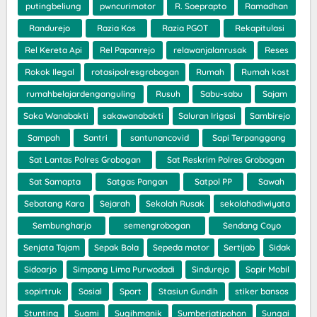
putingbeliung
pwncurimotor
R. Soeprapto
Ramadhan
Randurejo
Razia Kos
Razia PGOT
Rekapitulasi
Rel Kereta Api
Rel Papanrejo
relawanjalanrusak
Reses
Rokok Ilegal
rotasipolresgrobogan
Rumah
Rumah kost
rumahbelajardenganguling
Rusuh
Sabu-sabu
Sajam
Saka Wanabakti
sakawanabakti
Saluran Irigasi
Sambirejo
Sampah
Santri
santunancovid
Sapi Terpanggang
Sat Lantas Polres Grobogan
Sat Reskrim Polres Grobogan
Sat Samapta
Satgas Pangan
Satpol PP
Sawah
Sebatang Kara
Sejarah
Sekolah Rusak
sekolahadiwiyata
Sembungharjo
semengrobogan
Sendang Coyo
Senjata Tajam
Sepak Bola
Sepeda motor
Sertijab
Sidak
Sidoarjo
Simpang Lima Purwodadi
Sindurejo
Sopir Mobil
sopirtruk
Sosial
Sport
Stasiun Gundih
stiker bansos
Stunting
Suami
Sugihmanik
Sumberjatipohon
Sungai