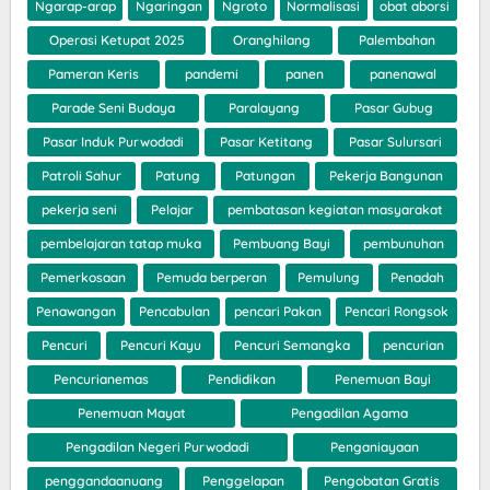
Ngarap-arap
Ngaringan
Ngroto
Normalisasi
obat aborsi
Operasi Ketupat 2025
Oranghilang
Palembahan
Pameran Keris
pandemi
panen
panenawal
Parade Seni Budaya
Paralayang
Pasar Gubug
Pasar Induk Purwodadi
Pasar Ketitang
Pasar Sulursari
Patroli Sahur
Patung
Patungan
Pekerja Bangunan
pekerja seni
Pelajar
pembatasan kegiatan masyarakat
pembelajaran tatap muka
Pembuang Bayi
pembunuhan
Pemerkosaan
Pemuda berperan
Pemulung
Penadah
Penawangan
Pencabulan
pencari Pakan
Pencari Rongsok
Pencuri
Pencuri Kayu
Pencuri Semangka
pencurian
Pencurianemas
Pendidikan
Penemuan Bayi
Penemuan Mayat
Pengadilan Agama
Pengadilan Negeri Purwodadi
Penganiayaan
penggandaanuang
Penggelapan
Pengobatan Gratis