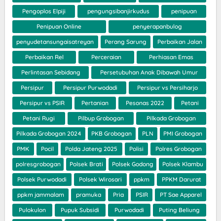
Pengoplos Elpiji
pengungsibanjirkudus
penipuan
Penipuan Online
penyerapanbulog
penyudetansungaisatreyan
Perang Sarung
Perbaikan Jalan
Perbaikan Rel
Perceraian
Perhiasan Emas
Perlintasan Sebidang
Persetubuhan Anak Dibawah Umur
Persipur
Persipur Purwodadi
Persipur vs Persiharjo
Persipur vs PSIR
Pertanian
Pesonas 2022
Petani
Petani Rugi
Pilbup Grobogan
Pilkada Grobogan
Pilkada Grobogan 2024
PKB Grobogan
PLN
PMI Grobogan
PMK
Pocil
Polda Jateng 2025
Polisi
Polres Grobogan
polresgrobogan
Polsek Brati
Polsek Godong
Polsek Klambu
Polsek Purwodadi
Polsek Wirosari
ppkm
PPKM Darurat
ppkm jammalam
pramuka
Pria
PSIR
PT Sae Apparel
Pulokulon
Pupuk Subsidi
Purwodadi
Puting Beliung