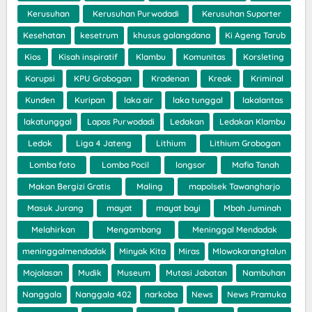
Kerusuhan
Kerusuhan Purwodadi
Kerusuhan Suporter
Kesehatan
kesetrum
khusus galangdana
Ki Ageng Tarub
Kios
Kisah inspiratif
Klambu
Komunitas
Korsleting
Korupsi
KPU Grobogan
Kradenan
Kreak
Kriminal
Kunden
Kuripan
laka air
laka tunggal
lakalantas
lakatunggal
Lapas Purwodadi
Ledakan
Ledakan Klambu
Ledok
Liga 4 Jateng
Lithium
Lithium Grobogan
Lomba foto
Lomba Pocil
longsor
Mafia Tanah
Makan Bergizi Gratis
Maling
mapolsek Tawangharjo
Masuk Jurang
mayat
mayat bayi
Mbah Juminah
Melahirkan
Mengambang
Meninggal Mendadak
meninggalmendadak
Minyak Kita
Miras
Mlowokarangtalun
Mojolasan
Mudik
Museum
Mutasi Jabatan
Nambuhan
Nanggala
Nanggala 402
narkoba
News
News Pramuka