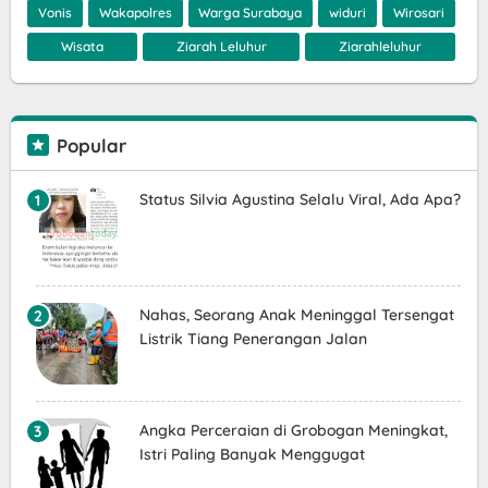
Vonis
Wakapolres
Warga Surabaya
widuri
Wirosari
Wisata
Ziarah Leluhur
Ziarahleluhur
Popular
Status Silvia Agustina Selalu Viral, Ada Apa?
Nahas, Seorang Anak Meninggal Tersengat
Listrik Tiang Penerangan Jalan
Angka Perceraian di Grobogan Meningkat,
Istri Paling Banyak Menggugat