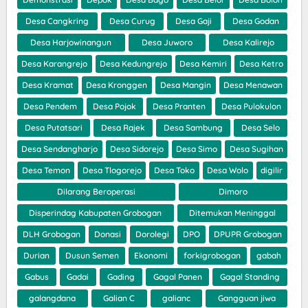
Desa Cangkring
Desa Curug
Desa Gaji
Desa Godan
Desa Harjowinangun
Desa Juworo
Desa Kalirejo
Desa Karangrejo
Desa Kedungrejo
Desa Kemiri
Desa Ketro
Desa Kramat
Desa Kronggen
Desa Mangin
Desa Menawan
Desa Pendem
Desa Pojok
Desa Pranten
Desa Pulokulon
Desa Putatsari
Desa Rajek
Desa Sambung
Desa Selo
Desa Sendangharjo
Desa Sidorejo
Desa Simo
Desa Sugihan
Desa Temon
Desa Tlogorejo
Desa Toko
Desa Wolo
digilir
Dilarang Beroperasi
Dimoro
Disperindag Kabupaten Grobogan
Ditemukan Meninggal
DLH Grobogan
Donasi
Dorolegi
DPO
DPUPR Grobogan
Durian
Dusun Semen
Ekonomi
forkigrobogan
gabah
Gabus
Gadai
Gading
Gagal Panen
Gagal Standing
galangdana
Galian C
galianc
Gangguan jiwa