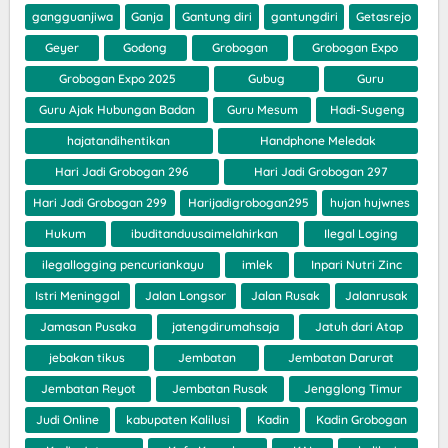
gangguanjiwa
Ganja
Gantung diri
gantungdiri
Getasrejo
Geyer
Godong
Grobogan
Grobogan Expo
Grobogan Expo 2025
Gubug
Guru
Guru Ajak Hubungan Badan
Guru Mesum
Hadi-Sugeng
hajatandihentikan
Handphone Meledak
Hari Jadi Grobogan 296
Hari Jadi Grobogan 297
Hari Jadi Grobogan 299
Harijadigrobogan295
hujan hujwnes
Hukum
ibuditanduusaimelahirkan
Ilegal Loging
ilegallogging pencuriankayu
imlek
Inpari Nutri Zinc
Istri Meninggal
Jalan Longsor
Jalan Rusak
Jalanrusak
Jamasan Pusaka
jatengdirumahsaja
Jatuh dari Atap
jebakan tikus
Jembatan
Jembatan Darurat
Jembatan Reyot
Jembatan Rusak
Jengglong Timur
Judi Online
kabupaten Kalilusi
Kadin
Kadin Grobogan