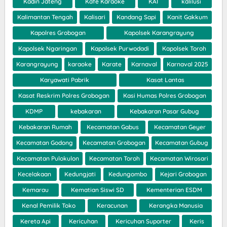
Kadin Jateng
Kafe Karaoke
KAI
kalilusi
Kalimantan Tengah
Kalisari
Kandang Sapi
Kanit Gakkum
Kapolres Grobogan
Kapolsek Karangrayung
Kapolsek Ngaringan
Kapolsek Purwodadi
Kapolsek Toroh
Karangrayung
karaoke
Karate
Karnaval
Karnaval 2025
Karyawati Pabrik
Kasat Lantas
Kasat Reskrim Polres Grobogan
Kasi Humas Polres Grobogan
KDMP
kebakaran
Kebakaran Pasar Gubug
Kebakaran Rumah
Kecamatan Gabus
Kecamatan Geyer
Kecamatan Godong
Kecamatan Grobogan
Kecamatan Gubug
Kecamatan Pulokulon
Kecamatan Toroh
Kecamatan Wirosari
Kecelakaan
Kedungjati
Kedungombo
Kejari Grobogan
Kemarau
Kematian Siswi SD
Kementerian ESDM
Kenal Pemilik Toko
Keracunan
Kerangka Manusia
Kereta Api
Kericuhan
Kericuhan Suporter
Keris