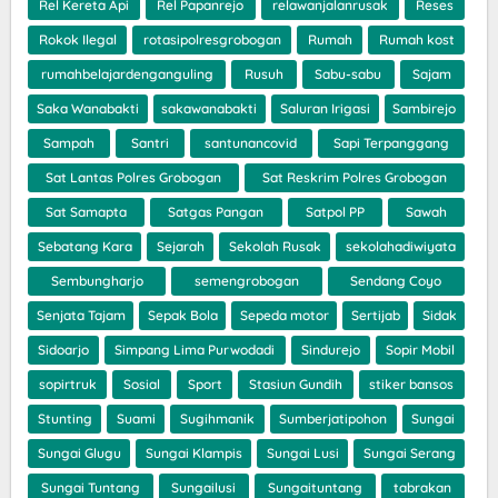
Rel Kereta Api
Rel Papanrejo
relawanjalanrusak
Reses
Rokok Ilegal
rotasipolresgrobogan
Rumah
Rumah kost
rumahbelajardenganguling
Rusuh
Sabu-sabu
Sajam
Saka Wanabakti
sakawanabakti
Saluran Irigasi
Sambirejo
Sampah
Santri
santunancovid
Sapi Terpanggang
Sat Lantas Polres Grobogan
Sat Reskrim Polres Grobogan
Sat Samapta
Satgas Pangan
Satpol PP
Sawah
Sebatang Kara
Sejarah
Sekolah Rusak
sekolahadiwiyata
Sembungharjo
semengrobogan
Sendang Coyo
Senjata Tajam
Sepak Bola
Sepeda motor
Sertijab
Sidak
Sidoarjo
Simpang Lima Purwodadi
Sindurejo
Sopir Mobil
sopirtruk
Sosial
Sport
Stasiun Gundih
stiker bansos
Stunting
Suami
Sugihmanik
Sumberjatipohon
Sungai
Sungai Glugu
Sungai Klampis
Sungai Lusi
Sungai Serang
Sungai Tuntang
Sungailusi
Sungaituntang
tabrakan