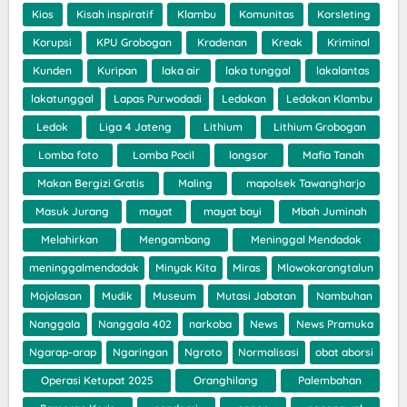
Kios
Kisah inspiratif
Klambu
Komunitas
Korsleting
Korupsi
KPU Grobogan
Kradenan
Kreak
Kriminal
Kunden
Kuripan
laka air
laka tunggal
lakalantas
lakatunggal
Lapas Purwodadi
Ledakan
Ledakan Klambu
Ledok
Liga 4 Jateng
Lithium
Lithium Grobogan
Lomba foto
Lomba Pocil
longsor
Mafia Tanah
Makan Bergizi Gratis
Maling
mapolsek Tawangharjo
Masuk Jurang
mayat
mayat bayi
Mbah Juminah
Melahirkan
Mengambang
Meninggal Mendadak
meninggalmendadak
Minyak Kita
Miras
Mlowokarangtalun
Mojolasan
Mudik
Museum
Mutasi Jabatan
Nambuhan
Nanggala
Nanggala 402
narkoba
News
News Pramuka
Ngarap-arap
Ngaringan
Ngroto
Normalisasi
obat aborsi
Operasi Ketupat 2025
Oranghilang
Palembahan