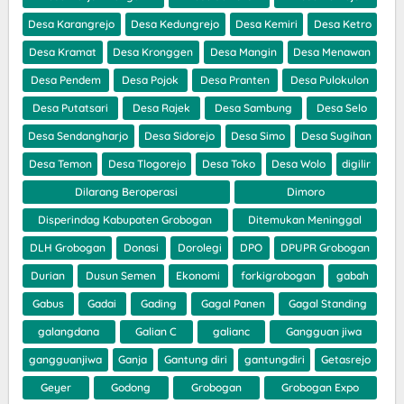
Desa Karangrejo
Desa Kedungrejo
Desa Kemiri
Desa Ketro
Desa Kramat
Desa Kronggen
Desa Mangin
Desa Menawan
Desa Pendem
Desa Pojok
Desa Pranten
Desa Pulokulon
Desa Putatsari
Desa Rajek
Desa Sambung
Desa Selo
Desa Sendangharjo
Desa Sidorejo
Desa Simo
Desa Sugihan
Desa Temon
Desa Tlogorejo
Desa Toko
Desa Wolo
digilir
Dilarang Beroperasi
Dimoro
Disperindag Kabupaten Grobogan
Ditemukan Meninggal
DLH Grobogan
Donasi
Dorolegi
DPO
DPUPR Grobogan
Durian
Dusun Semen
Ekonomi
forkigrobogan
gabah
Gabus
Gadai
Gading
Gagal Panen
Gagal Standing
galangdana
Galian C
galianc
Gangguan jiwa
gangguanjiwa
Ganja
Gantung diri
gantungdiri
Getasrejo
Geyer
Godong
Grobogan
Grobogan Expo