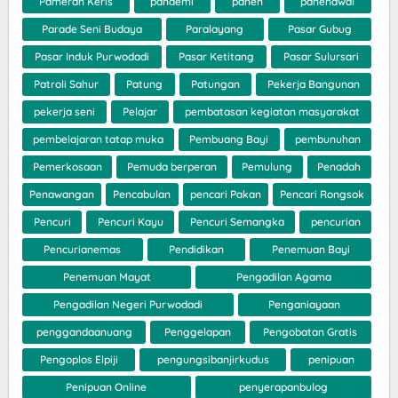
Pameran Keris
pandemi
panen
panenawal
Parade Seni Budaya
Paralayang
Pasar Gubug
Pasar Induk Purwodadi
Pasar Ketitang
Pasar Sulursari
Patroli Sahur
Patung
Patungan
Pekerja Bangunan
pekerja seni
Pelajar
pembatasan kegiatan masyarakat
pembelajaran tatap muka
Pembuang Bayi
pembunuhan
Pemerkosaan
Pemuda berperan
Pemulung
Penadah
Penawangan
Pencabulan
pencari Pakan
Pencari Rongsok
Pencuri
Pencuri Kayu
Pencuri Semangka
pencurian
Pencurianemas
Pendidikan
Penemuan Bayi
Penemuan Mayat
Pengadilan Agama
Pengadilan Negeri Purwodadi
Penganiayaan
penggandaanuang
Penggelapan
Pengobatan Gratis
Pengoplos Elpiji
pengungsibanjirkudus
penipuan
Penipuan Online
penyerapanbulog