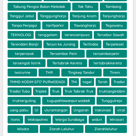
Tabung Pengisi Balon Meledak
Tak Tahu
Tambang
Tanggul Jebol
Tanggungharjo
Tanjung Anom
Tanjungharjo
Tanpa Penjaga
tarifparkir
Tawangharjo
Tegowanu
TEKNOLOGI
tenggelam
terancampuso
Tercebur Sawah
Terendam Banjir
Terjun ke Jurang
Terlindas
Terpeleset
terperosok
Tersambar Petir
tersambarpetir
tersengat listrik
Tertabrak Kereta
tertabrakkereta
testurine
THR
Tingkep Tandur
Tirem
TMMD KODIM 0717 PURWODADI
TNI
togel
Toroh
Tradisi
Tradisi Tubo
Triplek
Truk
Truk Tabrak Truk
truktangkibbm
trukterguling
tugupahlawanpurwodadi
Tunggulrejo
uang palsu
UI
ulurantangan
Ungaran
Vaksinasi
viral
Vonis
Wakapolres
Warga Surabaya
widuri
Wirosari
Wisata
Ziarah Leluhur
Ziarahleluhur