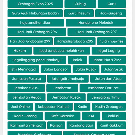
Grobogan Expo 2025
Gubug
Guru
Guru Ajak Hubungan Badan
Guru Mesum
Hadi-Sugeng
hajatandihentikan
Handphone Meledak
Hari Jadi Grobogan 296
Hari Jadi Grobogan 297
Hari Jadi Grobogan 299
Harijadigrobogan295
hujan hujwnes
Hukum
ibuditanduusaimelahirkan
Ilegal Loging
ilegallogging pencuriankayu
imlek
Inpari Nutri Zinc
Istri Meninggal
Jalan Longsor
Jalan Rusak
Jalanrusak
Jamasan Pusaka
jatengdirumahsaja
Jatuh dari Atap
jebakan tikus
Jembatan
Jembatan Darurat
Jembatan Reyot
Jembatan Rusak
Jengglong Timur
Judi Online
kabupaten Kalilusi
Kadin
Kadin Grobogan
Kadin Jateng
Kafe Karaoke
KAI
kalilusi
Kalimantan Tengah
Kalisari
Kandang Sapi
Kanit Gakkum
Kapolres Grobogan
Kapolsek Karangrayung