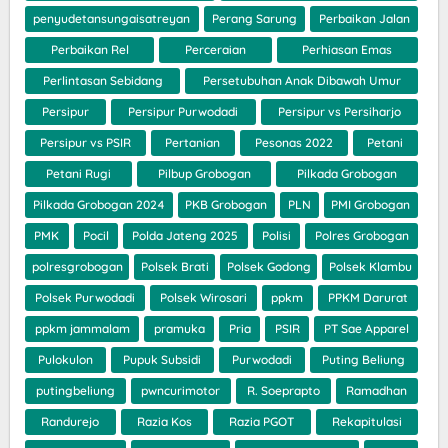
penyudetansungaisatreyan
Perang Sarung
Perbaikan Jalan
Perbaikan Rel
Perceraian
Perhiasan Emas
Perlintasan Sebidang
Persetubuhan Anak Dibawah Umur
Persipur
Persipur Purwodadi
Persipur vs Persiharjo
Persipur vs PSIR
Pertanian
Pesonas 2022
Petani
Petani Rugi
Pilbup Grobogan
Pilkada Grobogan
Pilkada Grobogan 2024
PKB Grobogan
PLN
PMI Grobogan
PMK
Pocil
Polda Jateng 2025
Polisi
Polres Grobogan
polresgrobogan
Polsek Brati
Polsek Godong
Polsek Klambu
Polsek Purwodadi
Polsek Wirosari
ppkm
PPKM Darurat
ppkm jammalam
pramuka
Pria
PSIR
PT Sae Apparel
Pulokulon
Pupuk Subsidi
Purwodadi
Puting Beliung
putingbeliung
pwncurimotor
R. Soeprapto
Ramadhan
Randurejo
Razia Kos
Razia PGOT
Rekapitulasi