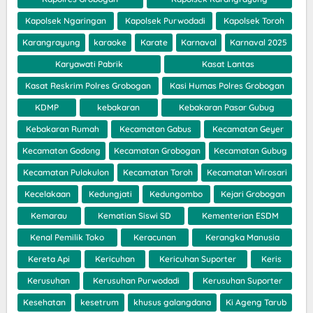
Kapolsek Ngaringan
Kapolsek Purwodadi
Kapolsek Toroh
Karangrayung
karaoke
Karate
Karnaval
Karnaval 2025
Karyawati Pabrik
Kasat Lantas
Kasat Reskrim Polres Grobogan
Kasi Humas Polres Grobogan
KDMP
kebakaran
Kebakaran Pasar Gubug
Kebakaran Rumah
Kecamatan Gabus
Kecamatan Geyer
Kecamatan Godong
Kecamatan Grobogan
Kecamatan Gubug
Kecamatan Pulokulon
Kecamatan Toroh
Kecamatan Wirosari
Kecelakaan
Kedungjati
Kedungombo
Kejari Grobogan
Kemarau
Kematian Siswi SD
Kementerian ESDM
Kenal Pemilik Toko
Keracunan
Kerangka Manusia
Kereta Api
Kericuhan
Kericuhan Suporter
Keris
Kerusuhan
Kerusuhan Purwodadi
Kerusuhan Suporter
Kesehatan
kesetrum
khusus galangdana
Ki Ageng Tarub