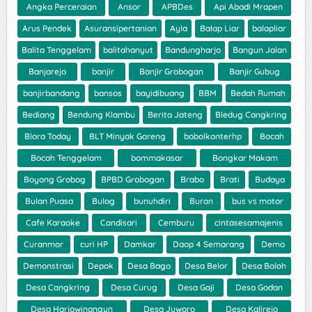
Angka Perceraian
Ansor
APBDes
Api Abadi Mrapen
Arus Pendek
Asuransipertanian
Ayla
Balap Liar
balapliar
Balita Tenggelam
balitahanyut
Bandungharjo
Bangun Jalan
Banjarejo
banjir
Banjir Grobogan
Banjir Gubug
banjirbandang
bansos
bayidibuang
BBM
Bedah Rumah
Bediang
Bendung Klambu
Berita Jateng
Bledug Cangkring
Blora Today
BLT Minyak Goreng
bobolkonterhp
Bocah
Bocah Tenggelam
bommakasar
Bongkar Makam
Boyong Grobog
BPBD Grobogan
Brabo
Brati
Budaya
Bulan Puasa
Bulog
bunuhdiri
Buron
bus vs motor
Cafe Karaoke
Candisari
Cemburu
cintasesamajenis
Curanmor
curi HP
Damkar
Daop 4 Semarang
Demo
Demonstrasi
Depok
Desa Bago
Desa Belor
Desa Boloh
Desa Cangkring
Desa Curug
Desa Gaji
Desa Godan
Desa Harjowinangun
Desa Juworo
Desa Kalirejo