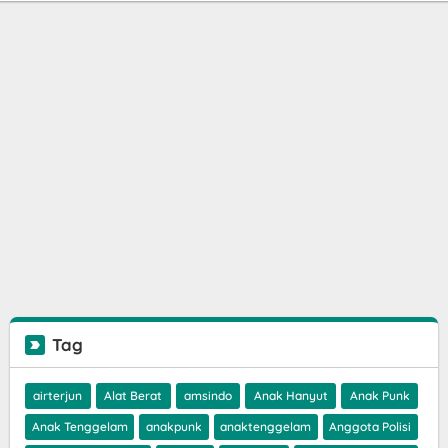
Tag
airterjun
Alat Berat
amsindo
Anak Hanyut
Anak Punk
Anak Tenggelam
anakpunk
anaktenggelam
Anggota Polisi