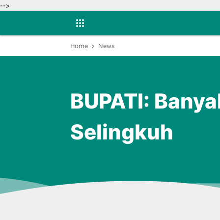
-->
Home
News
BUPATI: Banya
Selingkuh