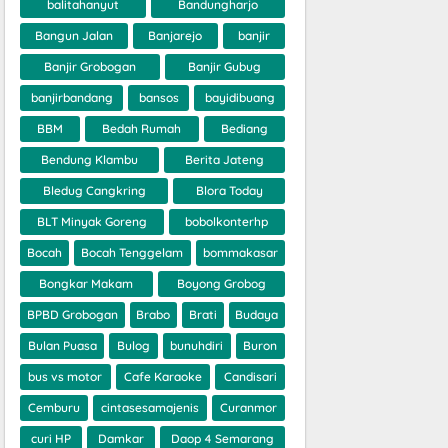
balitahanyut
Bandungharjo
Bangun Jalan
Banjarejo
banjir
Banjir Grobogan
Banjir Gubug
banjirbandang
bansos
bayidibuang
BBM
Bedah Rumah
Bediang
Bendung Klambu
Berita Jateng
Bledug Cangkring
Blora Today
BLT Minyak Goreng
bobolkonterhp
Bocah
Bocah Tenggelam
bommakasar
Bongkar Makam
Boyong Grobog
BPBD Grobogan
Brabo
Brati
Budaya
Bulan Puasa
Bulog
bunuhdiri
Buron
bus vs motor
Cafe Karaoke
Candisari
Cemburu
cintasesamajenis
Curanmor
curi HP
Damkar
Daop 4 Semarang