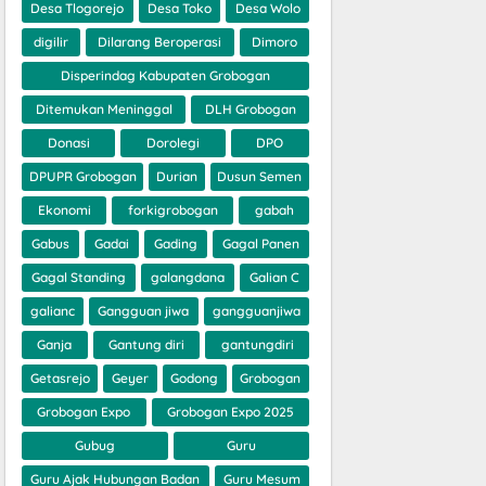
Desa Tlogorejo
Desa Toko
Desa Wolo
digilir
Dilarang Beroperasi
Dimoro
Disperindag Kabupaten Grobogan
Ditemukan Meninggal
DLH Grobogan
Donasi
Dorolegi
DPO
DPUPR Grobogan
Durian
Dusun Semen
Ekonomi
forkigrobogan
gabah
Gabus
Gadai
Gading
Gagal Panen
Gagal Standing
galangdana
Galian C
galianc
Gangguan jiwa
gangguanjiwa
Ganja
Gantung diri
gantungdiri
Getasrejo
Geyer
Godong
Grobogan
Grobogan Expo
Grobogan Expo 2025
Gubug
Guru
Guru Ajak Hubungan Badan
Guru Mesum