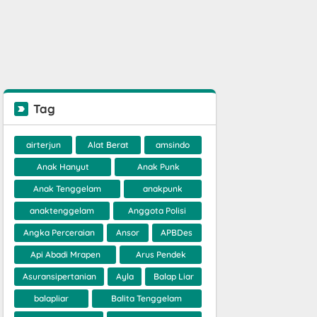
Tag
airterjun
Alat Berat
amsindo
Anak Hanyut
Anak Punk
Anak Tenggelam
anakpunk
anaktenggelam
Anggota Polisi
Angka Perceraian
Ansor
APBDes
Api Abadi Mrapen
Arus Pendek
Asuransipertanian
Ayla
Balap Liar
balapliar
Balita Tenggelam