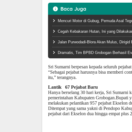
Baca Juga
Mencuri Motor di Gubug, Pemuda Asal Teg
Cegah Kebakaran Hutan, Ini yang Dilakuk
Jalan Purwodadi-Blora Akan Mulus, Dirigid
Dramatis, Tim BPBD Grobogan Berhasil Ev
Sri Sumarni berpesan kepada seluruh pejaba
“Sebagai pejabat harusnya bisa memberi con
itu,” terangnya.
Lantik 67 Pejabat Baru
Hanya berselang 30 hari kerja, Sri Sumarni 
pemerintahan Kabupaten Grobogan.Bupati y
melakukan pelantikan 957 pejabat Ekselon 
Ditempat yang sama yakni di Pendopo Kabupa
pejabat dari Ekselon dua hingga empat plus 2