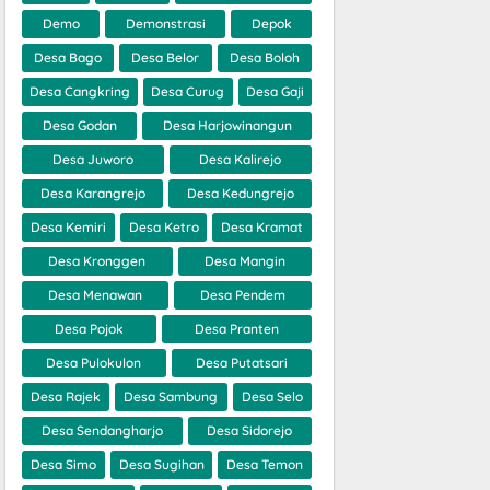
Demo
Demonstrasi
Depok
Desa Bago
Desa Belor
Desa Boloh
Desa Cangkring
Desa Curug
Desa Gaji
Desa Godan
Desa Harjowinangun
Desa Juworo
Desa Kalirejo
Desa Karangrejo
Desa Kedungrejo
Desa Kemiri
Desa Ketro
Desa Kramat
Desa Kronggen
Desa Mangin
Desa Menawan
Desa Pendem
Desa Pojok
Desa Pranten
Desa Pulokulon
Desa Putatsari
Desa Rajek
Desa Sambung
Desa Selo
Desa Sendangharjo
Desa Sidorejo
Desa Simo
Desa Sugihan
Desa Temon