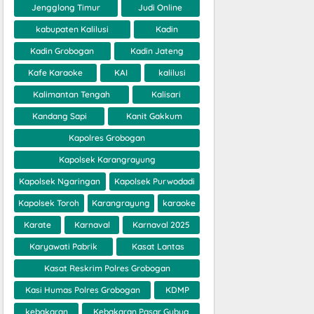
Jengglong Timur
Judi Online
kabupaten Kalilusi
Kadin
Kadin Grobogan
Kadin Jateng
Kafe Karaoke
KAI
kalilusi
Kalimantan Tengah
Kalisari
Kandang Sapi
Kanit Gakkum
Kapolres Grobogan
Kapolsek Karangrayung
Kapolsek Ngaringan
Kapolsek Purwodadi
Kapolsek Toroh
Karangrayung
karaoke
Karate
Karnaval
Karnaval 2025
Karyawati Pabrik
Kasat Lantas
Kasat Reskrim Polres Grobogan
Kasi Humas Polres Grobogan
KDMP
kebakaran
Kebakaran Pasar Gubug