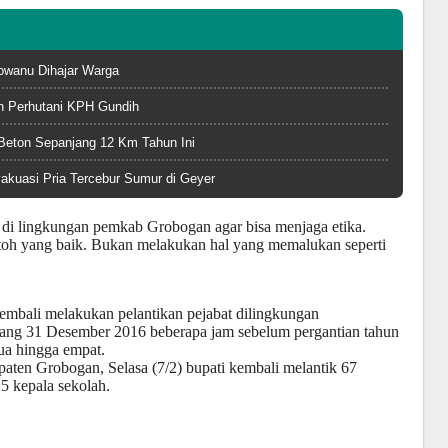
owanu Dihajar Warga
an Perhutani KPH Gundih
 Beton Sepanjang 12 Km Tahun Ini
akuasi Pria Tercebur Sumur di Geyer
t di lingkungan pemkab Grobogan agar bisa menjaga etika.
toh yang baik. Bukan melakukan hal yang memalukan seperti
kembali melakukan pelantikan pejabat dilingkungan
ang 31 Desember 2016 beberapa jam sebelum pergantian tahun
dua hingga empat.
ten Grobogan, Selasa (7/2) bupati kembali melantik 67
5 kepala sekolah.