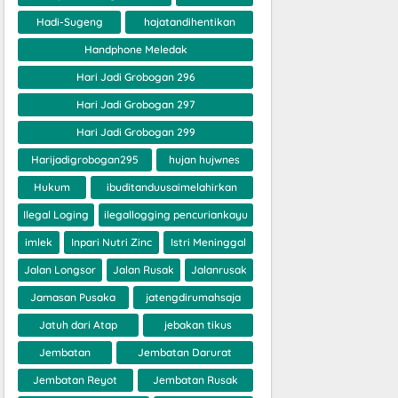
Hadi-Sugeng
hajatandihentikan
Handphone Meledak
Hari Jadi Grobogan 296
Hari Jadi Grobogan 297
Hari Jadi Grobogan 299
Harijadigrobogan295
hujan hujwnes
Hukum
ibuditanduusaimelahirkan
Ilegal Loging
ilegallogging pencuriankayu
imlek
Inpari Nutri Zinc
Istri Meninggal
Jalan Longsor
Jalan Rusak
Jalanrusak
Jamasan Pusaka
jatengdirumahsaja
Jatuh dari Atap
jebakan tikus
Jembatan
Jembatan Darurat
Jembatan Reyot
Jembatan Rusak