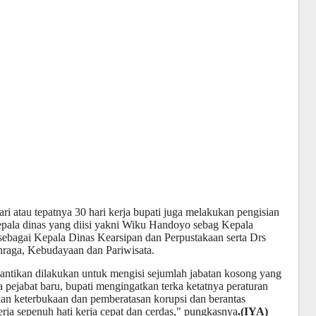
ri atau tepatnya 30 hari kerja bupati juga melakukan pengisian
epala dinas yang diisi yakni Wiku Handoyo sebag Kepala
ebagai Kepala Dinas Kearsipan dan Perpustakaan serta Drs
raga, Kebudayaan dan Pariwisata.
antikan dilakukan untuk mengisi sejumlah jabatan kosong yang
ejabat baru, bupati mengingatkan terka ketatnya peraturan
an keterbukaan dan pemberatasan korupsi dan berantas
erja sepenuh hati kerja cepat dan cerdas," pungkasnya
.(IYA)