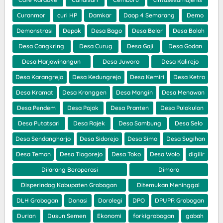
Curanmor
curi HP
Damkar
Daop 4 Semarang
Demo
Demonstrasi
Depok
Desa Bago
Desa Belor
Desa Boloh
Desa Cangkring
Desa Curug
Desa Gaji
Desa Godan
Desa Harjowinangun
Desa Juworo
Desa Kalirejo
Desa Karangrejo
Desa Kedungrejo
Desa Kemiri
Desa Ketro
Desa Kramat
Desa Kronggen
Desa Mangin
Desa Menawan
Desa Pendem
Desa Pojok
Desa Pranten
Desa Pulokulon
Desa Putatsari
Desa Rajek
Desa Sambung
Desa Selo
Desa Sendangharjo
Desa Sidorejo
Desa Simo
Desa Sugihan
Desa Temon
Desa Tlogorejo
Desa Toko
Desa Wolo
digilir
Dilarang Beroperasi
Dimoro
Disperindag Kabupaten Grobogan
Ditemukan Meninggal
DLH Grobogan
Donasi
Dorolegi
DPO
DPUPR Grobogan
Durian
Dusun Semen
Ekonomi
forkigrobogan
gabah