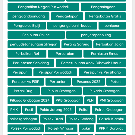
Pengadilan Negeri Purwodadi
Penganiayaan
penggandaanuang
Penggelapan
Pengobatan Gratis
Pengoplos Elpiji
pengungsibanjirkudus
penipuan
Penipuan Online
penyerapanbulog
penyudetansungaisatreyan
Perang Sarung
Perbaikan Jalan
Perbaikan Rel
Perceraian
Perhiasan Emas
Perlintasan Sebidang
Persetubuhan Anak Dibawah Umur
Persipur
Persipur Purwodadi
Persipur vs Persiharjo
Persipur vs PSIR
Pertanian
Pesonas 2022
Petani
Petani Rugi
Pilbup Grobogan
Pilkada Grobogan
Pilkada Grobogan 2024
PKB Grobogan
PLN
PMI Grobogan
PMK
Pocil
Polda Jateng 2025
Polisi
Polres Grobogan
polresgrobogan
Polsek Brati
Polsek Godong
Polsek Klambu
Polsek Purwodadi
Polsek Wirosari
ppkm
PPKM Darurat