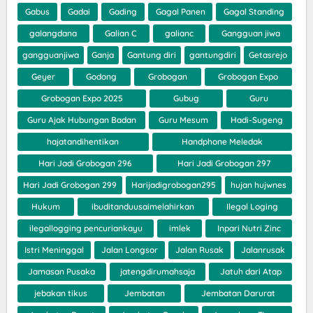
Gabus
Gadai
Gading
Gagal Panen
Gagal Standing
galangdana
Galian C
galianc
Gangguan jiwa
gangguanjiwa
Ganja
Gantung diri
gantungdiri
Getasrejo
Geyer
Godong
Grobogan
Grobogan Expo
Grobogan Expo 2025
Gubug
Guru
Guru Ajak Hubungan Badan
Guru Mesum
Hadi-Sugeng
hajatandihentikan
Handphone Meledak
Hari Jadi Grobogan 296
Hari Jadi Grobogan 297
Hari Jadi Grobogan 299
Harijadigrobogan295
hujan hujwnes
Hukum
ibuditanduusaimelahirkan
Ilegal Loging
ilegallogging pencuriankayu
imlek
Inpari Nutri Zinc
Istri Meninggal
Jalan Longsor
Jalan Rusak
Jalanrusak
Jamasan Pusaka
jatengdirumahsaja
Jatuh dari Atap
jebakan tikus
Jembatan
Jembatan Darurat