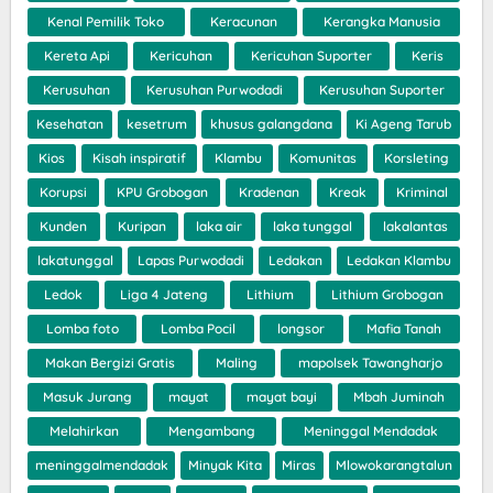
Kenal Pemilik Toko
Keracunan
Kerangka Manusia
Kereta Api
Kericuhan
Kericuhan Suporter
Keris
Kerusuhan
Kerusuhan Purwodadi
Kerusuhan Suporter
Kesehatan
kesetrum
khusus galangdana
Ki Ageng Tarub
Kios
Kisah inspiratif
Klambu
Komunitas
Korsleting
Korupsi
KPU Grobogan
Kradenan
Kreak
Kriminal
Kunden
Kuripan
laka air
laka tunggal
lakalantas
lakatunggal
Lapas Purwodadi
Ledakan
Ledakan Klambu
Ledok
Liga 4 Jateng
Lithium
Lithium Grobogan
Lomba foto
Lomba Pocil
longsor
Mafia Tanah
Makan Bergizi Gratis
Maling
mapolsek Tawangharjo
Masuk Jurang
mayat
mayat bayi
Mbah Juminah
Melahirkan
Mengambang
Meninggal Mendadak
meninggalmendadak
Minyak Kita
Miras
Mlowokarangtalun