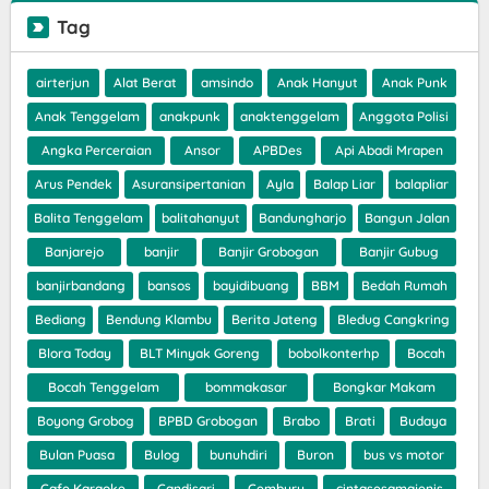
Tag
airterjun
Alat Berat
amsindo
Anak Hanyut
Anak Punk
Anak Tenggelam
anakpunk
anaktenggelam
Anggota Polisi
Angka Perceraian
Ansor
APBDes
Api Abadi Mrapen
Arus Pendek
Asuransipertanian
Ayla
Balap Liar
balapliar
Balita Tenggelam
balitahanyut
Bandungharjo
Bangun Jalan
Banjarejo
banjir
Banjir Grobogan
Banjir Gubug
banjirbandang
bansos
bayidibuang
BBM
Bedah Rumah
Bediang
Bendung Klambu
Berita Jateng
Bledug Cangkring
Blora Today
BLT Minyak Goreng
bobolkonterhp
Bocah
Bocah Tenggelam
bommakasar
Bongkar Makam
Boyong Grobog
BPBD Grobogan
Brabo
Brati
Budaya
Bulan Puasa
Bulog
bunuhdiri
Buron
bus vs motor
Cafe Karaoke
Candisari
Cemburu
cintasesamajenis