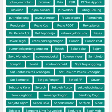
ppkm jammalam
pramuka
Pria
PSIR
PT Sae Apparel
Pulokulon
Pupuk Subsidi
Purwodadi
Puting Beliung
putingbeliung
pwncurimotor
R. Soeprapto
Ramadhan
Randurejo
Razia Kos
Razia PGOT
Rekapitulasi
Rel Kereta Api
Rel Papanrejo
relawanjalanrusak
Reses
Rokok Ilegal
rotasipolresgrobogan
Rumah
Rumah kost
rumahbelajardenganguling
Rusuh
Sabu-sabu
Sajam
Saka Wanabakti
sakawanabakti
Saluran Irigasi
Sambirejo
Sampah
Santri
santunancovid
Sapi Terpanggang
Sat Lantas Polres Grobogan
Sat Reskrim Polres Grobogan
Sat Samapta
Satgas Pangan
Satpol PP
Sawah
Sebatang Kara
Sejarah
Sekolah Rusak
sekolahadiwiyata
Sembungharjo
semengrobogan
Sendang Coyo
Senjata Tajam
Sepak Bola
Sepeda motor
Sertijab
Sidak
Sidoarjo
Simpang Lima Purwodadi
Sindurejo
Sopir Mobil