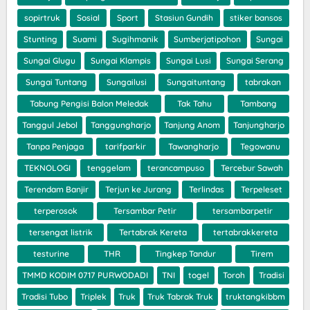
sopirtruk
Sosial
Sport
Stasiun Gundih
stiker bansos
Stunting
Suami
Sugihmanik
Sumberjatipohon
Sungai
Sungai Glugu
Sungai Klampis
Sungai Lusi
Sungai Serang
Sungai Tuntang
Sungailusi
Sungaituntang
tabrakan
Tabung Pengisi Balon Meledak
Tak Tahu
Tambang
Tanggul Jebol
Tanggungharjo
Tanjung Anom
Tanjungharjo
Tanpa Penjaga
tarifparkir
Tawangharjo
Tegowanu
TEKNOLOGI
tenggelam
terancampuso
Tercebur Sawah
Terendam Banjir
Terjun ke Jurang
Terlindas
Terpeleset
terperosok
Tersambar Petir
tersambarpetir
tersengat listrik
Tertabrak Kereta
tertabrakkereta
testurine
THR
Tingkep Tandur
Tirem
TMMD KODIM 0717 PURWODADI
TNI
togel
Toroh
Tradisi
Tradisi Tubo
Triplek
Truk
Truk Tabrak Truk
truktangkibbm