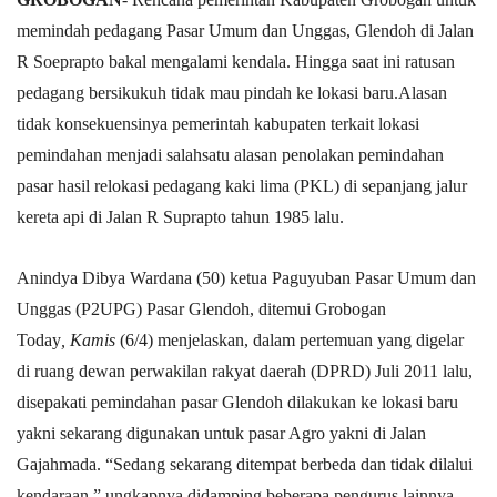
memindah pedagang Pasar Umum dan Unggas, Glendoh di Jalan
R Soeprapto bakal mengalami kendala. Hingga saat ini ratusan
pedagang bersikukuh tidak mau pindah ke lokasi baru.Alasan
tidak konsekuensinya pemerintah kabupaten terkait lokasi
pemindahan menjadi salahsatu alasan penolakan pemindahan
pasar hasil relokasi pedagang kaki lima (PKL) di sepanjang jalur
kereta api di Jalan R Suprapto tahun 1985 lalu.
Anindya Dibya Wardana (50) ketua Paguyuban Pasar Umum dan
Unggas (P2UPG) Pasar Glendoh, ditemui
Grobogan
Today
,
Kamis
(6/4) menjelaskan, dalam pertemuan yang digelar
di ruang dewan perwakilan rakyat daerah (DPRD) Juli 2011 lalu,
disepakati pemindahan pasar Glendoh dilakukan ke lokasi baru
yakni sekarang digunakan untuk pasar Agro yakni di Jalan
Gajahmada. “Sedang sekarang ditempat berbeda dan tidak dilalui
kendaraan,” ungkapnya didamping beberapa pengurus lainnya.