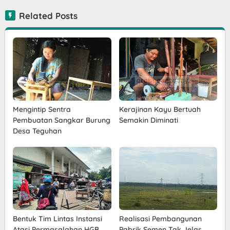
Related Posts
Mengintip Sentra
Kerajinan Kayu Bertuah
Pembuatan Sangkar Burung
Semakin Diminati
Desa Teguhan
Bentuk Tim Lintas Instansi
Realisasi Pembangunan
Atasi Permasalahan HGB
Pabrik Semen Tak Jelas