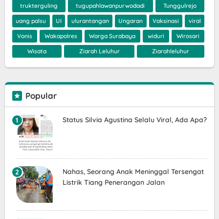
trukterguling
tugupahlawanpurwodadi
Tunggulrejo
uang palsu
UI
ulurantangan
Ungaran
Vaksinasi
viral
Vonis
Wakapolres
Warga Surabaya
widuri
Wirosari
Wisata
Ziarah Leluhur
Ziarahleluhur
Popular
Status Silvia Agustina Selalu Viral, Ada Apa?
Nahas, Seorang Anak Meninggal Tersengat
Listrik Tiang Penerangan Jalan