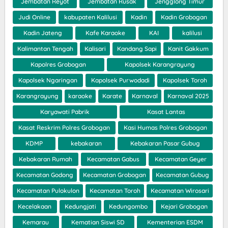
Jembatan Reyot
Jembatan Rusak
Jengglong Timur
Judi Online
kabupaten Kalilusi
Kadin
Kadin Grobogan
Kadin Jateng
Kafe Karaoke
KAI
kalilusi
Kalimantan Tengah
Kalisari
Kandang Sapi
Kanit Gakkum
Kapolres Grobogan
Kapolsek Karangrayung
Kapolsek Ngaringan
Kapolsek Purwodadi
Kapolsek Toroh
Karangrayung
karaoke
Karate
Karnaval
Karnaval 2025
Karyawati Pabrik
Kasat Lantas
Kasat Reskrim Polres Grobogan
Kasi Humas Polres Grobogan
KDMP
kebakaran
Kebakaran Pasar Gubug
Kebakaran Rumah
Kecamatan Gabus
Kecamatan Geyer
Kecamatan Godong
Kecamatan Grobogan
Kecamatan Gubug
Kecamatan Pulokulon
Kecamatan Toroh
Kecamatan Wirosari
Kecelakaan
Kedungjati
Kedungombo
Kejari Grobogan
Kemarau
Kematian Siswi SD
Kementerian ESDM