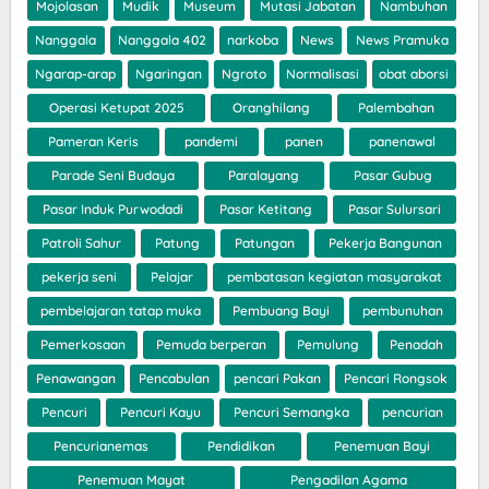
Mojolasan
Mudik
Museum
Mutasi Jabatan
Nambuhan
Nanggala
Nanggala 402
narkoba
News
News Pramuka
Ngarap-arap
Ngaringan
Ngroto
Normalisasi
obat aborsi
Operasi Ketupat 2025
Oranghilang
Palembahan
Pameran Keris
pandemi
panen
panenawal
Parade Seni Budaya
Paralayang
Pasar Gubug
Pasar Induk Purwodadi
Pasar Ketitang
Pasar Sulursari
Patroli Sahur
Patung
Patungan
Pekerja Bangunan
pekerja seni
Pelajar
pembatasan kegiatan masyarakat
pembelajaran tatap muka
Pembuang Bayi
pembunuhan
Pemerkosaan
Pemuda berperan
Pemulung
Penadah
Penawangan
Pencabulan
pencari Pakan
Pencari Rongsok
Pencuri
Pencuri Kayu
Pencuri Semangka
pencurian
Pencurianemas
Pendidikan
Penemuan Bayi
Penemuan Mayat
Pengadilan Agama