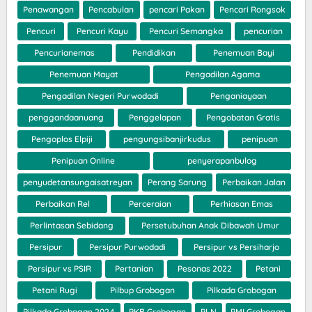
Penawangan
Pencabulan
pencari Pakan
Pencari Rongsok
Pencuri
Pencuri Kayu
Pencuri Semangka
pencurian
Pencurianemas
Pendidikan
Penemuan Bayi
Penemuan Mayat
Pengadilan Agama
Pengadilan Negeri Purwodadi
Penganiayaan
penggandaanuang
Penggelapan
Pengobatan Gratis
Pengoplos Elpiji
pengungsibanjirkudus
penipuan
Penipuan Online
penyerapanbulog
penyudetansungaisatreyan
Perang Sarung
Perbaikan Jalan
Perbaikan Rel
Perceraian
Perhiasan Emas
Perlintasan Sebidang
Persetubuhan Anak Dibawah Umur
Persipur
Persipur Purwodadi
Persipur vs Persiharjo
Persipur vs PSIR
Pertanian
Pesonas 2022
Petani
Petani Rugi
Pilbup Grobogan
Pilkada Grobogan
Pilkada Grobogan 2024
PKB Grobogan
PLN
PMI Grobogan