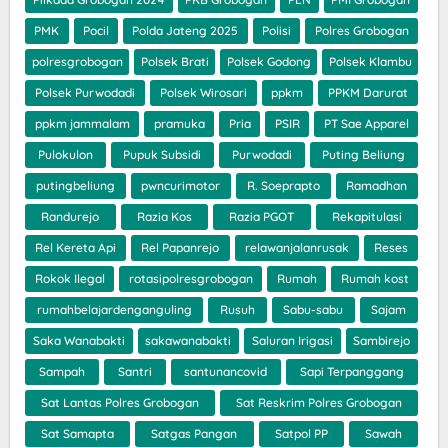
PMK
Pocil
Polda Jateng 2025
Polisi
Polres Grobogan
polresgrobogan
Polsek Brati
Polsek Godong
Polsek Klambu
Polsek Purwodadi
Polsek Wirosari
ppkm
PPKM Darurat
ppkm jammalam
pramuka
Pria
PSIR
PT Sae Apparel
Pulokulon
Pupuk Subsidi
Purwodadi
Puting Beliung
putingbeliung
pwncurimotor
R. Soeprapto
Ramadhan
Randurejo
Razia Kos
Razia PGOT
Rekapitulasi
Rel Kereta Api
Rel Papanrejo
relawanjalanrusak
Reses
Rokok Ilegal
rotasipolresgrobogan
Rumah
Rumah kost
rumahbelajardenganguling
Rusuh
Sabu-sabu
Sajam
Saka Wanabakti
sakawanabakti
Saluran Irigasi
Sambirejo
Sampah
Santri
santunancovid
Sapi Terpanggang
Sat Lantas Polres Grobogan
Sat Reskrim Polres Grobogan
Sat Samapta
Satgas Pangan
Satpol PP
Sawah