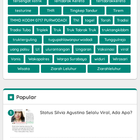
tersengat listrik
Tertabrak Kereta
tertabrakkereta
testurine
THR
Tingkep Tandur
Tirem
TMMD KODIM 0717 PURWODADI
TNI
togel
Toroh
Tradisi
Tradisi Tubo
Triplek
Truk
Truk Tabrak Truk
truktangkibbm
trukterguling
tugupahlawanpurwodadi
Tunggulrejo
uang palsu
UI
ulurantangan
Ungaran
Vaksinasi
viral
Vonis
Wakapolres
Warga Surabaya
widuri
Wirosari
Wisata
Ziarah Leluhur
Ziarahleluhur
Popular
Status Silvia Agustina Selalu Viral, Ada Apa?