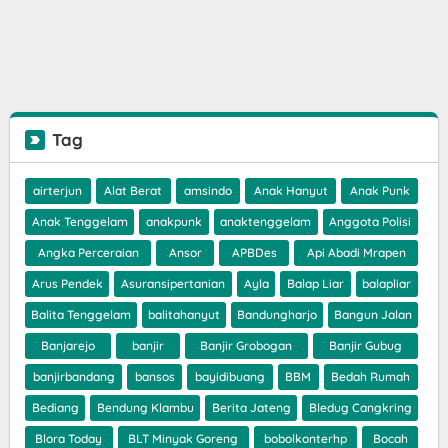
Tag
airterjun
Alat Berat
amsindo
Anak Hanyut
Anak Punk
Anak Tenggelam
anakpunk
anaktenggelam
Anggota Polisi
Angka Perceraian
Ansor
APBDes
Api Abadi Mrapen
Arus Pendek
Asuransipertanian
Ayla
Balap Liar
balapliar
Balita Tenggelam
balitahanyut
Bandungharjo
Bangun Jalan
Banjarejo
banjir
Banjir Grobogan
Banjir Gubug
banjirbandang
bansos
bayidibuang
BBM
Bedah Rumah
Bediang
Bendung Klambu
Berita Jateng
Bledug Cangkring
Blora Today
BLT Minyak Goreng
bobolkonterhp
Bocah