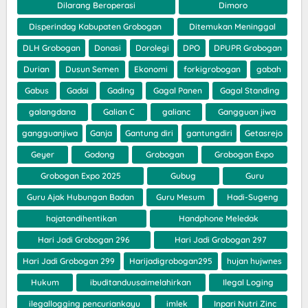
Dilarang Beroperasi
Dimoro
Disperindag Kabupaten Grobogan
Ditemukan Meninggal
DLH Grobogan
Donasi
Dorolegi
DPO
DPUPR Grobogan
Durian
Dusun Semen
Ekonomi
forkigrobogan
gabah
Gabus
Gadai
Gading
Gagal Panen
Gagal Standing
galangdana
Galian C
galianc
Gangguan jiwa
gangguanjiwa
Ganja
Gantung diri
gantungdiri
Getasrejo
Geyer
Godong
Grobogan
Grobogan Expo
Grobogan Expo 2025
Gubug
Guru
Guru Ajak Hubungan Badan
Guru Mesum
Hadi-Sugeng
hajatandihentikan
Handphone Meledak
Hari Jadi Grobogan 296
Hari Jadi Grobogan 297
Hari Jadi Grobogan 299
Harijadigrobogan295
hujan hujwnes
Hukum
ibuditanduusaimelahirkan
Ilegal Loging
ilegallogging pencuriankayu
imlek
Inpari Nutri Zinc