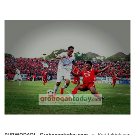
PURWODADI, Grobogantoday.com
- Ketidakjelasan