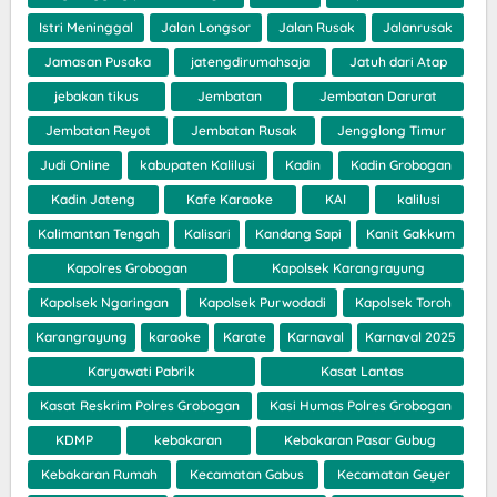
Istri Meninggal
Jalan Longsor
Jalan Rusak
Jalanrusak
Jamasan Pusaka
jatengdirumahsaja
Jatuh dari Atap
jebakan tikus
Jembatan
Jembatan Darurat
Jembatan Reyot
Jembatan Rusak
Jengglong Timur
Judi Online
kabupaten Kalilusi
Kadin
Kadin Grobogan
Kadin Jateng
Kafe Karaoke
KAI
kalilusi
Kalimantan Tengah
Kalisari
Kandang Sapi
Kanit Gakkum
Kapolres Grobogan
Kapolsek Karangrayung
Kapolsek Ngaringan
Kapolsek Purwodadi
Kapolsek Toroh
Karangrayung
karaoke
Karate
Karnaval
Karnaval 2025
Karyawati Pabrik
Kasat Lantas
Kasat Reskrim Polres Grobogan
Kasi Humas Polres Grobogan
KDMP
kebakaran
Kebakaran Pasar Gubug
Kebakaran Rumah
Kecamatan Gabus
Kecamatan Geyer