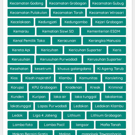
Kecamatan Godong
Kecamatan Grobogan
Kecamatan Gubug
Kecamatan Pulokulon
Kecamatan Toroh
Kecamatan Wirosari
Kecelakaan
Kedungjati
Kedungombo
Kejari Grobogan
Kemarau
Kematian Siswi SD
Kementerian ESDM
Kenal Pemilik Toko
Keracunan
Kerangka Manusia
Kereta Api
Kericuhan
Kericuhan Suporter
Keris
Kerusuhan
Kerusuhan Purwodadi
Kerusuhan Suporter
Kesehatan
kesetrum
khusus galangdana
Ki Ageng Tarub
Kios
Kisah inspiratif
Klambu
Komunitas
Korsleting
Korupsi
KPU Grobogan
Kradenan
Kreak
Kriminal
Kunden
Kuripan
laka air
laka tunggal
lakalantas
lakatunggal
Lapas Purwodadi
Ledakan
Ledakan Klambu
Ledok
Liga 4 Jateng
Lithium
Lithium Grobogan
Lomba foto
Lomba Pocil
longsor
Mafia Tanah
Makan Bergizi Gratis
Maling
mapolsek Tawangharjo