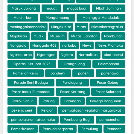
Masuk Jurang
mayat
mayat bayi
Mbah Juminah
Melahirkan
Mengambang
Meninggal Mendadak
meninggalmendadak
Minyak Kita
Miras
Mlowokarangtalun
Mojolasan
Mudik
Museum
Mutasi Jabatan
Nambuhan
Nanggala
Nanggala 402
narkoba
News
News Pramuka
Ngarap-arap
Ngaringan
Ngroto
Normalisasi
obat aborsi
Operasi Ketupat 2025
Oranghilang
Palembahan
Pameran Keris
pandemi
panen
panenawal
Parade Seni Budaya
Paralayang
Pasar Gubug
Pasar Induk Purwodadi
Pasar Ketitang
Pasar Sulursari
Patroli Sahur
Patung
Patungan
Pekerja Bangunan
pekerja seni
Pelajar
pembatasan kegiatan masyarakat
pembelajaran tatap muka
Pembuang Bayi
pembunuhan
Pemerkosaan
Pemuda berperan
Pemulung
Penadah