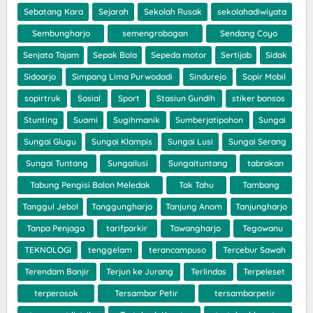
Sebatang Kara
Sejarah
Sekolah Rusak
sekolahadiwiyata
Sembungharjo
semengrobogan
Sendang Coyo
Senjata Tajam
Sepak Bola
Sepeda motor
Sertijab
Sidak
Sidoarjo
Simpang Lima Purwodadi
Sindurejo
Sopir Mobil
sopirtruk
Sosial
Sport
Stasiun Gundih
stiker bansos
Stunting
Suami
Sugihmanik
Sumberjatipohon
Sungai
Sungai Glugu
Sungai Klampis
Sungai Lusi
Sungai Serang
Sungai Tuntang
Sungailusi
Sungaituntang
tabrakan
Tabung Pengisi Balon Meledak
Tak Tahu
Tambang
Tanggul Jebol
Tanggungharjo
Tanjung Anom
Tanjungharjo
Tanpa Penjaga
tarifparkir
Tawangharjo
Tegowanu
TEKNOLOGI
tenggelam
terancampuso
Tercebur Sawah
Terendam Banjir
Terjun ke Jurang
Terlindas
Terpeleset
terperosok
Tersambar Petir
tersambarpetir