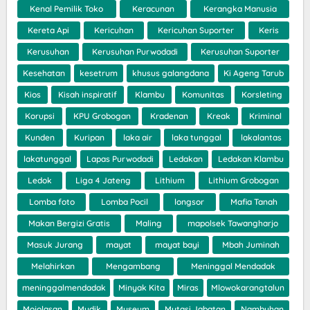
Kenal Pemilik Toko
Keracunan
Kerangka Manusia
Kereta Api
Kericuhan
Kericuhan Suporter
Keris
Kerusuhan
Kerusuhan Purwodadi
Kerusuhan Suporter
Kesehatan
kesetrum
khusus galangdana
Ki Ageng Tarub
Kios
Kisah inspiratif
Klambu
Komunitas
Korsleting
Korupsi
KPU Grobogan
Kradenan
Kreak
Kriminal
Kunden
Kuripan
laka air
laka tunggal
lakalantas
lakatunggal
Lapas Purwodadi
Ledakan
Ledakan Klambu
Ledok
Liga 4 Jateng
Lithium
Lithium Grobogan
Lomba foto
Lomba Pocil
longsor
Mafia Tanah
Makan Bergizi Gratis
Maling
mapolsek Tawangharjo
Masuk Jurang
mayat
mayat bayi
Mbah Juminah
Melahirkan
Mengambang
Meninggal Mendadak
meninggalmendadak
Minyak Kita
Miras
Mlowokarangtalun
Mojolasan
Mudik
Museum
Mutasi Jabatan
Nambuhan