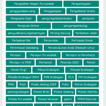
Pengadilan Negeri Purwodadi
Penganiayaan
penggandaanuang
Penggelapan
Pengobatan Gratis
Pengoplos Elpiji
pengungsibanjirkudus
penipuan
Penipuan Online
penyerapanbulog
penyudetansungaisatreyan
Perang Sarung
Perbaikan Jalan
Perbaikan Rel
Perceraian
Perhiasan Emas
Perlintasan Sebidang
Persetubuhan Anak Dibawah Umur
Persipur
Persipur Purwodadi
Persipur vs Persiharjo
Persipur vs PSIR
Pertanian
Pesonas 2022
Petani
Petani Rugi
Pilbup Grobogan
Pilkada Grobogan
Pilkada Grobogan 2024
PKB Grobogan
PLN
PMI Grobogan
PMK
Pocil
Polda Jateng 2025
Polisi
Polres Grobogan
polresgrobogan
Polsek Brati
Polsek Godong
Polsek Klambu
Polsek Purwodadi
Polsek Wirosari
ppkm
PPKM Darurat