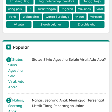
trukterguling
tugupahlawanpurwodadi
Tunggulrejo
uang palsu
UI
ulurantangan
Ungaran
Vaksinasi
viral
Vonis
Wakapolres
Warga Surabaya
widuri
Wirosari
Wisata
Ziarah Leluhur
Ziarahleluhur
Popular
Status Silvia Agustina Selalu Viral, Ada Apa?
Nahas, Seorang Anak Meninggal Tersengat
Listrik Tiang Penerangan Jalan