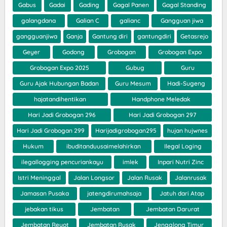
Gabus
Gadai
Gading
Gagal Panen
Gagal Standing
galangdana
Galian C
galianc
Gangguan jiwa
gangguanjiwa
Ganja
Gantung diri
gantungdiri
Getasrejo
Geyer
Godong
Grobogan
Grobogan Expo
Grobogan Expo 2025
Gubug
Guru
Guru Ajak Hubungan Badan
Guru Mesum
Hadi-Sugeng
hajatandihentikan
Handphone Meledak
Hari Jadi Grobogan 296
Hari Jadi Grobogan 297
Hari Jadi Grobogan 299
Harijadigrobogan295
hujan hujwnes
Hukum
ibuditanduusaimelahirkan
Ilegal Loging
ilegallogging pencuriankayu
imlek
Inpari Nutri Zinc
Istri Meninggal
Jalan Longsor
Jalan Rusak
Jalanrusak
Jamasan Pusaka
jatengdirumahsaja
Jatuh dari Atap
jebakan tikus
Jembatan
Jembatan Darurat
Jembatan Reyot
Jembatan Rusak
Jengglong Timur