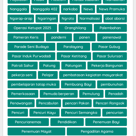
Nanggala
Nanggala 402
narkoba
News
News Pramuka
Ngarap-arap
Ngaringan
Ngroto
Normalisasi
obat aborsi
Operasi Ketupat 2025
Oranghilang
Palembahan
Pameran Keris
pandemi
panen
panenawal
Parade Seni Budaya
Paralayang
Pasar Gubug
Pasar Induk Purwodadi
Pasar Ketitang
Pasar Sulursari
Patroli Sahur
Patung
Patungan
Pekerja Bangunan
pekerja seni
Pelajar
pembatasan kegiatan masyarakat
pembelajaran tatap muka
Pembuang Bayi
pembunuhan
Pemerkosaan
Pemuda berperan
Pemulung
Penadah
Penawangan
Pencabulan
pencari Pakan
Pencari Rongsok
Pencuri
Pencuri Kayu
Pencuri Semangka
pencurian
Pencurianemas
Pendidikan
Penemuan Bayi
Penemuan Mayat
Pengadilan Agama