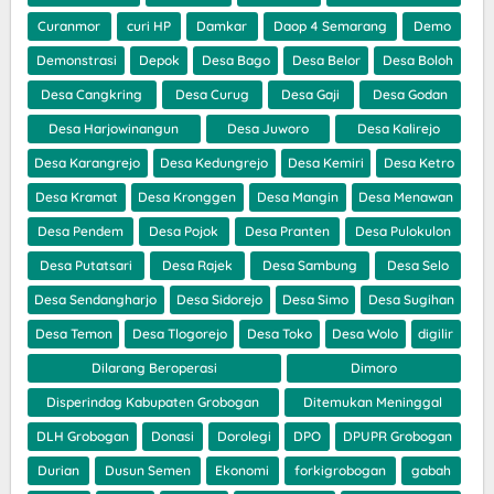
Curanmor
curi HP
Damkar
Daop 4 Semarang
Demo
Demonstrasi
Depok
Desa Bago
Desa Belor
Desa Boloh
Desa Cangkring
Desa Curug
Desa Gaji
Desa Godan
Desa Harjowinangun
Desa Juworo
Desa Kalirejo
Desa Karangrejo
Desa Kedungrejo
Desa Kemiri
Desa Ketro
Desa Kramat
Desa Kronggen
Desa Mangin
Desa Menawan
Desa Pendem
Desa Pojok
Desa Pranten
Desa Pulokulon
Desa Putatsari
Desa Rajek
Desa Sambung
Desa Selo
Desa Sendangharjo
Desa Sidorejo
Desa Simo
Desa Sugihan
Desa Temon
Desa Tlogorejo
Desa Toko
Desa Wolo
digilir
Dilarang Beroperasi
Dimoro
Disperindag Kabupaten Grobogan
Ditemukan Meninggal
DLH Grobogan
Donasi
Dorolegi
DPO
DPUPR Grobogan
Durian
Dusun Semen
Ekonomi
forkigrobogan
gabah