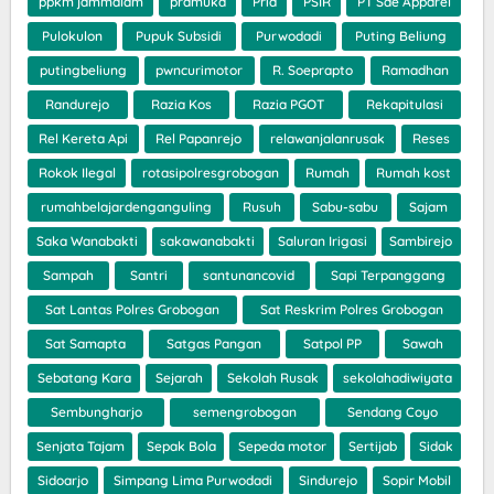
ppkm jammalam
pramuka
Pria
PSIR
PT Sae Apparel
Pulokulon
Pupuk Subsidi
Purwodadi
Puting Beliung
putingbeliung
pwncurimotor
R. Soeprapto
Ramadhan
Randurejo
Razia Kos
Razia PGOT
Rekapitulasi
Rel Kereta Api
Rel Papanrejo
relawanjalanrusak
Reses
Rokok Ilegal
rotasipolresgrobogan
Rumah
Rumah kost
rumahbelajardenganguling
Rusuh
Sabu-sabu
Sajam
Saka Wanabakti
sakawanabakti
Saluran Irigasi
Sambirejo
Sampah
Santri
santunancovid
Sapi Terpanggang
Sat Lantas Polres Grobogan
Sat Reskrim Polres Grobogan
Sat Samapta
Satgas Pangan
Satpol PP
Sawah
Sebatang Kara
Sejarah
Sekolah Rusak
sekolahadiwiyata
Sembungharjo
semengrobogan
Sendang Coyo
Senjata Tajam
Sepak Bola
Sepeda motor
Sertijab
Sidak
Sidoarjo
Simpang Lima Purwodadi
Sindurejo
Sopir Mobil