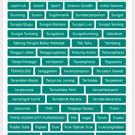
sopirtruk
Sosial
Sport
Stasiun Gundih
stiker bansos
Stunting
Suami
Sugihmanik
Sumberjatipohon
Sungai
Sungai Glugu
Sungai Klampis
Sungai Lusi
Sungai Serang
Sungai Tuntang
Sungailusi
Sungaituntang
tabrakan
Tabung Pengisi Balon Meledak
Tak Tahu
Tambang
Tanggul Jebol
Tanggungharjo
Tanjung Anom
Tanjungharjo
Tanpa Penjaga
tarifparkir
Tawangharjo
Tegowanu
TEKNOLOGI
tenggelam
terancampuso
Tercebur Sawah
Terendam Banjir
Terjun ke Jurang
Terlindas
Terpeleset
terperosok
Tersambar Petir
tersambarpetir
tersengat listrik
Tertabrak Kereta
tertabrakkereta
testurine
THR
Tingkep Tandur
Tirem
TMMD KODIM 0717 PURWODADI
TNI
togel
Toroh
Tradisi
Tradisi Tubo
Triplek
Truk
Truk Tabrak Truk
truktangkibbm