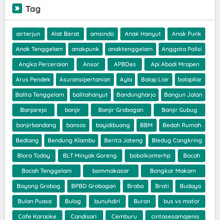
Tag
airterjun
Alat Berat
amsindo
Anak Hanyut
Anak Punk
Anak Tenggelam
anakpunk
anaktenggelam
Anggota Polisi
Angka Perceraian
Ansor
APBDes
Api Abadi Mrapen
Arus Pendek
Asuransipertanian
Ayla
Balap Liar
balapliar
Balita Tenggelam
balitahanyut
Bandungharjo
Bangun Jalan
Banjarejo
banjir
Banjir Grobogan
Banjir Gubug
banjirbandang
bansos
bayidibuang
BBM
Bedah Rumah
Bediang
Bendung Klambu
Berita Jateng
Bledug Cangkring
Blora Today
BLT Minyak Goreng
bobolkonterhp
Bocah
Bocah Tenggelam
bommakasar
Bongkar Makam
Boyong Grobog
BPBD Grobogan
Brabo
Brati
Budaya
Bulan Puasa
Bulog
bunuhdiri
Buron
bus vs motor
Cafe Karaoke
Candisari
Cemburu
cintasesamajenis