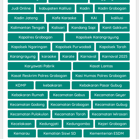
Judi Online
kabupaten Kalilusi
Kadin
Kadin Grobogan
Kadin Jateng
Kafe Karaoke
KAI
kalilusi
Kalimantan Tengah
Kalisari
Kandang Sapi
Kanit Gakkum
Kapolres Grobogan
Kapolsek Karangrayung
Kapolsek Ngaringan
Kapolsek Purwodadi
Kapolsek Toroh
Karangrayung
karaoke
Karate
Karnaval
Karnaval 2025
Karyawati Pabrik
Kasat Lantas
Kasat Reskrim Polres Grobogan
Kasi Humas Polres Grobogan
KDMP
kebakaran
Kebakaran Pasar Gubug
Kebakaran Rumah
Kecamatan Gabus
Kecamatan Geyer
Kecamatan Godong
Kecamatan Grobogan
Kecamatan Gubug
Kecamatan Pulokulon
Kecamatan Toroh
Kecamatan Wirosari
Kecelakaan
Kedungjati
Kedungombo
Kejari Grobogan
Kemarau
Kematian Siswi SD
Kementerian ESDM