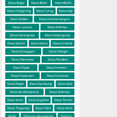
Desa Bago
Desa Belor
Desa Boloh
Desa Cangkring
Desa Curug
Desa Gaji
Desa Godan
Desa Harjowinangun
Desa Juworo
Desa Kalirejo
Desa Karangrejo
Desa Kedungrejo
Desa Kemiri
Desa Ketro
Desa Kramat
Desa Kronggen
Desa Mangin
Desa Menawan
Desa Pendem
Desa Pojok
Desa Pranten
Desa Pulokulon
Desa Putatsari
Desa Rajek
Desa Sambung
Desa Selo
Desa Sendangharjo
Desa Sidorejo
Desa Simo
Desa Sugihan
Desa Temon
Desa Tlogorejo
Desa Toko
Desa Wolo
digilir
Dilarang Beroperasi
Dimoro