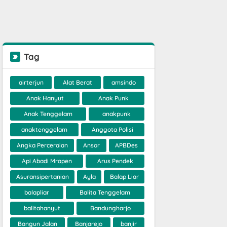
Tag
airterjun
Alat Berat
amsindo
Anak Hanyut
Anak Punk
Anak Tenggelam
anakpunk
anaktenggelam
Anggota Polisi
Angka Perceraian
Ansor
APBDes
Api Abadi Mrapen
Arus Pendek
Asuransipertanian
Ayla
Balap Liar
balapliar
Balita Tenggelam
balitahanyut
Bandungharjo
Bangun Jalan
Banjarejo
banjir