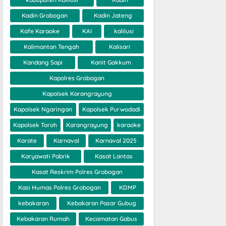
Kadin Grobogan
Kadin Jateng
Kafe Karaoke
KAI
kalilusi
Kalimantan Tengah
Kalisari
Kandang Sapi
Kanit Gakkum
Kapolres Grobogan
Kapolsek Karangrayung
Kapolsek Ngaringan
Kapolsek Purwodadi
Kapolsek Toroh
Karangrayung
karaoke
Karate
Karnaval
Karnaval 2025
Karyawati Pabrik
Kasat Lantas
Kasat Reskrim Polres Grobogan
Kasi Humas Polres Grobogan
KDMP
kebakaran
Kebakaran Pasar Gubug
Kebakaran Rumah
Kecamatan Gabus