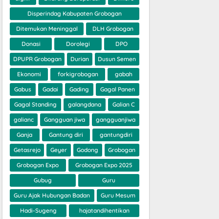
Disperindag Kabupaten Grobogan
Ditemukan Meninggal
DLH Grobogan
Donasi
Dorolegi
DPO
DPUPR Grobogan
Durian
Dusun Semen
Ekonomi
forkigrobogan
gabah
Gabus
Gadai
Gading
Gagal Panen
Gagal Standing
galangdana
Galian C
galianc
Gangguan jiwa
gangguanjiwa
Ganja
Gantung diri
gantungdiri
Getasrejo
Geyer
Godong
Grobogan
Grobogan Expo
Grobogan Expo 2025
Gubug
Guru
Guru Ajak Hubungan Badan
Guru Mesum
Hadi-Sugeng
hajatandihentikan