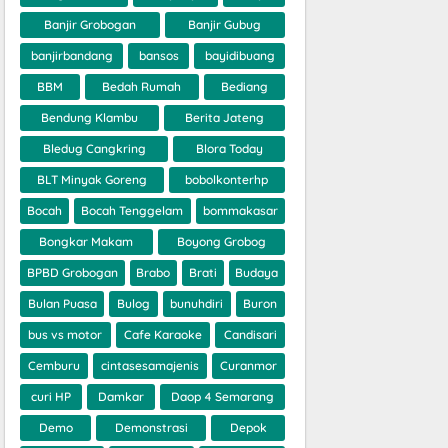
Banjir Grobogan
Banjir Gubug
banjirbandang
bansos
bayidibuang
BBM
Bedah Rumah
Bediang
Bendung Klambu
Berita Jateng
Bledug Cangkring
Blora Today
BLT Minyak Goreng
bobolkonterhp
Bocah
Bocah Tenggelam
bommakasar
Bongkar Makam
Boyong Grobog
BPBD Grobogan
Brabo
Brati
Budaya
Bulan Puasa
Bulog
bunuhdiri
Buron
bus vs motor
Cafe Karaoke
Candisari
Cemburu
cintasesamajenis
Curanmor
curi HP
Damkar
Daop 4 Semarang
Demo
Demonstrasi
Depok