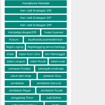
Handphone Meledak
Hari Jadi Grobogan 296
Hari Jadi Grobogan 297
Hari Jadi Grobogan 299
Harijadigrobogan295
hujan hujwnes
Hukum
ibuditanduusaimelahirkan
Ilegal Loging
ilegallogging pencuriankayu
imlek
Inpari Nutri Zinc
Istri Meninggal
Jalan Longsor
Jalan Rusak
Jalanrusak
Jamasan Pusaka
jatengdirumahsaja
Jatuh dari Atap
jebakan tikus
Jembatan
Jembatan Darurat
Jembatan Reyot
Jembatan Rusak
Jengglong Timur
Judi Online
kabupaten Kalilusi
Kadin