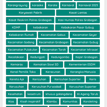
Karangrayung
karaoke
Karate
Karnaval
Karnaval 2025
Karyawati Pabrik
Kasat Lantas
Kasat Reskrim Polres Grobogan
Kasi Humas Polres Grobogan
KDMP
kebakaran
Kebakaran Pasar Gubug
Kebakaran Rumah
Kecamatan Gabus
Kecamatan Geyer
Kecamatan Godong
Kecamatan Grobogan
Kecamatan Gubug
Kecamatan Pulokulon
Kecamatan Toroh
Kecamatan Wirosari
Kecelakaan
Kedungjati
Kedungombo
Kejari Grobogan
Kemarau
Kematian Siswi SD
Kementerian ESDM
Kenal Pemilik Toko
Keracunan
Kerangka Manusia
Kereta Api
Kericuhan
Kericuhan Suporter
Keris
Kerusuhan
Kerusuhan Purwodadi
Kerusuhan Suporter
Kesehatan
kesetrum
khusus galangdana
Ki Ageng Tarub
Kios
Kisah inspiratif
Klambu
Komunitas
Korsleting