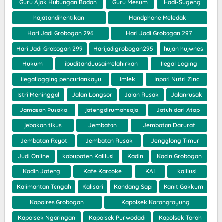
Guru Ajak Hubungan Badan
Guru Mesum
Hadi-Sugeng
hajatandihentikan
Handphone Meledak
Hari Jadi Grobogan 296
Hari Jadi Grobogan 297
Hari Jadi Grobogan 299
Harijadigrobogan295
hujan hujwnes
Hukum
ibuditanduusaimelahirkan
Ilegal Loging
ilegallogging pencuriankayu
imlek
Inpari Nutri Zinc
Istri Meninggal
Jalan Longsor
Jalan Rusak
Jalanrusak
Jamasan Pusaka
jatengdirumahsaja
Jatuh dari Atap
jebakan tikus
Jembatan
Jembatan Darurat
Jembatan Reyot
Jembatan Rusak
Jengglong Timur
Judi Online
kabupaten Kalilusi
Kadin
Kadin Grobogan
Kadin Jateng
Kafe Karaoke
KAI
kalilusi
Kalimantan Tengah
Kalisari
Kandang Sapi
Kanit Gakkum
Kapolres Grobogan
Kapolsek Karangrayung
Kapolsek Ngaringan
Kapolsek Purwodadi
Kapolsek Toroh