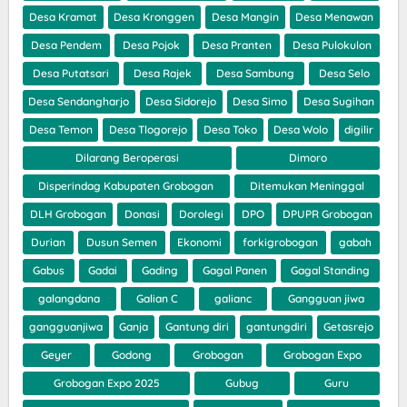
Desa Kramat
Desa Kronggen
Desa Mangin
Desa Menawan
Desa Pendem
Desa Pojok
Desa Pranten
Desa Pulokulon
Desa Putatsari
Desa Rajek
Desa Sambung
Desa Selo
Desa Sendangharjo
Desa Sidorejo
Desa Simo
Desa Sugihan
Desa Temon
Desa Tlogorejo
Desa Toko
Desa Wolo
digilir
Dilarang Beroperasi
Dimoro
Disperindag Kabupaten Grobogan
Ditemukan Meninggal
DLH Grobogan
Donasi
Dorolegi
DPO
DPUPR Grobogan
Durian
Dusun Semen
Ekonomi
forkigrobogan
gabah
Gabus
Gadai
Gading
Gagal Panen
Gagal Standing
galangdana
Galian C
galianc
Gangguan jiwa
gangguanjiwa
Ganja
Gantung diri
gantungdiri
Getasrejo
Geyer
Godong
Grobogan
Grobogan Expo
Grobogan Expo 2025
Gubug
Guru