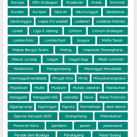
Korupsi
KPU Grobogan
Kradenan
Kreak
Kriminal
Kunden
Kuripan
laka air
laka tunggal
lakalantas
lakatunggal
Lapas Purwodadi
Ledakan
Ledakan Klambu
Ledok
Liga 4 Jateng
Lithium
Lithium Grobogan
Lomba foto
Lomba Pocil
longsor
Mafia Tanah
Makan Bergizi Gratis
Maling
mapolsek Tawangharjo
Masuk Jurang
mayat
mayat bayi
Mbah Juminah
Melahirkan
Mengambang
Meninggal Mendadak
meninggalmendadak
Minyak Kita
Miras
Mlowokarangtalun
Mojolasan
Mudik
Museum
Mutasi Jabatan
Nambuhan
Nanggala
Nanggala 402
narkoba
News
News Pramuka
Ngarap-arap
Ngaringan
Ngroto
Normalisasi
obat aborsi
Operasi Ketupat 2025
Oranghilang
Palembahan
Pameran Keris
pandemi
panen
panenawal
Parade Seni Budaya
Paralayang
Pasar Gubug