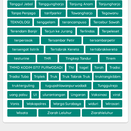
Tanggul Jebol
Tanggungharjo
Tanjung Anom
Tanjungharjo
Tanpa Penjaga
tarifparkir
Tawangharjo
Tegowanu
TEKNOLOGI
tenggelam
terancampuso
Tercebur Sawah
Terendam Banjir
Terjun ke Jurang
Terlindas
Terpeleset
terperosok
Tersambar Petir
tersambarpetir
tersengat listrik
Tertabrak Kereta
tertabrakkereta
testurine
THR
Tingkep Tandur
Tirem
TMMD KODIM 0717 PURWODADI
TNI
togel
Toroh
Tradisi
Tradisi Tubo
Triplek
Truk
Truk Tabrak Truk
truktangkibbm
trukterguling
tugupahlawanpurwodadi
Tunggulrejo
uang palsu
UI
ulurantangan
Ungaran
Vaksinasi
viral
Vonis
Wakapolres
Warga Surabaya
widuri
Wirosari
Wisata
Ziarah Leluhur
Ziarahleluhur