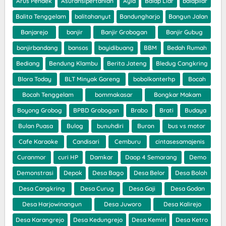
Arus Pendek
Asuransipertanian
Ayla
Balap Liar
balapliar
Balita Tenggelam
balitahanyut
Bandungharjo
Bangun Jalan
Banjarejo
banjir
Banjir Grobogan
Banjir Gubug
banjirbandang
bansos
bayidibuang
BBM
Bedah Rumah
Bediang
Bendung Klambu
Berita Jateng
Bledug Cangkring
Blora Today
BLT Minyak Goreng
bobolkonterhp
Bocah
Bocah Tenggelam
bommakasar
Bongkar Makam
Boyong Grobog
BPBD Grobogan
Brabo
Brati
Budaya
Bulan Puasa
Bulog
bunuhdiri
Buron
bus vs motor
Cafe Karaoke
Candisari
Cemburu
cintasesamajenis
Curanmor
curi HP
Damkar
Daop 4 Semarang
Demo
Demonstrasi
Depok
Desa Bago
Desa Belor
Desa Boloh
Desa Cangkring
Desa Curug
Desa Gaji
Desa Godan
Desa Harjowinangun
Desa Juworo
Desa Kalirejo
Desa Karangrejo
Desa Kedungrejo
Desa Kemiri
Desa Ketro