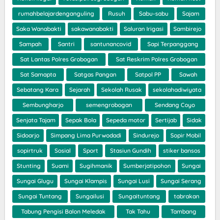
rumahbelajardenganguling
Rusuh
Sabu-sabu
Sajam
Saka Wanabakti
sakawanabakti
Saluran Irigasi
Sambirejo
Sampah
Santri
santunancovid
Sapi Terpanggang
Sat Lantas Polres Grobogan
Sat Reskrim Polres Grobogan
Sat Samapta
Satgas Pangan
Satpol PP
Sawah
Sebatang Kara
Sejarah
Sekolah Rusak
sekolahadiwiyata
Sembungharjo
semengrobogan
Sendang Coyo
Senjata Tajam
Sepak Bola
Sepeda motor
Sertijab
Sidak
Sidoarjo
Simpang Lima Purwodadi
Sindurejo
Sopir Mobil
sopirtruk
Sosial
Sport
Stasiun Gundih
stiker bansos
Stunting
Suami
Sugihmanik
Sumberjatipohon
Sungai
Sungai Glugu
Sungai Klampis
Sungai Lusi
Sungai Serang
Sungai Tuntang
Sungailusi
Sungaituntang
tabrakan
Tabung Pengisi Balon Meledak
Tak Tahu
Tambang