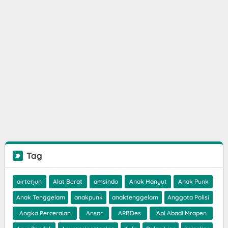
Tag
airterjun
Alat Berat
amsindo
Anak Hanyut
Anak Punk
Anak Tenggelam
anakpunk
anaktenggelam
Anggota Polisi
Angka Perceraian
Ansor
APBDes
Api Abadi Mrapen