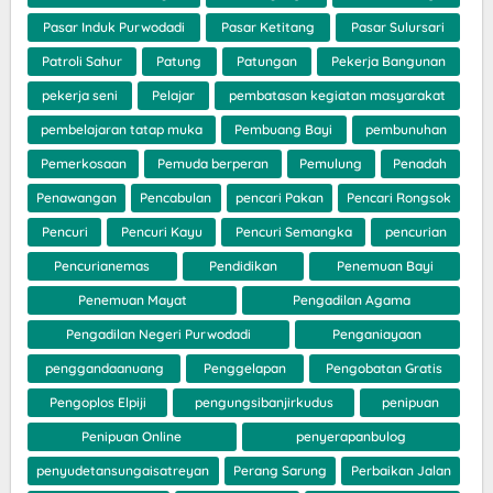
Pasar Induk Purwodadi
Pasar Ketitang
Pasar Sulursari
Patroli Sahur
Patung
Patungan
Pekerja Bangunan
pekerja seni
Pelajar
pembatasan kegiatan masyarakat
pembelajaran tatap muka
Pembuang Bayi
pembunuhan
Pemerkosaan
Pemuda berperan
Pemulung
Penadah
Penawangan
Pencabulan
pencari Pakan
Pencari Rongsok
Pencuri
Pencuri Kayu
Pencuri Semangka
pencurian
Pencurianemas
Pendidikan
Penemuan Bayi
Penemuan Mayat
Pengadilan Agama
Pengadilan Negeri Purwodadi
Penganiayaan
penggandaanuang
Penggelapan
Pengobatan Gratis
Pengoplos Elpiji
pengungsibanjirkudus
penipuan
Penipuan Online
penyerapanbulog
penyudetansungaisatreyan
Perang Sarung
Perbaikan Jalan