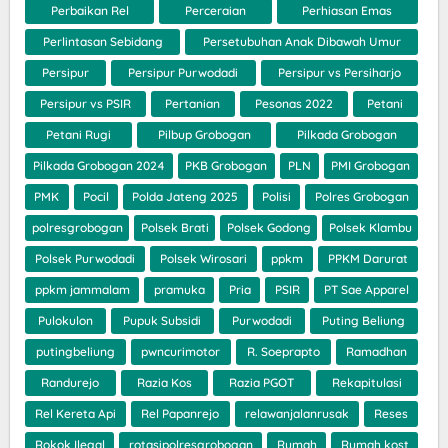
Perbaikan Rel
Perceraian
Perhiasan Emas
Perlintasan Sebidang
Persetubuhan Anak Dibawah Umur
Persipur
Persipur Purwodadi
Persipur vs Persiharjo
Persipur vs PSIR
Pertanian
Pesonas 2022
Petani
Petani Rugi
Pilbup Grobogan
Pilkada Grobogan
Pilkada Grobogan 2024
PKB Grobogan
PLN
PMI Grobogan
PMK
Pocil
Polda Jateng 2025
Polisi
Polres Grobogan
polresgrobogan
Polsek Brati
Polsek Godong
Polsek Klambu
Polsek Purwodadi
Polsek Wirosari
ppkm
PPKM Darurat
ppkm jammalam
pramuka
Pria
PSIR
PT Sae Apparel
Pulokulon
Pupuk Subsidi
Purwodadi
Puting Beliung
putingbeliung
pwncurimotor
R. Soeprapto
Ramadhan
Randurejo
Razia Kos
Razia PGOT
Rekapitulasi
Rel Kereta Api
Rel Papanrejo
relawanjalanrusak
Reses
Rokok Ilegal
rotasipolresgrobogan
Rumah
Rumah kost