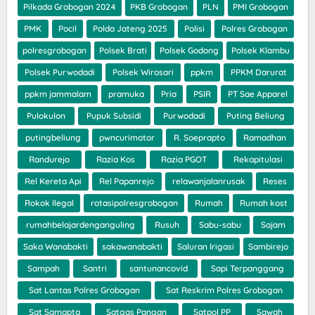
Pilkada Grobogan 2024
PKB Grobogan
PLN
PMI Grobogan
PMK
Pocil
Polda Jateng 2025
Polisi
Polres Grobogan
polresgrobogan
Polsek Brati
Polsek Godong
Polsek Klambu
Polsek Purwodadi
Polsek Wirosari
ppkm
PPKM Darurat
ppkm jammalam
pramuka
Pria
PSIR
PT Sae Apparel
Pulokulon
Pupuk Subsidi
Purwodadi
Puting Beliung
putingbeliung
pwncurimotor
R. Soeprapto
Ramadhan
Randurejo
Razia Kos
Razia PGOT
Rekapitulasi
Rel Kereta Api
Rel Papanrejo
relawanjalanrusak
Reses
Rokok Ilegal
rotasipolresgrobogan
Rumah
Rumah kost
rumahbelajardenganguling
Rusuh
Sabu-sabu
Sajam
Saka Wanabakti
sakawanabakti
Saluran Irigasi
Sambirejo
Sampah
Santri
santunancovid
Sapi Terpanggang
Sat Lantas Polres Grobogan
Sat Reskrim Polres Grobogan
Sat Samapta
Satgas Pangan
Satpol PP
Sawah