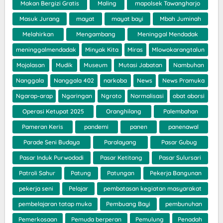
Makan Bergizi Gratis
Maling
mapolsek Tawangharjo
Masuk Jurang
mayat
mayat bayi
Mbah Juminah
Melahirkan
Mengambang
Meninggal Mendadak
meninggalmendadak
Minyak Kita
Miras
Mlowokarangtalun
Mojolasan
Mudik
Museum
Mutasi Jabatan
Nambuhan
Nanggala
Nanggala 402
narkoba
News
News Pramuka
Ngarap-arap
Ngaringan
Ngroto
Normalisasi
obat aborsi
Operasi Ketupat 2025
Oranghilang
Palembahan
Pameran Keris
pandemi
panen
panenawal
Parade Seni Budaya
Paralayang
Pasar Gubug
Pasar Induk Purwodadi
Pasar Ketitang
Pasar Sulursari
Patroli Sahur
Patung
Patungan
Pekerja Bangunan
pekerja seni
Pelajar
pembatasan kegiatan masyarakat
pembelajaran tatap muka
Pembuang Bayi
pembunuhan
Pemerkosaan
Pemuda berperan
Pemulung
Penadah