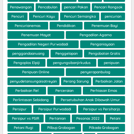
Penawangan
Pencabulan
pencari Pakan
Pencari Rongsok
Pencuri
Pencuri Kayu
Pencuri Semangka
pencurian
Pencurianemas
Pendidikan
Penemuan Bayi
Penemuan Mayat
Pengadilan Agama
Pengadilan Negeri Purwodadi
Penganiayaan
penggandaanuang
Penggelapan
Pengobatan Gratis
Pengoplos Elpiji
pengungsibanjirkudus
penipuan
Penipuan Online
penyerapanbulog
penyudetansungaisatreyan
Perang Sarung
Perbaikan Jalan
Perbaikan Rel
Perceraian
Perhiasan Emas
Perlintasan Sebidang
Persetubuhan Anak Dibawah Umur
Persipur
Persipur Purwodadi
Persipur vs Persiharjo
Persipur vs PSIR
Pertanian
Pesonas 2022
Petani
Petani Rugi
Pilbup Grobogan
Pilkada Grobogan