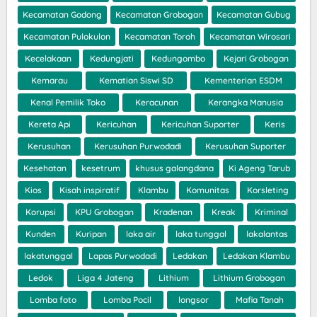
Kecamatan Godong
Kecamatan Grobogan
Kecamatan Gubug
Kecamatan Pulokulon
Kecamatan Toroh
Kecamatan Wirosari
Kecelakaan
Kedungjati
Kedungombo
Kejari Grobogan
Kemarau
Kematian Siswi SD
Kementerian ESDM
Kenal Pemilik Toko
Keracunan
Kerangka Manusia
Kereta Api
Kericuhan
Kericuhan Suporter
Keris
Kerusuhan
Kerusuhan Purwodadi
Kerusuhan Suporter
Kesehatan
kesetrum
khusus galangdana
Ki Ageng Tarub
Kios
Kisah inspiratif
Klambu
Komunitas
Korsleting
Korupsi
KPU Grobogan
Kradenan
Kreak
Kriminal
Kunden
Kuripan
laka air
laka tunggal
lakalantas
lakatunggal
Lapas Purwodadi
Ledakan
Ledakan Klambu
Ledok
Liga 4 Jateng
Lithium
Lithium Grobogan
Lomba foto
Lomba Pocil
longsor
Mafia Tanah