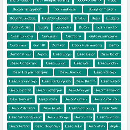
Blora Today
BLT Minyak Goreng
bobolkonterhp
Bocah
Bocah Tenggelam
bommakasar
Bongkar Makam
Boyong Grobog
BPBD Grobogan
Brabo
Brati
Budaya
Bulan Puasa
Bulog
bunuhdiri
Buron
bus vs motor
Cafe Karaoke
Candisari
Cemburu
cintasesamajenis
Curanmor
curi HP
Damkar
Daop 4 Semarang
Demo
Demonstrasi
Depok
Desa Bago
Desa Belor
Desa Boloh
Desa Cangkring
Desa Curug
Desa Gaji
Desa Godan
Desa Harjowinangun
Desa Juworo
Desa Kalirejo
Desa Karangrejo
Desa Kedungrejo
Desa Kemiri
Desa Ketro
Desa Kramat
Desa Kronggen
Desa Mangin
Desa Menawan
Desa Pendem
Desa Pojok
Desa Pranten
Desa Pulokulon
Desa Putatsari
Desa Rajek
Desa Sambung
Desa Selo
Desa Sendangharjo
Desa Sidorejo
Desa Simo
Desa Sugihan
Desa Temon
Desa Tlogorejo
Desa Toko
Desa Wolo
digilir