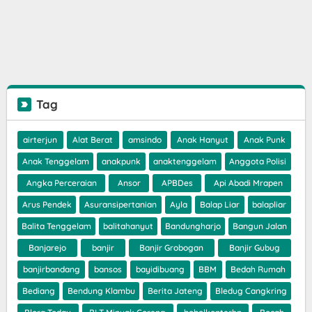
Tag
airterjun
Alat Berat
amsindo
Anak Hanyut
Anak Punk
Anak Tenggelam
anakpunk
anaktenggelam
Anggota Polisi
Angka Perceraian
Ansor
APBDes
Api Abadi Mrapen
Arus Pendek
Asuransipertanian
Ayla
Balap Liar
balapliar
Balita Tenggelam
balitahanyut
Bandungharjo
Bangun Jalan
Banjarejo
banjir
Banjir Grobogan
Banjir Gubug
banjirbandang
bansos
bayidibuang
BBM
Bedah Rumah
Bediang
Bendung Klambu
Berita Jateng
Bledug Cangkring