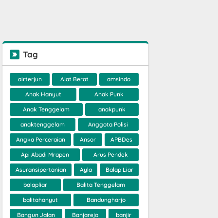
Tag
airterjun
Alat Berat
amsindo
Anak Hanyut
Anak Punk
Anak Tenggelam
anakpunk
anaktenggelam
Anggota Polisi
Angka Perceraian
Ansor
APBDes
Api Abadi Mrapen
Arus Pendek
Asuransipertanian
Ayla
Balap Liar
balapliar
Balita Tenggelam
balitahanyut
Bandungharjo
Bangun Jalan
Banjarejo
banjir