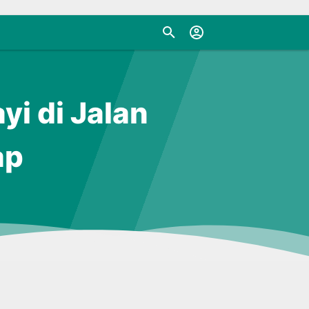
i di Jalan
ap