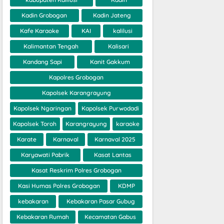
Kadin Grobogan
Kadin Jateng
Kafe Karaoke
KAI
kalilusi
Kalimantan Tengah
Kalisari
Kandang Sapi
Kanit Gakkum
Kapolres Grobogan
Kapolsek Karangrayung
Kapolsek Ngaringan
Kapolsek Purwodadi
Kapolsek Toroh
Karangrayung
karaoke
Karate
Karnaval
Karnaval 2025
Karyawati Pabrik
Kasat Lantas
Kasat Reskrim Polres Grobogan
Kasi Humas Polres Grobogan
KDMP
kebakaran
Kebakaran Pasar Gubug
Kebakaran Rumah
Kecamatan Gabus