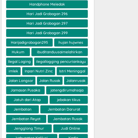
Handphone Meledak
Hari Jadi Grobogan 296
Hari Jadi Grobogan 297
Hari Jadi Grobogan 299
Harijadigrobogan295
hujan hujwnes
Hukum
ibuditanduusaimelahirkan
Ilegal Loging
ilegallogging pencuriankayu
imlek
Inpari Nutri Zinc
Istri Meninggal
Jalan Longsor
Jalan Rusak
Jalanrusak
Jamasan Pusaka
jatengdirumahsaja
Jatuh dari Atap
jebakan tikus
Jembatan
Jembatan Darurat
Jembatan Reyot
Jembatan Rusak
Jengglong Timur
Judi Online
kabupaten Kalilusi
Kadin