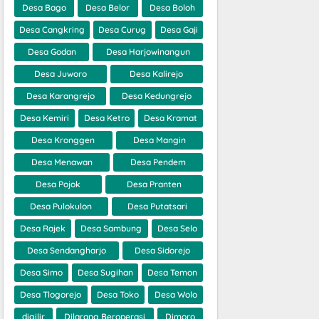
Desa Bago
Desa Belor
Desa Boloh
Desa Cangkring
Desa Curug
Desa Gaji
Desa Godan
Desa Harjowinangun
Desa Juworo
Desa Kalirejo
Desa Karangrejo
Desa Kedungrejo
Desa Kemiri
Desa Ketro
Desa Kramat
Desa Kronggen
Desa Mangin
Desa Menawan
Desa Pendem
Desa Pojok
Desa Pranten
Desa Pulokulon
Desa Putatsari
Desa Rajek
Desa Sambung
Desa Selo
Desa Sendangharjo
Desa Sidorejo
Desa Simo
Desa Sugihan
Desa Temon
Desa Tlogorejo
Desa Toko
Desa Wolo
digilir
Dilarang Beroperasi
Dimoro