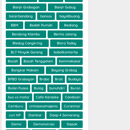
Banjir Grobogan
Banjir Gubug
banjirbandang
bansos
bayidibuang
BBM
Bedah Rumah
Bediang
Bendung Klambu
Berita Jateng
Bledug Cangkring
Blora Today
BLT Minyak Goreng
bobolkonterhp
Bocah
Bocah Tenggelam
bommakasar
Bongkar Makam
Boyong Grobog
BPBD Grobogan
Brabo
Brati
Budaya
Bulan Puasa
Bulog
bunuhdiri
Buron
bus vs motor
Cafe Karaoke
Candisari
Cemburu
cintasesamajenis
Curanmor
curi HP
Damkar
Daop 4 Semarang
Demo
Demonstrasi
Depok