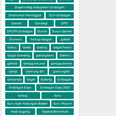
Disperindag Kabupaten Grobogan
Ditemukan Meninggal
DLH Grobogan
Donasi
Dorolegi
DPO
DPUPR Grobogan
Durian
Dusun Semen
Ekonomi
forkigrobogan
gabah
Gabus
Gadai
Gading
Gagal Panen
Gagal Standing
galangdana
Galian C
galianc
Gangguan jiwa
gangguanjiwa
Ganja
Gantung diri
gantungdiri
Getasrejo
Geyer
Godong
Grobogan
Grobogan Expo
Grobogan Expo 2025
Gubug
Guru
Guru Ajak Hubungan Badan
Guru Mesum
Hadi-Sugeng
hajatandihentikan