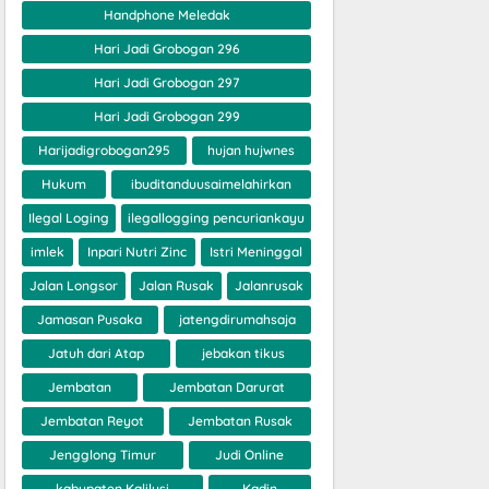
Handphone Meledak
Hari Jadi Grobogan 296
Hari Jadi Grobogan 297
Hari Jadi Grobogan 299
Harijadigrobogan295
hujan hujwnes
Hukum
ibuditanduusaimelahirkan
Ilegal Loging
ilegallogging pencuriankayu
imlek
Inpari Nutri Zinc
Istri Meninggal
Jalan Longsor
Jalan Rusak
Jalanrusak
Jamasan Pusaka
jatengdirumahsaja
Jatuh dari Atap
jebakan tikus
Jembatan
Jembatan Darurat
Jembatan Reyot
Jembatan Rusak
Jengglong Timur
Judi Online
kabupaten Kalilusi
Kadin