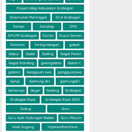
Disperindag Kabupaten Grobogan
Ditemukan Meninggal
DLH Grobogan
Donasi
Dorolegi
DPO
DPUPR Grobogan
Durian
Dusun Semen
Ekonomi
forkigrobogan
gabah
Gabus
Gadai
Gading
Gagal Panen
Gagal Standing
galangdana
Galian C
galianc
Gangguan jiwa
gangguanjiwa
Ganja
Gantung diri
gantungdiri
Getasrejo
Geyer
Godong
Grobogan
Grobogan Expo
Grobogan Expo 2025
Gubug
Guru
Guru Ajak Hubungan Badan
Guru Mesum
Hadi-Sugeng
hajatandihentikan