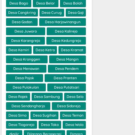
Desa Bago
Desa Belor
Desa Boloh
Desa Cangkring
Desa Curug
Desa Gaji
Desa Godan
Desa Harjowinangun
Desa Juworo
Desa Kalirejo
Desa Karangrejo
Desa Kedungrejo
Desa Kemiri
Desa Ketro
Desa Kramat
Desa Kronggen
Desa Mangin
Desa Menawan
Desa Pendem
Desa Pojok
Desa Pranten
Desa Pulokulon
Desa Putatsari
Desa Rajek
Desa Sambung
Desa Selo
Desa Sendangharjo
Desa Sidorejo
Desa Simo
Desa Sugihan
Desa Temon
Desa Tlogorejo
Desa Toko
Desa Wolo
digilir
Dilarang Beroperasi
Dimoro