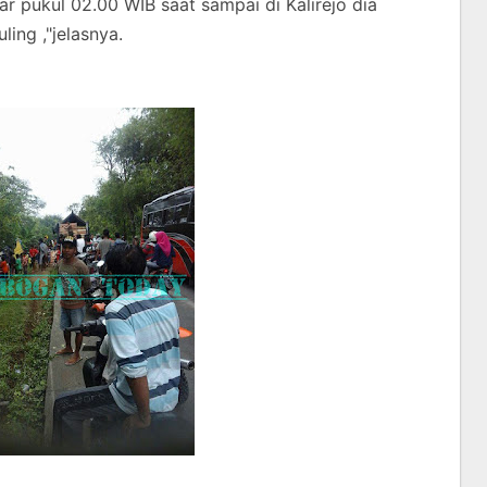
 pukul 02.00 WIB saat sampai di Kalirejo dia
ling ,"jelasnya.