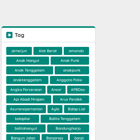
Tag
airterjun
Alat Berat
amsindo
Anak Hanyut
Anak Punk
Anak Tenggelam
anakpunk
anaktenggelam
Anggota Polisi
Angka Perceraian
Ansor
APBDes
Api Abadi Mrapen
Arus Pendek
Asuransipertanian
Ayla
Balap Liar
balapliar
Balita Tenggelam
balitahanyut
Bandungharjo
Bangun Jalan
Banjarejo
banjir