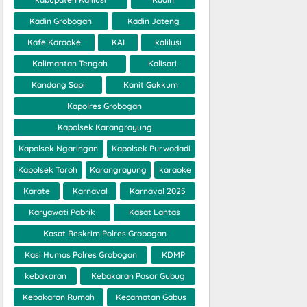
Kadin Grobogan
Kadin Jateng
Kafe Karaoke
KAI
kalilusi
Kalimantan Tengah
Kalisari
Kandang Sapi
Kanit Gakkum
Kapolres Grobogan
Kapolsek Karangrayung
Kapolsek Ngaringan
Kapolsek Purwodadi
Kapolsek Toroh
Karangrayung
karaoke
Karate
Karnaval
Karnaval 2025
Karyawati Pabrik
Kasat Lantas
Kasat Reskrim Polres Grobogan
Kasi Humas Polres Grobogan
KDMP
kebakaran
Kebakaran Pasar Gubug
Kebakaran Rumah
Kecamatan Gabus