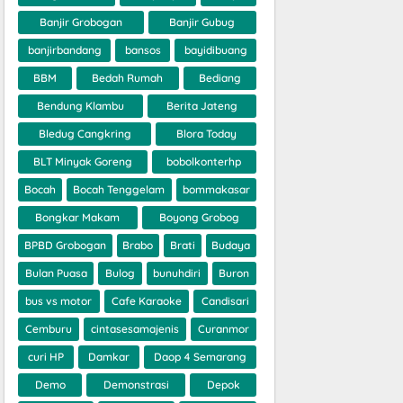
Banjir Grobogan
Banjir Gubug
banjirbandang
bansos
bayidibuang
BBM
Bedah Rumah
Bediang
Bendung Klambu
Berita Jateng
Bledug Cangkring
Blora Today
BLT Minyak Goreng
bobolkonterhp
Bocah
Bocah Tenggelam
bommakasar
Bongkar Makam
Boyong Grobog
BPBD Grobogan
Brabo
Brati
Budaya
Bulan Puasa
Bulog
bunuhdiri
Buron
bus vs motor
Cafe Karaoke
Candisari
Cemburu
cintasesamajenis
Curanmor
curi HP
Damkar
Daop 4 Semarang
Demo
Demonstrasi
Depok