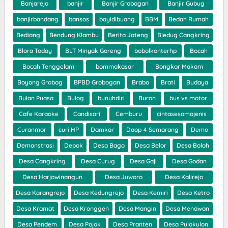
Banjarejo
banjir
Banjir Grobogan
Banjir Gubug
banjirbandang
bansos
bayidibuang
BBM
Bedah Rumah
Bediang
Bendung Klambu
Berita Jateng
Bledug Cangkring
Blora Today
BLT Minyak Goreng
bobolkonterhp
Bocah
Bocah Tenggelam
bommakasar
Bongkar Makam
Boyong Grobog
BPBD Grobogan
Brabo
Brati
Budaya
Bulan Puasa
Bulog
bunuhdiri
Buron
bus vs motor
Cafe Karaoke
Candisari
Cemburu
cintasesamajenis
Curanmor
curi HP
Damkar
Daop 4 Semarang
Demo
Demonstrasi
Depok
Desa Bago
Desa Belor
Desa Boloh
Desa Cangkring
Desa Curug
Desa Gaji
Desa Godan
Desa Harjowinangun
Desa Juworo
Desa Kalirejo
Desa Karangrejo
Desa Kedungrejo
Desa Kemiri
Desa Ketro
Desa Kramat
Desa Kronggen
Desa Mangin
Desa Menawan
Desa Pendem
Desa Pojok
Desa Pranten
Desa Pulokulon