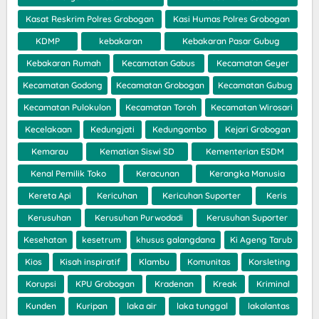
Kasat Reskrim Polres Grobogan
Kasi Humas Polres Grobogan
KDMP
kebakaran
Kebakaran Pasar Gubug
Kebakaran Rumah
Kecamatan Gabus
Kecamatan Geyer
Kecamatan Godong
Kecamatan Grobogan
Kecamatan Gubug
Kecamatan Pulokulon
Kecamatan Toroh
Kecamatan Wirosari
Kecelakaan
Kedungjati
Kedungombo
Kejari Grobogan
Kemarau
Kematian Siswi SD
Kementerian ESDM
Kenal Pemilik Toko
Keracunan
Kerangka Manusia
Kereta Api
Kericuhan
Kericuhan Suporter
Keris
Kerusuhan
Kerusuhan Purwodadi
Kerusuhan Suporter
Kesehatan
kesetrum
khusus galangdana
Ki Ageng Tarub
Kios
Kisah inspiratif
Klambu
Komunitas
Korsleting
Korupsi
KPU Grobogan
Kradenan
Kreak
Kriminal
Kunden
Kuripan
laka air
laka tunggal
lakalantas