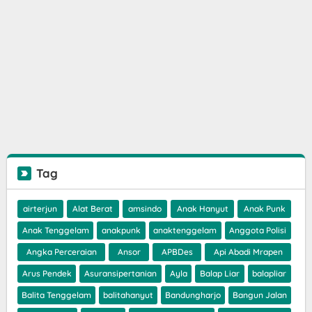
Tag
airterjun
Alat Berat
amsindo
Anak Hanyut
Anak Punk
Anak Tenggelam
anakpunk
anaktenggelam
Anggota Polisi
Angka Perceraian
Ansor
APBDes
Api Abadi Mrapen
Arus Pendek
Asuransipertanian
Ayla
Balap Liar
balapliar
Balita Tenggelam
balitahanyut
Bandungharjo
Bangun Jalan