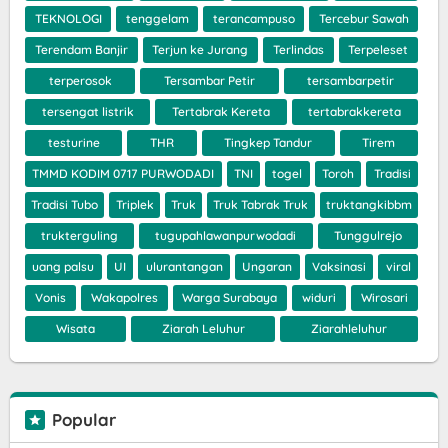
TEKNOLOGI
tenggelam
terancampuso
Tercebur Sawah
Terendam Banjir
Terjun ke Jurang
Terlindas
Terpeleset
terperosok
Tersambar Petir
tersambarpetir
tersengat listrik
Tertabrak Kereta
tertabrakkereta
testurine
THR
Tingkep Tandur
Tirem
TMMD KODIM 0717 PURWODADI
TNI
togel
Toroh
Tradisi
Tradisi Tubo
Triplek
Truk
Truk Tabrak Truk
truktangkibbm
trukterguling
tugupahlawanpurwodadi
Tunggulrejo
uang palsu
UI
ulurantangan
Ungaran
Vaksinasi
viral
Vonis
Wakapolres
Warga Surabaya
widuri
Wirosari
Wisata
Ziarah Leluhur
Ziarahleluhur
Popular