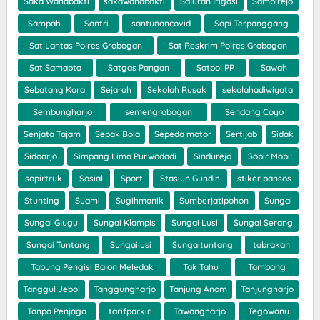
Saka Wanabakti
sakawanabakti
Saluran Irigasi
Sambirejo
Sampah
Santri
santunancovid
Sapi Terpanggang
Sat Lantas Polres Grobogan
Sat Reskrim Polres Grobogan
Sat Samapta
Satgas Pangan
Satpol PP
Sawah
Sebatang Kara
Sejarah
Sekolah Rusak
sekolahadiwiyata
Sembungharjo
semengrobogan
Sendang Coyo
Senjata Tajam
Sepak Bola
Sepeda motor
Sertijab
Sidak
Sidoarjo
Simpang Lima Purwodadi
Sindurejo
Sopir Mobil
sopirtruk
Sosial
Sport
Stasiun Gundih
stiker bansos
Stunting
Suami
Sugihmanik
Sumberjatipohon
Sungai
Sungai Glugu
Sungai Klampis
Sungai Lusi
Sungai Serang
Sungai Tuntang
Sungailusi
Sungaituntang
tabrakan
Tabung Pengisi Balon Meledak
Tak Tahu
Tambang
Tanggul Jebol
Tanggungharjo
Tanjung Anom
Tanjungharjo
Tanpa Penjaga
tarifparkir
Tawangharjo
Tegowanu