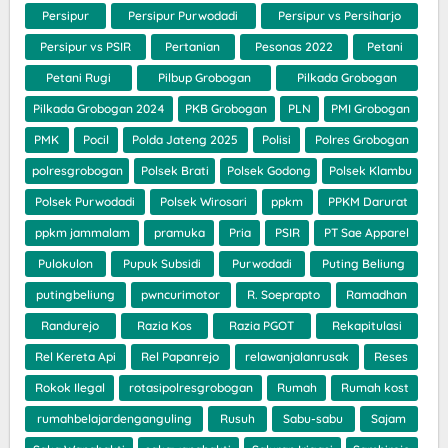
Persipur
Persipur Purwodadi
Persipur vs Persiharjo
Persipur vs PSIR
Pertanian
Pesonas 2022
Petani
Petani Rugi
Pilbup Grobogan
Pilkada Grobogan
Pilkada Grobogan 2024
PKB Grobogan
PLN
PMI Grobogan
PMK
Pocil
Polda Jateng 2025
Polisi
Polres Grobogan
polresgrobogan
Polsek Brati
Polsek Godong
Polsek Klambu
Polsek Purwodadi
Polsek Wirosari
ppkm
PPKM Darurat
ppkm jammalam
pramuka
Pria
PSIR
PT Sae Apparel
Pulokulon
Pupuk Subsidi
Purwodadi
Puting Beliung
putingbeliung
pwncurimotor
R. Soeprapto
Ramadhan
Randurejo
Razia Kos
Razia PGOT
Rekapitulasi
Rel Kereta Api
Rel Papanrejo
relawanjalanrusak
Reses
Rokok Ilegal
rotasipolresgrobogan
Rumah
Rumah kost
rumahbelajardenganguling
Rusuh
Sabu-sabu
Sajam