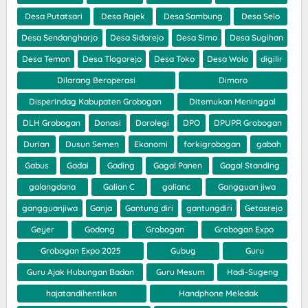
Desa Putatsari
Desa Rajek
Desa Sambung
Desa Selo
Desa Sendangharjo
Desa Sidorejo
Desa Simo
Desa Sugihan
Desa Temon
Desa Tlogorejo
Desa Toko
Desa Wolo
digilir
Dilarang Beroperasi
Dimoro
Disperindag Kabupaten Grobogan
Ditemukan Meninggal
DLH Grobogan
Donasi
Dorolegi
DPO
DPUPR Grobogan
Durian
Dusun Semen
Ekonomi
forkigrobogan
gabah
Gabus
Gadai
Gading
Gagal Panen
Gagal Standing
galangdana
Galian C
galianc
Gangguan jiwa
gangguanjiwa
Ganja
Gantung diri
gantungdiri
Getasrejo
Geyer
Godong
Grobogan
Grobogan Expo
Grobogan Expo 2025
Gubug
Guru
Guru Ajak Hubungan Badan
Guru Mesum
Hadi-Sugeng
hajatandihentikan
Handphone Meledak