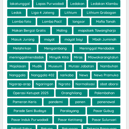
lakatunggal
Lapas Purwodadi
Ledakan
Ledakan Klambu
Ledok
Liga 4 Jateng
Lithium
Lithium Grobogan
Lomba foto
Lomba Pocil
longsor
Mafia Tanah
Makan Bergizi Gratis
Maling
mapolsek Tawangharjo
Masuk Jurang
mayat
mayat bayi
Mbah Juminah
Melahirkan
Mengambang
Meninggal Mendadak
meninggalmendadak
Minyak Kita
Miras
Mlowokarangtalun
Mojolasan
Mudik
Museum
Mutasi Jabatan
Nambuhan
Nanggala
Nanggala 402
narkoba
News
News Pramuka
Ngarap-arap
Ngaringan
Ngroto
Normalisasi
obat aborsi
Operasi Ketupat 2025
Oranghilang
Palembahan
Pameran Keris
pandemi
panen
panenawal
Parade Seni Budaya
Paralayang
Pasar Gubug
Pasar Induk Purwodadi
Pasar Ketitang
Pasar Sulursari
Patroli Sahur
Patung
Patungan
Pekerja Bangunan