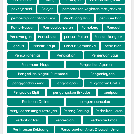
pekerja seni
Pelajar
pembatasan kegiatan masyarakat
pembelajaran tatap muka
Pembuang Bayi
pembunuhan
Pemerkosaan
Pemuda berperan
Pemulung
Penadah
Penawangan
Pencabulan
pencari Pakan
Pencari Rongsok
Pencuri
Pencuri Kayu
Pencuri Semangka
pencurian
Pencurianemas
Pendidikan
Penemuan Bayi
Penemuan Mayat
Pengadilan Agama
Pengadilan Negeri Purwodadi
Penganiayaan
penggandaanuang
Penggelapan
Pengobatan Gratis
Pengoplos Elpiji
pengungsibanjirkudus
penipuan
Penipuan Online
penyerapanbulog
penyudetansungaisatreyan
Perang Sarung
Perbaikan Jalan
Perbaikan Rel
Perceraian
Perhiasan Emas
Perlintasan Sebidang
Persetubuhan Anak Dibawah Umur