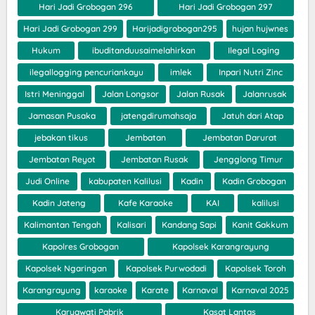
Hari Jadi Grobogan 296
Hari Jadi Grobogan 297
Hari Jadi Grobogan 299
Harijadigrobogan295
hujan hujwnes
Hukum
ibuditanduusaimelahirkan
Ilegal Loging
ilegallogging pencuriankayu
imlek
Inpari Nutri Zinc
Istri Meninggal
Jalan Longsor
Jalan Rusak
Jalanrusak
Jamasan Pusaka
jatengdirumahsaja
Jatuh dari Atap
jebakan tikus
Jembatan
Jembatan Darurat
Jembatan Reyot
Jembatan Rusak
Jengglong Timur
Judi Online
kabupaten Kalilusi
Kadin
Kadin Grobogan
Kadin Jateng
Kafe Karaoke
KAI
kalilusi
Kalimantan Tengah
Kalisari
Kandang Sapi
Kanit Gakkum
Kapolres Grobogan
Kapolsek Karangrayung
Kapolsek Ngaringan
Kapolsek Purwodadi
Kapolsek Toroh
Karangrayung
karaoke
Karate
Karnaval
Karnaval 2025
Karyawati Pabrik
Kasat Lantas