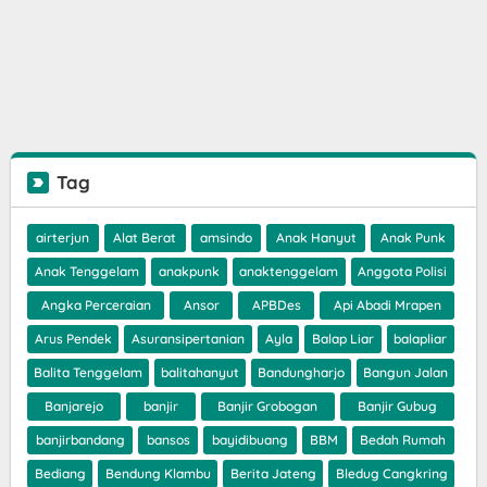
Tag
airterjun
Alat Berat
amsindo
Anak Hanyut
Anak Punk
Anak Tenggelam
anakpunk
anaktenggelam
Anggota Polisi
Angka Perceraian
Ansor
APBDes
Api Abadi Mrapen
Arus Pendek
Asuransipertanian
Ayla
Balap Liar
balapliar
Balita Tenggelam
balitahanyut
Bandungharjo
Bangun Jalan
Banjarejo
banjir
Banjir Grobogan
Banjir Gubug
banjirbandang
bansos
bayidibuang
BBM
Bedah Rumah
Bediang
Bendung Klambu
Berita Jateng
Bledug Cangkring