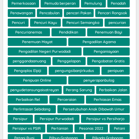
Pemerkosaan
Pemuda berperan
Pemulung
Penadah
Penawangan
Pencabulan
pencari Pakan
Pencari Rongsok
Pencuri
Pencuri Kayu
Pencuri Semangka
pencurian
Pencurianemas
Pendidikan
Penemuan Bayi
Penemuan Mayat
Pengadilan Agama
Pengadilan Negeri Purwodadi
Penganiayaan
penggandaanuang
Penggelapan
Pengobatan Gratis
Pengoplos Elpiji
pengungsibanjirkudus
penipuan
Penipuan Online
penyerapanbulog
penyudetansungaisatreyan
Perang Sarung
Perbaikan Jalan
Perbaikan Rel
Perceraian
Perhiasan Emas
Perlintasan Sebidang
Persetubuhan Anak Dibawah Umur
Persipur
Persipur Purwodadi
Persipur vs Persiharjo
Persipur vs PSIR
Pertanian
Pesonas 2022
Petani
Petani Rugi
Pilbup Grobogan
Pilkada Grobogan