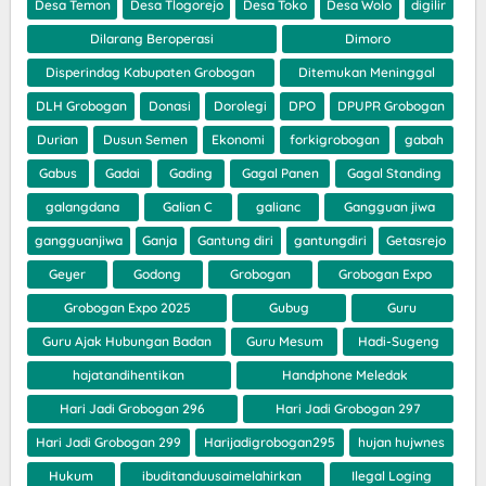
Desa Temon
Desa Tlogorejo
Desa Toko
Desa Wolo
digilir
Dilarang Beroperasi
Dimoro
Disperindag Kabupaten Grobogan
Ditemukan Meninggal
DLH Grobogan
Donasi
Dorolegi
DPO
DPUPR Grobogan
Durian
Dusun Semen
Ekonomi
forkigrobogan
gabah
Gabus
Gadai
Gading
Gagal Panen
Gagal Standing
galangdana
Galian C
galianc
Gangguan jiwa
gangguanjiwa
Ganja
Gantung diri
gantungdiri
Getasrejo
Geyer
Godong
Grobogan
Grobogan Expo
Grobogan Expo 2025
Gubug
Guru
Guru Ajak Hubungan Badan
Guru Mesum
Hadi-Sugeng
hajatandihentikan
Handphone Meledak
Hari Jadi Grobogan 296
Hari Jadi Grobogan 297
Hari Jadi Grobogan 299
Harijadigrobogan295
hujan hujwnes
Hukum
ibuditanduusaimelahirkan
Ilegal Loging