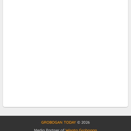
GROBOGAN TODAY
©
2026
Media Partner of
Wisata Grobogan