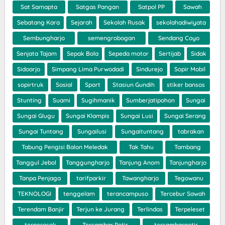
Sat Samapta
Satgas Pangan
Satpol PP
Sawah
Sebatang Kara
Sejarah
Sekolah Rusak
sekolahadiwiyata
Sembungharjo
semengrobogan
Sendang Coyo
Senjata Tajam
Sepak Bola
Sepeda motor
Sertijab
Sidak
Sidoarjo
Simpang Lima Purwodadi
Sindurejo
Sopir Mobil
sopirtruk
Sosial
Sport
Stasiun Gundih
stiker bansos
Stunting
Suami
Sugihmanik
Sumberjatipohon
Sungai
Sungai Glugu
Sungai Klampis
Sungai Lusi
Sungai Serang
Sungai Tuntang
Sungailusi
Sungaituntang
tabrakan
Tabung Pengisi Balon Meledak
Tak Tahu
Tambang
Tanggul Jebol
Tanggungharjo
Tanjung Anom
Tanjungharjo
Tanpa Penjaga
tarifparkir
Tawangharjo
Tegowanu
TEKNOLOGI
tenggelam
terancampuso
Tercebur Sawah
Terendam Banjir
Terjun ke Jurang
Terlindas
Terpeleset
terperosok
Tersambar Petir
tersambarpetir