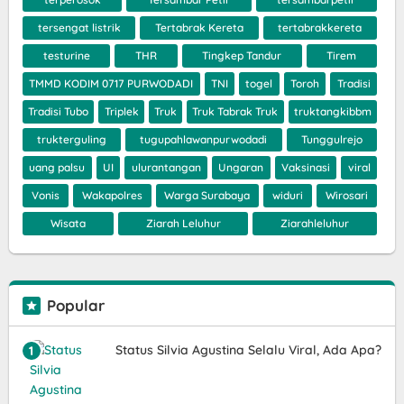
tersengat listrik
Tertabrak Kereta
tertabrakkereta
testurine
THR
Tingkep Tandur
Tirem
TMMD KODIM 0717 PURWODADI
TNI
togel
Toroh
Tradisi
Tradisi Tubo
Triplek
Truk
Truk Tabrak Truk
truktangkibbm
trukterguling
tugupahlawanpurwodadi
Tunggulrejo
uang palsu
UI
ulurantangan
Ungaran
Vaksinasi
viral
Vonis
Wakapolres
Warga Surabaya
widuri
Wirosari
Wisata
Ziarah Leluhur
Ziarahleluhur
Popular
Status Silvia Agustina Selalu Viral, Ada Apa?