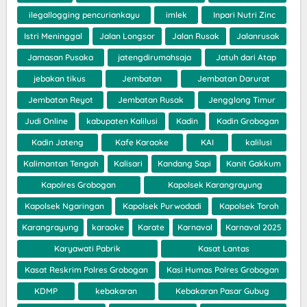
ilegallogging pencuriankayu
imlek
Inpari Nutri Zinc
Istri Meninggal
Jalan Longsor
Jalan Rusak
Jalanrusak
Jamasan Pusaka
jatengdirumahsaja
Jatuh dari Atap
jebakan tikus
Jembatan
Jembatan Darurat
Jembatan Reyot
Jembatan Rusak
Jengglong Timur
Judi Online
kabupaten Kalilusi
Kadin
Kadin Grobogan
Kadin Jateng
Kafe Karaoke
KAI
kalilusi
Kalimantan Tengah
Kalisari
Kandang Sapi
Kanit Gakkum
Kapolres Grobogan
Kapolsek Karangrayung
Kapolsek Ngaringan
Kapolsek Purwodadi
Kapolsek Toroh
Karangrayung
karaoke
Karate
Karnaval
Karnaval 2025
Karyawati Pabrik
Kasat Lantas
Kasat Reskrim Polres Grobogan
Kasi Humas Polres Grobogan
KDMP
kebakaran
Kebakaran Pasar Gubug