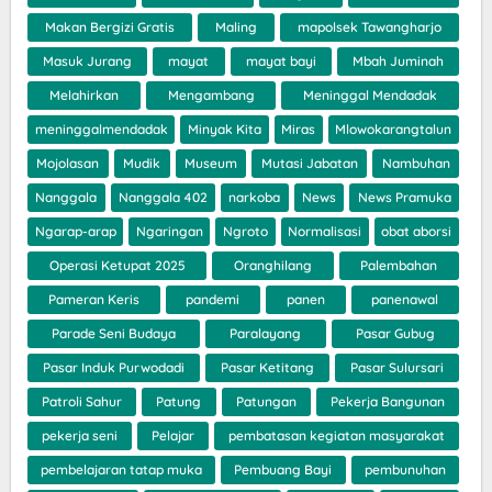
Makan Bergizi Gratis
Maling
mapolsek Tawangharjo
Masuk Jurang
mayat
mayat bayi
Mbah Juminah
Melahirkan
Mengambang
Meninggal Mendadak
meninggalmendadak
Minyak Kita
Miras
Mlowokarangtalun
Mojolasan
Mudik
Museum
Mutasi Jabatan
Nambuhan
Nanggala
Nanggala 402
narkoba
News
News Pramuka
Ngarap-arap
Ngaringan
Ngroto
Normalisasi
obat aborsi
Operasi Ketupat 2025
Oranghilang
Palembahan
Pameran Keris
pandemi
panen
panenawal
Parade Seni Budaya
Paralayang
Pasar Gubug
Pasar Induk Purwodadi
Pasar Ketitang
Pasar Sulursari
Patroli Sahur
Patung
Patungan
Pekerja Bangunan
pekerja seni
Pelajar
pembatasan kegiatan masyarakat
pembelajaran tatap muka
Pembuang Bayi
pembunuhan