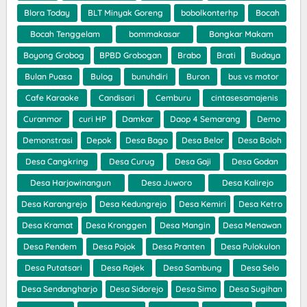
Blora Today
BLT Minyak Goreng
bobolkonterhp
Bocah
Bocah Tenggelam
bommakasar
Bongkar Makam
Boyong Grobog
BPBD Grobogan
Brabo
Brati
Budaya
Bulan Puasa
Bulog
bunuhdiri
Buron
bus vs motor
Cafe Karaoke
Candisari
Cemburu
cintasesamajenis
Curanmor
curi HP
Damkar
Daop 4 Semarang
Demo
Demonstrasi
Depok
Desa Bago
Desa Belor
Desa Boloh
Desa Cangkring
Desa Curug
Desa Gaji
Desa Godan
Desa Harjowinangun
Desa Juworo
Desa Kalirejo
Desa Karangrejo
Desa Kedungrejo
Desa Kemiri
Desa Ketro
Desa Kramat
Desa Kronggen
Desa Mangin
Desa Menawan
Desa Pendem
Desa Pojok
Desa Pranten
Desa Pulokulon
Desa Putatsari
Desa Rajek
Desa Sambung
Desa Selo
Desa Sendangharjo
Desa Sidorejo
Desa Simo
Desa Sugihan