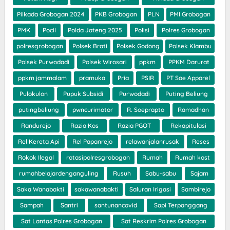
Pilkada Grobogan 2024
PKB Grobogan
PLN
PMI Grobogan
PMK
Pocil
Polda Jateng 2025
Polisi
Polres Grobogan
polresgrobogan
Polsek Brati
Polsek Godong
Polsek Klambu
Polsek Purwodadi
Polsek Wirosari
ppkm
PPKM Darurat
ppkm jammalam
pramuka
Pria
PSIR
PT Sae Apparel
Pulokulon
Pupuk Subsidi
Purwodadi
Puting Beliung
putingbeliung
pwncurimotor
R. Soeprapto
Ramadhan
Randurejo
Razia Kos
Razia PGOT
Rekapitulasi
Rel Kereta Api
Rel Papanrejo
relawanjalanrusak
Reses
Rokok Ilegal
rotasipolresgrobogan
Rumah
Rumah kost
rumahbelajardenganguling
Rusuh
Sabu-sabu
Sajam
Saka Wanabakti
sakawanabakti
Saluran Irigasi
Sambirejo
Sampah
Santri
santunancovid
Sapi Terpanggang
Sat Lantas Polres Grobogan
Sat Reskrim Polres Grobogan