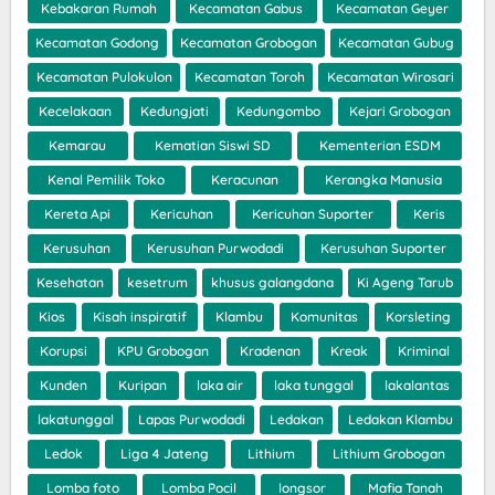
Kebakaran Rumah
Kecamatan Gabus
Kecamatan Geyer
Kecamatan Godong
Kecamatan Grobogan
Kecamatan Gubug
Kecamatan Pulokulon
Kecamatan Toroh
Kecamatan Wirosari
Kecelakaan
Kedungjati
Kedungombo
Kejari Grobogan
Kemarau
Kematian Siswi SD
Kementerian ESDM
Kenal Pemilik Toko
Keracunan
Kerangka Manusia
Kereta Api
Kericuhan
Kericuhan Suporter
Keris
Kerusuhan
Kerusuhan Purwodadi
Kerusuhan Suporter
Kesehatan
kesetrum
khusus galangdana
Ki Ageng Tarub
Kios
Kisah inspiratif
Klambu
Komunitas
Korsleting
Korupsi
KPU Grobogan
Kradenan
Kreak
Kriminal
Kunden
Kuripan
laka air
laka tunggal
lakalantas
lakatunggal
Lapas Purwodadi
Ledakan
Ledakan Klambu
Ledok
Liga 4 Jateng
Lithium
Lithium Grobogan
Lomba foto
Lomba Pocil
longsor
Mafia Tanah