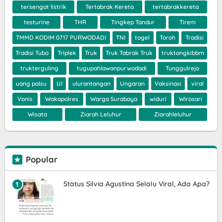
tersengat listrik
Tertabrak Kereta
tertabrakkereta
testurine
THR
Tingkep Tandur
Tirem
TMMD KODIM 0717 PURWODADI
TNI
togel
Toroh
Tradisi
Tradisi Tubo
Triplek
Truk
Truk Tabrak Truk
truktangkibbm
trukterguling
tugupahlawanpurwodadi
Tunggulrejo
uang palsu
UI
ulurantangan
Ungaran
Vaksinasi
viral
Vonis
Wakapolres
Warga Surabaya
widuri
Wirosari
Wisata
Ziarah Leluhur
Ziarahleluhur
Popular
Status Silvia Agustina Selalu Viral, Ada Apa?