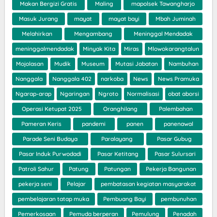
Makan Bergizi Gratis
Maling
mapolsek Tawangharjo
Masuk Jurang
mayat
mayat bayi
Mbah Juminah
Melahirkan
Mengambang
Meninggal Mendadak
meninggalmendadak
Minyak Kita
Miras
Mlowokarangtalun
Mojolasan
Mudik
Museum
Mutasi Jabatan
Nambuhan
Nanggala
Nanggala 402
narkoba
News
News Pramuka
Ngarap-arap
Ngaringan
Ngroto
Normalisasi
obat aborsi
Operasi Ketupat 2025
Oranghilang
Palembahan
Pameran Keris
pandemi
panen
panenawal
Parade Seni Budaya
Paralayang
Pasar Gubug
Pasar Induk Purwodadi
Pasar Ketitang
Pasar Sulursari
Patroli Sahur
Patung
Patungan
Pekerja Bangunan
pekerja seni
Pelajar
pembatasan kegiatan masyarakat
pembelajaran tatap muka
Pembuang Bayi
pembunuhan
Pemerkosaan
Pemuda berperan
Pemulung
Penadah