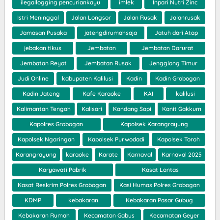
ilegallogging pencuriankayu
imlek
Inpari Nutri Zinc
Istri Meninggal
Jalan Longsor
Jalan Rusak
Jalanrusak
Jamasan Pusaka
jatengdirumahsaja
Jatuh dari Atap
jebakan tikus
Jembatan
Jembatan Darurat
Jembatan Reyot
Jembatan Rusak
Jengglong Timur
Judi Online
kabupaten Kalilusi
Kadin
Kadin Grobogan
Kadin Jateng
Kafe Karaoke
KAI
kalilusi
Kalimantan Tengah
Kalisari
Kandang Sapi
Kanit Gakkum
Kapolres Grobogan
Kapolsek Karangrayung
Kapolsek Ngaringan
Kapolsek Purwodadi
Kapolsek Toroh
Karangrayung
karaoke
Karate
Karnaval
Karnaval 2025
Karyawati Pabrik
Kasat Lantas
Kasat Reskrim Polres Grobogan
Kasi Humas Polres Grobogan
KDMP
kebakaran
Kebakaran Pasar Gubug
Kebakaran Rumah
Kecamatan Gabus
Kecamatan Geyer