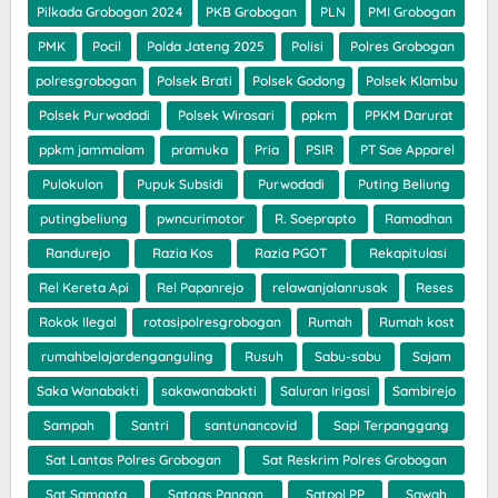
Pilkada Grobogan 2024
PKB Grobogan
PLN
PMI Grobogan
PMK
Pocil
Polda Jateng 2025
Polisi
Polres Grobogan
polresgrobogan
Polsek Brati
Polsek Godong
Polsek Klambu
Polsek Purwodadi
Polsek Wirosari
ppkm
PPKM Darurat
ppkm jammalam
pramuka
Pria
PSIR
PT Sae Apparel
Pulokulon
Pupuk Subsidi
Purwodadi
Puting Beliung
putingbeliung
pwncurimotor
R. Soeprapto
Ramadhan
Randurejo
Razia Kos
Razia PGOT
Rekapitulasi
Rel Kereta Api
Rel Papanrejo
relawanjalanrusak
Reses
Rokok Ilegal
rotasipolresgrobogan
Rumah
Rumah kost
rumahbelajardenganguling
Rusuh
Sabu-sabu
Sajam
Saka Wanabakti
sakawanabakti
Saluran Irigasi
Sambirejo
Sampah
Santri
santunancovid
Sapi Terpanggang
Sat Lantas Polres Grobogan
Sat Reskrim Polres Grobogan
Sat Samapta
Satgas Pangan
Satpol PP
Sawah