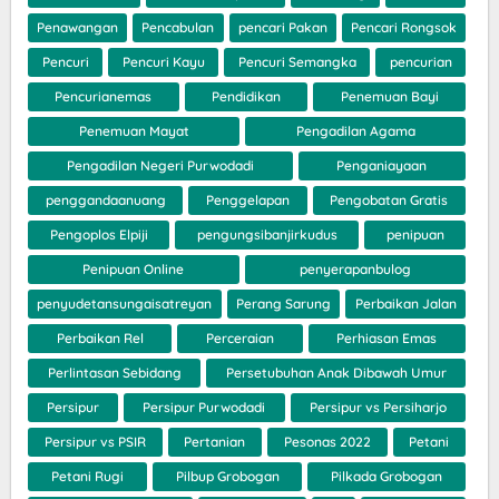
Penawangan
Pencabulan
pencari Pakan
Pencari Rongsok
Pencuri
Pencuri Kayu
Pencuri Semangka
pencurian
Pencurianemas
Pendidikan
Penemuan Bayi
Penemuan Mayat
Pengadilan Agama
Pengadilan Negeri Purwodadi
Penganiayaan
penggandaanuang
Penggelapan
Pengobatan Gratis
Pengoplos Elpiji
pengungsibanjirkudus
penipuan
Penipuan Online
penyerapanbulog
penyudetansungaisatreyan
Perang Sarung
Perbaikan Jalan
Perbaikan Rel
Perceraian
Perhiasan Emas
Perlintasan Sebidang
Persetubuhan Anak Dibawah Umur
Persipur
Persipur Purwodadi
Persipur vs Persiharjo
Persipur vs PSIR
Pertanian
Pesonas 2022
Petani
Petani Rugi
Pilbup Grobogan
Pilkada Grobogan