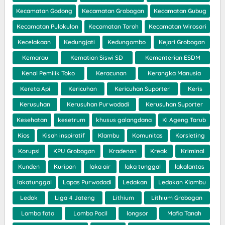
Kecamatan Godong
Kecamatan Grobogan
Kecamatan Gubug
Kecamatan Pulokulon
Kecamatan Toroh
Kecamatan Wirosari
Kecelakaan
Kedungjati
Kedungombo
Kejari Grobogan
Kemarau
Kematian Siswi SD
Kementerian ESDM
Kenal Pemilik Toko
Keracunan
Kerangka Manusia
Kereta Api
Kericuhan
Kericuhan Suporter
Keris
Kerusuhan
Kerusuhan Purwodadi
Kerusuhan Suporter
Kesehatan
kesetrum
khusus galangdana
Ki Ageng Tarub
Kios
Kisah inspiratif
Klambu
Komunitas
Korsleting
Korupsi
KPU Grobogan
Kradenan
Kreak
Kriminal
Kunden
Kuripan
laka air
laka tunggal
lakalantas
lakatunggal
Lapas Purwodadi
Ledakan
Ledakan Klambu
Ledok
Liga 4 Jateng
Lithium
Lithium Grobogan
Lomba foto
Lomba Pocil
longsor
Mafia Tanah