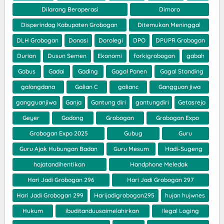
Dilarang Beroperasi
Dimoro
Disperindag Kabupaten Grobogan
Ditemukan Meninggal
DLH Grobogan
Donasi
Dorolegi
DPO
DPUPR Grobogan
Durian
Dusun Semen
Ekonomi
forkigrobogan
gabah
Gabus
Gadai
Gading
Gagal Panen
Gagal Standing
galangdana
Galian C
galianc
Gangguan jiwa
gangguanjiwa
Ganja
Gantung diri
gantungdiri
Getasrejo
Geyer
Godong
Grobogan
Grobogan Expo
Grobogan Expo 2025
Gubug
Guru
Guru Ajak Hubungan Badan
Guru Mesum
Hadi-Sugeng
hajatandihentikan
Handphone Meledak
Hari Jadi Grobogan 296
Hari Jadi Grobogan 297
Hari Jadi Grobogan 299
Harijadigrobogan295
hujan hujwnes
Hukum
ibuditanduusaimelahirkan
Ilegal Loging