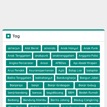
Tag
airterjun
Alat Berat
amsindo
Anak Hanyut
Anak Punk
Anak Tenggelam
anakpunk
anaktenggelam
Anggota Polisi
Angka Perceraian
Ansor
APBDes
Api Abadi Mrapen
Arus Pendek
Asuransipertanian
Ayla
Balap Liar
balapliar
Balita Tenggelam
balitahanyut
Bandungharjo
Bangun Jalan
Banjarejo
banjir
Banjir Grobogan
Banjir Gubug
banjirbandang
bansos
bayidibuang
BBM
Bedah Rumah
Bediang
Bendung Klambu
Berita Jateng
Bledug Cangkring