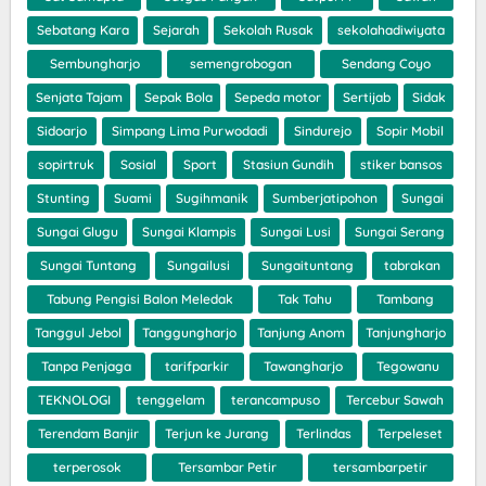
Sebatang Kara
Sejarah
Sekolah Rusak
sekolahadiwiyata
Sembungharjo
semengrobogan
Sendang Coyo
Senjata Tajam
Sepak Bola
Sepeda motor
Sertijab
Sidak
Sidoarjo
Simpang Lima Purwodadi
Sindurejo
Sopir Mobil
sopirtruk
Sosial
Sport
Stasiun Gundih
stiker bansos
Stunting
Suami
Sugihmanik
Sumberjatipohon
Sungai
Sungai Glugu
Sungai Klampis
Sungai Lusi
Sungai Serang
Sungai Tuntang
Sungailusi
Sungaituntang
tabrakan
Tabung Pengisi Balon Meledak
Tak Tahu
Tambang
Tanggul Jebol
Tanggungharjo
Tanjung Anom
Tanjungharjo
Tanpa Penjaga
tarifparkir
Tawangharjo
Tegowanu
TEKNOLOGI
tenggelam
terancampuso
Tercebur Sawah
Terendam Banjir
Terjun ke Jurang
Terlindas
Terpeleset
terperosok
Tersambar Petir
tersambarpetir