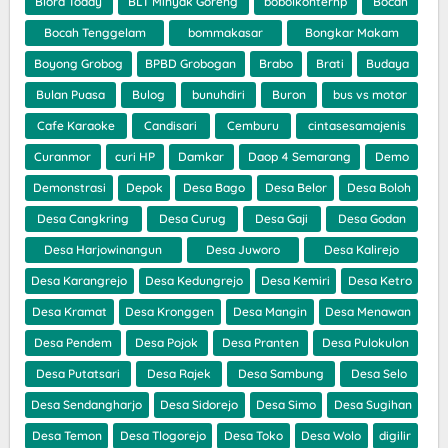
Blora Today
BLT Minyak Goreng
bobolkonterhp
Bocah
Bocah Tenggelam
bommakasar
Bongkar Makam
Boyong Grobog
BPBD Grobogan
Brabo
Brati
Budaya
Bulan Puasa
Bulog
bunuhdiri
Buron
bus vs motor
Cafe Karaoke
Candisari
Cemburu
cintasesamajenis
Curanmor
curi HP
Damkar
Daop 4 Semarang
Demo
Demonstrasi
Depok
Desa Bago
Desa Belor
Desa Boloh
Desa Cangkring
Desa Curug
Desa Gaji
Desa Godan
Desa Harjowinangun
Desa Juworo
Desa Kalirejo
Desa Karangrejo
Desa Kedungrejo
Desa Kemiri
Desa Ketro
Desa Kramat
Desa Kronggen
Desa Mangin
Desa Menawan
Desa Pendem
Desa Pojok
Desa Pranten
Desa Pulokulon
Desa Putatsari
Desa Rajek
Desa Sambung
Desa Selo
Desa Sendangharjo
Desa Sidorejo
Desa Simo
Desa Sugihan
Desa Temon
Desa Tlogorejo
Desa Toko
Desa Wolo
digilir