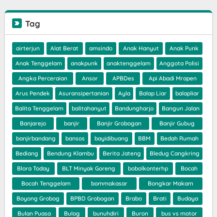
Tag
airterjun
Alat Berat
amsindo
Anak Hanyut
Anak Punk
Anak Tenggelam
anakpunk
anaktenggelam
Anggota Polisi
Angka Perceraian
Ansor
APBDes
Api Abadi Mrapen
Arus Pendek
Asuransipertanian
Ayla
Balap Liar
balapliar
Balita Tenggelam
balitahanyut
Bandungharjo
Bangun Jalan
Banjarejo
banjir
Banjir Grobogan
Banjir Gubug
banjirbandang
bansos
bayidibuang
BBM
Bedah Rumah
Bediang
Bendung Klambu
Berita Jateng
Bledug Cangkring
Blora Today
BLT Minyak Goreng
bobolkonterhp
Bocah
Bocah Tenggelam
bommakasar
Bongkar Makam
Boyong Grobog
BPBD Grobogan
Brabo
Brati
Budaya
Bulan Puasa
Bulog
bunuhdiri
Buron
bus vs motor