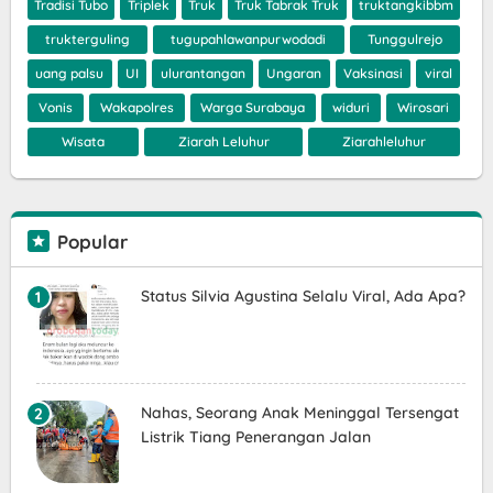
Tradisi Tubo
Triplek
Truk
Truk Tabrak Truk
truktangkibbm
trukterguling
tugupahlawanpurwodadi
Tunggulrejo
uang palsu
UI
ulurantangan
Ungaran
Vaksinasi
viral
Vonis
Wakapolres
Warga Surabaya
widuri
Wirosari
Wisata
Ziarah Leluhur
Ziarahleluhur
Popular
Status Silvia Agustina Selalu Viral, Ada Apa?
Nahas, Seorang Anak Meninggal Tersengat
Listrik Tiang Penerangan Jalan