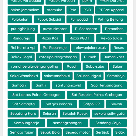
Polsek Purwodadi
Polsek Wirosari
ppkm
PPKM Darurat
ppkm jammalam
pramuka
Pria
PSIR
PT Sae Apparel
Pulokulon
Pupuk Subsidi
Purwodadi
Puting Beliung
putingbeliung
pwncurimotor
R. Soeprapto
Ramadhan
Randurejo
Razia Kos
Razia PGOT
Rekapitulasi
Rel Kereta Api
Rel Papanrejo
relawanjalanrusak
Reses
Rokok Ilegal
rotasipolresgrobogan
Rumah
Rumah kost
rumahbelajardenganguling
Rusuh
Sabu-sabu
Sajam
Saka Wanabakti
sakawanabakti
Saluran Irigasi
Sambirejo
Sampah
Santri
santunancovid
Sapi Terpanggang
Sat Lantas Polres Grobogan
Sat Reskrim Polres Grobogan
Sat Samapta
Satgas Pangan
Satpol PP
Sawah
Sebatang Kara
Sejarah
Sekolah Rusak
sekolahadiwiyata
Sembungharjo
semengrobogan
Sendang Coyo
Senjata Tajam
Sepak Bola
Sepeda motor
Sertijab
Sidak