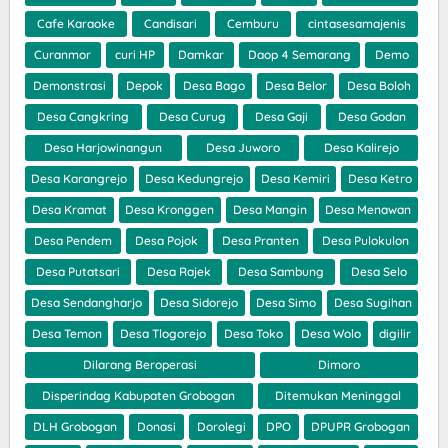
Cafe Karaoke
Candisari
Cemburu
cintasesamajenis
Curanmor
curi HP
Damkar
Daop 4 Semarang
Demo
Demonstrasi
Depok
Desa Bago
Desa Belor
Desa Boloh
Desa Cangkring
Desa Curug
Desa Gaji
Desa Godan
Desa Harjowinangun
Desa Juworo
Desa Kalirejo
Desa Karangrejo
Desa Kedungrejo
Desa Kemiri
Desa Ketro
Desa Kramat
Desa Kronggen
Desa Mangin
Desa Menawan
Desa Pendem
Desa Pojok
Desa Pranten
Desa Pulokulon
Desa Putatsari
Desa Rajek
Desa Sambung
Desa Selo
Desa Sendangharjo
Desa Sidorejo
Desa Simo
Desa Sugihan
Desa Temon
Desa Tlogorejo
Desa Toko
Desa Wolo
digilir
Dilarang Beroperasi
Dimoro
Disperindag Kabupaten Grobogan
Ditemukan Meninggal
DLH Grobogan
Donasi
Dorolegi
DPO
DPUPR Grobogan