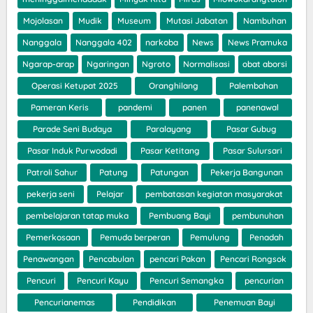
Mojolasan
Mudik
Museum
Mutasi Jabatan
Nambuhan
Nanggala
Nanggala 402
narkoba
News
News Pramuka
Ngarap-arap
Ngaringan
Ngroto
Normalisasi
obat aborsi
Operasi Ketupat 2025
Oranghilang
Palembahan
Pameran Keris
pandemi
panen
panenawal
Parade Seni Budaya
Paralayang
Pasar Gubug
Pasar Induk Purwodadi
Pasar Ketitang
Pasar Sulursari
Patroli Sahur
Patung
Patungan
Pekerja Bangunan
pekerja seni
Pelajar
pembatasan kegiatan masyarakat
pembelajaran tatap muka
Pembuang Bayi
pembunuhan
Pemerkosaan
Pemuda berperan
Pemulung
Penadah
Penawangan
Pencabulan
pencari Pakan
Pencari Rongsok
Pencuri
Pencuri Kayu
Pencuri Semangka
pencurian
Pencurianemas
Pendidikan
Penemuan Bayi