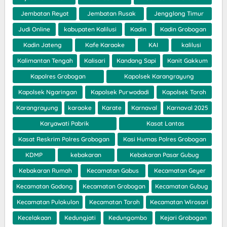
Jembatan Reyot
Jembatan Rusak
Jengglong Timur
Judi Online
kabupaten Kalilusi
Kadin
Kadin Grobogan
Kadin Jateng
Kafe Karaoke
KAI
kalilusi
Kalimantan Tengah
Kalisari
Kandang Sapi
Kanit Gakkum
Kapolres Grobogan
Kapolsek Karangrayung
Kapolsek Ngaringan
Kapolsek Purwodadi
Kapolsek Toroh
Karangrayung
karaoke
Karate
Karnaval
Karnaval 2025
Karyawati Pabrik
Kasat Lantas
Kasat Reskrim Polres Grobogan
Kasi Humas Polres Grobogan
KDMP
kebakaran
Kebakaran Pasar Gubug
Kebakaran Rumah
Kecamatan Gabus
Kecamatan Geyer
Kecamatan Godong
Kecamatan Grobogan
Kecamatan Gubug
Kecamatan Pulokulon
Kecamatan Toroh
Kecamatan Wirosari
Kecelakaan
Kedungjati
Kedungombo
Kejari Grobogan