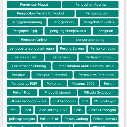
Penemuan Mayat
Pengadilan Agama
Pengadilan Negeri Purwodadi
Penganiayaan
penggandaanuang
Penggelapan
Pengobatan Gratis
Pengoplos Elpiji
pengungsibanjirkudus
penipuan
Penipuan Online
penyerapanbulog
penyudetansungaisatreyan
Perang Sarung
Perbaikan Jalan
Perbaikan Rel
Perceraian
Perhiasan Emas
Perlintasan Sebidang
Persetubuhan Anak Dibawah Umur
Persipur
Persipur Purwodadi
Persipur vs Persiharjo
Persipur vs PSIR
Pertanian
Pesonas 2022
Petani
Petani Rugi
Pilbup Grobogan
Pilkada Grobogan
Pilkada Grobogan 2024
PKB Grobogan
PLN
PMI Grobogan
PMK
Pocil
Polda Jateng 2025
Polisi
Polres Grobogan
polresgrobogan
Polsek Brati
Polsek Godong
Polsek Klambu