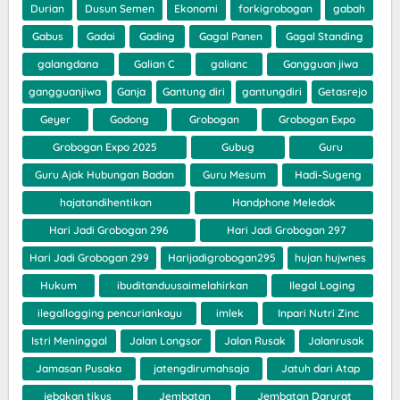
Durian
Dusun Semen
Ekonomi
forkigrobogan
gabah
Gabus
Gadai
Gading
Gagal Panen
Gagal Standing
galangdana
Galian C
galianc
Gangguan jiwa
gangguanjiwa
Ganja
Gantung diri
gantungdiri
Getasrejo
Geyer
Godong
Grobogan
Grobogan Expo
Grobogan Expo 2025
Gubug
Guru
Guru Ajak Hubungan Badan
Guru Mesum
Hadi-Sugeng
hajatandihentikan
Handphone Meledak
Hari Jadi Grobogan 296
Hari Jadi Grobogan 297
Hari Jadi Grobogan 299
Harijadigrobogan295
hujan hujwnes
Hukum
ibuditanduusaimelahirkan
Ilegal Loging
ilegallogging pencuriankayu
imlek
Inpari Nutri Zinc
Istri Meninggal
Jalan Longsor
Jalan Rusak
Jalanrusak
Jamasan Pusaka
jatengdirumahsaja
Jatuh dari Atap
jebakan tikus
Jembatan
Jembatan Darurat