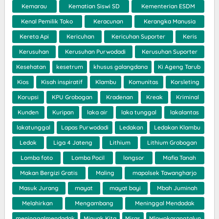
Kemarau
Kematian Siswi SD
Kementerian ESDM
Kenal Pemilik Toko
Keracunan
Kerangka Manusia
Kereta Api
Kericuhan
Kericuhan Suporter
Keris
Kerusuhan
Kerusuhan Purwodadi
Kerusuhan Suporter
Kesehatan
kesetrum
khusus galangdana
Ki Ageng Tarub
Kios
Kisah inspiratif
Klambu
Komunitas
Korsleting
Korupsi
KPU Grobogan
Kradenan
Kreak
Kriminal
Kunden
Kuripan
laka air
laka tunggal
lakalantas
lakatunggal
Lapas Purwodadi
Ledakan
Ledakan Klambu
Ledok
Liga 4 Jateng
Lithium
Lithium Grobogan
Lomba foto
Lomba Pocil
longsor
Mafia Tanah
Makan Bergizi Gratis
Maling
mapolsek Tawangharjo
Masuk Jurang
mayat
mayat bayi
Mbah Juminah
Melahirkan
Mengambang
Meninggal Mendadak
meninggalmendadak
Minyak Kita
Miras
Mlowokarangtalun