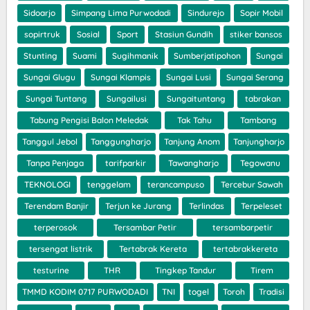
Sidoarjo
Simpang Lima Purwodadi
Sindurejo
Sopir Mobil
sopirtruk
Sosial
Sport
Stasiun Gundih
stiker bansos
Stunting
Suami
Sugihmanik
Sumberjatipohon
Sungai
Sungai Glugu
Sungai Klampis
Sungai Lusi
Sungai Serang
Sungai Tuntang
Sungailusi
Sungaituntang
tabrakan
Tabung Pengisi Balon Meledak
Tak Tahu
Tambang
Tanggul Jebol
Tanggungharjo
Tanjung Anom
Tanjungharjo
Tanpa Penjaga
tarifparkir
Tawangharjo
Tegowanu
TEKNOLOGI
tenggelam
terancampuso
Tercebur Sawah
Terendam Banjir
Terjun ke Jurang
Terlindas
Terpeleset
terperosok
Tersambar Petir
tersambarpetir
tersengat listrik
Tertabrak Kereta
tertabrakkereta
testurine
THR
Tingkep Tandur
Tirem
TMMD KODIM 0717 PURWODADI
TNI
togel
Toroh
Tradisi