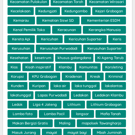
Kecamatan Pulokulon
Kecamatan Toroh
Kecamatan Wirosari
Kecelakaan
Kedungjati
Kedungombo
Kejari Grobogan
Kemarau
Kematian Siswi SD
Kementerian ESDM
Kenal Pemilik Toko
Keracunan
Kerangka Manusia
Kereta Api
Kericuhan
Kericuhan Suporter
Keris
Kerusuhan
Kerusuhan Purwodadi
Kerusuhan Suporter
Kesehatan
kesetrum
khusus galangdana
Ki Ageng Tarub
Kios
Kisah inspiratif
Klambu
Komunitas
Korsleting
Korupsi
KPU Grobogan
Kradenan
Kreak
Kriminal
Kunden
Kuripan
laka air
laka tunggal
lakalantas
lakatunggal
Lapas Purwodadi
Ledakan
Ledakan Klambu
Ledok
Liga 4 Jateng
Lithium
Lithium Grobogan
Lomba foto
Lomba Pocil
longsor
Mafia Tanah
Makan Bergizi Gratis
Maling
mapolsek Tawangharjo
Masuk Jurang
mayat
mayat bayi
Mbah Juminah