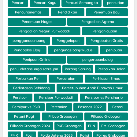
Pencuri
Pencuri Kayu
Pencuri Semangka
pencurian
Pencurianemas
Pendidikan
Penemuan Bayi
Penemuan Mayat
Pengadilan Agama
Pengadilan Negeri Purwodadi
Penganiayaan
penggandaanuang
Penggelapan
Pengobatan Gratis
Pengoplos Elpiji
pengungsibanjirkudus
penipuan
Penipuan Online
penyerapanbulog
penyudetansungaisatreyan
Perang Sarung
Perbaikan Jalan
Perbaikan Rel
Perceraian
Perhiasan Emas
Perlintasan Sebidang
Persetubuhan Anak Dibawah Umur
Persipur
Persipur Purwodadi
Persipur vs Persiharjo
Persipur vs PSIR
Pertanian
Pesonas 2022
Petani
Petani Rugi
Pilbup Grobogan
Pilkada Grobogan
Pilkada Grobogan 2024
PKB Grobogan
PLN
PMI Grobogan
PMK
Pocil
Polda Jateng 2025
Polisi
Polres Grobogan