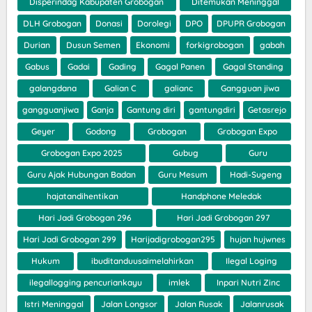
Disperindag Kabupaten Grobogan
Ditemukan Meninggal
DLH Grobogan
Donasi
Dorolegi
DPO
DPUPR Grobogan
Durian
Dusun Semen
Ekonomi
forkigrobogan
gabah
Gabus
Gadai
Gading
Gagal Panen
Gagal Standing
galangdana
Galian C
galianc
Gangguan jiwa
gangguanjiwa
Ganja
Gantung diri
gantungdiri
Getasrejo
Geyer
Godong
Grobogan
Grobogan Expo
Grobogan Expo 2025
Gubug
Guru
Guru Ajak Hubungan Badan
Guru Mesum
Hadi-Sugeng
hajatandihentikan
Handphone Meledak
Hari Jadi Grobogan 296
Hari Jadi Grobogan 297
Hari Jadi Grobogan 299
Harijadigrobogan295
hujan hujwnes
Hukum
ibuditanduusaimelahirkan
Ilegal Loging
ilegallogging pencuriankayu
imlek
Inpari Nutri Zinc
Istri Meninggal
Jalan Longsor
Jalan Rusak
Jalanrusak