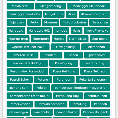
Melahirkan
Mengambang
Meninggal Mendadak
meninggalmendadak
Minyak Kita
Miras
Mlowokarangtalun
Mojolasan
Mudik
Museum
Mutasi Jabatan
Nambuhan
Nanggala
Nanggala 402
narkoba
News
News Pramuka
Ngarap-arap
Ngaringan
Ngroto
Normalisasi
obat aborsi
Operasi Ketupat 2025
Oranghilang
Palembahan
Pameran Keris
pandemi
panen
panenawal
Parade Seni Budaya
Paralayang
Pasar Gubug
Pasar Induk Purwodadi
Pasar Ketitang
Pasar Sulursari
Patroli Sahur
Patung
Patungan
Pekerja Bangunan
pekerja seni
Pelajar
pembatasan kegiatan masyarakat
pembelajaran tatap muka
Pembuang Bayi
pembunuhan
Pemerkosaan
Pemuda berperan
Pemulung
Penadah
Penawangan
Pencabulan
pencari Pakan
Pencari Rongsok