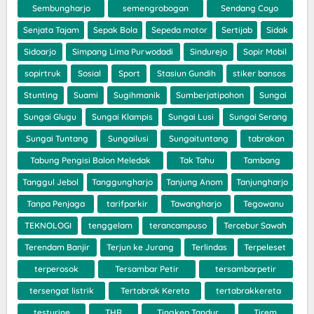
Sembungharjo
semengrobogan
Sendang Coyo
Senjata Tajam
Sepak Bola
Sepeda motor
Sertijab
Sidak
Sidoarjo
Simpang Lima Purwodadi
Sindurejo
Sopir Mobil
sopirtruk
Sosial
Sport
Stasiun Gundih
stiker bansos
Stunting
Suami
Sugihmanik
Sumberjatipohon
Sungai
Sungai Glugu
Sungai Klampis
Sungai Lusi
Sungai Serang
Sungai Tuntang
Sungailusi
Sungaituntang
tabrakan
Tabung Pengisi Balon Meledak
Tak Tahu
Tambang
Tanggul Jebol
Tanggungharjo
Tanjung Anom
Tanjungharjo
Tanpa Penjaga
tarifparkir
Tawangharjo
Tegowanu
TEKNOLOGI
tenggelam
terancampuso
Tercebur Sawah
Terendam Banjir
Terjun ke Jurang
Terlindas
Terpeleset
terperosok
Tersambar Petir
tersambarpetir
tersengat listrik
Tertabrak Kereta
tertabrakkereta
testurine
THR
Tingkep Tandur
Tirem