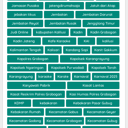
Jamasan Pusaka
jatengdirumahsaja
Jatuh dari Atap
jebakan tikus
Jembatan
Jembatan Darurat
Jembatan Reyot
Jembatan Rusak
Jengglong Timur
Judi Online
kabupaten Kalilusi
Kadin
Kadin Grobogan
Kadin Jateng
Kafe Karaoke
KAI
kalilusi
Kalimantan Tengah
Kalisari
Kandang Sapi
Kanit Gakkum
Kapolres Grobogan
Kapolsek Karangrayung
Kapolsek Ngaringan
Kapolsek Purwodadi
Kapolsek Toroh
Karangrayung
karaoke
Karate
Karnaval
Karnaval 2025
Karyawati Pabrik
Kasat Lantas
Kasat Reskrim Polres Grobogan
Kasi Humas Polres Grobogan
KDMP
kebakaran
Kebakaran Pasar Gubug
Kebakaran Rumah
Kecamatan Gabus
Kecamatan Geyer
Kecamatan Godong
Kecamatan Grobogan
Kecamatan Gubug