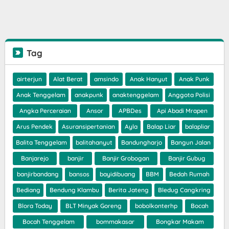
Tag
airterjun
Alat Berat
amsindo
Anak Hanyut
Anak Punk
Anak Tenggelam
anakpunk
anaktenggelam
Anggota Polisi
Angka Perceraian
Ansor
APBDes
Api Abadi Mrapen
Arus Pendek
Asuransipertanian
Ayla
Balap Liar
balapliar
Balita Tenggelam
balitahanyut
Bandungharjo
Bangun Jalan
Banjarejo
banjir
Banjir Grobogan
Banjir Gubug
banjirbandang
bansos
bayidibuang
BBM
Bedah Rumah
Bediang
Bendung Klambu
Berita Jateng
Bledug Cangkring
Blora Today
BLT Minyak Goreng
bobolkonterhp
Bocah
Bocah Tenggelam
bommakasar
Bongkar Makam