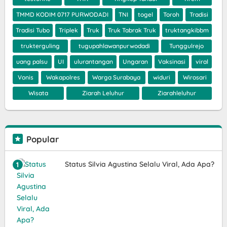
TMMD KODIM 0717 PURWODADI
TNI
togel
Toroh
Tradisi
Tradisi Tubo
Triplek
Truk
Truk Tabrak Truk
truktangkibbm
trukterguling
tugupahlawanpurwodadi
Tunggulrejo
uang palsu
UI
ulurantangan
Ungaran
Vaksinasi
viral
Vonis
Wakapolres
Warga Surabaya
widuri
Wirosari
Wisata
Ziarah Leluhur
Ziarahleluhur
Popular
Status Silvia Agustina Selalu Viral, Ada Apa?