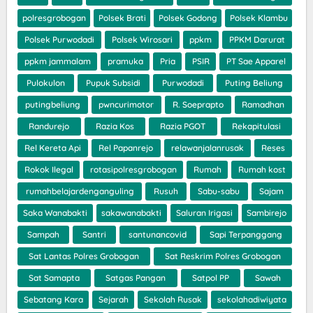
polresgrobogan
Polsek Brati
Polsek Godong
Polsek Klambu
Polsek Purwodadi
Polsek Wirosari
ppkm
PPKM Darurat
ppkm jammalam
pramuka
Pria
PSIR
PT Sae Apparel
Pulokulon
Pupuk Subsidi
Purwodadi
Puting Beliung
putingbeliung
pwncurimotor
R. Soeprapto
Ramadhan
Randurejo
Razia Kos
Razia PGOT
Rekapitulasi
Rel Kereta Api
Rel Papanrejo
relawanjalanrusak
Reses
Rokok Ilegal
rotasipolresgrobogan
Rumah
Rumah kost
rumahbelajardenganguling
Rusuh
Sabu-sabu
Sajam
Saka Wanabakti
sakawanabakti
Saluran Irigasi
Sambirejo
Sampah
Santri
santunancovid
Sapi Terpanggang
Sat Lantas Polres Grobogan
Sat Reskrim Polres Grobogan
Sat Samapta
Satgas Pangan
Satpol PP
Sawah
Sebatang Kara
Sejarah
Sekolah Rusak
sekolahadiwiyata