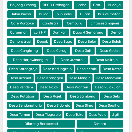
Boyong Grobog
BPBD Grobogan
Brabo
Brati
Budaya
Bulan Puasa
Bulog
bunuhdiri
Buron
bus vs motor
Cafe Karaoke
Candisari
Cemburu
cintasesamajenis
Curanmor
curi HP
Damkar
Daop 4 Semarang
Demo
Demonstrasi
Depok
Desa Bago
Desa Belor
Desa Boloh
Desa Cangkring
Desa Curug
Desa Gaji
Desa Godan
Desa Harjowinangun
Desa Juworo
Desa Kalirejo
Desa Karangrejo
Desa Kedungrejo
Desa Kemiri
Desa Ketro
Desa Kramat
Desa Kronggen
Desa Mangin
Desa Menawan
Desa Pendem
Desa Pojok
Desa Pranten
Desa Pulokulon
Desa Putatsari
Desa Rajek
Desa Sambung
Desa Selo
Desa Sendangharjo
Desa Sidorejo
Desa Simo
Desa Sugihan
Desa Temon
Desa Tlogorejo
Desa Toko
Desa Wolo
digilir
Dilarang Beroperasi
Dimoro