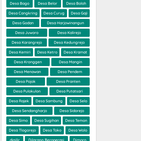
Desa Bago
Desa Belor
Desa Boloh
Desa Cangkring
Desa Curug
Desa Gaji
Desa Godan
Desa Harjowinangun
Desa Juworo
Desa Kalirejo
Desa Karangrejo
Desa Kedungrejo
Desa Kemiri
Desa Ketro
Desa Kramat
Desa Kronggen
Desa Mangin
Desa Menawan
Desa Pendem
Desa Pojok
Desa Pranten
Desa Pulokulon
Desa Putatsari
Desa Rajek
Desa Sambung
Desa Selo
Desa Sendangharjo
Desa Sidorejo
Desa Simo
Desa Sugihan
Desa Temon
Desa Tlogorejo
Desa Toko
Desa Wolo
digilir
Dilarang Beroperasi
Dimoro