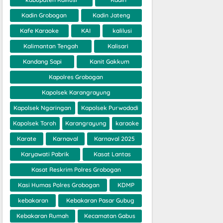
Kadin Grobogan
Kadin Jateng
Kafe Karaoke
KAI
kalilusi
Kalimantan Tengah
Kalisari
Kandang Sapi
Kanit Gakkum
Kapolres Grobogan
Kapolsek Karangrayung
Kapolsek Ngaringan
Kapolsek Purwodadi
Kapolsek Toroh
Karangrayung
karaoke
Karate
Karnaval
Karnaval 2025
Karyawati Pabrik
Kasat Lantas
Kasat Reskrim Polres Grobogan
Kasi Humas Polres Grobogan
KDMP
kebakaran
Kebakaran Pasar Gubug
Kebakaran Rumah
Kecamatan Gabus