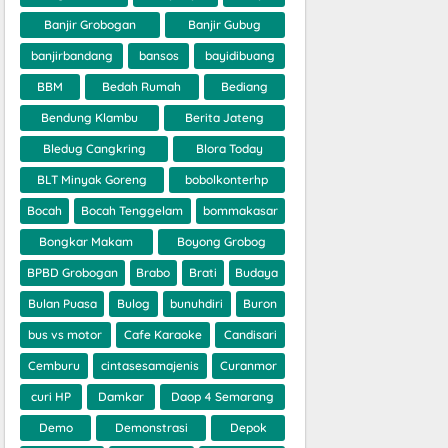
Banjir Grobogan
Banjir Gubug
banjirbandang
bansos
bayidibuang
BBM
Bedah Rumah
Bediang
Bendung Klambu
Berita Jateng
Bledug Cangkring
Blora Today
BLT Minyak Goreng
bobolkonterhp
Bocah
Bocah Tenggelam
bommakasar
Bongkar Makam
Boyong Grobog
BPBD Grobogan
Brabo
Brati
Budaya
Bulan Puasa
Bulog
bunuhdiri
Buron
bus vs motor
Cafe Karaoke
Candisari
Cemburu
cintasesamajenis
Curanmor
curi HP
Damkar
Daop 4 Semarang
Demo
Demonstrasi
Depok