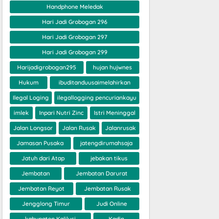
Handphone Meledak
Hari Jadi Grobogan 296
Hari Jadi Grobogan 297
Hari Jadi Grobogan 299
Harijadigrobogan295
hujan hujwnes
Hukum
ibuditanduusaimelahirkan
Ilegal Loging
ilegallogging pencuriankayu
imlek
Inpari Nutri Zinc
Istri Meninggal
Jalan Longsor
Jalan Rusak
Jalanrusak
Jamasan Pusaka
jatengdirumahsaja
Jatuh dari Atap
jebakan tikus
Jembatan
Jembatan Darurat
Jembatan Reyot
Jembatan Rusak
Jengglong Timur
Judi Online
kabupaten Kalilusi
Kadin