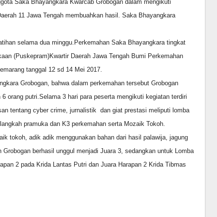
nggota Saka Bhayangkara Kwarcab Grobogan dalam mengikuti
Daerah 11 Jawa Tengah membuahkan hasil. Saka Bhayangkara
 latihan selama dua minggu.Perkemahan Saka Bhayangkara tingkat
ukaan (Puskepram)Kwartir Daerah Jawa Tengah Bumi Perkemahan
emarang tanggal 12 sd 14 Mei 2017.
ngkara Grobogan, bahwa dalam perkemahan tersebut Grobogan
 orang putri.Selama 3 hari para peserta mengikuti kegiatan terdiri
an tentang cyber crime, jurnalistik dan giat prestasi meliputi lomba
a langkah pramuka dan K3 perkemahan serta Mozaik Tokoh.
 tokoh, adik adik menggunakan bahan dari hasil palawija, jagung
en Grobogan berhasil unggul menjadi Juara 3, sedangkan untuk Lomba
apan 2 pada Krida Lantas Putri dan Juara Harapan 2 Krida Tibmas