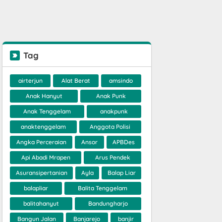
Tag
airterjun
Alat Berat
amsindo
Anak Hanyut
Anak Punk
Anak Tenggelam
anakpunk
anaktenggelam
Anggota Polisi
Angka Perceraian
Ansor
APBDes
Api Abadi Mrapen
Arus Pendek
Asuransipertanian
Ayla
Balap Liar
balapliar
Balita Tenggelam
balitahanyut
Bandungharjo
Bangun Jalan
Banjarejo
banjir