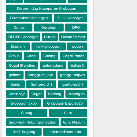
Disperindag Kabupaten Grobogan
Ditemukan Meninggal
DLH Grobogan
Donasi
Dorolegi
DPO
DPUPR Grobogan
Durian
Dusun Semen
Ekonomi
forkigrobogan
gabah
Gabus
Gadai
Gading
Gagal Panen
Gagal Standing
galangdana
Galian C
galianc
Gangguan jiwa
gangguanjiwa
Ganja
Gantung diri
gantungdiri
Getasrejo
Geyer
Godong
Grobogan
Grobogan Expo
Grobogan Expo 2025
Gubug
Guru
Guru Ajak Hubungan Badan
Guru Mesum
Hadi-Sugeng
hajatandihentikan