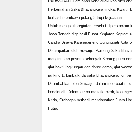
PURWODADI
-Persiapan yang dilakukan oleh a
Perkemahan Saka Bhayangkara tingkat Kwartir 
berhasil membawa pulang 3 tropi kejuaraan.
Untuk mengikuti kegiatan tersebut dipersiapkan
Jawa Tengah digelar di Pusat Kegiatan Kepram
Candra Birawa Karanggeneng Gunungpati Kota S
Disampaikan oleh Suwarjo, Pamong Saka Bhaya
mengirimkan peserta sebanyak 6 orang putra dan 6
giat bakti lingkungan dan donor darah, giat wawas
ranking 1, lomba krida saka bhayangkara, lomb
Ditambahkan oleh Suwarjo, dalam membuat mozaik
kedelai dll. Dalam lomba mozaik tokoh, konting
Krida, Grobogan berhasil mendapatkan Juara Har
Putra.