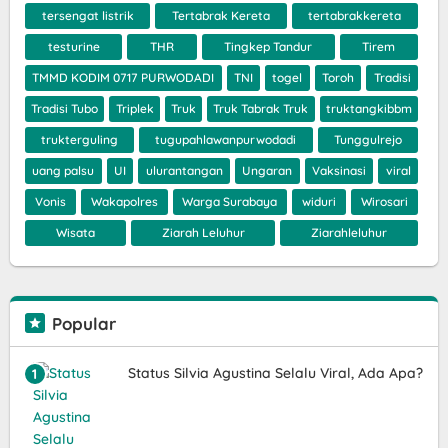
tersengat listrik
Tertabrak Kereta
tertabrakkereta
testurine
THR
Tingkep Tandur
Tirem
TMMD KODIM 0717 PURWODADI
TNI
togel
Toroh
Tradisi
Tradisi Tubo
Triplek
Truk
Truk Tabrak Truk
truktangkibbm
trukterguling
tugupahlawanpurwodadi
Tunggulrejo
uang palsu
UI
ulurantangan
Ungaran
Vaksinasi
viral
Vonis
Wakapolres
Warga Surabaya
widuri
Wirosari
Wisata
Ziarah Leluhur
Ziarahleluhur
Popular
Status Silvia Agustina Selalu Viral, Ada Apa?