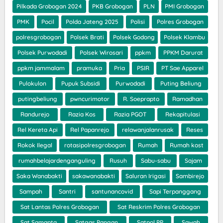
Pilkada Grobogan 2024
PKB Grobogan
PLN
PMI Grobogan
PMK
Pocil
Polda Jateng 2025
Polisi
Polres Grobogan
polresgrobogan
Polsek Brati
Polsek Godong
Polsek Klambu
Polsek Purwodadi
Polsek Wirosari
ppkm
PPKM Darurat
ppkm jammalam
pramuka
Pria
PSIR
PT Sae Apparel
Pulokulon
Pupuk Subsidi
Purwodadi
Puting Beliung
putingbeliung
pwncurimotor
R. Soeprapto
Ramadhan
Randurejo
Razia Kos
Razia PGOT
Rekapitulasi
Rel Kereta Api
Rel Papanrejo
relawanjalanrusak
Reses
Rokok Ilegal
rotasipolresgrobogan
Rumah
Rumah kost
rumahbelajardenganguling
Rusuh
Sabu-sabu
Sajam
Saka Wanabakti
sakawanabakti
Saluran Irigasi
Sambirejo
Sampah
Santri
santunancovid
Sapi Terpanggang
Sat Lantas Polres Grobogan
Sat Reskrim Polres Grobogan
Sat Samapta
Satgas Pangan
Satpol PP
Sawah