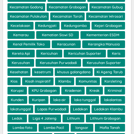
Kecamatan Godong
Kecamatan Grobogan
Kecamatan Gubug
Kecamatan Pulokulon
Kecamatan Toroh
Kecamatan Wirosari
Kecelakaan
Kedungjati
Kedungombo
Kejari Grobogan
Kemarau
Kematian Siswi SD
Kementerian ESDM
Kenal Pemilik Toko
Keracunan
Kerangka Manusia
Kereta Api
Kericuhan
Kericuhan Suporter
Keris
Kerusuhan
Kerusuhan Purwodadi
Kerusuhan Suporter
Kesehatan
kesetrum
khusus galangdana
Ki Ageng Tarub
Kios
Kisah inspiratif
Klambu
Komunitas
Korsleting
Korupsi
KPU Grobogan
Kradenan
Kreak
Kriminal
Kunden
Kuripan
laka air
laka tunggal
lakalantas
lakatunggal
Lapas Purwodadi
Ledakan
Ledakan Klambu
Ledok
Liga 4 Jateng
Lithium
Lithium Grobogan
Lomba foto
Lomba Pocil
longsor
Mafia Tanah