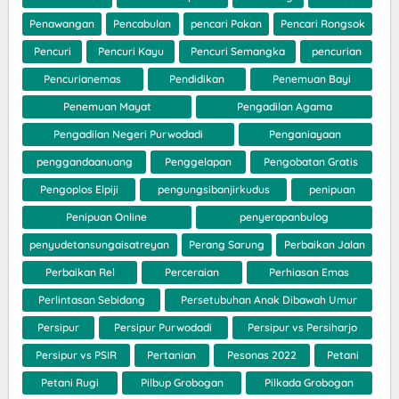
Penawangan
Pencabulan
pencari Pakan
Pencari Rongsok
Pencuri
Pencuri Kayu
Pencuri Semangka
pencurian
Pencurianemas
Pendidikan
Penemuan Bayi
Penemuan Mayat
Pengadilan Agama
Pengadilan Negeri Purwodadi
Penganiayaan
penggandaanuang
Penggelapan
Pengobatan Gratis
Pengoplos Elpiji
pengungsibanjirkudus
penipuan
Penipuan Online
penyerapanbulog
penyudetansungaisatreyan
Perang Sarung
Perbaikan Jalan
Perbaikan Rel
Perceraian
Perhiasan Emas
Perlintasan Sebidang
Persetubuhan Anak Dibawah Umur
Persipur
Persipur Purwodadi
Persipur vs Persiharjo
Persipur vs PSIR
Pertanian
Pesonas 2022
Petani
Petani Rugi
Pilbup Grobogan
Pilkada Grobogan