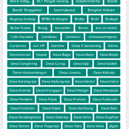
Blora Today
BLT Minyak Goreng
bobolkonterhp
Bocah
Bocah Tenggelam
bommakasar
Bongkar Makam
Boyong Grobog
BPBD Grobogan
Brabo
Brati
Budaya
Bulan Puasa
Bulog
bunuhdiri
Buron
bus vs motor
Cafe Karaoke
Candisari
Cemburu
cintasesamajenis
Curanmor
curi HP
Damkar
Daop 4 Semarang
Demo
Demonstrasi
Depok
Desa Bago
Desa Belor
Desa Boloh
Desa Cangkring
Desa Curug
Desa Gaji
Desa Godan
Desa Harjowinangun
Desa Juworo
Desa Kalirejo
Desa Karangrejo
Desa Kedungrejo
Desa Kemiri
Desa Ketro
Desa Kramat
Desa Kronggen
Desa Mangin
Desa Menawan
Desa Pendem
Desa Pojok
Desa Pranten
Desa Pulokulon
Desa Putatsari
Desa Rajek
Desa Sambung
Desa Selo
Desa Sendangharjo
Desa Sidorejo
Desa Simo
Desa Sugihan
Desa Temon
Desa Tlogorejo
Desa Toko
Desa Wolo
digilir