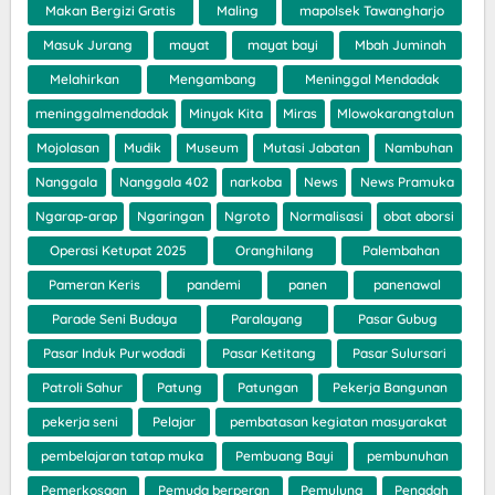
Makan Bergizi Gratis
Maling
mapolsek Tawangharjo
Masuk Jurang
mayat
mayat bayi
Mbah Juminah
Melahirkan
Mengambang
Meninggal Mendadak
meninggalmendadak
Minyak Kita
Miras
Mlowokarangtalun
Mojolasan
Mudik
Museum
Mutasi Jabatan
Nambuhan
Nanggala
Nanggala 402
narkoba
News
News Pramuka
Ngarap-arap
Ngaringan
Ngroto
Normalisasi
obat aborsi
Operasi Ketupat 2025
Oranghilang
Palembahan
Pameran Keris
pandemi
panen
panenawal
Parade Seni Budaya
Paralayang
Pasar Gubug
Pasar Induk Purwodadi
Pasar Ketitang
Pasar Sulursari
Patroli Sahur
Patung
Patungan
Pekerja Bangunan
pekerja seni
Pelajar
pembatasan kegiatan masyarakat
pembelajaran tatap muka
Pembuang Bayi
pembunuhan
Pemerkosaan
Pemuda berperan
Pemulung
Penadah