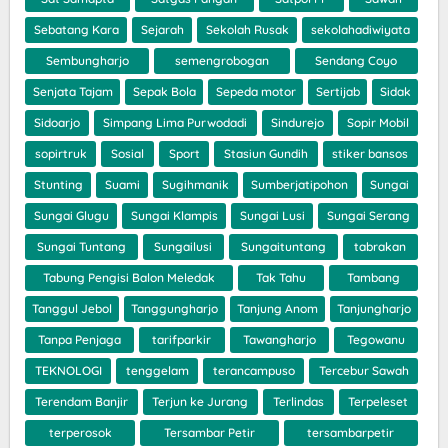
Sebatang Kara
Sejarah
Sekolah Rusak
sekolahadiwiyata
Sembungharjo
semengrobogan
Sendang Coyo
Senjata Tajam
Sepak Bola
Sepeda motor
Sertijab
Sidak
Sidoarjo
Simpang Lima Purwodadi
Sindurejo
Sopir Mobil
sopirtruk
Sosial
Sport
Stasiun Gundih
stiker bansos
Stunting
Suami
Sugihmanik
Sumberjatipohon
Sungai
Sungai Glugu
Sungai Klampis
Sungai Lusi
Sungai Serang
Sungai Tuntang
Sungailusi
Sungaituntang
tabrakan
Tabung Pengisi Balon Meledak
Tak Tahu
Tambang
Tanggul Jebol
Tanggungharjo
Tanjung Anom
Tanjungharjo
Tanpa Penjaga
tarifparkir
Tawangharjo
Tegowanu
TEKNOLOGI
tenggelam
terancampuso
Tercebur Sawah
Terendam Banjir
Terjun ke Jurang
Terlindas
Terpeleset
terperosok
Tersambar Petir
tersambarpetir