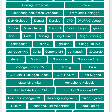
Dilarang Beroperasi
Dimoro
Disperindag Kabupaten Grobogan
Ditemukan Meninggal
DLH Grobogan
Donasi
Dorolegi
DPO
DPUPR Grobogan
Durian
Dusun Semen
Ekonomi
forkigrobogan
gabah
Gabus
Gadai
Gading
Gagal Panen
Gagal Standing
galangdana
Galian C
galianc
Gangguan jiwa
gangguanjiwa
Ganja
Gantung diri
gantungdiri
Getasrejo
Geyer
Godong
Grobogan
Grobogan Expo
Grobogan Expo 2025
Gubug
Guru
Guru Ajak Hubungan Badan
Guru Mesum
Hadi-Sugeng
hajatandihentikan
Handphone Meledak
Hari Jadi Grobogan 296
Hari Jadi Grobogan 297
Hari Jadi Grobogan 299
Harijadigrobogan295
hujan hujwnes
Hukum
ibuditanduusaimelahirkan
Ilegal Loging