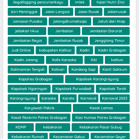
ilegallogging pencuriankayu
imlek
Inpari Nutri Zinc
Istri Meninggal
Jalan Longsor
Jalan Rusak
Jalanrusak
Jamasan Pusaka
jatengdirumahsaja
Jatuh dari Atap
jebakan tikus
Jembatan
Jembatan Darurat
Jembatan Reyot
Jembatan Rusak
Jengglong Timur
Judi Online
kabupaten Kalilusi
Kadin
Kadin Grobogan
Kadin Jateng
Kafe Karaoke
KAI
kalilusi
Kalimantan Tengah
Kalisari
Kandang Sapi
Kanit Gakkum
Kapolres Grobogan
Kapolsek Karangrayung
Kapolsek Ngaringan
Kapolsek Purwodadi
Kapolsek Toroh
Karangrayung
karaoke
Karate
Karnaval
Karnaval 2025
Karyawati Pabrik
Kasat Lantas
Kasat Reskrim Polres Grobogan
Kasi Humas Polres Grobogan
KDMP
kebakaran
Kebakaran Pasar Gubug
Kebakaran Rumah
Kecamatan Gabus
Kecamatan Geyer