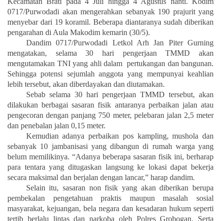
Kecamatan Brati pada 4 Juli hingga 4 Agustus nanti. Kodim
0717/Purwodadi akan mengerahkan sebanyak 190 prajurit yang
menyebar dari 19 koramil. Beberapa diantaranya sudah diberikan
pengarahan di Aula Makodim kemarin (30/5).
Dandim 0717/Purwodadi Letkol Arh Jan Piter Gurning
mengatakan, selama 30 hari pengerjaan TMMD akan
mengutamakan TNI yang ahli dalam pertukangan dan bangunan.
Sehingga potensi sejumlah anggota yang mempunyai keahlian
lebih tersebut, akan diberdayakan dan diutamakan.
Sebab selama 30 hari pengerjaan TMMD tersebut, akan
dilakukan berbagai sasaran fisik antaranya perbaikan jalan atau
pengecoran dengan panjang 750 meter, pelebaran jalan 2,5 meter
dan penebalan jalan 0,15 meter.
Kemudian adanya perbaikan pos kampling, mushola dan
sebanyak 10 jambanisasi yang dibangun di rumah warga yang
belum memilikinya. “Adanya beberapa sasaran fisik ini, berharap
para tentara yang ditugaskan langsung ke lokasi dapat bekerja
secara maksimal dan berjalan dengan lancar,” harap dandim.
Selain itu, sasaran non fisik yang akan diberikan berupa
pembekalan pengetahuan praktis maupun masalah sosial
masyarakat, kejuangan, bela negara dan kesadaran hukum seperti
tertib berlalu lintas dan narkoba oleh Polres Grobogan. Serta