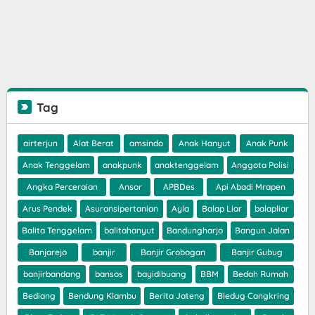
Tag
airterjun
Alat Berat
amsindo
Anak Hanyut
Anak Punk
Anak Tenggelam
anakpunk
anaktenggelam
Anggota Polisi
Angka Perceraian
Ansor
APBDes
Api Abadi Mrapen
Arus Pendek
Asuransipertanian
Ayla
Balap Liar
balapliar
Balita Tenggelam
balitahanyut
Bandungharjo
Bangun Jalan
Banjarejo
banjir
Banjir Grobogan
Banjir Gubug
banjirbandang
bansos
bayidibuang
BBM
Bedah Rumah
Bediang
Bendung Klambu
Berita Jateng
Bledug Cangkring