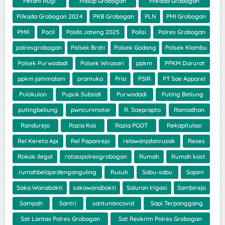
Petani Rugi
Pilbup Grobogan
Pilkada Grobogan
Pilkada Grobogan 2024
PKB Grobogan
PLN
PMI Grobogan
PMK
Pocil
Polda Jateng 2025
Polisi
Polres Grobogan
polresgrobogan
Polsek Brati
Polsek Godong
Polsek Klambu
Polsek Purwodadi
Polsek Wirosari
ppkm
PPKM Darurat
ppkm jammalam
pramuka
Pria
PSIR
PT Sae Apparel
Pulokulon
Pupuk Subsidi
Purwodadi
Puting Beliung
putingbeliung
pwncurimotor
R. Soeprapto
Ramadhan
Randurejo
Razia Kos
Razia PGOT
Rekapitulasi
Rel Kereta Api
Rel Papanrejo
relawanjalanrusak
Reses
Rokok Ilegal
rotasipolresgrobogan
Rumah
Rumah kost
rumahbelajardenganguling
Rusuh
Sabu-sabu
Sajam
Saka Wanabakti
sakawanabakti
Saluran Irigasi
Sambirejo
Sampah
Santri
santunancovid
Sapi Terpanggang
Sat Lantas Polres Grobogan
Sat Reskrim Polres Grobogan