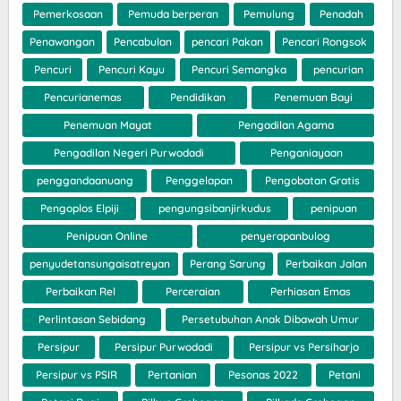
Pemerkosaan
Pemuda berperan
Pemulung
Penadah
Penawangan
Pencabulan
pencari Pakan
Pencari Rongsok
Pencuri
Pencuri Kayu
Pencuri Semangka
pencurian
Pencurianemas
Pendidikan
Penemuan Bayi
Penemuan Mayat
Pengadilan Agama
Pengadilan Negeri Purwodadi
Penganiayaan
penggandaanuang
Penggelapan
Pengobatan Gratis
Pengoplos Elpiji
pengungsibanjirkudus
penipuan
Penipuan Online
penyerapanbulog
penyudetansungaisatreyan
Perang Sarung
Perbaikan Jalan
Perbaikan Rel
Perceraian
Perhiasan Emas
Perlintasan Sebidang
Persetubuhan Anak Dibawah Umur
Persipur
Persipur Purwodadi
Persipur vs Persiharjo
Persipur vs PSIR
Pertanian
Pesonas 2022
Petani