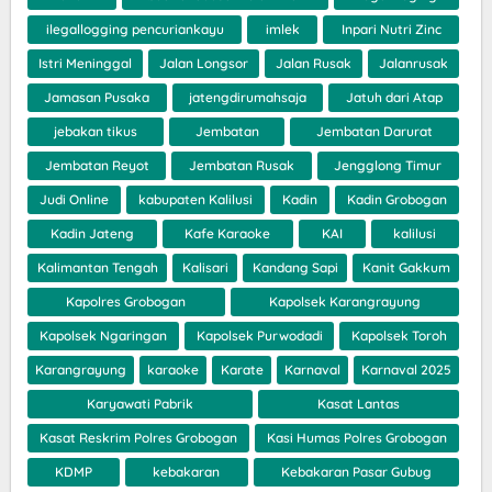
ilegallogging pencuriankayu
imlek
Inpari Nutri Zinc
Istri Meninggal
Jalan Longsor
Jalan Rusak
Jalanrusak
Jamasan Pusaka
jatengdirumahsaja
Jatuh dari Atap
jebakan tikus
Jembatan
Jembatan Darurat
Jembatan Reyot
Jembatan Rusak
Jengglong Timur
Judi Online
kabupaten Kalilusi
Kadin
Kadin Grobogan
Kadin Jateng
Kafe Karaoke
KAI
kalilusi
Kalimantan Tengah
Kalisari
Kandang Sapi
Kanit Gakkum
Kapolres Grobogan
Kapolsek Karangrayung
Kapolsek Ngaringan
Kapolsek Purwodadi
Kapolsek Toroh
Karangrayung
karaoke
Karate
Karnaval
Karnaval 2025
Karyawati Pabrik
Kasat Lantas
Kasat Reskrim Polres Grobogan
Kasi Humas Polres Grobogan
KDMP
kebakaran
Kebakaran Pasar Gubug