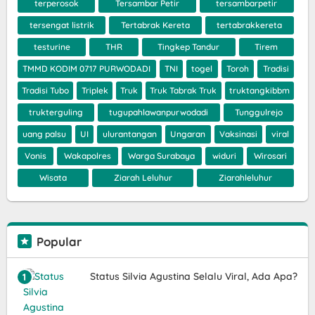
terperosok
Tersambar Petir
tersambarpetir
tersengat listrik
Tertabrak Kereta
tertabrakkereta
testurine
THR
Tingkep Tandur
Tirem
TMMD KODIM 0717 PURWODADI
TNI
togel
Toroh
Tradisi
Tradisi Tubo
Triplek
Truk
Truk Tabrak Truk
truktangkibbm
trukterguling
tugupahlawanpurwodadi
Tunggulrejo
uang palsu
UI
ulurantangan
Ungaran
Vaksinasi
viral
Vonis
Wakapolres
Warga Surabaya
widuri
Wirosari
Wisata
Ziarah Leluhur
Ziarahleluhur
Popular
Status Silvia Agustina Selalu Viral, Ada Apa?