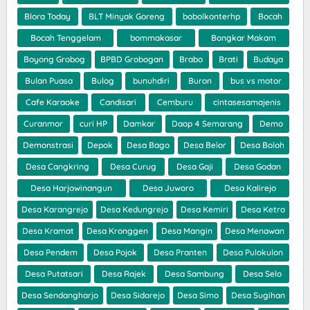
Blora Today
BLT Minyak Goreng
bobolkonterhp
Bocah
Bocah Tenggelam
bommakasar
Bongkar Makam
Boyong Grobog
BPBD Grobogan
Brabo
Brati
Budaya
Bulan Puasa
Bulog
bunuhdiri
Buron
bus vs motor
Cafe Karaoke
Candisari
Cemburu
cintasesamajenis
Curanmor
curi HP
Damkar
Daop 4 Semarang
Demo
Demonstrasi
Depok
Desa Bago
Desa Belor
Desa Boloh
Desa Cangkring
Desa Curug
Desa Gaji
Desa Godan
Desa Harjowinangun
Desa Juworo
Desa Kalirejo
Desa Karangrejo
Desa Kedungrejo
Desa Kemiri
Desa Ketro
Desa Kramat
Desa Kronggen
Desa Mangin
Desa Menawan
Desa Pendem
Desa Pojok
Desa Pranten
Desa Pulokulon
Desa Putatsari
Desa Rajek
Desa Sambung
Desa Selo
Desa Sendangharjo
Desa Sidorejo
Desa Simo
Desa Sugihan