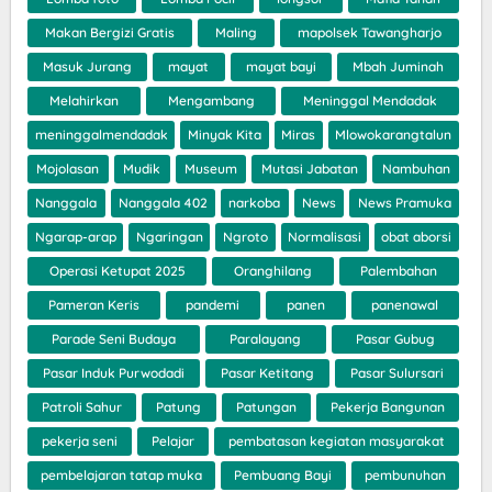
Makan Bergizi Gratis
Maling
mapolsek Tawangharjo
Masuk Jurang
mayat
mayat bayi
Mbah Juminah
Melahirkan
Mengambang
Meninggal Mendadak
meninggalmendadak
Minyak Kita
Miras
Mlowokarangtalun
Mojolasan
Mudik
Museum
Mutasi Jabatan
Nambuhan
Nanggala
Nanggala 402
narkoba
News
News Pramuka
Ngarap-arap
Ngaringan
Ngroto
Normalisasi
obat aborsi
Operasi Ketupat 2025
Oranghilang
Palembahan
Pameran Keris
pandemi
panen
panenawal
Parade Seni Budaya
Paralayang
Pasar Gubug
Pasar Induk Purwodadi
Pasar Ketitang
Pasar Sulursari
Patroli Sahur
Patung
Patungan
Pekerja Bangunan
pekerja seni
Pelajar
pembatasan kegiatan masyarakat
pembelajaran tatap muka
Pembuang Bayi
pembunuhan