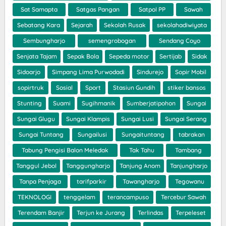
Sat Samapta
Satgas Pangan
Satpol PP
Sawah
Sebatang Kara
Sejarah
Sekolah Rusak
sekolahadiwiyata
Sembungharjo
semengrobogan
Sendang Coyo
Senjata Tajam
Sepak Bola
Sepeda motor
Sertijab
Sidak
Sidoarjo
Simpang Lima Purwodadi
Sindurejo
Sopir Mobil
sopirtruk
Sosial
Sport
Stasiun Gundih
stiker bansos
Stunting
Suami
Sugihmanik
Sumberjatipohon
Sungai
Sungai Glugu
Sungai Klampis
Sungai Lusi
Sungai Serang
Sungai Tuntang
Sungailusi
Sungaituntang
tabrakan
Tabung Pengisi Balon Meledak
Tak Tahu
Tambang
Tanggul Jebol
Tanggungharjo
Tanjung Anom
Tanjungharjo
Tanpa Penjaga
tarifparkir
Tawangharjo
Tegowanu
TEKNOLOGI
tenggelam
terancampuso
Tercebur Sawah
Terendam Banjir
Terjun ke Jurang
Terlindas
Terpeleset