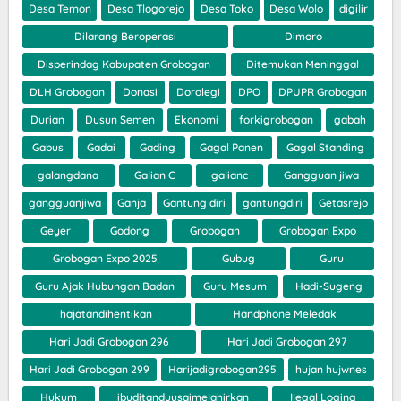
Desa Temon
Desa Tlogorejo
Desa Toko
Desa Wolo
digilir
Dilarang Beroperasi
Dimoro
Disperindag Kabupaten Grobogan
Ditemukan Meninggal
DLH Grobogan
Donasi
Dorolegi
DPO
DPUPR Grobogan
Durian
Dusun Semen
Ekonomi
forkigrobogan
gabah
Gabus
Gadai
Gading
Gagal Panen
Gagal Standing
galangdana
Galian C
galianc
Gangguan jiwa
gangguanjiwa
Ganja
Gantung diri
gantungdiri
Getasrejo
Geyer
Godong
Grobogan
Grobogan Expo
Grobogan Expo 2025
Gubug
Guru
Guru Ajak Hubungan Badan
Guru Mesum
Hadi-Sugeng
hajatandihentikan
Handphone Meledak
Hari Jadi Grobogan 296
Hari Jadi Grobogan 297
Hari Jadi Grobogan 299
Harijadigrobogan295
hujan hujwnes
Hukum
ibuditanduusaimelahirkan
Ilegal Loging