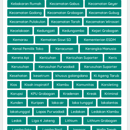
Kebakaran Rumah
Kecamatan Gabus
Kecamatan Geyer
Kecamatan Godong
Kecamatan Grobogan
Kecamatan Gubug
Kecamatan Pulokulon
Kecamatan Toroh
Kecamatan Wirosari
Kecelakaan
Kedungjati
Kedungombo
Kejari Grobogan
Kemarau
Kematian Siswi SD
Kementerian ESDM
Kenal Pemilik Toko
Keracunan
Kerangka Manusia
Kereta Api
Kericuhan
Kericuhan Suporter
Keris
Kerusuhan
Kerusuhan Purwodadi
Kerusuhan Suporter
Kesehatan
kesetrum
khusus galangdana
Ki Ageng Tarub
Kios
Kisah inspiratif
Klambu
Komunitas
Korsleting
Korupsi
KPU Grobogan
Kradenan
Kreak
Kriminal
Kunden
Kuripan
laka air
laka tunggal
lakalantas
lakatunggal
Lapas Purwodadi
Ledakan
Ledakan Klambu
Ledok
Liga 4 Jateng
Lithium
Lithium Grobogan
Lomba foto
Lomba Pocil
longsor
Mafia Tanah