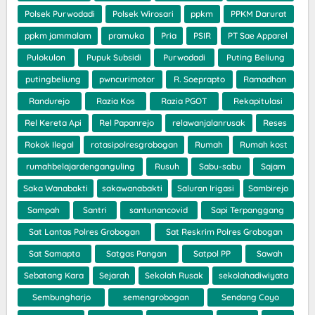
Polsek Purwodadi
Polsek Wirosari
ppkm
PPKM Darurat
ppkm jammalam
pramuka
Pria
PSIR
PT Sae Apparel
Pulokulon
Pupuk Subsidi
Purwodadi
Puting Beliung
putingbeliung
pwncurimotor
R. Soeprapto
Ramadhan
Randurejo
Razia Kos
Razia PGOT
Rekapitulasi
Rel Kereta Api
Rel Papanrejo
relawanjalanrusak
Reses
Rokok Ilegal
rotasipolresgrobogan
Rumah
Rumah kost
rumahbelajardenganguling
Rusuh
Sabu-sabu
Sajam
Saka Wanabakti
sakawanabakti
Saluran Irigasi
Sambirejo
Sampah
Santri
santunancovid
Sapi Terpanggang
Sat Lantas Polres Grobogan
Sat Reskrim Polres Grobogan
Sat Samapta
Satgas Pangan
Satpol PP
Sawah
Sebatang Kara
Sejarah
Sekolah Rusak
sekolahadiwiyata
Sembungharjo
semengrobogan
Sendang Coyo