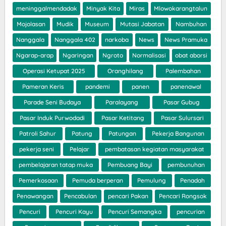
meninggalmendadak
Minyak Kita
Miras
Mlowokarangtalun
Mojolasan
Mudik
Museum
Mutasi Jabatan
Nambuhan
Nanggala
Nanggala 402
narkoba
News
News Pramuka
Ngarap-arap
Ngaringan
Ngroto
Normalisasi
obat aborsi
Operasi Ketupat 2025
Oranghilang
Palembahan
Pameran Keris
pandemi
panen
panenawal
Parade Seni Budaya
Paralayang
Pasar Gubug
Pasar Induk Purwodadi
Pasar Ketitang
Pasar Sulursari
Patroli Sahur
Patung
Patungan
Pekerja Bangunan
pekerja seni
Pelajar
pembatasan kegiatan masyarakat
pembelajaran tatap muka
Pembuang Bayi
pembunuhan
Pemerkosaan
Pemuda berperan
Pemulung
Penadah
Penawangan
Pencabulan
pencari Pakan
Pencari Rongsok
Pencuri
Pencuri Kayu
Pencuri Semangka
pencurian