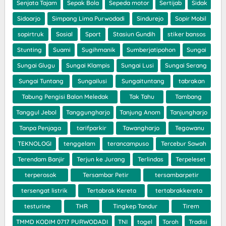
Senjata Tajam
Sepak Bola
Sepeda motor
Sertijab
Sidak
Sidoarjo
Simpang Lima Purwodadi
Sindurejo
Sopir Mobil
sopirtruk
Sosial
Sport
Stasiun Gundih
stiker bansos
Stunting
Suami
Sugihmanik
Sumberjatipohon
Sungai
Sungai Glugu
Sungai Klampis
Sungai Lusi
Sungai Serang
Sungai Tuntang
Sungailusi
Sungaituntang
tabrakan
Tabung Pengisi Balon Meledak
Tak Tahu
Tambang
Tanggul Jebol
Tanggungharjo
Tanjung Anom
Tanjungharjo
Tanpa Penjaga
tarifparkir
Tawangharjo
Tegowanu
TEKNOLOGI
tenggelam
terancampuso
Tercebur Sawah
Terendam Banjir
Terjun ke Jurang
Terlindas
Terpeleset
terperosok
Tersambar Petir
tersambarpetir
tersengat listrik
Tertabrak Kereta
tertabrakkereta
testurine
THR
Tingkep Tandur
Tirem
TMMD KODIM 0717 PURWODADI
TNI
togel
Toroh
Tradisi