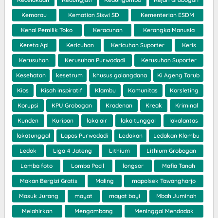
Kemarau
Kematian Siswi SD
Kementerian ESDM
Kenal Pemilik Toko
Keracunan
Kerangka Manusia
Kereta Api
Kericuhan
Kericuhan Suporter
Keris
Kerusuhan
Kerusuhan Purwodadi
Kerusuhan Suporter
Kesehatan
kesetrum
khusus galangdana
Ki Ageng Tarub
Kios
Kisah inspiratif
Klambu
Komunitas
Korsleting
Korupsi
KPU Grobogan
Kradenan
Kreak
Kriminal
Kunden
Kuripan
laka air
laka tunggal
lakalantas
lakatunggal
Lapas Purwodadi
Ledakan
Ledakan Klambu
Ledok
Liga 4 Jateng
Lithium
Lithium Grobogan
Lomba foto
Lomba Pocil
longsor
Mafia Tanah
Makan Bergizi Gratis
Maling
mapolsek Tawangharjo
Masuk Jurang
mayat
mayat bayi
Mbah Juminah
Melahirkan
Mengambang
Meninggal Mendadak