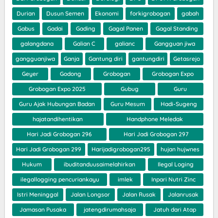
Durian
Dusun Semen
Ekonomi
forkigrobogan
gabah
Gabus
Gadai
Gading
Gagal Panen
Gagal Standing
galangdana
Galian C
galianc
Gangguan jiwa
gangguanjiwa
Ganja
Gantung diri
gantungdiri
Getasrejo
Geyer
Godong
Grobogan
Grobogan Expo
Grobogan Expo 2025
Gubug
Guru
Guru Ajak Hubungan Badan
Guru Mesum
Hadi-Sugeng
hajatandihentikan
Handphone Meledak
Hari Jadi Grobogan 296
Hari Jadi Grobogan 297
Hari Jadi Grobogan 299
Harijadigrobogan295
hujan hujwnes
Hukum
ibuditanduusaimelahirkan
Ilegal Loging
ilegallogging pencuriankayu
imlek
Inpari Nutri Zinc
Istri Meninggal
Jalan Longsor
Jalan Rusak
Jalanrusak
Jamasan Pusaka
jatengdirumahsaja
Jatuh dari Atap