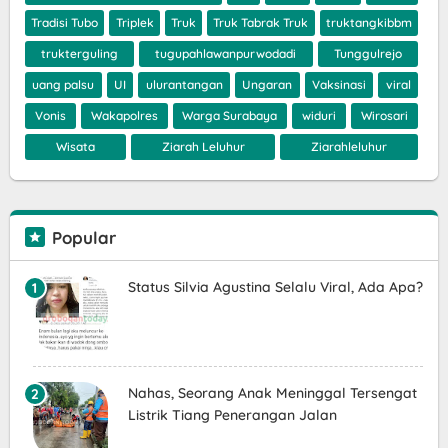
Tradisi Tubo
Triplek
Truk
Truk Tabrak Truk
truktangkibbm
trukterguling
tugupahlawanpurwodadi
Tunggulrejo
uang palsu
UI
ulurantangan
Ungaran
Vaksinasi
viral
Vonis
Wakapolres
Warga Surabaya
widuri
Wirosari
Wisata
Ziarah Leluhur
Ziarahleluhur
Popular
Status Silvia Agustina Selalu Viral, Ada Apa?
Nahas, Seorang Anak Meninggal Tersengat
Listrik Tiang Penerangan Jalan