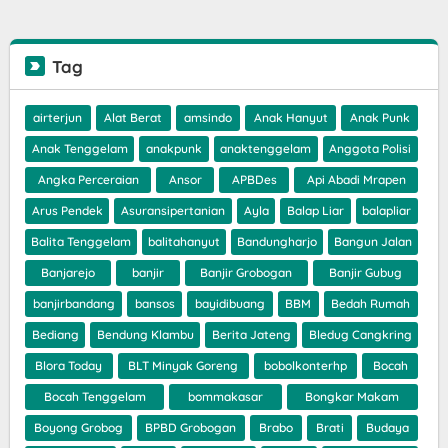
Tag
airterjun
Alat Berat
amsindo
Anak Hanyut
Anak Punk
Anak Tenggelam
anakpunk
anaktenggelam
Anggota Polisi
Angka Perceraian
Ansor
APBDes
Api Abadi Mrapen
Arus Pendek
Asuransipertanian
Ayla
Balap Liar
balapliar
Balita Tenggelam
balitahanyut
Bandungharjo
Bangun Jalan
Banjarejo
banjir
Banjir Grobogan
Banjir Gubug
banjirbandang
bansos
bayidibuang
BBM
Bedah Rumah
Bediang
Bendung Klambu
Berita Jateng
Bledug Cangkring
Blora Today
BLT Minyak Goreng
bobolkonterhp
Bocah
Bocah Tenggelam
bommakasar
Bongkar Makam
Boyong Grobog
BPBD Grobogan
Brabo
Brati
Budaya