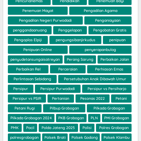
Pencurianemas
Pendidikan
Penemuan Bayi
Penemuan Mayat
Pengadilan Agama
Pengadilan Negeri Purwodadi
Penganiayaan
penggandaanuang
Penggelapan
Pengobatan Gratis
Pengoplos Elpiji
pengungsibanjirkudus
penipuan
Penipuan Online
penyerapanbulog
penyudetansungaisatreyan
Perang Sarung
Perbaikan Jalan
Perbaikan Rel
Perceraian
Perhiasan Emas
Perlintasan Sebidang
Persetubuhan Anak Dibawah Umur
Persipur
Persipur Purwodadi
Persipur vs Persiharjo
Persipur vs PSIR
Pertanian
Pesonas 2022
Petani
Petani Rugi
Pilbup Grobogan
Pilkada Grobogan
Pilkada Grobogan 2024
PKB Grobogan
PLN
PMI Grobogan
PMK
Pocil
Polda Jateng 2025
Polisi
Polres Grobogan
polresgrobogan
Polsek Brati
Polsek Godong
Polsek Klambu