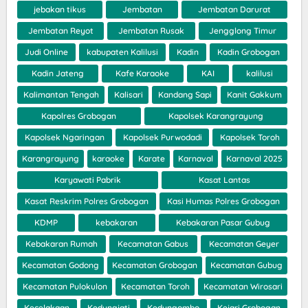
jebakan tikus
Jembatan
Jembatan Darurat
Jembatan Reyot
Jembatan Rusak
Jengglong Timur
Judi Online
kabupaten Kalilusi
Kadin
Kadin Grobogan
Kadin Jateng
Kafe Karaoke
KAI
kalilusi
Kalimantan Tengah
Kalisari
Kandang Sapi
Kanit Gakkum
Kapolres Grobogan
Kapolsek Karangrayung
Kapolsek Ngaringan
Kapolsek Purwodadi
Kapolsek Toroh
Karangrayung
karaoke
Karate
Karnaval
Karnaval 2025
Karyawati Pabrik
Kasat Lantas
Kasat Reskrim Polres Grobogan
Kasi Humas Polres Grobogan
KDMP
kebakaran
Kebakaran Pasar Gubug
Kebakaran Rumah
Kecamatan Gabus
Kecamatan Geyer
Kecamatan Godong
Kecamatan Grobogan
Kecamatan Gubug
Kecamatan Pulokulon
Kecamatan Toroh
Kecamatan Wirosari
Kecelakaan
Kedungjati
Kedungombo
Kejari Grobogan