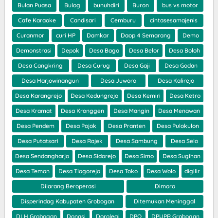
Bulan Puasa
Bulog
bunuhdiri
Buron
bus vs motor
Cafe Karaoke
Candisari
Cemburu
cintasesamajenis
Curanmor
curi HP
Damkar
Daop 4 Semarang
Demo
Demonstrasi
Depok
Desa Bago
Desa Belor
Desa Boloh
Desa Cangkring
Desa Curug
Desa Gaji
Desa Godan
Desa Harjowinangun
Desa Juworo
Desa Kalirejo
Desa Karangrejo
Desa Kedungrejo
Desa Kemiri
Desa Ketro
Desa Kramat
Desa Kronggen
Desa Mangin
Desa Menawan
Desa Pendem
Desa Pojok
Desa Pranten
Desa Pulokulon
Desa Putatsari
Desa Rajek
Desa Sambung
Desa Selo
Desa Sendangharjo
Desa Sidorejo
Desa Simo
Desa Sugihan
Desa Temon
Desa Tlogorejo
Desa Toko
Desa Wolo
digilir
Dilarang Beroperasi
Dimoro
Disperindag Kabupaten Grobogan
Ditemukan Meninggal
DLH Grobogan
Donasi
Dorolegi
DPO
DPUPR Grobogan