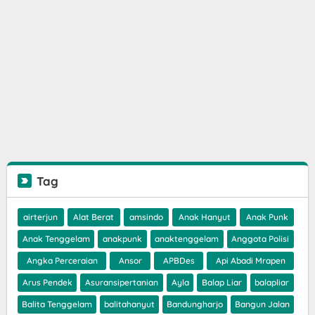
Tag
airterjun
Alat Berat
amsindo
Anak Hanyut
Anak Punk
Anak Tenggelam
anakpunk
anaktenggelam
Anggota Polisi
Angka Perceraian
Ansor
APBDes
Api Abadi Mrapen
Arus Pendek
Asuransipertanian
Ayla
Balap Liar
balapliar
Balita Tenggelam
balitahanyut
Bandungharjo
Bangun Jalan