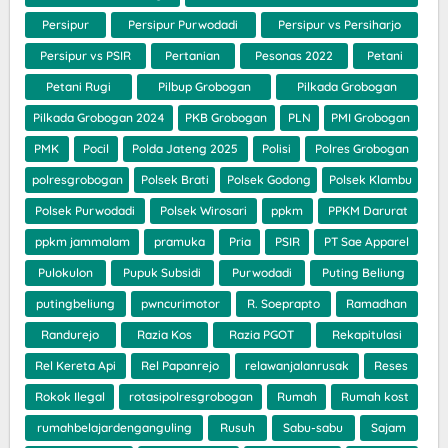
Persipur
Persipur Purwodadi
Persipur vs Persiharjo
Persipur vs PSIR
Pertanian
Pesonas 2022
Petani
Petani Rugi
Pilbup Grobogan
Pilkada Grobogan
Pilkada Grobogan 2024
PKB Grobogan
PLN
PMI Grobogan
PMK
Pocil
Polda Jateng 2025
Polisi
Polres Grobogan
polresgrobogan
Polsek Brati
Polsek Godong
Polsek Klambu
Polsek Purwodadi
Polsek Wirosari
ppkm
PPKM Darurat
ppkm jammalam
pramuka
Pria
PSIR
PT Sae Apparel
Pulokulon
Pupuk Subsidi
Purwodadi
Puting Beliung
putingbeliung
pwncurimotor
R. Soeprapto
Ramadhan
Randurejo
Razia Kos
Razia PGOT
Rekapitulasi
Rel Kereta Api
Rel Papanrejo
relawanjalanrusak
Reses
Rokok Ilegal
rotasipolresgrobogan
Rumah
Rumah kost
rumahbelajardenganguling
Rusuh
Sabu-sabu
Sajam