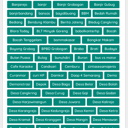
Banjarejo
banjir
Banjir Grobogan
Banjir Gubug
banjirbandang
bansos
bayidibuang
BBM
Bedah Rumah
Bediang
Bendung Klambu
Berita Jateng
Bledug Cangkring
Blora Today
BLT Minyak Goreng
bobolkonterhp
Bocah
Bocah Tenggelam
bommakasar
Bongkar Makam
Boyong Grobog
BPBD Grobogan
Brabo
Brati
Budaya
Bulan Puasa
Bulog
bunuhdiri
Buron
bus vs motor
Cafe Karaoke
Candisari
Cemburu
cintasesamajenis
Curanmor
curi HP
Damkar
Daop 4 Semarang
Demo
Demonstrasi
Depok
Desa Bago
Desa Belor
Desa Boloh
Desa Cangkring
Desa Curug
Desa Gaji
Desa Godan
Desa Harjowinangun
Desa Juworo
Desa Kalirejo
Desa Karangrejo
Desa Kedungrejo
Desa Kemiri
Desa Ketro
Desa Kramat
Desa Kronggen
Desa Mangin
Desa Menawan