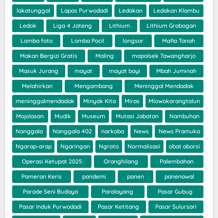
lakatunggal
Lapas Purwodadi
Ledakan
Ledakan Klambu
Ledok
Liga 4 Jateng
Lithium
Lithium Grobogan
Lomba foto
Lomba Pocil
longsor
Mafia Tanah
Makan Bergizi Gratis
Maling
mapolsek Tawangharjo
Masuk Jurang
mayat
mayat bayi
Mbah Juminah
Melahirkan
Mengambang
Meninggal Mendadak
meninggalmendadak
Minyak Kita
Miras
Mlowokarangtalun
Mojolasan
Mudik
Museum
Mutasi Jabatan
Nambuhan
Nanggala
Nanggala 402
narkoba
News
News Pramuka
Ngarap-arap
Ngaringan
Ngroto
Normalisasi
obat aborsi
Operasi Ketupat 2025
Oranghilang
Palembahan
Pameran Keris
pandemi
panen
panenawal
Parade Seni Budaya
Paralayang
Pasar Gubug
Pasar Induk Purwodadi
Pasar Ketitang
Pasar Sulursari