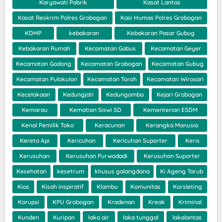
Karyawati Pabrik
Kasat Lantas
Kasat Reskrim Polres Grobogan
Kasi Humas Polres Grobogan
KDMP
kebakaran
Kebakaran Pasar Gubug
Kebakaran Rumah
Kecamatan Gabus
Kecamatan Geyer
Kecamatan Godong
Kecamatan Grobogan
Kecamatan Gubug
Kecamatan Pulokulon
Kecamatan Toroh
Kecamatan Wirosari
Kecelakaan
Kedungjati
Kedungombo
Kejari Grobogan
Kemarau
Kematian Siswi SD
Kementerian ESDM
Kenal Pemilik Toko
Keracunan
Kerangka Manusia
Kereta Api
Kericuhan
Kericuhan Suporter
Keris
Kerusuhan
Kerusuhan Purwodadi
Kerusuhan Suporter
Kesehatan
kesetrum
khusus galangdana
Ki Ageng Tarub
Kios
Kisah inspiratif
Klambu
Komunitas
Korsleting
Korupsi
KPU Grobogan
Kradenan
Kreak
Kriminal
Kunden
Kuripan
laka air
laka tunggal
lakalantas