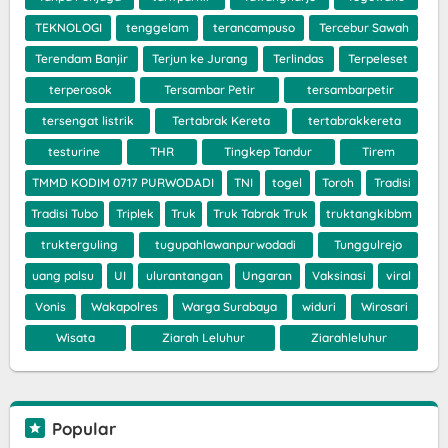
TEKNOLOGI
tenggelam
terancampuso
Tercebur Sawah
Terendam Banjir
Terjun ke Jurang
Terlindas
Terpeleset
terperosok
Tersambar Petir
tersambarpetir
tersengat listrik
Tertabrak Kereta
tertabrakkereta
testurine
THR
Tingkep Tandur
Tirem
TMMD KODIM 0717 PURWODADI
TNI
togel
Toroh
Tradisi
Tradisi Tubo
Triplek
Truk
Truk Tabrak Truk
truktangkibbm
trukterguling
tugupahlawanpurwodadi
Tunggulrejo
uang palsu
UI
ulurantangan
Ungaran
Vaksinasi
viral
Vonis
Wakapolres
Warga Surabaya
widuri
Wirosari
Wisata
Ziarah Leluhur
Ziarahleluhur
Popular