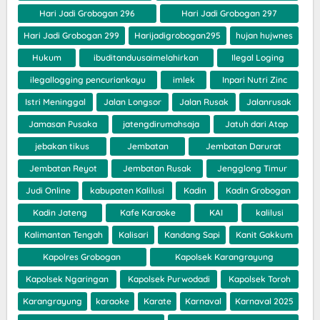
Hari Jadi Grobogan 296
Hari Jadi Grobogan 297
Hari Jadi Grobogan 299
Harijadigrobogan295
hujan hujwnes
Hukum
ibuditanduusaimelahirkan
Ilegal Loging
ilegallogging pencuriankayu
imlek
Inpari Nutri Zinc
Istri Meninggal
Jalan Longsor
Jalan Rusak
Jalanrusak
Jamasan Pusaka
jatengdirumahsaja
Jatuh dari Atap
jebakan tikus
Jembatan
Jembatan Darurat
Jembatan Reyot
Jembatan Rusak
Jengglong Timur
Judi Online
kabupaten Kalilusi
Kadin
Kadin Grobogan
Kadin Jateng
Kafe Karaoke
KAI
kalilusi
Kalimantan Tengah
Kalisari
Kandang Sapi
Kanit Gakkum
Kapolres Grobogan
Kapolsek Karangrayung
Kapolsek Ngaringan
Kapolsek Purwodadi
Kapolsek Toroh
Karangrayung
karaoke
Karate
Karnaval
Karnaval 2025