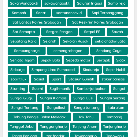
Saka Wanabakti
sakawanabakti
Saluran Irigasi
Sambirejo
Sampah
Santri
santunancovid
Sapi Terpanggang
Sat Lantas Polres Grobogan
Sat Reskrim Polres Grobogan
Sat Samapta
Satgas Pangan
Satpol PP
Sawah
Sebatang Kara
Sejarah
Sekolah Rusak
sekolahadiwiyata
Sembungharjo
semengrobogan
Sendang Coyo
Senjata Tajam
Sepak Bola
Sepeda motor
Sertijab
Sidak
Sidoarjo
Simpang Lima Purwodadi
Sindurejo
Sopir Mobil
sopirtruk
Sosial
Sport
Stasiun Gundih
stiker bansos
Stunting
Suami
Sugihmanik
Sumberjatipohon
Sungai
Sungai Glugu
Sungai Klampis
Sungai Lusi
Sungai Serang
Sungai Tuntang
Sungailusi
Sungaituntang
tabrakan
Tabung Pengisi Balon Meledak
Tak Tahu
Tambang
Tanggul Jebol
Tanggungharjo
Tanjung Anom
Tanjungharjo
Tanpa Penjaga
tarifparkir
Tawangharjo
Tegowanu