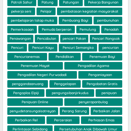
Patroli Sahur
Patung
Patungan
Pekerja Bangunan
pekerja seni
Pelajar
pembatasan kegiatan masyarakat
pembelajaran tatap muka
Pembuang Bayi
pembunuhan
Pemerkosaan
Pemuda berperan
Pemulung
Penadah
Penawangan
Pencabulan
pencari Pakan
Pencari Rongsok
Pencuri
Pencuri Kayu
Pencuri Semangka
pencurian
Pencurianemas
Pendidikan
Penemuan Bayi
Penemuan Mayat
Pengadilan Agama
Pengadilan Negeri Purwodadi
Penganiayaan
penggandaanuang
Penggelapan
Pengobatan Gratis
Pengoplos Elpiji
pengungsibanjirkudus
penipuan
Penipuan Online
penyerapanbulog
penyudetansungaisatreyan
Perang Sarung
Perbaikan Jalan
Perbaikan Rel
Perceraian
Perhiasan Emas
Perlintasan Sebidang
Persetubuhan Anak Dibawah Umur