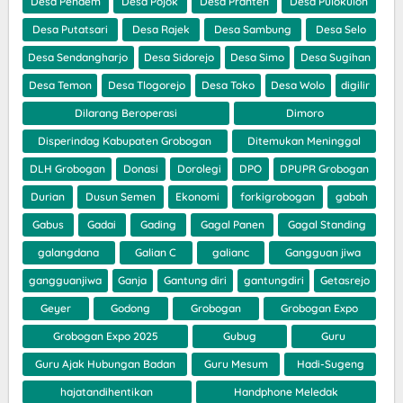
Desa Pendem
Desa Pojok
Desa Pranten
Desa Pulokulon
Desa Putatsari
Desa Rajek
Desa Sambung
Desa Selo
Desa Sendangharjo
Desa Sidorejo
Desa Simo
Desa Sugihan
Desa Temon
Desa Tlogorejo
Desa Toko
Desa Wolo
digilir
Dilarang Beroperasi
Dimoro
Disperindag Kabupaten Grobogan
Ditemukan Meninggal
DLH Grobogan
Donasi
Dorolegi
DPO
DPUPR Grobogan
Durian
Dusun Semen
Ekonomi
forkigrobogan
gabah
Gabus
Gadai
Gading
Gagal Panen
Gagal Standing
galangdana
Galian C
galianc
Gangguan jiwa
gangguanjiwa
Ganja
Gantung diri
gantungdiri
Getasrejo
Geyer
Godong
Grobogan
Grobogan Expo
Grobogan Expo 2025
Gubug
Guru
Guru Ajak Hubungan Badan
Guru Mesum
Hadi-Sugeng
hajatandihentikan
Handphone Meledak