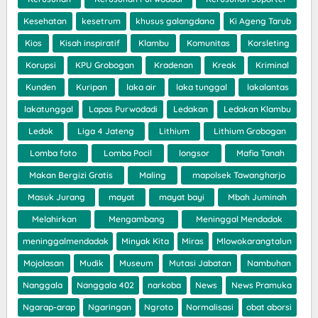
Kesehatan
kesetrum
khusus galangdana
Ki Ageng Tarub
Kios
Kisah inspiratif
Klambu
Komunitas
Korsleting
Korupsi
KPU Grobogan
Kradenan
Kreak
Kriminal
Kunden
Kuripan
laka air
laka tunggal
lakalantas
lakatunggal
Lapas Purwodadi
Ledakan
Ledakan Klambu
Ledok
Liga 4 Jateng
Lithium
Lithium Grobogan
Lomba foto
Lomba Pocil
longsor
Mafia Tanah
Makan Bergizi Gratis
Maling
mapolsek Tawangharjo
Masuk Jurang
mayat
mayat bayi
Mbah Juminah
Melahirkan
Mengambang
Meninggal Mendadak
meninggalmendadak
Minyak Kita
Miras
Mlowokarangtalun
Mojolasan
Mudik
Museum
Mutasi Jabatan
Nambuhan
Nanggala
Nanggala 402
narkoba
News
News Pramuka
Ngarap-arap
Ngaringan
Ngroto
Normalisasi
obat aborsi