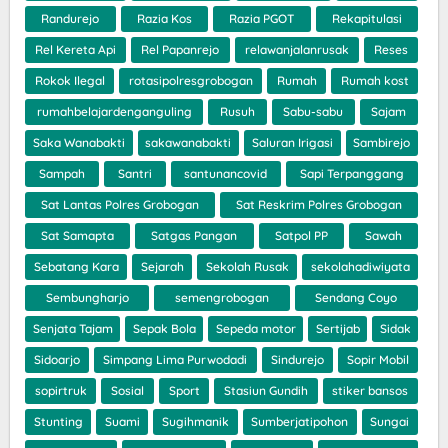
Randurejo
Razia Kos
Razia PGOT
Rekapitulasi
Rel Kereta Api
Rel Papanrejo
relawanjalanrusak
Reses
Rokok Ilegal
rotasipolresgrobogan
Rumah
Rumah kost
rumahbelajardenganguling
Rusuh
Sabu-sabu
Sajam
Saka Wanabakti
sakawanabakti
Saluran Irigasi
Sambirejo
Sampah
Santri
santunancovid
Sapi Terpanggang
Sat Lantas Polres Grobogan
Sat Reskrim Polres Grobogan
Sat Samapta
Satgas Pangan
Satpol PP
Sawah
Sebatang Kara
Sejarah
Sekolah Rusak
sekolahadiwiyata
Sembungharjo
semengrobogan
Sendang Coyo
Senjata Tajam
Sepak Bola
Sepeda motor
Sertijab
Sidak
Sidoarjo
Simpang Lima Purwodadi
Sindurejo
Sopir Mobil
sopirtruk
Sosial
Sport
Stasiun Gundih
stiker bansos
Stunting
Suami
Sugihmanik
Sumberjatipohon
Sungai