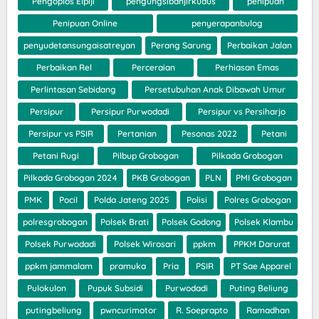
Pengoplos Elpiji
pengungsibanjirkudus
penipuan
Penipuan Online
penyerapanbulog
penyudetansungaisatreyan
Perang Sarung
Perbaikan Jalan
Perbaikan Rel
Perceraian
Perhiasan Emas
Perlintasan Sebidang
Persetubuhan Anak Dibawah Umur
Persipur
Persipur Purwodadi
Persipur vs Persiharjo
Persipur vs PSIR
Pertanian
Pesonas 2022
Petani
Petani Rugi
Pilbup Grobogan
Pilkada Grobogan
Pilkada Grobogan 2024
PKB Grobogan
PLN
PMI Grobogan
PMK
Pocil
Polda Jateng 2025
Polisi
Polres Grobogan
polresgrobogan
Polsek Brati
Polsek Godong
Polsek Klambu
Polsek Purwodadi
Polsek Wirosari
ppkm
PPKM Darurat
ppkm jammalam
pramuka
Pria
PSIR
PT Sae Apparel
Pulokulon
Pupuk Subsidi
Purwodadi
Puting Beliung
putingbeliung
pwncurimotor
R. Soeprapto
Ramadhan