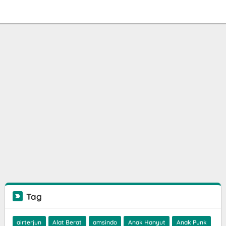
Tag
airterjun
Alat Berat
amsindo
Anak Hanyut
Anak Punk