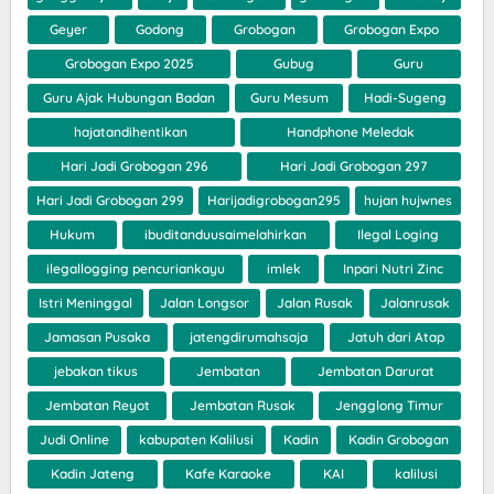
Geyer
Godong
Grobogan
Grobogan Expo
Grobogan Expo 2025
Gubug
Guru
Guru Ajak Hubungan Badan
Guru Mesum
Hadi-Sugeng
hajatandihentikan
Handphone Meledak
Hari Jadi Grobogan 296
Hari Jadi Grobogan 297
Hari Jadi Grobogan 299
Harijadigrobogan295
hujan hujwnes
Hukum
ibuditanduusaimelahirkan
Ilegal Loging
ilegallogging pencuriankayu
imlek
Inpari Nutri Zinc
Istri Meninggal
Jalan Longsor
Jalan Rusak
Jalanrusak
Jamasan Pusaka
jatengdirumahsaja
Jatuh dari Atap
jebakan tikus
Jembatan
Jembatan Darurat
Jembatan Reyot
Jembatan Rusak
Jengglong Timur
Judi Online
kabupaten Kalilusi
Kadin
Kadin Grobogan
Kadin Jateng
Kafe Karaoke
KAI
kalilusi