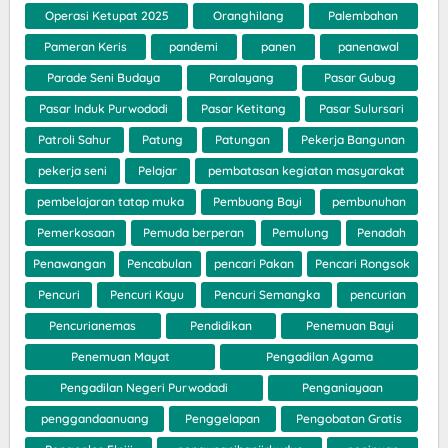
Operasi Ketupat 2025
Oranghilang
Palembahan
Pameran Keris
pandemi
panen
panenawal
Parade Seni Budaya
Paralayang
Pasar Gubug
Pasar Induk Purwodadi
Pasar Ketitang
Pasar Sulursari
Patroli Sahur
Patung
Patungan
Pekerja Bangunan
pekerja seni
Pelajar
pembatasan kegiatan masyarakat
pembelajaran tatap muka
Pembuang Bayi
pembunuhan
Pemerkosaan
Pemuda berperan
Pemulung
Penadah
Penawangan
Pencabulan
pencari Pakan
Pencari Rongsok
Pencuri
Pencuri Kayu
Pencuri Semangka
pencurian
Pencurianemas
Pendidikan
Penemuan Bayi
Penemuan Mayat
Pengadilan Agama
Pengadilan Negeri Purwodadi
Penganiayaan
penggandaanuang
Penggelapan
Pengobatan Gratis