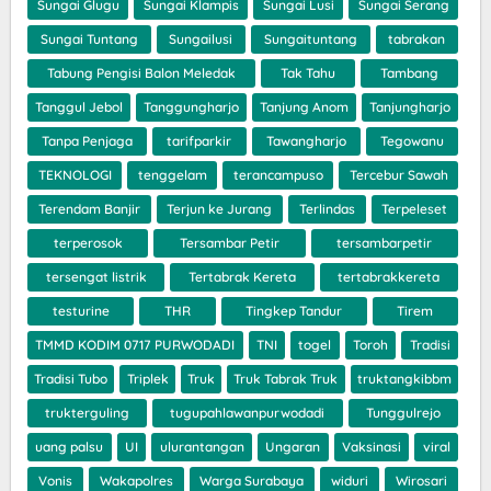
Sungai Glugu
Sungai Klampis
Sungai Lusi
Sungai Serang
Sungai Tuntang
Sungailusi
Sungaituntang
tabrakan
Tabung Pengisi Balon Meledak
Tak Tahu
Tambang
Tanggul Jebol
Tanggungharjo
Tanjung Anom
Tanjungharjo
Tanpa Penjaga
tarifparkir
Tawangharjo
Tegowanu
TEKNOLOGI
tenggelam
terancampuso
Tercebur Sawah
Terendam Banjir
Terjun ke Jurang
Terlindas
Terpeleset
terperosok
Tersambar Petir
tersambarpetir
tersengat listrik
Tertabrak Kereta
tertabrakkereta
testurine
THR
Tingkep Tandur
Tirem
TMMD KODIM 0717 PURWODADI
TNI
togel
Toroh
Tradisi
Tradisi Tubo
Triplek
Truk
Truk Tabrak Truk
truktangkibbm
trukterguling
tugupahlawanpurwodadi
Tunggulrejo
uang palsu
UI
ulurantangan
Ungaran
Vaksinasi
viral
Vonis
Wakapolres
Warga Surabaya
widuri
Wirosari