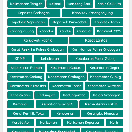
Kalimantan Tengah
Kalisari
Kandang Sapi
Kanit Gakkum
Kapolres Grobogan
Kapolsek Karangrayung
Kapolsek Ngaringan
Kapolsek Purwodadi
Kapolsek Toroh
Karangrayung
karaoke
Karate
Karnaval
Karnaval 2025
Karyawati Pabrik
Kasat Lantas
Kasat Reskrim Polres Grobogan
Kasi Humas Polres Grobogan
KDMP
kebakaran
Kebakaran Pasar Gubug
Kebakaran Rumah
Kecamatan Gabus
Kecamatan Geyer
Kecamatan Godong
Kecamatan Grobogan
Kecamatan Gubug
Kecamatan Pulokulon
Kecamatan Toroh
Kecamatan Wirosari
Kecelakaan
Kedungjati
Kedungombo
Kejari Grobogan
Kemarau
Kematian Siswi SD
Kementerian ESDM
Kenal Pemilik Toko
Keracunan
Kerangka Manusia
Kereta Api
Kericuhan
Kericuhan Suporter
Keris
Kerusuhan
Kerusuhan Purwodadi
Kerusuhan Suporter