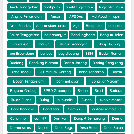
Anak Tenggelam
anakpunk
anaktenggelam
Anggota Polisi
Angka Perceraian
Ansor
APBDes
Api Abadi Mrapen
Arus Pendek
Asuransipertanian
Ayla
Balap Liar
balapliar
Balita Tenggelam
balitahanyut
Bandungharjo
Bangun Jalan
Banjarejo
banjir
Banjir Grobogan
Banjir Gubug
banjirbandang
bansos
bayidibuang
BBM
Bedah Rumah
Bediang
Bendung Klambu
Berita Jateng
Bledug Cangkring
Blora Today
BLT Minyak Goreng
bobolkonterhp
Bocah
Bocah Tenggelam
bommakasar
Bongkar Makam
Boyong Grobog
BPBD Grobogan
Brabo
Brati
Budaya
Bulan Puasa
Bulog
bunuhdiri
Buron
bus vs motor
Cafe Karaoke
Candisari
Cemburu
cintasesamajenis
Curanmor
curi HP
Damkar
Daop 4 Semarang
Demo
Demonstrasi
Depok
Desa Bago
Desa Belor
Desa Boloh