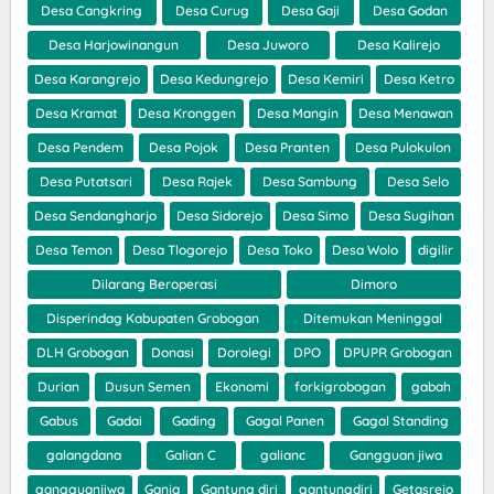
Desa Cangkring
Desa Curug
Desa Gaji
Desa Godan
Desa Harjowinangun
Desa Juworo
Desa Kalirejo
Desa Karangrejo
Desa Kedungrejo
Desa Kemiri
Desa Ketro
Desa Kramat
Desa Kronggen
Desa Mangin
Desa Menawan
Desa Pendem
Desa Pojok
Desa Pranten
Desa Pulokulon
Desa Putatsari
Desa Rajek
Desa Sambung
Desa Selo
Desa Sendangharjo
Desa Sidorejo
Desa Simo
Desa Sugihan
Desa Temon
Desa Tlogorejo
Desa Toko
Desa Wolo
digilir
Dilarang Beroperasi
Dimoro
Disperindag Kabupaten Grobogan
Ditemukan Meninggal
DLH Grobogan
Donasi
Dorolegi
DPO
DPUPR Grobogan
Durian
Dusun Semen
Ekonomi
forkigrobogan
gabah
Gabus
Gadai
Gading
Gagal Panen
Gagal Standing
galangdana
Galian C
galianc
Gangguan jiwa
gangguanjiwa
Ganja
Gantung diri
gantungdiri
Getasrejo