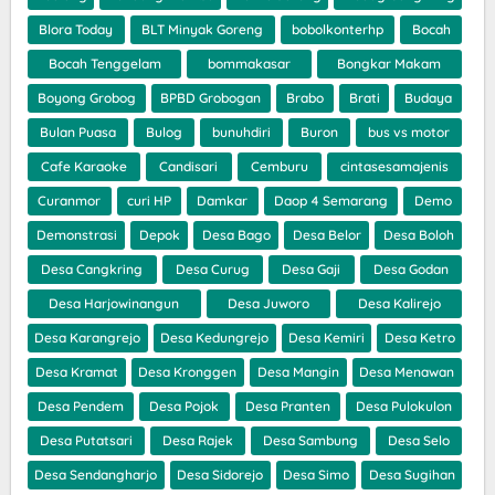
Blora Today
BLT Minyak Goreng
bobolkonterhp
Bocah
Bocah Tenggelam
bommakasar
Bongkar Makam
Boyong Grobog
BPBD Grobogan
Brabo
Brati
Budaya
Bulan Puasa
Bulog
bunuhdiri
Buron
bus vs motor
Cafe Karaoke
Candisari
Cemburu
cintasesamajenis
Curanmor
curi HP
Damkar
Daop 4 Semarang
Demo
Demonstrasi
Depok
Desa Bago
Desa Belor
Desa Boloh
Desa Cangkring
Desa Curug
Desa Gaji
Desa Godan
Desa Harjowinangun
Desa Juworo
Desa Kalirejo
Desa Karangrejo
Desa Kedungrejo
Desa Kemiri
Desa Ketro
Desa Kramat
Desa Kronggen
Desa Mangin
Desa Menawan
Desa Pendem
Desa Pojok
Desa Pranten
Desa Pulokulon
Desa Putatsari
Desa Rajek
Desa Sambung
Desa Selo
Desa Sendangharjo
Desa Sidorejo
Desa Simo
Desa Sugihan