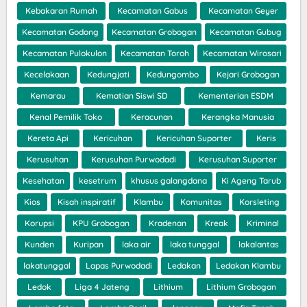
Kebakaran Rumah
Kecamatan Gabus
Kecamatan Geyer
Kecamatan Godong
Kecamatan Grobogan
Kecamatan Gubug
Kecamatan Pulokulon
Kecamatan Toroh
Kecamatan Wirosari
Kecelakaan
Kedungjati
Kedungombo
Kejari Grobogan
Kemarau
Kematian Siswi SD
Kementerian ESDM
Kenal Pemilik Toko
Keracunan
Kerangka Manusia
Kereta Api
Kericuhan
Kericuhan Suporter
Keris
Kerusuhan
Kerusuhan Purwodadi
Kerusuhan Suporter
Kesehatan
kesetrum
khusus galangdana
Ki Ageng Tarub
Kios
Kisah inspiratif
Klambu
Komunitas
Korsleting
Korupsi
KPU Grobogan
Kradenan
Kreak
Kriminal
Kunden
Kuripan
laka air
laka tunggal
lakalantas
lakatunggal
Lapas Purwodadi
Ledakan
Ledakan Klambu
Ledok
Liga 4 Jateng
Lithium
Lithium Grobogan