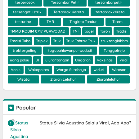
terperosok
Tersambar Petir
tersambarpetir
tersengat listrik
Tertabrak Kereta
tertabrakkereta
testurine
THR
Tingkep Tandur
Tirem
TMMD KODIM 0717 PURWODADI
TNI
togel
Toroh
Tradisi
Tradisi Tubo
Triplek
Truk
Truk Tabrak Truk
truktangkibbm
trukterguling
tugupahlawanpurwodadi
Tunggulrejo
uang palsu
UI
ulurantangan
Ungaran
Vaksinasi
viral
Vonis
Wakapolres
Warga Surabaya
widuri
Wirosari
Wisata
Ziarah Leluhur
Ziarahleluhur
Popular
Status Silvia Agustina Selalu Viral, Ada Apa?