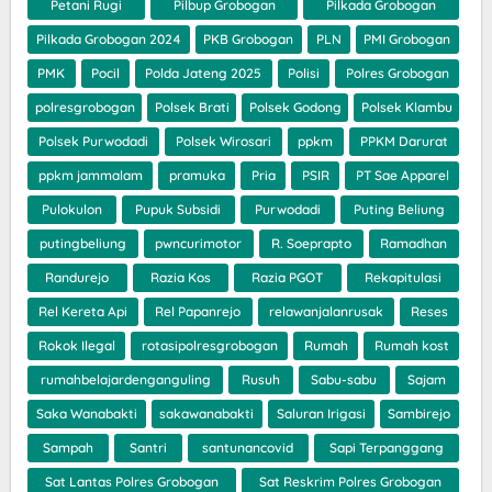
Petani Rugi
Pilbup Grobogan
Pilkada Grobogan
Pilkada Grobogan 2024
PKB Grobogan
PLN
PMI Grobogan
PMK
Pocil
Polda Jateng 2025
Polisi
Polres Grobogan
polresgrobogan
Polsek Brati
Polsek Godong
Polsek Klambu
Polsek Purwodadi
Polsek Wirosari
ppkm
PPKM Darurat
ppkm jammalam
pramuka
Pria
PSIR
PT Sae Apparel
Pulokulon
Pupuk Subsidi
Purwodadi
Puting Beliung
putingbeliung
pwncurimotor
R. Soeprapto
Ramadhan
Randurejo
Razia Kos
Razia PGOT
Rekapitulasi
Rel Kereta Api
Rel Papanrejo
relawanjalanrusak
Reses
Rokok Ilegal
rotasipolresgrobogan
Rumah
Rumah kost
rumahbelajardenganguling
Rusuh
Sabu-sabu
Sajam
Saka Wanabakti
sakawanabakti
Saluran Irigasi
Sambirejo
Sampah
Santri
santunancovid
Sapi Terpanggang
Sat Lantas Polres Grobogan
Sat Reskrim Polres Grobogan