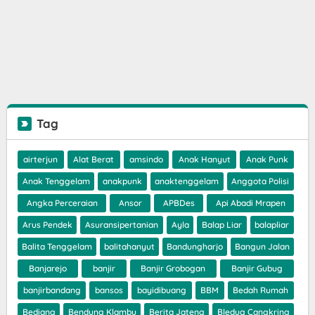
Tag
airterjun
Alat Berat
amsindo
Anak Hanyut
Anak Punk
Anak Tenggelam
anakpunk
anaktenggelam
Anggota Polisi
Angka Perceraian
Ansor
APBDes
Api Abadi Mrapen
Arus Pendek
Asuransipertanian
Ayla
Balap Liar
balapliar
Balita Tenggelam
balitahanyut
Bandungharjo
Bangun Jalan
Banjarejo
banjir
Banjir Grobogan
Banjir Gubug
banjirbandang
bansos
bayidibuang
BBM
Bedah Rumah
Bediang
Bendung Klambu
Berita Jateng
Bledug Cangkring