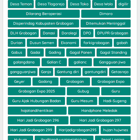
Desa Temon
Desa Tlogorejo
Desa Toko
Desa Wolo
digilir
Dilarang Beroperasi
Dimoro
Disperindag Kabupaten Grobogan
Ditemukan Meninggal
DLH Grobogan
Donasi
Dorolegi
DPO
DPUPR Grobogan
Durian
Dusun Semen
Ekonomi
forkigrobogan
gabah
Gabus
Gadai
Gading
Gagal Panen
Gagal Standing
galangdana
Galian C
galianc
Gangguan jiwa
gangguanjiwa
Ganja
Gantung diri
gantungdiri
Getasrejo
Geyer
Godong
Grobogan
Grobogan Expo
Grobogan Expo 2025
Gubug
Guru
Guru Ajak Hubungan Badan
Guru Mesum
Hadi-Sugeng
hajatandihentikan
Handphone Meledak
Hari Jadi Grobogan 296
Hari Jadi Grobogan 297
Hari Jadi Grobogan 299
Harijadigrobogan295
hujan hujwnes
Hukum
ibuditanduusaimelahirkan
Ilegal Loging