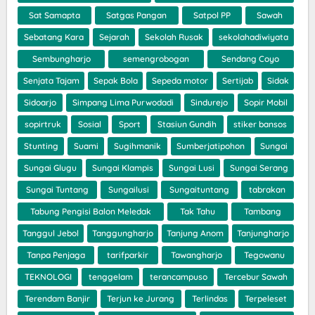
Sat Samapta
Satgas Pangan
Satpol PP
Sawah
Sebatang Kara
Sejarah
Sekolah Rusak
sekolahadiwiyata
Sembungharjo
semengrobogan
Sendang Coyo
Senjata Tajam
Sepak Bola
Sepeda motor
Sertijab
Sidak
Sidoarjo
Simpang Lima Purwodadi
Sindurejo
Sopir Mobil
sopirtruk
Sosial
Sport
Stasiun Gundih
stiker bansos
Stunting
Suami
Sugihmanik
Sumberjatipohon
Sungai
Sungai Glugu
Sungai Klampis
Sungai Lusi
Sungai Serang
Sungai Tuntang
Sungailusi
Sungaituntang
tabrakan
Tabung Pengisi Balon Meledak
Tak Tahu
Tambang
Tanggul Jebol
Tanggungharjo
Tanjung Anom
Tanjungharjo
Tanpa Penjaga
tarifparkir
Tawangharjo
Tegowanu
TEKNOLOGI
tenggelam
terancampuso
Tercebur Sawah
Terendam Banjir
Terjun ke Jurang
Terlindas
Terpeleset