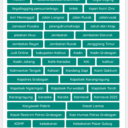
ilegallogging pencuriankayu
imlek
Inpari Nutri Zinc
Istri Meninggal
Jalan Longsor
Jalan Rusak
Jalanrusak
Jamasan Pusaka
jatengdirumahsaja
Jatuh dari Atap
jebakan tikus
Jembatan
Jembatan Darurat
Jembatan Reyot
Jembatan Rusak
Jengglong Timur
Judi Online
kabupaten Kalilusi
Kadin
Kadin Grobogan
Kadin Jateng
Kafe Karaoke
KAI
kalilusi
Kalimantan Tengah
Kalisari
Kandang Sapi
Kanit Gakkum
Kapolres Grobogan
Kapolsek Karangrayung
Kapolsek Ngaringan
Kapolsek Purwodadi
Kapolsek Toroh
Karangrayung
karaoke
Karate
Karnaval
Karnaval 2025
Karyawati Pabrik
Kasat Lantas
Kasat Reskrim Polres Grobogan
Kasi Humas Polres Grobogan
KDMP
kebakaran
Kebakaran Pasar Gubug