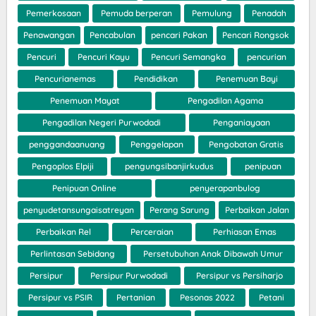
Pemerkosaan
Pemuda berperan
Pemulung
Penadah
Penawangan
Pencabulan
pencari Pakan
Pencari Rongsok
Pencuri
Pencuri Kayu
Pencuri Semangka
pencurian
Pencurianemas
Pendidikan
Penemuan Bayi
Penemuan Mayat
Pengadilan Agama
Pengadilan Negeri Purwodadi
Penganiayaan
penggandaanuang
Penggelapan
Pengobatan Gratis
Pengoplos Elpiji
pengungsibanjirkudus
penipuan
Penipuan Online
penyerapanbulog
penyudetansungaisatreyan
Perang Sarung
Perbaikan Jalan
Perbaikan Rel
Perceraian
Perhiasan Emas
Perlintasan Sebidang
Persetubuhan Anak Dibawah Umur
Persipur
Persipur Purwodadi
Persipur vs Persiharjo
Persipur vs PSIR
Pertanian
Pesonas 2022
Petani