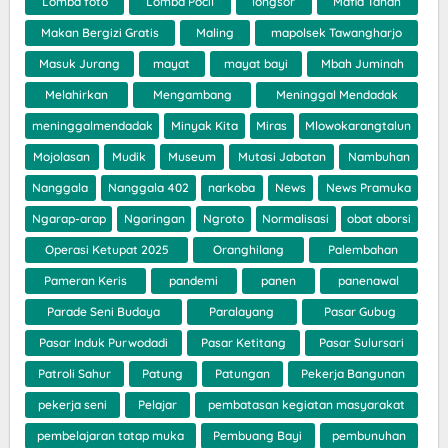
Lomba foto
Lomba Pocil
longsor
Mafia Tanah
Makan Bergizi Gratis
Maling
mapolsek Tawangharjo
Masuk Jurang
mayat
mayat bayi
Mbah Juminah
Melahirkan
Mengambang
Meninggal Mendadak
meninggalmendadak
Minyak Kita
Miras
Mlowokarangtalun
Mojolasan
Mudik
Museum
Mutasi Jabatan
Nambuhan
Nanggala
Nanggala 402
narkoba
News
News Pramuka
Ngarap-arap
Ngaringan
Ngroto
Normalisasi
obat aborsi
Operasi Ketupat 2025
Oranghilang
Palembahan
Pameran Keris
pandemi
panen
panenawal
Parade Seni Budaya
Paralayang
Pasar Gubug
Pasar Induk Purwodadi
Pasar Ketitang
Pasar Sulursari
Patroli Sahur
Patung
Patungan
Pekerja Bangunan
pekerja seni
Pelajar
pembatasan kegiatan masyarakat
pembelajaran tatap muka
Pembuang Bayi
pembunuhan