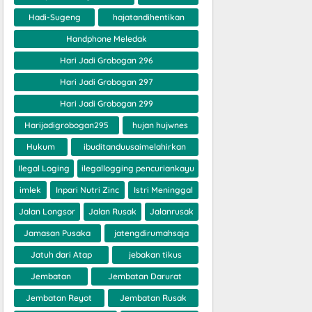
Hadi-Sugeng
hajatandihentikan
Handphone Meledak
Hari Jadi Grobogan 296
Hari Jadi Grobogan 297
Hari Jadi Grobogan 299
Harijadigrobogan295
hujan hujwnes
Hukum
ibuditanduusaimelahirkan
Ilegal Loging
ilegallogging pencuriankayu
imlek
Inpari Nutri Zinc
Istri Meninggal
Jalan Longsor
Jalan Rusak
Jalanrusak
Jamasan Pusaka
jatengdirumahsaja
Jatuh dari Atap
jebakan tikus
Jembatan
Jembatan Darurat
Jembatan Reyot
Jembatan Rusak