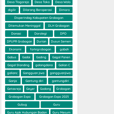
Desa Tlogorejo
Desa Toko
Desa Wolo
digilir
Dilarang Beroperasi
Dimoro
Disperindag Kabupaten Grobogan
Ditemukan Meninggal
DLH Grobogan
Donasi
Dorolegi
DPO
DPUPR Grobogan
Durian
Dusun Semen
Ekonomi
forkigrobogan
gabah
Gabus
Gadai
Gading
Gagal Panen
Gagal Standing
galangdana
Galian C
galianc
Gangguan jiwa
gangguanjiwa
Ganja
Gantung diri
gantungdiri
Getasrejo
Geyer
Godong
Grobogan
Grobogan Expo
Grobogan Expo 2025
Gubug
Guru
Guru Ajak Hubungan Badan
Guru Mesum