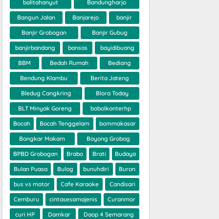
balitahanyut
Bandungharjo
Bangun Jalan
Banjarejo
banjir
Banjir Grobogan
Banjir Gubug
banjirbandang
bansos
bayidibuang
BBM
Bedah Rumah
Bediang
Bendung Klambu
Berita Jateng
Bledug Cangkring
Blora Today
BLT Minyak Goreng
bobolkonterhp
Bocah
Bocah Tenggelam
bommakasar
Bongkar Makam
Boyong Grobog
BPBD Grobogan
Brabo
Brati
Budaya
Bulan Puasa
Bulog
bunuhdiri
Buron
bus vs motor
Cafe Karaoke
Candisari
Cemburu
cintasesamajenis
Curanmor
curi HP
Damkar
Daop 4 Semarang