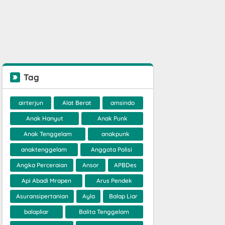
Tag
airterjun
Alat Berat
amsindo
Anak Hanyut
Anak Punk
Anak Tenggelam
anakpunk
anaktenggelam
Anggota Polisi
Angka Perceraian
Ansor
APBDes
Api Abadi Mrapen
Arus Pendek
Asuransipertanian
Ayla
Balap Liar
balapliar
Balita Tenggelam