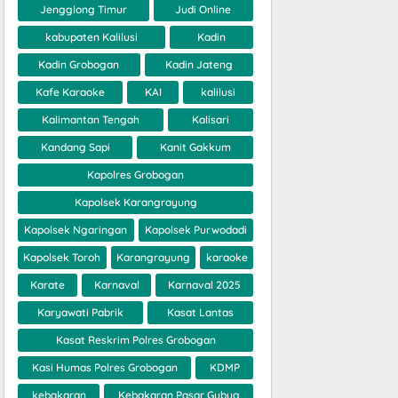
Jengglong Timur
Judi Online
kabupaten Kalilusi
Kadin
Kadin Grobogan
Kadin Jateng
Kafe Karaoke
KAI
kalilusi
Kalimantan Tengah
Kalisari
Kandang Sapi
Kanit Gakkum
Kapolres Grobogan
Kapolsek Karangrayung
Kapolsek Ngaringan
Kapolsek Purwodadi
Kapolsek Toroh
Karangrayung
karaoke
Karate
Karnaval
Karnaval 2025
Karyawati Pabrik
Kasat Lantas
Kasat Reskrim Polres Grobogan
Kasi Humas Polres Grobogan
KDMP
kebakaran
Kebakaran Pasar Gubug