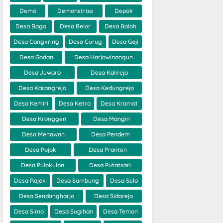
Demo
Demonstrasi
Depok
Desa Bago
Desa Belor
Desa Boloh
Desa Cangkring
Desa Curug
Desa Gaji
Desa Godan
Desa Harjowinangun
Desa Juworo
Desa Kalirejo
Desa Karangrejo
Desa Kedungrejo
Desa Kemiri
Desa Ketro
Desa Kramat
Desa Kronggen
Desa Mangin
Desa Menawan
Desa Pendem
Desa Pojok
Desa Pranten
Desa Pulokulon
Desa Putatsari
Desa Rajek
Desa Sambung
Desa Selo
Desa Sendangharjo
Desa Sidorejo
Desa Simo
Desa Sugihan
Desa Temon