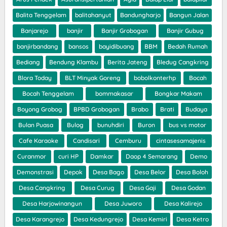
Balita Tenggelam
balitahanyut
Bandungharjo
Bangun Jalan
Banjarejo
banjir
Banjir Grobogan
Banjir Gubug
banjirbandang
bansos
bayidibuang
BBM
Bedah Rumah
Bediang
Bendung Klambu
Berita Jateng
Bledug Cangkring
Blora Today
BLT Minyak Goreng
bobolkonterhp
Bocah
Bocah Tenggelam
bommakasar
Bongkar Makam
Boyong Grobog
BPBD Grobogan
Brabo
Brati
Budaya
Bulan Puasa
Bulog
bunuhdiri
Buron
bus vs motor
Cafe Karaoke
Candisari
Cemburu
cintasesamajenis
Curanmor
curi HP
Damkar
Daop 4 Semarang
Demo
Demonstrasi
Depok
Desa Bago
Desa Belor
Desa Boloh
Desa Cangkring
Desa Curug
Desa Gaji
Desa Godan
Desa Harjowinangun
Desa Juworo
Desa Kalirejo
Desa Karangrejo
Desa Kedungrejo
Desa Kemiri
Desa Ketro