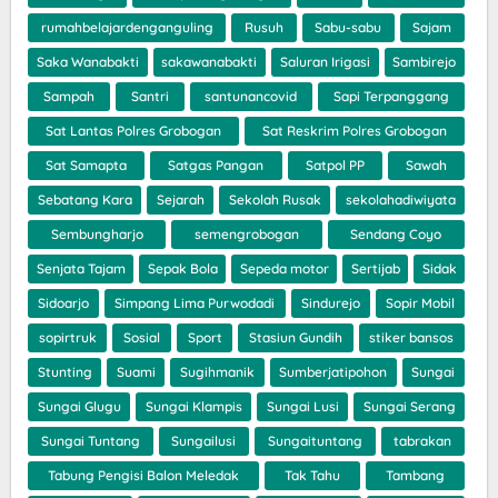
rumahbelajardenganguling
Rusuh
Sabu-sabu
Sajam
Saka Wanabakti
sakawanabakti
Saluran Irigasi
Sambirejo
Sampah
Santri
santunancovid
Sapi Terpanggang
Sat Lantas Polres Grobogan
Sat Reskrim Polres Grobogan
Sat Samapta
Satgas Pangan
Satpol PP
Sawah
Sebatang Kara
Sejarah
Sekolah Rusak
sekolahadiwiyata
Sembungharjo
semengrobogan
Sendang Coyo
Senjata Tajam
Sepak Bola
Sepeda motor
Sertijab
Sidak
Sidoarjo
Simpang Lima Purwodadi
Sindurejo
Sopir Mobil
sopirtruk
Sosial
Sport
Stasiun Gundih
stiker bansos
Stunting
Suami
Sugihmanik
Sumberjatipohon
Sungai
Sungai Glugu
Sungai Klampis
Sungai Lusi
Sungai Serang
Sungai Tuntang
Sungailusi
Sungaituntang
tabrakan
Tabung Pengisi Balon Meledak
Tak Tahu
Tambang