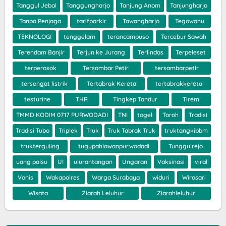
Tanggul Jebol
Tanggungharjo
Tanjung Anom
Tanjungharjo
Tanpa Penjaga
tarifparkir
Tawangharjo
Tegowanu
TEKNOLOGI
tenggelam
terancampuso
Tercebur Sawah
Terendam Banjir
Terjun ke Jurang
Terlindas
Terpeleset
terperosok
Tersambar Petir
tersambarpetir
tersengat listrik
Tertabrak Kereta
tertabrakkereta
testurine
THR
Tingkep Tandur
Tirem
TMMD KODIM 0717 PURWODADI
TNI
togel
Toroh
Tradisi
Tradisi Tubo
Triplek
Truk
Truk Tabrak Truk
truktangkibbm
trukterguling
tugupahlawanpurwodadi
Tunggulrejo
uang palsu
UI
ulurantangan
Ungaran
Vaksinasi
viral
Vonis
Wakapolres
Warga Surabaya
widuri
Wirosari
Wisata
Ziarah Leluhur
Ziarahleluhur