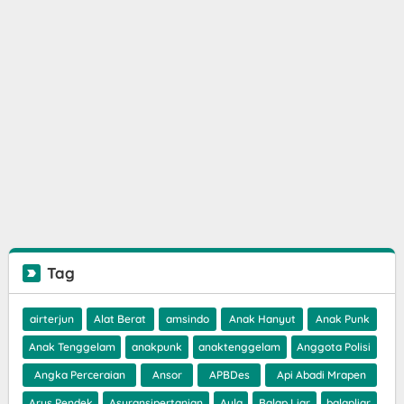
Tag
airterjun
Alat Berat
amsindo
Anak Hanyut
Anak Punk
Anak Tenggelam
anakpunk
anaktenggelam
Anggota Polisi
Angka Perceraian
Ansor
APBDes
Api Abadi Mrapen
Arus Pendek
Asuransipertanian
Ayla
Balap Liar
balapliar