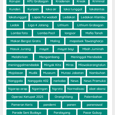
Korupsi
KPU Grobogan
Kradenan
Kreak
Kriminal
Kunden
Kuripan
laka air
laka tunggal
lakalantas
lakatunggal
Lapas Purwodadi
Ledakan
Ledakan Klambu
Ledok
Liga 4 Jateng
Lithium
Lithium Grobogan
Lomba foto
Lomba Pocil
longsor
Mafia Tanah
Makan Bergizi Gratis
Maling
mapolsek Tawangharjo
Masuk Jurang
mayat
mayat bayi
Mbah Juminah
Melahirkan
Mengambang
Meninggal Mendadak
meninggalmendadak
Minyak Kita
Miras
Mlowokarangtalun
Mojolasan
Mudik
Museum
Mutasi Jabatan
Nambuhan
Nanggala
Nanggala 402
narkoba
News
News Pramuka
Ngarap-arap
Ngaringan
Ngroto
Normalisasi
obat aborsi
Operasi Ketupat 2025
Oranghilang
Palembahan
Pameran Keris
pandemi
panen
panenawal
Parade Seni Budaya
Paralayang
Pasar Gubug