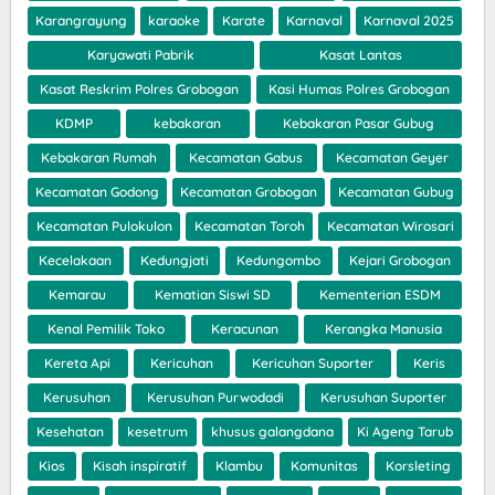
Karangrayung
karaoke
Karate
Karnaval
Karnaval 2025
Karyawati Pabrik
Kasat Lantas
Kasat Reskrim Polres Grobogan
Kasi Humas Polres Grobogan
KDMP
kebakaran
Kebakaran Pasar Gubug
Kebakaran Rumah
Kecamatan Gabus
Kecamatan Geyer
Kecamatan Godong
Kecamatan Grobogan
Kecamatan Gubug
Kecamatan Pulokulon
Kecamatan Toroh
Kecamatan Wirosari
Kecelakaan
Kedungjati
Kedungombo
Kejari Grobogan
Kemarau
Kematian Siswi SD
Kementerian ESDM
Kenal Pemilik Toko
Keracunan
Kerangka Manusia
Kereta Api
Kericuhan
Kericuhan Suporter
Keris
Kerusuhan
Kerusuhan Purwodadi
Kerusuhan Suporter
Kesehatan
kesetrum
khusus galangdana
Ki Ageng Tarub
Kios
Kisah inspiratif
Klambu
Komunitas
Korsleting