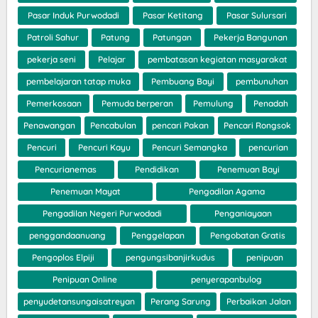
Pasar Induk Purwodadi
Pasar Ketitang
Pasar Sulursari
Patroli Sahur
Patung
Patungan
Pekerja Bangunan
pekerja seni
Pelajar
pembatasan kegiatan masyarakat
pembelajaran tatap muka
Pembuang Bayi
pembunuhan
Pemerkosaan
Pemuda berperan
Pemulung
Penadah
Penawangan
Pencabulan
pencari Pakan
Pencari Rongsok
Pencuri
Pencuri Kayu
Pencuri Semangka
pencurian
Pencurianemas
Pendidikan
Penemuan Bayi
Penemuan Mayat
Pengadilan Agama
Pengadilan Negeri Purwodadi
Penganiayaan
penggandaanuang
Penggelapan
Pengobatan Gratis
Pengoplos Elpiji
pengungsibanjirkudus
penipuan
Penipuan Online
penyerapanbulog
penyudetansungaisatreyan
Perang Sarung
Perbaikan Jalan