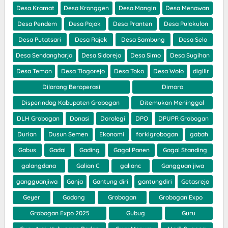
Desa Kramat
Desa Kronggen
Desa Mangin
Desa Menawan
Desa Pendem
Desa Pojok
Desa Pranten
Desa Pulokulon
Desa Putatsari
Desa Rajek
Desa Sambung
Desa Selo
Desa Sendangharjo
Desa Sidorejo
Desa Simo
Desa Sugihan
Desa Temon
Desa Tlogorejo
Desa Toko
Desa Wolo
digilir
Dilarang Beroperasi
Dimoro
Disperindag Kabupaten Grobogan
Ditemukan Meninggal
DLH Grobogan
Donasi
Dorolegi
DPO
DPUPR Grobogan
Durian
Dusun Semen
Ekonomi
forkigrobogan
gabah
Gabus
Gadai
Gading
Gagal Panen
Gagal Standing
galangdana
Galian C
galianc
Gangguan jiwa
gangguanjiwa
Ganja
Gantung diri
gantungdiri
Getasrejo
Geyer
Godong
Grobogan
Grobogan Expo
Grobogan Expo 2025
Gubug
Guru