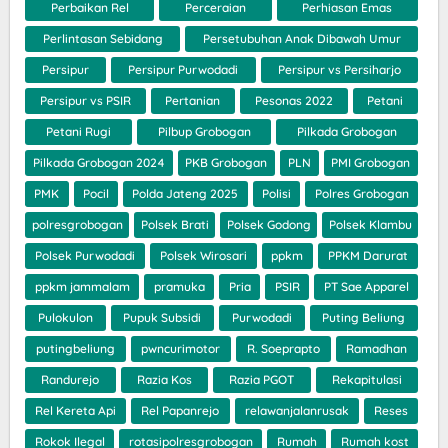
Perbaikan Rel
Perceraian
Perhiasan Emas
Perlintasan Sebidang
Persetubuhan Anak Dibawah Umur
Persipur
Persipur Purwodadi
Persipur vs Persiharjo
Persipur vs PSIR
Pertanian
Pesonas 2022
Petani
Petani Rugi
Pilbup Grobogan
Pilkada Grobogan
Pilkada Grobogan 2024
PKB Grobogan
PLN
PMI Grobogan
PMK
Pocil
Polda Jateng 2025
Polisi
Polres Grobogan
polresgrobogan
Polsek Brati
Polsek Godong
Polsek Klambu
Polsek Purwodadi
Polsek Wirosari
ppkm
PPKM Darurat
ppkm jammalam
pramuka
Pria
PSIR
PT Sae Apparel
Pulokulon
Pupuk Subsidi
Purwodadi
Puting Beliung
putingbeliung
pwncurimotor
R. Soeprapto
Ramadhan
Randurejo
Razia Kos
Razia PGOT
Rekapitulasi
Rel Kereta Api
Rel Papanrejo
relawanjalanrusak
Reses
Rokok Ilegal
rotasipolresgrobogan
Rumah
Rumah kost