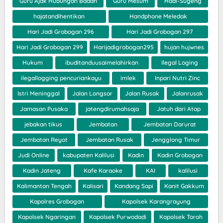
Guru Ajak Hubungan Badan
Guru Mesum
Hadi-Sugeng
hajatandihentikan
Handphone Meledak
Hari Jadi Grobogan 296
Hari Jadi Grobogan 297
Hari Jadi Grobogan 299
Harijadigrobogan295
hujan hujwnes
Hukum
ibuditanduusaimelahirkan
Ilegal Loging
ilegallogging pencuriankayu
imlek
Inpari Nutri Zinc
Istri Meninggal
Jalan Longsor
Jalan Rusak
Jalanrusak
Jamasan Pusaka
jatengdirumahsaja
Jatuh dari Atap
jebakan tikus
Jembatan
Jembatan Darurat
Jembatan Reyot
Jembatan Rusak
Jengglong Timur
Judi Online
kabupaten Kalilusi
Kadin
Kadin Grobogan
Kadin Jateng
Kafe Karaoke
KAI
kalilusi
Kalimantan Tengah
Kalisari
Kandang Sapi
Kanit Gakkum
Kapolres Grobogan
Kapolsek Karangrayung
Kapolsek Ngaringan
Kapolsek Purwodadi
Kapolsek Toroh