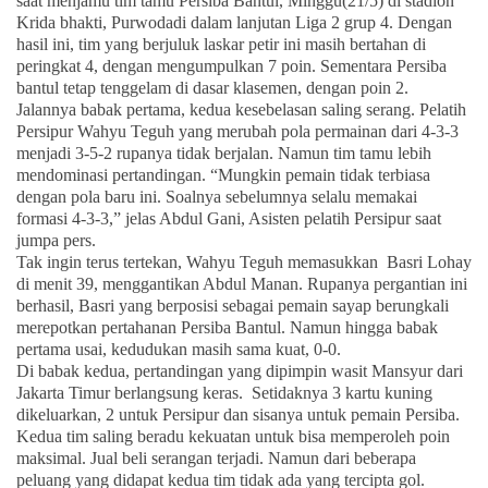
saat menjamu tim tamu Persiba Bantul, Minggu(21/5) di stadion
Krida bhakti, Purwodadi dalam lanjutan Liga 2 grup 4. Dengan
hasil ini, tim yang berjuluk laskar petir ini masih bertahan di
peringkat 4, dengan mengumpulkan 7 poin. Sementara Persiba
bantul tetap tenggelam di dasar klasemen, dengan poin 2.
Jalannya babak pertama, kedua kesebelasan saling serang. Pelatih
Persipur Wahyu Teguh yang merubah pola permainan dari 4-3-3
menjadi 3-5-2 rupanya tidak berjalan. Namun tim tamu lebih
mendominasi pertandingan. “Mungkin pemain tidak terbiasa
dengan pola baru ini. Soalnya sebelumnya selalu memakai
formasi 4-3-3,” jelas Abdul Gani, Asisten pelatih Persipur saat
jumpa pers.
Tak ingin terus tertekan, Wahyu Teguh memasukkan Basri Lohay
di menit 39, menggantikan Abdul Manan. Rupanya pergantian ini
berhasil, Basri yang berposisi sebagai pemain sayap berungkali
merepotkan pertahanan Persiba Bantul. Namun hingga babak
pertama usai, kedudukan masih sama kuat, 0-0.
Di babak kedua, pertandingan yang dipimpin wasit Mansyur dari
Jakarta Timur berlangsung keras. Setidaknya 3 kartu kuning
dikeluarkan, 2 untuk Persipur dan sisanya untuk pemain Persiba.
Kedua tim saling beradu kekuatan untuk bisa memperoleh poin
maksimal. Jual beli serangan terjadi. Namun dari beberapa
peluang yang didapat kedua tim tidak ada yang tercipta gol.