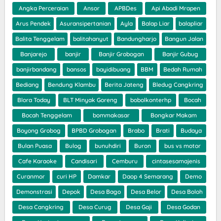
Angka Perceraian
Ansor
APBDes
Api Abadi Mrapen
Arus Pendek
Asuransipertanian
Ayla
Balap Liar
balapliar
Balita Tenggelam
balitahanyut
Bandungharjo
Bangun Jalan
Banjarejo
banjir
Banjir Grobogan
Banjir Gubug
banjirbandang
bansos
bayidibuang
BBM
Bedah Rumah
Bediang
Bendung Klambu
Berita Jateng
Bledug Cangkring
Blora Today
BLT Minyak Goreng
bobolkonterhp
Bocah
Bocah Tenggelam
bommakasar
Bongkar Makam
Boyong Grobog
BPBD Grobogan
Brabo
Brati
Budaya
Bulan Puasa
Bulog
bunuhdiri
Buron
bus vs motor
Cafe Karaoke
Candisari
Cemburu
cintasesamajenis
Curanmor
curi HP
Damkar
Daop 4 Semarang
Demo
Demonstrasi
Depok
Desa Bago
Desa Belor
Desa Boloh
Desa Cangkring
Desa Curug
Desa Gaji
Desa Godan