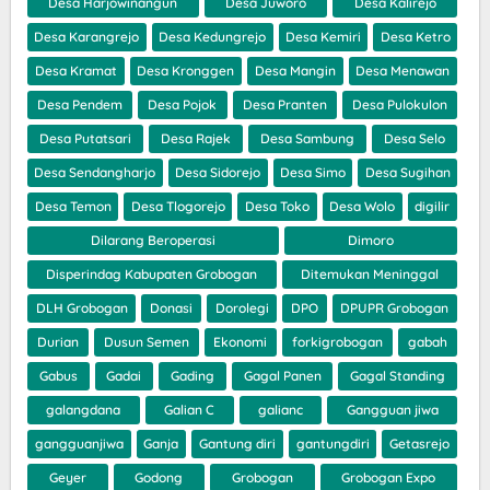
Desa Harjowinangun
Desa Juworo
Desa Kalirejo
Desa Karangrejo
Desa Kedungrejo
Desa Kemiri
Desa Ketro
Desa Kramat
Desa Kronggen
Desa Mangin
Desa Menawan
Desa Pendem
Desa Pojok
Desa Pranten
Desa Pulokulon
Desa Putatsari
Desa Rajek
Desa Sambung
Desa Selo
Desa Sendangharjo
Desa Sidorejo
Desa Simo
Desa Sugihan
Desa Temon
Desa Tlogorejo
Desa Toko
Desa Wolo
digilir
Dilarang Beroperasi
Dimoro
Disperindag Kabupaten Grobogan
Ditemukan Meninggal
DLH Grobogan
Donasi
Dorolegi
DPO
DPUPR Grobogan
Durian
Dusun Semen
Ekonomi
forkigrobogan
gabah
Gabus
Gadai
Gading
Gagal Panen
Gagal Standing
galangdana
Galian C
galianc
Gangguan jiwa
gangguanjiwa
Ganja
Gantung diri
gantungdiri
Getasrejo
Geyer
Godong
Grobogan
Grobogan Expo