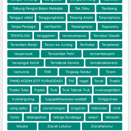
Tabung Pengisi Balon Meledak
Tak Tahu
Tambang
Tanggul Jebol
Tanggungharjo
Tanjung Anom
Tanjungharjo
Tanpa Penjaga
tarifparkir
Tawangharjo
Tegowanu
TEKNOLOGI
tenggelam
terancampuso
Tercebur Sawah
Terendam Banjir
Terjun ke Jurang
Terlindas
Terpeleset
terperosok
Tersambar Petir
tersambarpetir
tersengat listrik
Tertabrak Kereta
tertabrakkereta
testurine
THR
Tingkep Tandur
Tirem
TMMD KODIM 0717 PURWODADI
TNI
togel
Toroh
Tradisi
Tradisi Tubo
Triplek
Truk
Truk Tabrak Truk
truktangkibbm
trukterguling
tugupahlawanpurwodadi
Tunggulrejo
uang palsu
UI
ulurantangan
Ungaran
Vaksinasi
viral
Vonis
Wakapolres
Warga Surabaya
widuri
Wirosari
Wisata
Ziarah Leluhur
Ziarahleluhur