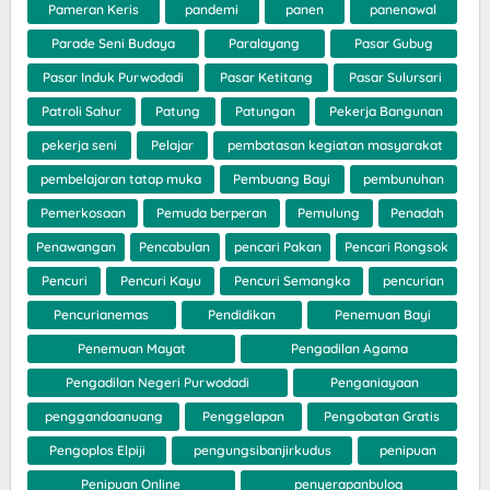
Pameran Keris
pandemi
panen
panenawal
Parade Seni Budaya
Paralayang
Pasar Gubug
Pasar Induk Purwodadi
Pasar Ketitang
Pasar Sulursari
Patroli Sahur
Patung
Patungan
Pekerja Bangunan
pekerja seni
Pelajar
pembatasan kegiatan masyarakat
pembelajaran tatap muka
Pembuang Bayi
pembunuhan
Pemerkosaan
Pemuda berperan
Pemulung
Penadah
Penawangan
Pencabulan
pencari Pakan
Pencari Rongsok
Pencuri
Pencuri Kayu
Pencuri Semangka
pencurian
Pencurianemas
Pendidikan
Penemuan Bayi
Penemuan Mayat
Pengadilan Agama
Pengadilan Negeri Purwodadi
Penganiayaan
penggandaanuang
Penggelapan
Pengobatan Gratis
Pengoplos Elpiji
pengungsibanjirkudus
penipuan
Penipuan Online
penyerapanbulog