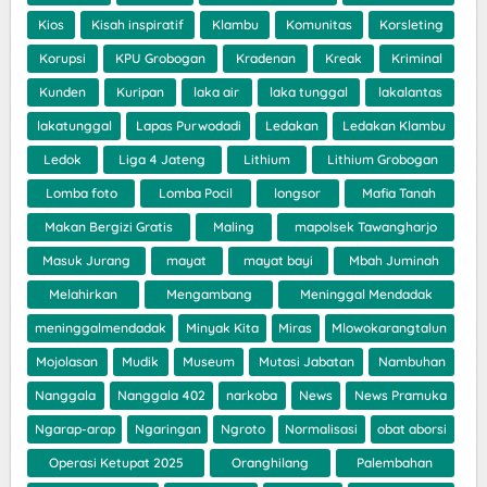
Kios
Kisah inspiratif
Klambu
Komunitas
Korsleting
Korupsi
KPU Grobogan
Kradenan
Kreak
Kriminal
Kunden
Kuripan
laka air
laka tunggal
lakalantas
lakatunggal
Lapas Purwodadi
Ledakan
Ledakan Klambu
Ledok
Liga 4 Jateng
Lithium
Lithium Grobogan
Lomba foto
Lomba Pocil
longsor
Mafia Tanah
Makan Bergizi Gratis
Maling
mapolsek Tawangharjo
Masuk Jurang
mayat
mayat bayi
Mbah Juminah
Melahirkan
Mengambang
Meninggal Mendadak
meninggalmendadak
Minyak Kita
Miras
Mlowokarangtalun
Mojolasan
Mudik
Museum
Mutasi Jabatan
Nambuhan
Nanggala
Nanggala 402
narkoba
News
News Pramuka
Ngarap-arap
Ngaringan
Ngroto
Normalisasi
obat aborsi
Operasi Ketupat 2025
Oranghilang
Palembahan