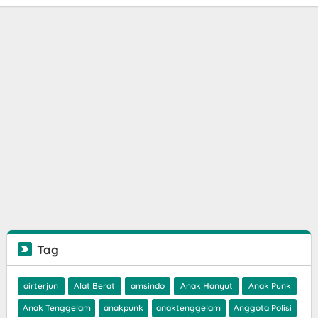
Tag
airterjun
Alat Berat
amsindo
Anak Hanyut
Anak Punk
Anak Tenggelam
anakpunk
anaktenggelam
Anggota Polisi