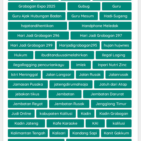
Grobogan Expo 2025
Gubug
Guru
Guru Ajak Hubungan Badan
Guru Mesum
Hadi-Sugeng
hajatandihentikan
Handphone Meledak
Hari Jadi Grobogan 296
Hari Jadi Grobogan 297
Hari Jadi Grobogan 299
Harijadigrobogan295
hujan hujwnes
Hukum
ibuditanduusaimelahirkan
Ilegal Loging
ilegallogging pencuriankayu
imlek
Inpari Nutri Zinc
Istri Meninggal
Jalan Longsor
Jalan Rusak
Jalanrusak
Jamasan Pusaka
jatengdirumahsaja
Jatuh dari Atap
jebakan tikus
Jembatan
Jembatan Darurat
Jembatan Reyot
Jembatan Rusak
Jengglong Timur
Judi Online
kabupaten Kalilusi
Kadin
Kadin Grobogan
Kadin Jateng
Kafe Karaoke
KAI
kalilusi
Kalimantan Tengah
Kalisari
Kandang Sapi
Kanit Gakkum