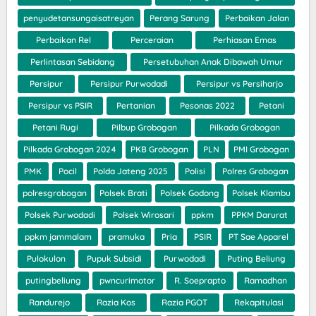
penyudetansungaisatreyan
Perang Sarung
Perbaikan Jalan
Perbaikan Rel
Perceraian
Perhiasan Emas
Perlintasan Sebidang
Persetubuhan Anak Dibawah Umur
Persipur
Persipur Purwodadi
Persipur vs Persiharjo
Persipur vs PSIR
Pertanian
Pesonas 2022
Petani
Petani Rugi
Pilbup Grobogan
Pilkada Grobogan
Pilkada Grobogan 2024
PKB Grobogan
PLN
PMI Grobogan
PMK
Pocil
Polda Jateng 2025
Polisi
Polres Grobogan
polresgrobogan
Polsek Brati
Polsek Godong
Polsek Klambu
Polsek Purwodadi
Polsek Wirosari
ppkm
PPKM Darurat
ppkm jammalam
pramuka
Pria
PSIR
PT Sae Apparel
Pulokulon
Pupuk Subsidi
Purwodadi
Puting Beliung
putingbeliung
pwncurimotor
R. Soeprapto
Ramadhan
Randurejo
Razia Kos
Razia PGOT
Rekapitulasi