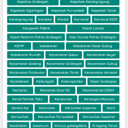
Kapolres Grobogan
Kapolsek Karangrayung
Kapolsek Ngaringan
Kapolsek Purwodadi
Kapolsek Toroh
Karangrayung
karaoke
Karate
Karnaval
Karnaval 2025
Karyawati Pabrik
Kasat Lantas
Kasat Reskrim Polres Grobogan
Kasi Humas Polres Grobogan
KDMP
kebakaran
Kebakaran Pasar Gubug
Kebakaran Rumah
Kecamatan Gabus
Kecamatan Geyer
Kecamatan Godong
Kecamatan Grobogan
Kecamatan Gubug
Kecamatan Pulokulon
Kecamatan Toroh
Kecamatan Wirosari
Kecelakaan
Kedungjati
Kedungombo
Kejari Grobogan
Kemarau
Kematian Siswi SD
Kementerian ESDM
Kenal Pemilik Toko
Keracunan
Kerangka Manusia
Kereta Api
Kericuhan
Kericuhan Suporter
Keris
Kerusuhan
Kerusuhan Purwodadi
Kerusuhan Suporter
Kesehatan
kesetrum
khusus galangdana
Ki Ageng Tarub