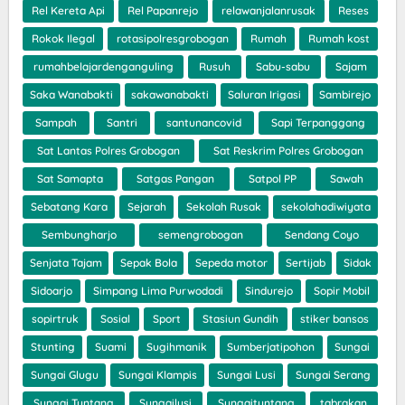
Rel Kereta Api
Rel Papanrejo
relawanjalanrusak
Reses
Rokok Ilegal
rotasipolresgrobogan
Rumah
Rumah kost
rumahbelajardenganguling
Rusuh
Sabu-sabu
Sajam
Saka Wanabakti
sakawanabakti
Saluran Irigasi
Sambirejo
Sampah
Santri
santunancovid
Sapi Terpanggang
Sat Lantas Polres Grobogan
Sat Reskrim Polres Grobogan
Sat Samapta
Satgas Pangan
Satpol PP
Sawah
Sebatang Kara
Sejarah
Sekolah Rusak
sekolahadiwiyata
Sembungharjo
semengrobogan
Sendang Coyo
Senjata Tajam
Sepak Bola
Sepeda motor
Sertijab
Sidak
Sidoarjo
Simpang Lima Purwodadi
Sindurejo
Sopir Mobil
sopirtruk
Sosial
Sport
Stasiun Gundih
stiker bansos
Stunting
Suami
Sugihmanik
Sumberjatipohon
Sungai
Sungai Glugu
Sungai Klampis
Sungai Lusi
Sungai Serang
Sungai Tuntang
Sungailusi
Sungaituntang
tabrakan