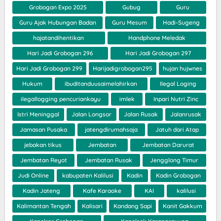
Grobogan Expo 2025
Gubug
Guru
Guru Ajak Hubungan Badan
Guru Mesum
Hadi-Sugeng
hajatandihentikan
Handphone Meledak
Hari Jadi Grobogan 296
Hari Jadi Grobogan 297
Hari Jadi Grobogan 299
Harijadigrobogan295
hujan hujwnes
Hukum
ibuditanduusaimelahirkan
Ilegal Loging
ilegallogging pencuriankayu
imlek
Inpari Nutri Zinc
Istri Meninggal
Jalan Longsor
Jalan Rusak
Jalanrusak
Jamasan Pusaka
jatengdirumahsaja
Jatuh dari Atap
jebakan tikus
Jembatan
Jembatan Darurat
Jembatan Reyot
Jembatan Rusak
Jengglong Timur
Judi Online
kabupaten Kalilusi
Kadin
Kadin Grobogan
Kadin Jateng
Kafe Karaoke
KAI
kalilusi
Kalimantan Tengah
Kalisari
Kandang Sapi
Kanit Gakkum