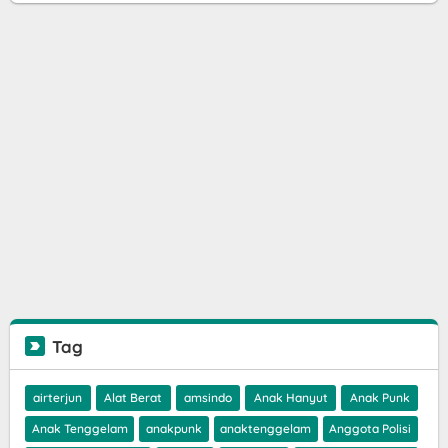
Tag
airterjun
Alat Berat
amsindo
Anak Hanyut
Anak Punk
Anak Tenggelam
anakpunk
anaktenggelam
Anggota Polisi