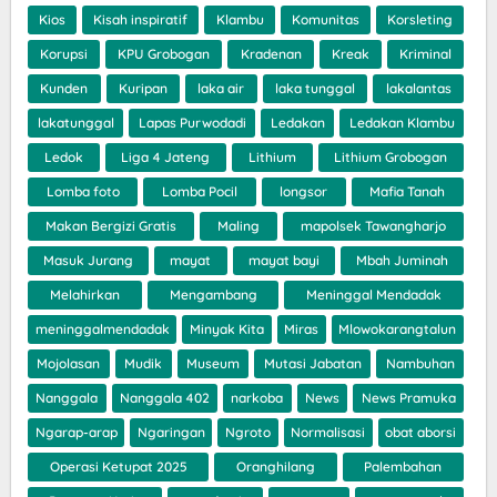
Kios
Kisah inspiratif
Klambu
Komunitas
Korsleting
Korupsi
KPU Grobogan
Kradenan
Kreak
Kriminal
Kunden
Kuripan
laka air
laka tunggal
lakalantas
lakatunggal
Lapas Purwodadi
Ledakan
Ledakan Klambu
Ledok
Liga 4 Jateng
Lithium
Lithium Grobogan
Lomba foto
Lomba Pocil
longsor
Mafia Tanah
Makan Bergizi Gratis
Maling
mapolsek Tawangharjo
Masuk Jurang
mayat
mayat bayi
Mbah Juminah
Melahirkan
Mengambang
Meninggal Mendadak
meninggalmendadak
Minyak Kita
Miras
Mlowokarangtalun
Mojolasan
Mudik
Museum
Mutasi Jabatan
Nambuhan
Nanggala
Nanggala 402
narkoba
News
News Pramuka
Ngarap-arap
Ngaringan
Ngroto
Normalisasi
obat aborsi
Operasi Ketupat 2025
Oranghilang
Palembahan