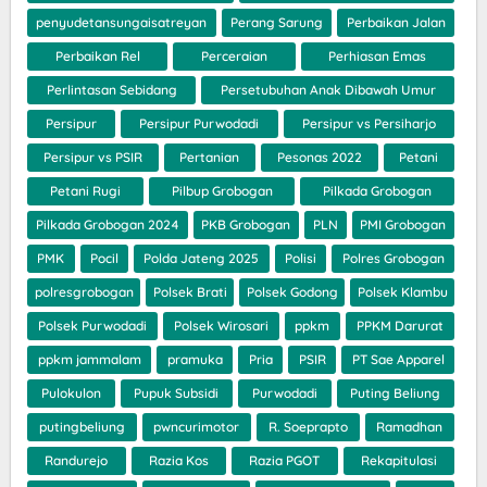
penyudetansungaisatreyan
Perang Sarung
Perbaikan Jalan
Perbaikan Rel
Perceraian
Perhiasan Emas
Perlintasan Sebidang
Persetubuhan Anak Dibawah Umur
Persipur
Persipur Purwodadi
Persipur vs Persiharjo
Persipur vs PSIR
Pertanian
Pesonas 2022
Petani
Petani Rugi
Pilbup Grobogan
Pilkada Grobogan
Pilkada Grobogan 2024
PKB Grobogan
PLN
PMI Grobogan
PMK
Pocil
Polda Jateng 2025
Polisi
Polres Grobogan
polresgrobogan
Polsek Brati
Polsek Godong
Polsek Klambu
Polsek Purwodadi
Polsek Wirosari
ppkm
PPKM Darurat
ppkm jammalam
pramuka
Pria
PSIR
PT Sae Apparel
Pulokulon
Pupuk Subsidi
Purwodadi
Puting Beliung
putingbeliung
pwncurimotor
R. Soeprapto
Ramadhan
Randurejo
Razia Kos
Razia PGOT
Rekapitulasi