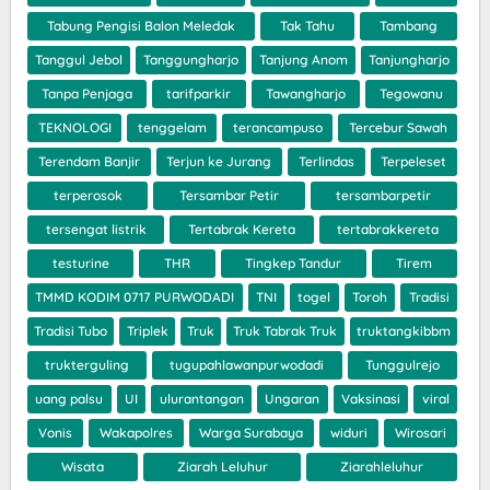
Tabung Pengisi Balon Meledak
Tak Tahu
Tambang
Tanggul Jebol
Tanggungharjo
Tanjung Anom
Tanjungharjo
Tanpa Penjaga
tarifparkir
Tawangharjo
Tegowanu
TEKNOLOGI
tenggelam
terancampuso
Tercebur Sawah
Terendam Banjir
Terjun ke Jurang
Terlindas
Terpeleset
terperosok
Tersambar Petir
tersambarpetir
tersengat listrik
Tertabrak Kereta
tertabrakkereta
testurine
THR
Tingkep Tandur
Tirem
TMMD KODIM 0717 PURWODADI
TNI
togel
Toroh
Tradisi
Tradisi Tubo
Triplek
Truk
Truk Tabrak Truk
truktangkibbm
trukterguling
tugupahlawanpurwodadi
Tunggulrejo
uang palsu
UI
ulurantangan
Ungaran
Vaksinasi
viral
Vonis
Wakapolres
Warga Surabaya
widuri
Wirosari
Wisata
Ziarah Leluhur
Ziarahleluhur