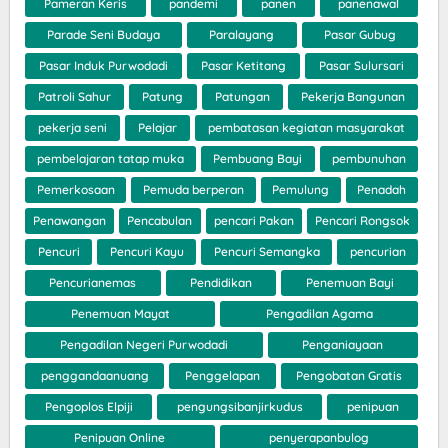
Pameran Keris
pandemi
panen
panenawal
Parade Seni Budaya
Paralayang
Pasar Gubug
Pasar Induk Purwodadi
Pasar Ketitang
Pasar Sulursari
Patroli Sahur
Patung
Patungan
Pekerja Bangunan
pekerja seni
Pelajar
pembatasan kegiatan masyarakat
pembelajaran tatap muka
Pembuang Bayi
pembunuhan
Pemerkosaan
Pemuda berperan
Pemulung
Penadah
Penawangan
Pencabulan
pencari Pakan
Pencari Rongsok
Pencuri
Pencuri Kayu
Pencuri Semangka
pencurian
Pencurianemas
Pendidikan
Penemuan Bayi
Penemuan Mayat
Pengadilan Agama
Pengadilan Negeri Purwodadi
Penganiayaan
penggandaanuang
Penggelapan
Pengobatan Gratis
Pengoplos Elpiji
pengungsibanjirkudus
penipuan
Penipuan Online
penyerapanbulog