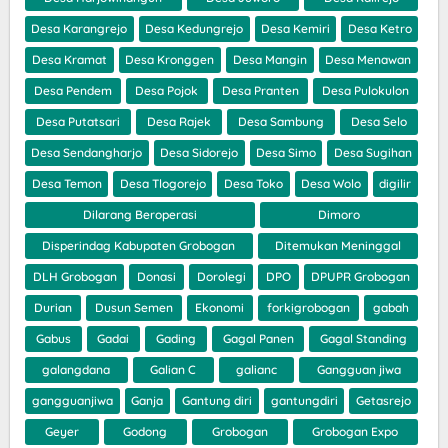
Desa Karangrejo
Desa Kedungrejo
Desa Kemiri
Desa Ketro
Desa Kramat
Desa Kronggen
Desa Mangin
Desa Menawan
Desa Pendem
Desa Pojok
Desa Pranten
Desa Pulokulon
Desa Putatsari
Desa Rajek
Desa Sambung
Desa Selo
Desa Sendangharjo
Desa Sidorejo
Desa Simo
Desa Sugihan
Desa Temon
Desa Tlogorejo
Desa Toko
Desa Wolo
digilir
Dilarang Beroperasi
Dimoro
Disperindag Kabupaten Grobogan
Ditemukan Meninggal
DLH Grobogan
Donasi
Dorolegi
DPO
DPUPR Grobogan
Durian
Dusun Semen
Ekonomi
forkigrobogan
gabah
Gabus
Gadai
Gading
Gagal Panen
Gagal Standing
galangdana
Galian C
galianc
Gangguan jiwa
gangguanjiwa
Ganja
Gantung diri
gantungdiri
Getasrejo
Geyer
Godong
Grobogan
Grobogan Expo