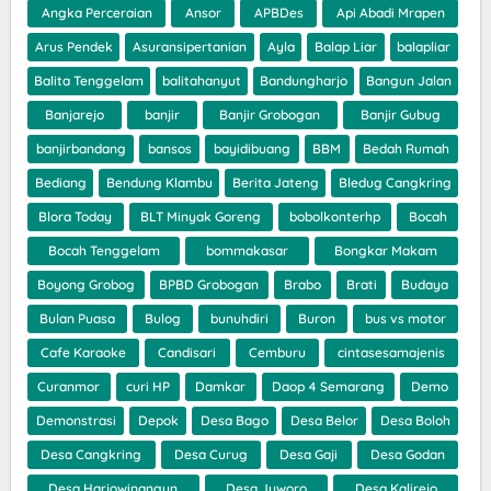
Angka Perceraian
Ansor
APBDes
Api Abadi Mrapen
Arus Pendek
Asuransipertanian
Ayla
Balap Liar
balapliar
Balita Tenggelam
balitahanyut
Bandungharjo
Bangun Jalan
Banjarejo
banjir
Banjir Grobogan
Banjir Gubug
banjirbandang
bansos
bayidibuang
BBM
Bedah Rumah
Bediang
Bendung Klambu
Berita Jateng
Bledug Cangkring
Blora Today
BLT Minyak Goreng
bobolkonterhp
Bocah
Bocah Tenggelam
bommakasar
Bongkar Makam
Boyong Grobog
BPBD Grobogan
Brabo
Brati
Budaya
Bulan Puasa
Bulog
bunuhdiri
Buron
bus vs motor
Cafe Karaoke
Candisari
Cemburu
cintasesamajenis
Curanmor
curi HP
Damkar
Daop 4 Semarang
Demo
Demonstrasi
Depok
Desa Bago
Desa Belor
Desa Boloh
Desa Cangkring
Desa Curug
Desa Gaji
Desa Godan
Desa Harjowinangun
Desa Juworo
Desa Kalirejo