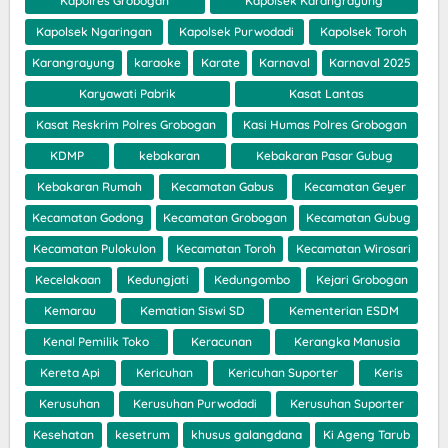
Kapolres Grobogan
Kapolsek Karangrayung
Kapolsek Ngaringan
Kapolsek Purwodadi
Kapolsek Toroh
Karangrayung
karaoke
Karate
Karnaval
Karnaval 2025
Karyawati Pabrik
Kasat Lantas
Kasat Reskrim Polres Grobogan
Kasi Humas Polres Grobogan
KDMP
kebakaran
Kebakaran Pasar Gubug
Kebakaran Rumah
Kecamatan Gabus
Kecamatan Geyer
Kecamatan Godong
Kecamatan Grobogan
Kecamatan Gubug
Kecamatan Pulokulon
Kecamatan Toroh
Kecamatan Wirosari
Kecelakaan
Kedungjati
Kedungombo
Kejari Grobogan
Kemarau
Kematian Siswi SD
Kementerian ESDM
Kenal Pemilik Toko
Keracunan
Kerangka Manusia
Kereta Api
Kericuhan
Kericuhan Suporter
Keris
Kerusuhan
Kerusuhan Purwodadi
Kerusuhan Suporter
Kesehatan
kesetrum
khusus galangdana
Ki Ageng Tarub