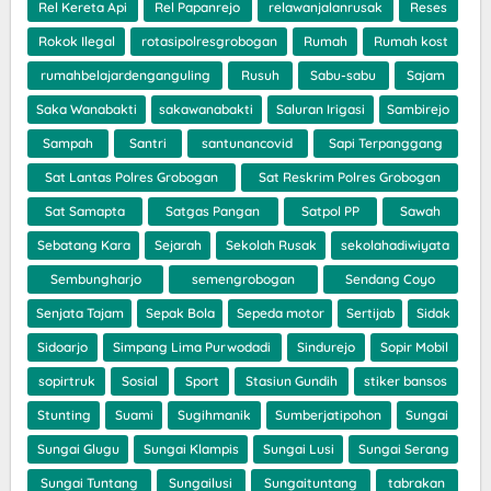
Rel Kereta Api
Rel Papanrejo
relawanjalanrusak
Reses
Rokok Ilegal
rotasipolresgrobogan
Rumah
Rumah kost
rumahbelajardenganguling
Rusuh
Sabu-sabu
Sajam
Saka Wanabakti
sakawanabakti
Saluran Irigasi
Sambirejo
Sampah
Santri
santunancovid
Sapi Terpanggang
Sat Lantas Polres Grobogan
Sat Reskrim Polres Grobogan
Sat Samapta
Satgas Pangan
Satpol PP
Sawah
Sebatang Kara
Sejarah
Sekolah Rusak
sekolahadiwiyata
Sembungharjo
semengrobogan
Sendang Coyo
Senjata Tajam
Sepak Bola
Sepeda motor
Sertijab
Sidak
Sidoarjo
Simpang Lima Purwodadi
Sindurejo
Sopir Mobil
sopirtruk
Sosial
Sport
Stasiun Gundih
stiker bansos
Stunting
Suami
Sugihmanik
Sumberjatipohon
Sungai
Sungai Glugu
Sungai Klampis
Sungai Lusi
Sungai Serang
Sungai Tuntang
Sungailusi
Sungaituntang
tabrakan