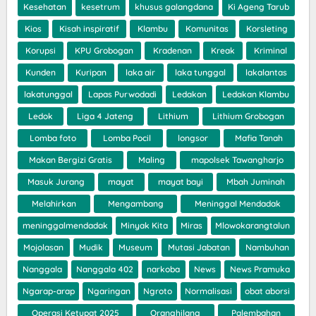
Kesehatan
kesetrum
khusus galangdana
Ki Ageng Tarub
Kios
Kisah inspiratif
Klambu
Komunitas
Korsleting
Korupsi
KPU Grobogan
Kradenan
Kreak
Kriminal
Kunden
Kuripan
laka air
laka tunggal
lakalantas
lakatunggal
Lapas Purwodadi
Ledakan
Ledakan Klambu
Ledok
Liga 4 Jateng
Lithium
Lithium Grobogan
Lomba foto
Lomba Pocil
longsor
Mafia Tanah
Makan Bergizi Gratis
Maling
mapolsek Tawangharjo
Masuk Jurang
mayat
mayat bayi
Mbah Juminah
Melahirkan
Mengambang
Meninggal Mendadak
meninggalmendadak
Minyak Kita
Miras
Mlowokarangtalun
Mojolasan
Mudik
Museum
Mutasi Jabatan
Nambuhan
Nanggala
Nanggala 402
narkoba
News
News Pramuka
Ngarap-arap
Ngaringan
Ngroto
Normalisasi
obat aborsi
Operasi Ketupat 2025
Oranghilang
Palembahan