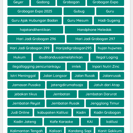
Geyer
Godong
Grobogan
Grobogan Expo
Grobogan Expo 2025
Gubug
Guru
Guru Ajak Hubungan Badan
Guru Mesum
Hadi-Sugeng
hajatandihentikan
Handphone Meledak
Hari Jadi Grobogan 296
Hari Jadi Grobogan 297
Hari Jadi Grobogan 299
Harijadigrobogan295
hujan hujwnes
Hukum
ibuditanduusaimelahirkan
Ilegal Loging
ilegallogging pencuriankayu
imlek
Inpari Nutri Zinc
Istri Meninggal
Jalan Longsor
Jalan Rusak
Jalanrusak
Jamasan Pusaka
jatengdirumahsaja
Jatuh dari Atap
jebakan tikus
Jembatan
Jembatan Darurat
Jembatan Reyot
Jembatan Rusak
Jengglong Timur
Judi Online
kabupaten Kalilusi
Kadin
Kadin Grobogan
Kadin Jateng
Kafe Karaoke
KAI
kalilusi
Kalimantan Tengah
Kalisari
Kandang Sapi
Kanit Gakkum