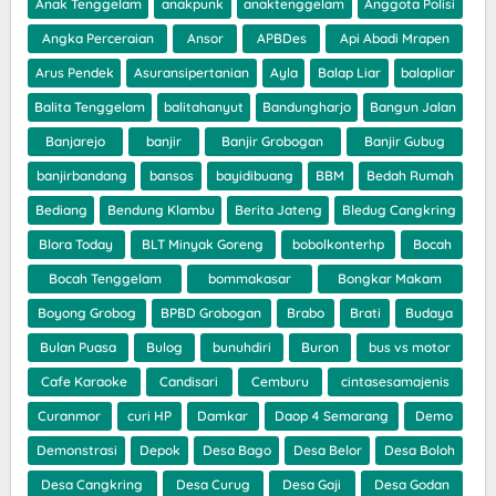
Anak Tenggelam
anakpunk
anaktenggelam
Anggota Polisi
Angka Perceraian
Ansor
APBDes
Api Abadi Mrapen
Arus Pendek
Asuransipertanian
Ayla
Balap Liar
balapliar
Balita Tenggelam
balitahanyut
Bandungharjo
Bangun Jalan
Banjarejo
banjir
Banjir Grobogan
Banjir Gubug
banjirbandang
bansos
bayidibuang
BBM
Bedah Rumah
Bediang
Bendung Klambu
Berita Jateng
Bledug Cangkring
Blora Today
BLT Minyak Goreng
bobolkonterhp
Bocah
Bocah Tenggelam
bommakasar
Bongkar Makam
Boyong Grobog
BPBD Grobogan
Brabo
Brati
Budaya
Bulan Puasa
Bulog
bunuhdiri
Buron
bus vs motor
Cafe Karaoke
Candisari
Cemburu
cintasesamajenis
Curanmor
curi HP
Damkar
Daop 4 Semarang
Demo
Demonstrasi
Depok
Desa Bago
Desa Belor
Desa Boloh
Desa Cangkring
Desa Curug
Desa Gaji
Desa Godan