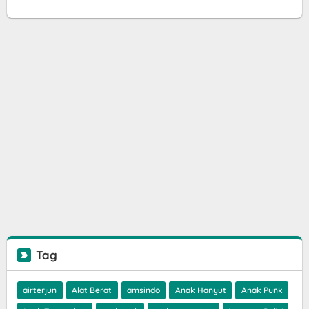
Tag
airterjun
Alat Berat
amsindo
Anak Hanyut
Anak Punk