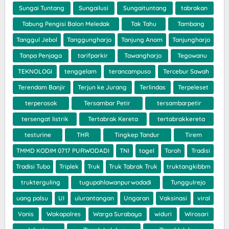
Sungai Tuntang
Sungailusi
Sungaituntang
tabrakan
Tabung Pengisi Balon Meledak
Tak Tahu
Tambang
Tanggul Jebol
Tanggungharjo
Tanjung Anom
Tanjungharjo
Tanpa Penjaga
tarifparkir
Tawangharjo
Tegowanu
TEKNOLOGI
tenggelam
terancampuso
Tercebur Sawah
Terendam Banjir
Terjun ke Jurang
Terlindas
Terpeleset
terperosok
Tersambar Petir
tersambarpetir
tersengat listrik
Tertabrak Kereta
tertabrakkereta
testurine
THR
Tingkep Tandur
Tirem
TMMD KODIM 0717 PURWODADI
TNI
togel
Toroh
Tradisi
Tradisi Tubo
Triplek
Truk
Truk Tabrak Truk
truktangkibbm
trukterguling
tugupahlawanpurwodadi
Tunggulrejo
uang palsu
UI
ulurantangan
Ungaran
Vaksinasi
viral
Vonis
Wakapolres
Warga Surabaya
widuri
Wirosari