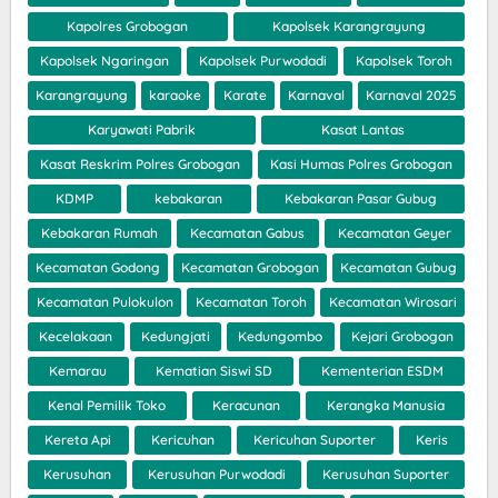
Kapolres Grobogan
Kapolsek Karangrayung
Kapolsek Ngaringan
Kapolsek Purwodadi
Kapolsek Toroh
Karangrayung
karaoke
Karate
Karnaval
Karnaval 2025
Karyawati Pabrik
Kasat Lantas
Kasat Reskrim Polres Grobogan
Kasi Humas Polres Grobogan
KDMP
kebakaran
Kebakaran Pasar Gubug
Kebakaran Rumah
Kecamatan Gabus
Kecamatan Geyer
Kecamatan Godong
Kecamatan Grobogan
Kecamatan Gubug
Kecamatan Pulokulon
Kecamatan Toroh
Kecamatan Wirosari
Kecelakaan
Kedungjati
Kedungombo
Kejari Grobogan
Kemarau
Kematian Siswi SD
Kementerian ESDM
Kenal Pemilik Toko
Keracunan
Kerangka Manusia
Kereta Api
Kericuhan
Kericuhan Suporter
Keris
Kerusuhan
Kerusuhan Purwodadi
Kerusuhan Suporter