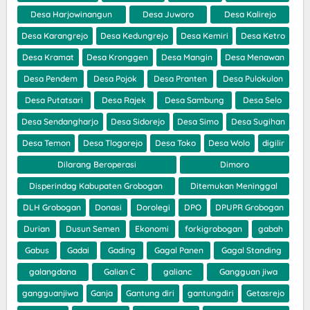
Desa Harjowinangun
Desa Juworo
Desa Kalirejo
Desa Karangrejo
Desa Kedungrejo
Desa Kemiri
Desa Ketro
Desa Kramat
Desa Kronggen
Desa Mangin
Desa Menawan
Desa Pendem
Desa Pojok
Desa Pranten
Desa Pulokulon
Desa Putatsari
Desa Rajek
Desa Sambung
Desa Selo
Desa Sendangharjo
Desa Sidorejo
Desa Simo
Desa Sugihan
Desa Temon
Desa Tlogorejo
Desa Toko
Desa Wolo
digilir
Dilarang Beroperasi
Dimoro
Disperindag Kabupaten Grobogan
Ditemukan Meninggal
DLH Grobogan
Donasi
Dorolegi
DPO
DPUPR Grobogan
Durian
Dusun Semen
Ekonomi
forkigrobogan
gabah
Gabus
Gadai
Gading
Gagal Panen
Gagal Standing
galangdana
Galian C
galianc
Gangguan jiwa
gangguanjiwa
Ganja
Gantung diri
gantungdiri
Getasrejo