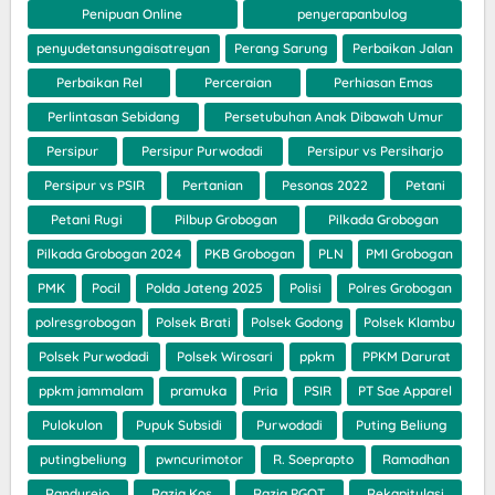
Penipuan Online
penyerapanbulog
penyudetansungaisatreyan
Perang Sarung
Perbaikan Jalan
Perbaikan Rel
Perceraian
Perhiasan Emas
Perlintasan Sebidang
Persetubuhan Anak Dibawah Umur
Persipur
Persipur Purwodadi
Persipur vs Persiharjo
Persipur vs PSIR
Pertanian
Pesonas 2022
Petani
Petani Rugi
Pilbup Grobogan
Pilkada Grobogan
Pilkada Grobogan 2024
PKB Grobogan
PLN
PMI Grobogan
PMK
Pocil
Polda Jateng 2025
Polisi
Polres Grobogan
polresgrobogan
Polsek Brati
Polsek Godong
Polsek Klambu
Polsek Purwodadi
Polsek Wirosari
ppkm
PPKM Darurat
ppkm jammalam
pramuka
Pria
PSIR
PT Sae Apparel
Pulokulon
Pupuk Subsidi
Purwodadi
Puting Beliung
putingbeliung
pwncurimotor
R. Soeprapto
Ramadhan
Randurejo
Razia Kos
Razia PGOT
Rekapitulasi