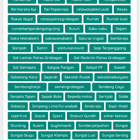
Rel Kereta Api
Rel Papanrejo
relawanjalanrusak
Reses
Rokok Ilegal
rotasipolresgrobogan
Rumah
Rumah kost
rumahbelajardenganguling
Rusuh
Sabu-sabu
Sajam
Saka Wanabakti
sakawanabakti
Saluran Irigasi
Sambirejo
Sampah
Santri
santunancovid
Sapi Terpanggang
Sat Lantas Polres Grobogan
Sat Reskrim Polres Grobogan
Sat Samapta
Satgas Pangan
Satpol PP
Sawah
Sebatang Kara
Sejarah
Sekolah Rusak
sekolahadiwiyata
Sembungharjo
semengrobogan
Sendang Coyo
Senjata Tajam
Sepak Bola
Sepeda motor
Sertijab
Sidak
Sidoarjo
Simpang Lima Purwodadi
Sindurejo
Sopir Mobil
sopirtruk
Sosial
Sport
Stasiun Gundih
stiker bansos
Stunting
Suami
Sugihmanik
Sumberjatipohon
Sungai
Sungai Glugu
Sungai Klampis
Sungai Lusi
Sungai Serang