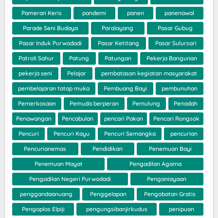
Pameran Keris
pandemi
panen
panenawal
Parade Seni Budaya
Paralayang
Pasar Gubug
Pasar Induk Purwodadi
Pasar Ketitang
Pasar Sulursari
Patroli Sahur
Patung
Patungan
Pekerja Bangunan
pekerja seni
Pelajar
pembatasan kegiatan masyarakat
pembelajaran tatap muka
Pembuang Bayi
pembunuhan
Pemerkosaan
Pemuda berperan
Pemulung
Penadah
Penawangan
Pencabulan
pencari Pakan
Pencari Rongsok
Pencuri
Pencuri Kayu
Pencuri Semangka
pencurian
Pencurianemas
Pendidikan
Penemuan Bayi
Penemuan Mayat
Pengadilan Agama
Pengadilan Negeri Purwodadi
Penganiayaan
penggandaanuang
Penggelapan
Pengobatan Gratis
Pengoplos Elpiji
pengungsibanjirkudus
penipuan