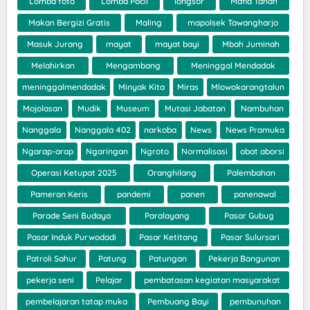
Lomba foto
Lomba Pocil
longsor
Mafia Tanah
Makan Bergizi Gratis
Maling
mapolsek Tawangharjo
Masuk Jurang
mayat
mayat bayi
Mbah Juminah
Melahirkan
Mengambang
Meninggal Mendadak
meninggalmendadak
Minyak Kita
Miras
Mlowokarangtalun
Mojolasan
Mudik
Museum
Mutasi Jabatan
Nambuhan
Nanggala
Nanggala 402
narkoba
News
News Pramuka
Ngarap-arap
Ngaringan
Ngroto
Normalisasi
obat aborsi
Operasi Ketupat 2025
Oranghilang
Palembahan
Pameran Keris
pandemi
panen
panenawal
Parade Seni Budaya
Paralayang
Pasar Gubug
Pasar Induk Purwodadi
Pasar Ketitang
Pasar Sulursari
Patroli Sahur
Patung
Patungan
Pekerja Bangunan
pekerja seni
Pelajar
pembatasan kegiatan masyarakat
pembelajaran tatap muka
Pembuang Bayi
pembunuhan