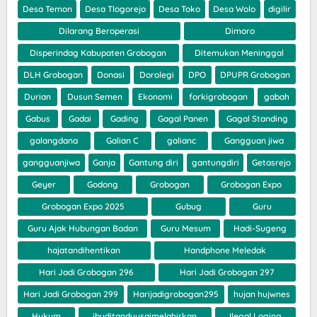
Desa Temon
Desa Tlogorejo
Desa Toko
Desa Wolo
digilir
Dilarang Beroperasi
Dimoro
Disperindag Kabupaten Grobogan
Ditemukan Meninggal
DLH Grobogan
Donasi
Dorolegi
DPO
DPUPR Grobogan
Durian
Dusun Semen
Ekonomi
forkigrobogan
gabah
Gabus
Gadai
Gading
Gagal Panen
Gagal Standing
galangdana
Galian C
galianc
Gangguan jiwa
gangguanjiwa
Ganja
Gantung diri
gantungdiri
Getasrejo
Geyer
Godong
Grobogan
Grobogan Expo
Grobogan Expo 2025
Gubug
Guru
Guru Ajak Hubungan Badan
Guru Mesum
Hadi-Sugeng
hajatandihentikan
Handphone Meledak
Hari Jadi Grobogan 296
Hari Jadi Grobogan 297
Hari Jadi Grobogan 299
Harijadigrobogan295
hujan hujwnes
Hukum
ibuditanduusaimelahirkan
Ilegal Loging