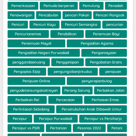
Pemerkosaan
Pemuda berperan
Pemulung
Penadah
Penawangan
Pencabulan
pencari Pakan
Pencari Rongsok
Pencuri
Pencuri Kayu
Pencuri Semangka
pencurian
Pencurianemas
Pendidikan
Penemuan Bayi
Penemuan Mayat
Pengadilan Agama
Pengadilan Negeri Purwodadi
Penganiayaan
penggandaanuang
Penggelapan
Pengobatan Gratis
Pengoplos Elpiji
pengungsibanjirkudus
penipuan
Penipuan Online
penyerapanbulog
penyudetansungaisatreyan
Perang Sarung
Perbaikan Jalan
Perbaikan Rel
Perceraian
Perhiasan Emas
Perlintasan Sebidang
Persetubuhan Anak Dibawah Umur
Persipur
Persipur Purwodadi
Persipur vs Persiharjo
Persipur vs PSIR
Pertanian
Pesonas 2022
Petani