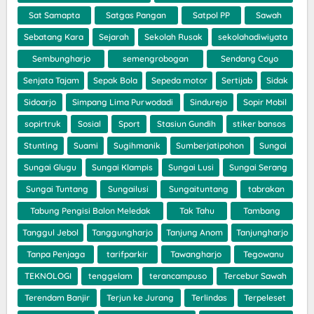
Sat Samapta
Satgas Pangan
Satpol PP
Sawah
Sebatang Kara
Sejarah
Sekolah Rusak
sekolahadiwiyata
Sembungharjo
semengrobogan
Sendang Coyo
Senjata Tajam
Sepak Bola
Sepeda motor
Sertijab
Sidak
Sidoarjo
Simpang Lima Purwodadi
Sindurejo
Sopir Mobil
sopirtruk
Sosial
Sport
Stasiun Gundih
stiker bansos
Stunting
Suami
Sugihmanik
Sumberjatipohon
Sungai
Sungai Glugu
Sungai Klampis
Sungai Lusi
Sungai Serang
Sungai Tuntang
Sungailusi
Sungaituntang
tabrakan
Tabung Pengisi Balon Meledak
Tak Tahu
Tambang
Tanggul Jebol
Tanggungharjo
Tanjung Anom
Tanjungharjo
Tanpa Penjaga
tarifparkir
Tawangharjo
Tegowanu
TEKNOLOGI
tenggelam
terancampuso
Tercebur Sawah
Terendam Banjir
Terjun ke Jurang
Terlindas
Terpeleset