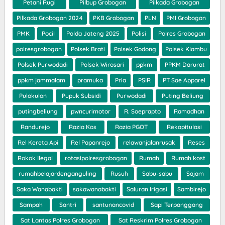
Petani Rugi
Pilbup Grobogan
Pilkada Grobogan
Pilkada Grobogan 2024
PKB Grobogan
PLN
PMI Grobogan
PMK
Pocil
Polda Jateng 2025
Polisi
Polres Grobogan
polresgrobogan
Polsek Brati
Polsek Godong
Polsek Klambu
Polsek Purwodadi
Polsek Wirosari
ppkm
PPKM Darurat
ppkm jammalam
pramuka
Pria
PSIR
PT Sae Apparel
Pulokulon
Pupuk Subsidi
Purwodadi
Puting Beliung
putingbeliung
pwncurimotor
R. Soeprapto
Ramadhan
Randurejo
Razia Kos
Razia PGOT
Rekapitulasi
Rel Kereta Api
Rel Papanrejo
relawanjalanrusak
Reses
Rokok Ilegal
rotasipolresgrobogan
Rumah
Rumah kost
rumahbelajardenganguling
Rusuh
Sabu-sabu
Sajam
Saka Wanabakti
sakawanabakti
Saluran Irigasi
Sambirejo
Sampah
Santri
santunancovid
Sapi Terpanggang
Sat Lantas Polres Grobogan
Sat Reskrim Polres Grobogan