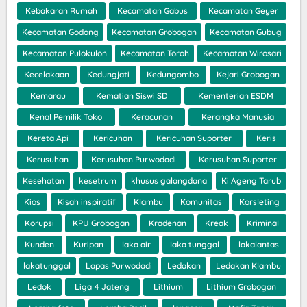
Kebakaran Rumah
Kecamatan Gabus
Kecamatan Geyer
Kecamatan Godong
Kecamatan Grobogan
Kecamatan Gubug
Kecamatan Pulokulon
Kecamatan Toroh
Kecamatan Wirosari
Kecelakaan
Kedungjati
Kedungombo
Kejari Grobogan
Kemarau
Kematian Siswi SD
Kementerian ESDM
Kenal Pemilik Toko
Keracunan
Kerangka Manusia
Kereta Api
Kericuhan
Kericuhan Suporter
Keris
Kerusuhan
Kerusuhan Purwodadi
Kerusuhan Suporter
Kesehatan
kesetrum
khusus galangdana
Ki Ageng Tarub
Kios
Kisah inspiratif
Klambu
Komunitas
Korsleting
Korupsi
KPU Grobogan
Kradenan
Kreak
Kriminal
Kunden
Kuripan
laka air
laka tunggal
lakalantas
lakatunggal
Lapas Purwodadi
Ledakan
Ledakan Klambu
Ledok
Liga 4 Jateng
Lithium
Lithium Grobogan