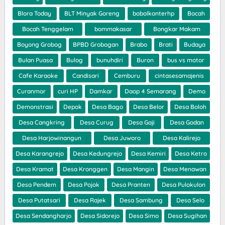
Blora Today
BLT Minyak Goreng
bobolkonterhp
Bocah
Bocah Tenggelam
bommakasar
Bongkar Makam
Boyong Grobog
BPBD Grobogan
Brabo
Brati
Budaya
Bulan Puasa
Bulog
bunuhdiri
Buron
bus vs motor
Cafe Karaoke
Candisari
Cemburu
cintasesamajenis
Curanmor
curi HP
Damkar
Daop 4 Semarang
Demo
Demonstrasi
Depok
Desa Bago
Desa Belor
Desa Boloh
Desa Cangkring
Desa Curug
Desa Gaji
Desa Godan
Desa Harjowinangun
Desa Juworo
Desa Kalirejo
Desa Karangrejo
Desa Kedungrejo
Desa Kemiri
Desa Ketro
Desa Kramat
Desa Kronggen
Desa Mangin
Desa Menawan
Desa Pendem
Desa Pojok
Desa Pranten
Desa Pulokulon
Desa Putatsari
Desa Rajek
Desa Sambung
Desa Selo
Desa Sendangharjo
Desa Sidorejo
Desa Simo
Desa Sugihan