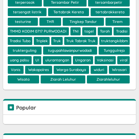
terperosok
Tersambar Petir
tersambarpetir
tersengat listrik
Tertabrak Kereta
tertabrakkereta
testurine
THR
Tingkep Tandur
Tirem
TMMD KODIM 0717 PURWODADI
TNI
togel
Toroh
Tradisi
Tradisi Tubo
Triplek
Truk
Truk Tabrak Truk
truktangkibbm
trukterguling
tugupahlawanpurwodadi
Tunggulrejo
uang palsu
UI
ulurantangan
Ungaran
Vaksinasi
viral
Vonis
Wakapolres
Warga Surabaya
widuri
Wirosari
Wisata
Ziarah Leluhur
Ziarahleluhur
Popular