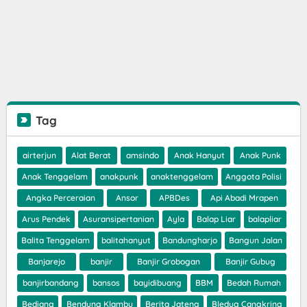
Tag
airterjun
Alat Berat
amsindo
Anak Hanyut
Anak Punk
Anak Tenggelam
anakpunk
anaktenggelam
Anggota Polisi
Angka Perceraian
Ansor
APBDes
Api Abadi Mrapen
Arus Pendek
Asuransipertanian
Ayla
Balap Liar
balapliar
Balita Tenggelam
balitahanyut
Bandungharjo
Bangun Jalan
Banjarejo
banjir
Banjir Grobogan
Banjir Gubug
banjirbandang
bansos
bayidibuang
BBM
Bedah Rumah
Bediang
Bendung Klambu
Berita Jateng
Bledug Cangkring