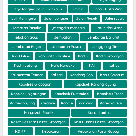
ilegallogging pencuriankayu
imlek
Inpari Nutri Zinc
Istri Meninggal
Jalan Longsor
Jalan Rusak
Jalanrusak
Jamasan Pusaka
jatengdirumahsaja
Jatuh dari Atap
jebakan tikus
Jembatan
Jembatan Darurat
Jembatan Reyot
Jembatan Rusak
Jengglong Timur
Judi Online
kabupaten Kalilusi
Kadin
Kadin Grobogan
Kadin Jateng
Kafe Karaoke
KAI
kalilusi
Kalimantan Tengah
Kalisari
Kandang Sapi
Kanit Gakkum
Kapolres Grobogan
Kapolsek Karangrayung
Kapolsek Ngaringan
Kapolsek Purwodadi
Kapolsek Toroh
Karangrayung
karaoke
Karate
Karnaval
Karnaval 2025
Karyawati Pabrik
Kasat Lantas
Kasat Reskrim Polres Grobogan
Kasi Humas Polres Grobogan
KDMP
kebakaran
Kebakaran Pasar Gubug