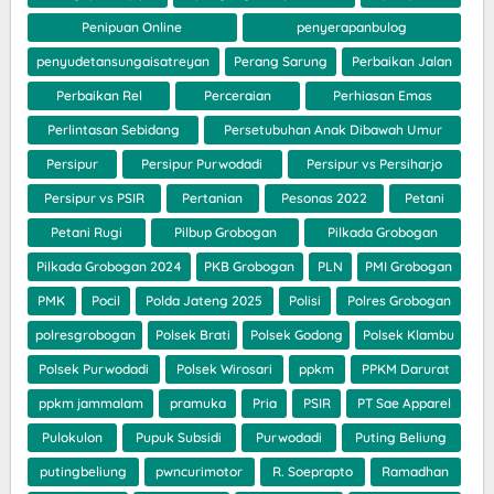
Penipuan Online
penyerapanbulog
penyudetansungaisatreyan
Perang Sarung
Perbaikan Jalan
Perbaikan Rel
Perceraian
Perhiasan Emas
Perlintasan Sebidang
Persetubuhan Anak Dibawah Umur
Persipur
Persipur Purwodadi
Persipur vs Persiharjo
Persipur vs PSIR
Pertanian
Pesonas 2022
Petani
Petani Rugi
Pilbup Grobogan
Pilkada Grobogan
Pilkada Grobogan 2024
PKB Grobogan
PLN
PMI Grobogan
PMK
Pocil
Polda Jateng 2025
Polisi
Polres Grobogan
polresgrobogan
Polsek Brati
Polsek Godong
Polsek Klambu
Polsek Purwodadi
Polsek Wirosari
ppkm
PPKM Darurat
ppkm jammalam
pramuka
Pria
PSIR
PT Sae Apparel
Pulokulon
Pupuk Subsidi
Purwodadi
Puting Beliung
putingbeliung
pwncurimotor
R. Soeprapto
Ramadhan