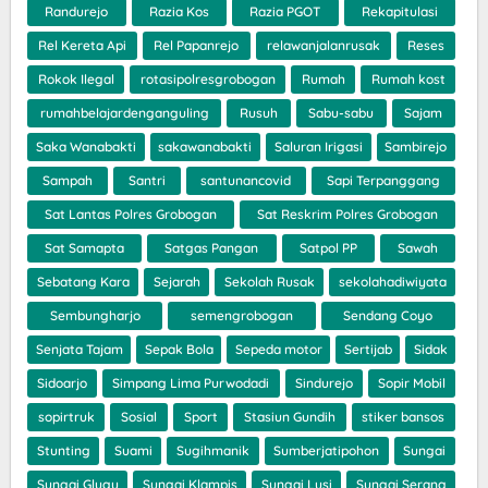
Randurejo
Razia Kos
Razia PGOT
Rekapitulasi
Rel Kereta Api
Rel Papanrejo
relawanjalanrusak
Reses
Rokok Ilegal
rotasipolresgrobogan
Rumah
Rumah kost
rumahbelajardenganguling
Rusuh
Sabu-sabu
Sajam
Saka Wanabakti
sakawanabakti
Saluran Irigasi
Sambirejo
Sampah
Santri
santunancovid
Sapi Terpanggang
Sat Lantas Polres Grobogan
Sat Reskrim Polres Grobogan
Sat Samapta
Satgas Pangan
Satpol PP
Sawah
Sebatang Kara
Sejarah
Sekolah Rusak
sekolahadiwiyata
Sembungharjo
semengrobogan
Sendang Coyo
Senjata Tajam
Sepak Bola
Sepeda motor
Sertijab
Sidak
Sidoarjo
Simpang Lima Purwodadi
Sindurejo
Sopir Mobil
sopirtruk
Sosial
Sport
Stasiun Gundih
stiker bansos
Stunting
Suami
Sugihmanik
Sumberjatipohon
Sungai
Sungai Glugu
Sungai Klampis
Sungai Lusi
Sungai Serang