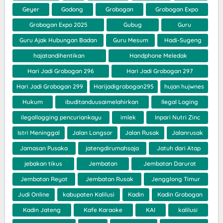
Geyer
Godong
Grobogan
Grobogan Expo
Grobogan Expo 2025
Gubug
Guru
Guru Ajak Hubungan Badan
Guru Mesum
Hadi-Sugeng
hajatandihentikan
Handphone Meledak
Hari Jadi Grobogan 296
Hari Jadi Grobogan 297
Hari Jadi Grobogan 299
Harijadigrobogan295
hujan hujwnes
Hukum
ibuditanduusaimelahirkan
Ilegal Loging
ilegallogging pencuriankayu
imlek
Inpari Nutri Zinc
Istri Meninggal
Jalan Longsor
Jalan Rusak
Jalanrusak
Jamasan Pusaka
jatengdirumahsaja
Jatuh dari Atap
jebakan tikus
Jembatan
Jembatan Darurat
Jembatan Reyot
Jembatan Rusak
Jengglong Timur
Judi Online
kabupaten Kalilusi
Kadin
Kadin Grobogan
Kadin Jateng
Kafe Karaoke
KAI
kalilusi