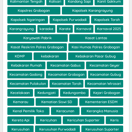
Kalimantan Tengah
Kalisari
Kandang Sapi
Kanit Gakkum
Kapolres Grobogan
Kapolsek Karangrayung
Kapolsek Ngaringan
Kapolsek Purwodadi
Kapolsek Toroh
Karangrayung
karaoke
Karate
Karnaval
Karnaval 2025
Karyawati Pabrik
Kasat Lantas
Kasat Reskrim Polres Grobogan
Kasi Humas Polres Grobogan
KDMP
kebakaran
Kebakaran Pasar Gubug
Kebakaran Rumah
Kecamatan Gabus
Kecamatan Geyer
Kecamatan Godong
Kecamatan Grobogan
Kecamatan Gubug
Kecamatan Pulokulon
Kecamatan Toroh
Kecamatan Wirosari
Kecelakaan
Kedungjati
Kedungombo
Kejari Grobogan
Kemarau
Kematian Siswi SD
Kementerian ESDM
Kenal Pemilik Toko
Keracunan
Kerangka Manusia
Kereta Api
Kericuhan
Kericuhan Suporter
Keris
Kerusuhan
Kerusuhan Purwodadi
Kerusuhan Suporter