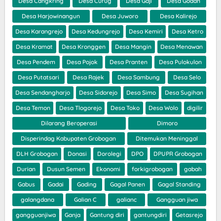
Desa Cangkring
Desa Curug
Desa Gaji
Desa Godan
Desa Harjowinangun
Desa Juworo
Desa Kalirejo
Desa Karangrejo
Desa Kedungrejo
Desa Kemiri
Desa Ketro
Desa Kramat
Desa Kronggen
Desa Mangin
Desa Menawan
Desa Pendem
Desa Pojok
Desa Pranten
Desa Pulokulon
Desa Putatsari
Desa Rajek
Desa Sambung
Desa Selo
Desa Sendangharjo
Desa Sidorejo
Desa Simo
Desa Sugihan
Desa Temon
Desa Tlogorejo
Desa Toko
Desa Wolo
digilir
Dilarang Beroperasi
Dimoro
Disperindag Kabupaten Grobogan
Ditemukan Meninggal
DLH Grobogan
Donasi
Dorolegi
DPO
DPUPR Grobogan
Durian
Dusun Semen
Ekonomi
forkigrobogan
gabah
Gabus
Gadai
Gading
Gagal Panen
Gagal Standing
galangdana
Galian C
galianc
Gangguan jiwa
gangguanjiwa
Ganja
Gantung diri
gantungdiri
Getasrejo