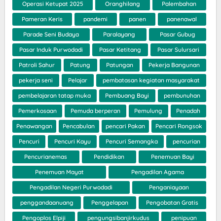
Operasi Ketupat 2025
Oranghilang
Palembahan
Pameran Keris
pandemi
panen
panenawal
Parade Seni Budaya
Paralayang
Pasar Gubug
Pasar Induk Purwodadi
Pasar Ketitang
Pasar Sulursari
Patroli Sahur
Patung
Patungan
Pekerja Bangunan
pekerja seni
Pelajar
pembatasan kegiatan masyarakat
pembelajaran tatap muka
Pembuang Bayi
pembunuhan
Pemerkosaan
Pemuda berperan
Pemulung
Penadah
Penawangan
Pencabulan
pencari Pakan
Pencari Rongsok
Pencuri
Pencuri Kayu
Pencuri Semangka
pencurian
Pencurianemas
Pendidikan
Penemuan Bayi
Penemuan Mayat
Pengadilan Agama
Pengadilan Negeri Purwodadi
Penganiayaan
penggandaanuang
Penggelapan
Pengobatan Gratis
Pengoplos Elpiji
pengungsibanjirkudus
penipuan