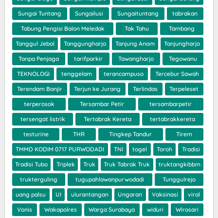
Sungai Tuntang
Sungailusi
Sungaituntang
tabrakan
Tabung Pengisi Balon Meledak
Tak Tahu
Tambang
Tanggul Jebol
Tanggungharjo
Tanjung Anom
Tanjungharjo
Tanpa Penjaga
tarifparkir
Tawangharjo
Tegowanu
TEKNOLOGI
tenggelam
terancampuso
Tercebur Sawah
Terendam Banjir
Terjun ke Jurang
Terlindas
Terpeleset
terperosok
Tersambar Petir
tersambarpetir
tersengat listrik
Tertabrak Kereta
tertabrakkereta
testurine
THR
Tingkep Tandur
Tirem
TMMD KODIM 0717 PURWODADI
TNI
togel
Toroh
Tradisi
Tradisi Tubo
Triplek
Truk
Truk Tabrak Truk
truktangkibbm
trukterguling
tugupahlawanpurwodadi
Tunggulrejo
uang palsu
UI
ulurantangan
Ungaran
Vaksinasi
viral
Vonis
Wakapolres
Warga Surabaya
widuri
Wirosari