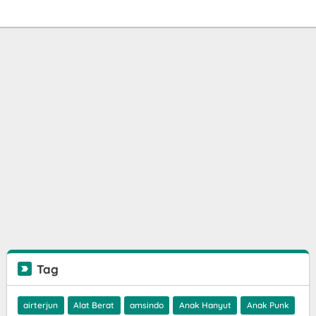
Tag
airterjun
Alat Berat
amsindo
Anak Hanyut
Anak Punk