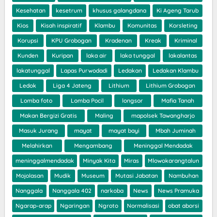
Kesehatan
kesetrum
khusus galangdana
Ki Ageng Tarub
Kios
Kisah inspiratif
Klambu
Komunitas
Korsleting
Korupsi
KPU Grobogan
Kradenan
Kreak
Kriminal
Kunden
Kuripan
laka air
laka tunggal
lakalantas
lakatunggal
Lapas Purwodadi
Ledakan
Ledakan Klambu
Ledok
Liga 4 Jateng
Lithium
Lithium Grobogan
Lomba foto
Lomba Pocil
longsor
Mafia Tanah
Makan Bergizi Gratis
Maling
mapolsek Tawangharjo
Masuk Jurang
mayat
mayat bayi
Mbah Juminah
Melahirkan
Mengambang
Meninggal Mendadak
meninggalmendadak
Minyak Kita
Miras
Mlowokarangtalun
Mojolasan
Mudik
Museum
Mutasi Jabatan
Nambuhan
Nanggala
Nanggala 402
narkoba
News
News Pramuka
Ngarap-arap
Ngaringan
Ngroto
Normalisasi
obat aborsi