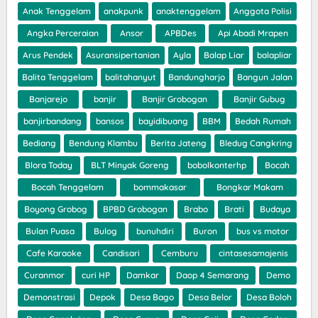
Anak Tenggelam
anakpunk
anaktenggelam
Anggota Polisi
Angka Perceraian
Ansor
APBDes
Api Abadi Mrapen
Arus Pendek
Asuransipertanian
Ayla
Balap Liar
balapliar
Balita Tenggelam
balitahanyut
Bandungharjo
Bangun Jalan
Banjarejo
banjir
Banjir Grobogan
Banjir Gubug
banjirbandang
bansos
bayidibuang
BBM
Bedah Rumah
Bediang
Bendung Klambu
Berita Jateng
Bledug Cangkring
Blora Today
BLT Minyak Goreng
bobolkonterhp
Bocah
Bocah Tenggelam
bommakasar
Bongkar Makam
Boyong Grobog
BPBD Grobogan
Brabo
Brati
Budaya
Bulan Puasa
Bulog
bunuhdiri
Buron
bus vs motor
Cafe Karaoke
Candisari
Cemburu
cintasesamajenis
Curanmor
curi HP
Damkar
Daop 4 Semarang
Demo
Demonstrasi
Depok
Desa Bago
Desa Belor
Desa Boloh