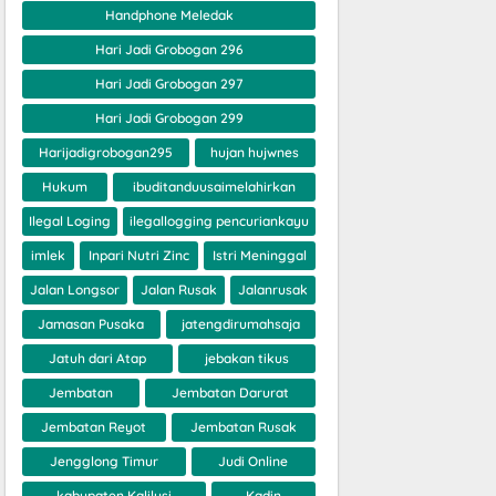
Handphone Meledak
Hari Jadi Grobogan 296
Hari Jadi Grobogan 297
Hari Jadi Grobogan 299
Harijadigrobogan295
hujan hujwnes
Hukum
ibuditanduusaimelahirkan
Ilegal Loging
ilegallogging pencuriankayu
imlek
Inpari Nutri Zinc
Istri Meninggal
Jalan Longsor
Jalan Rusak
Jalanrusak
Jamasan Pusaka
jatengdirumahsaja
Jatuh dari Atap
jebakan tikus
Jembatan
Jembatan Darurat
Jembatan Reyot
Jembatan Rusak
Jengglong Timur
Judi Online
kabupaten Kalilusi
Kadin