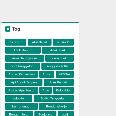
Tag
airterjun
Alat Berat
amsindo
Anak Hanyut
Anak Punk
Anak Tenggelam
anakpunk
anaktenggelam
Anggota Polisi
Angka Perceraian
Ansor
APBDes
Api Abadi Mrapen
Arus Pendek
Asuransipertanian
Ayla
Balap Liar
balapliar
Balita Tenggelam
balitahanyut
Bandungharjo
Bangun Jalan
Banjarejo
banjir