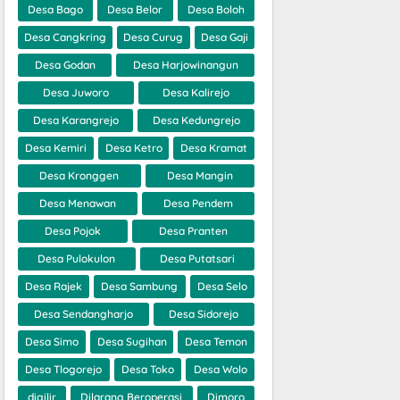
Desa Bago
Desa Belor
Desa Boloh
Desa Cangkring
Desa Curug
Desa Gaji
Desa Godan
Desa Harjowinangun
Desa Juworo
Desa Kalirejo
Desa Karangrejo
Desa Kedungrejo
Desa Kemiri
Desa Ketro
Desa Kramat
Desa Kronggen
Desa Mangin
Desa Menawan
Desa Pendem
Desa Pojok
Desa Pranten
Desa Pulokulon
Desa Putatsari
Desa Rajek
Desa Sambung
Desa Selo
Desa Sendangharjo
Desa Sidorejo
Desa Simo
Desa Sugihan
Desa Temon
Desa Tlogorejo
Desa Toko
Desa Wolo
digilir
Dilarang Beroperasi
Dimoro