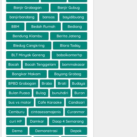
Banjir Grobogan
Banjir Gubug
banjirbandang
bansos
bayidibuang
BBM
Bedah Rumah
Bediang
Bendung Klambu
Berita Jateng
Bledug Cangkring
Blora Today
BLT Minyak Goreng
bobolkonterhp
Bocah
Bocah Tenggelam
bommakasar
Bongkar Makam
Boyong Grobog
BPBD Grobogan
Brabo
Brati
Budaya
Bulan Puasa
Bulog
bunuhdiri
Buron
bus vs motor
Cafe Karaoke
Candisari
Cemburu
cintasesamajenis
Curanmor
curi HP
Damkar
Daop 4 Semarang
Demo
Demonstrasi
Depok