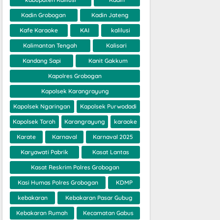
Kadin Grobogan
Kadin Jateng
Kafe Karaoke
KAI
kalilusi
Kalimantan Tengah
Kalisari
Kandang Sapi
Kanit Gakkum
Kapolres Grobogan
Kapolsek Karangrayung
Kapolsek Ngaringan
Kapolsek Purwodadi
Kapolsek Toroh
Karangrayung
karaoke
Karate
Karnaval
Karnaval 2025
Karyawati Pabrik
Kasat Lantas
Kasat Reskrim Polres Grobogan
Kasi Humas Polres Grobogan
KDMP
kebakaran
Kebakaran Pasar Gubug
Kebakaran Rumah
Kecamatan Gabus