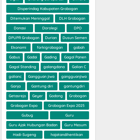
Disperindag Kabupaten Grobogan
Ditemukan Meninggal
DLH Grobogan
Donasi
Dorolegi
DPO
DPUPR Grobogan
Durian
Dusun Semen
Ekonomi
forkigrobogan
gabah
Gabus
Gadai
Gading
Gagal Panen
Gagal Standing
galangdana
Galian C
galianc
Gangguan jiwa
gangguanjiwa
Ganja
Gantung diri
gantungdiri
Getasrejo
Geyer
Godong
Grobogan
Grobogan Expo
Grobogan Expo 2025
Gubug
Guru
Guru Ajak Hubungan Badan
Guru Mesum
Hadi-Sugeng
hajatandihentikan