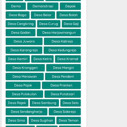
Demo
Demonstrasi
Depok
Desa Bago
Desa Belor
Desa Boloh
Desa Cangkring
Desa Curug
Desa Gaji
Desa Godan
Desa Harjowinangun
Desa Juworo
Desa Kalirejo
Desa Karangrejo
Desa Kedungrejo
Desa Kemiri
Desa Ketro
Desa Kramat
Desa Kronggen
Desa Mangin
Desa Menawan
Desa Pendem
Desa Pojok
Desa Pranten
Desa Pulokulon
Desa Putatsari
Desa Rajek
Desa Sambung
Desa Selo
Desa Sendangharjo
Desa Sidorejo
Desa Simo
Desa Sugihan
Desa Temon