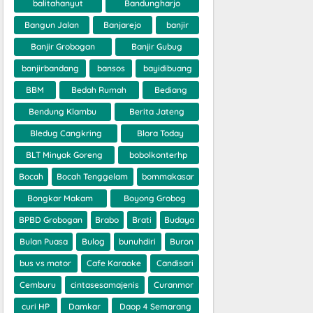
balitahanyut
Bandungharjo
Bangun Jalan
Banjarejo
banjir
Banjir Grobogan
Banjir Gubug
banjirbandang
bansos
bayidibuang
BBM
Bedah Rumah
Bediang
Bendung Klambu
Berita Jateng
Bledug Cangkring
Blora Today
BLT Minyak Goreng
bobolkonterhp
Bocah
Bocah Tenggelam
bommakasar
Bongkar Makam
Boyong Grobog
BPBD Grobogan
Brabo
Brati
Budaya
Bulan Puasa
Bulog
bunuhdiri
Buron
bus vs motor
Cafe Karaoke
Candisari
Cemburu
cintasesamajenis
Curanmor
curi HP
Damkar
Daop 4 Semarang