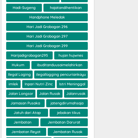
Hadi-Sugeng
hajatandihentikan
Handphone Meledak
Hari Jadi Grobogan 296
Hari Jadi Grobogan 297
Hari Jadi Grobogan 299
Harijadigrobogan295
hujan hujwnes
Hukum
ibuditanduusaimelahirkan
Ilegal Loging
ilegallogging pencuriankayu
imlek
Inpari Nutri Zinc
Istri Meninggal
Jalan Longsor
Jalan Rusak
Jalanrusak
Jamasan Pusaka
jatengdirumahsaja
Jatuh dari Atap
jebakan tikus
Jembatan
Jembatan Darurat
Jembatan Reyot
Jembatan Rusak