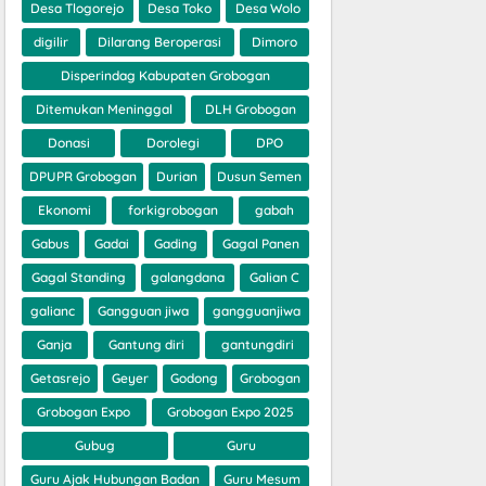
Desa Tlogorejo
Desa Toko
Desa Wolo
digilir
Dilarang Beroperasi
Dimoro
Disperindag Kabupaten Grobogan
Ditemukan Meninggal
DLH Grobogan
Donasi
Dorolegi
DPO
DPUPR Grobogan
Durian
Dusun Semen
Ekonomi
forkigrobogan
gabah
Gabus
Gadai
Gading
Gagal Panen
Gagal Standing
galangdana
Galian C
galianc
Gangguan jiwa
gangguanjiwa
Ganja
Gantung diri
gantungdiri
Getasrejo
Geyer
Godong
Grobogan
Grobogan Expo
Grobogan Expo 2025
Gubug
Guru
Guru Ajak Hubungan Badan
Guru Mesum