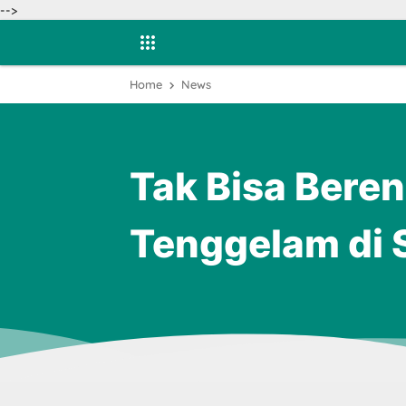
-->
Home
News
Tak Bisa Bere
Tenggelam di 