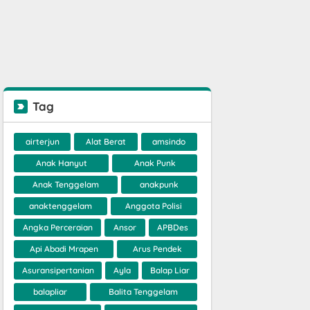
Tag
airterjun
Alat Berat
amsindo
Anak Hanyut
Anak Punk
Anak Tenggelam
anakpunk
anaktenggelam
Anggota Polisi
Angka Perceraian
Ansor
APBDes
Api Abadi Mrapen
Arus Pendek
Asuransipertanian
Ayla
Balap Liar
balapliar
Balita Tenggelam