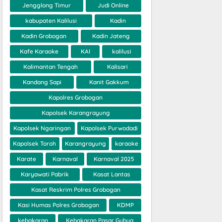
Jengglong Timur
Judi Online
kabupaten Kalilusi
Kadin
Kadin Grobogan
Kadin Jateng
Kafe Karaoke
KAI
kalilusi
Kalimantan Tengah
Kalisari
Kandang Sapi
Kanit Gakkum
Kapolres Grobogan
Kapolsek Karangrayung
Kapolsek Ngaringan
Kapolsek Purwodadi
Kapolsek Toroh
Karangrayung
karaoke
Karate
Karnaval
Karnaval 2025
Karyawati Pabrik
Kasat Lantas
Kasat Reskrim Polres Grobogan
Kasi Humas Polres Grobogan
KDMP
kebakaran
Kebakaran Pasar Gubug