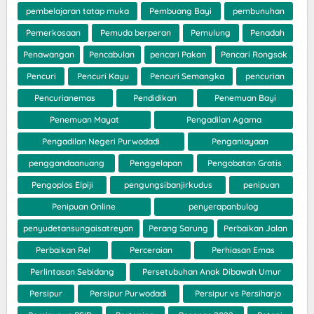
pembelajaran tatap muka
Pembuang Bayi
pembunuhan
Pemerkosaan
Pemuda berperan
Pemulung
Penadah
Penawangan
Pencabulan
pencari Pakan
Pencari Rongsok
Pencuri
Pencuri Kayu
Pencuri Semangka
pencurian
Pencurianemas
Pendidikan
Penemuan Bayi
Penemuan Mayat
Pengadilan Agama
Pengadilan Negeri Purwodadi
Penganiayaan
penggandaanuang
Penggelapan
Pengobatan Gratis
Pengoplos Elpiji
pengungsibanjirkudus
penipuan
Penipuan Online
penyerapanbulog
penyudetansungaisatreyan
Perang Sarung
Perbaikan Jalan
Perbaikan Rel
Perceraian
Perhiasan Emas
Perlintasan Sebidang
Persetubuhan Anak Dibawah Umur
Persipur
Persipur Purwodadi
Persipur vs Persiharjo