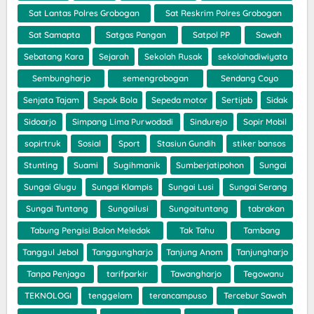
Sat Lantas Polres Grobogan
Sat Reskrim Polres Grobogan
Sat Samapta
Satgas Pangan
Satpol PP
Sawah
Sebatang Kara
Sejarah
Sekolah Rusak
sekolahadiwiyata
Sembungharjo
semengrobogan
Sendang Coyo
Senjata Tajam
Sepak Bola
Sepeda motor
Sertijab
Sidak
Sidoarjo
Simpang Lima Purwodadi
Sindurejo
Sopir Mobil
sopirtruk
Sosial
Sport
Stasiun Gundih
stiker bansos
Stunting
Suami
Sugihmanik
Sumberjatipohon
Sungai
Sungai Glugu
Sungai Klampis
Sungai Lusi
Sungai Serang
Sungai Tuntang
Sungailusi
Sungaituntang
tabrakan
Tabung Pengisi Balon Meledak
Tak Tahu
Tambang
Tanggul Jebol
Tanggungharjo
Tanjung Anom
Tanjungharjo
Tanpa Penjaga
tarifparkir
Tawangharjo
Tegowanu
TEKNOLOGI
tenggelam
terancampuso
Tercebur Sawah