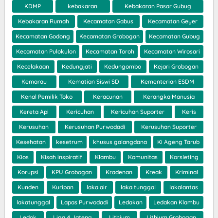
KDMP
kebakaran
Kebakaran Pasar Gubug
Kebakaran Rumah
Kecamatan Gabus
Kecamatan Geyer
Kecamatan Godong
Kecamatan Grobogan
Kecamatan Gubug
Kecamatan Pulokulon
Kecamatan Toroh
Kecamatan Wirosari
Kecelakaan
Kedungjati
Kedungombo
Kejari Grobogan
Kemarau
Kematian Siswi SD
Kementerian ESDM
Kenal Pemilik Toko
Keracunan
Kerangka Manusia
Kereta Api
Kericuhan
Kericuhan Suporter
Keris
Kerusuhan
Kerusuhan Purwodadi
Kerusuhan Suporter
Kesehatan
kesetrum
khusus galangdana
Ki Ageng Tarub
Kios
Kisah inspiratif
Klambu
Komunitas
Korsleting
Korupsi
KPU Grobogan
Kradenan
Kreak
Kriminal
Kunden
Kuripan
laka air
laka tunggal
lakalantas
lakatunggal
Lapas Purwodadi
Ledakan
Ledakan Klambu
Ledok
Liga 4 Jateng
Lithium
Lithium Grobogan