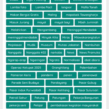
Lomba foto
Lomba Pocil
longsor
Mafia Tanah
Makan Bergizi Gratis
Maling
mapolsek Tawangharjo
Masuk Jurang
mayat
mayat bayi
Mbah Juminah
Melahirkan
Mengambang
Meninggal Mendadak
meninggalmendadak
Minyak Kita
Miras
Mlowokarangtalun
Mojolasan
Mudik
Museum
Mutasi Jabatan
Nambuhan
Nanggala
Nanggala 402
narkoba
News
News Pramuka
Ngarap-arap
Ngaringan
Ngroto
Normalisasi
obat aborsi
Operasi Ketupat 2025
Oranghilang
Palembahan
Pameran Keris
pandemi
panen
panenawal
Parade Seni Budaya
Paralayang
Pasar Gubug
Pasar Induk Purwodadi
Pasar Ketitang
Pasar Sulursari
Patroli Sahur
Patung
Patungan
Pekerja Bangunan
pekerja seni
Pelajar
pembatasan kegiatan masyarakat