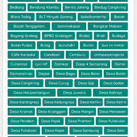
Bediang
Bendung Klambu
Berita Jateng
Bledug Cangkring
Blora Today
BLT Minyak Goreng
bobolkonterhp
Bocah
Bocah Tenggelam
bommakasar
Bongkar Makam
Boyong Grobog
BPBD Grobogan
Brabo
Brati
Budaya
Bulan Puasa
Bulog
bunuhdiri
Buron
bus vs motor
Cafe Karaoke
Candisari
Cemburu
cintasesamajenis
Curanmor
curi HP
Damkar
Daop 4 Semarang
Demo
Demonstrasi
Depok
Desa Bago
Desa Belor
Desa Boloh
Desa Cangkring
Desa Curug
Desa Gaji
Desa Godan
Desa Harjowinangun
Desa Juworo
Desa Kalirejo
Desa Karangrejo
Desa Kedungrejo
Desa Kemiri
Desa Ketro
Desa Kramat
Desa Kronggen
Desa Mangin
Desa Menawan
Desa Pendem
Desa Pojok
Desa Pranten
Desa Pulokulon
Desa Putatsari
Desa Rajek
Desa Sambung
Desa Selo