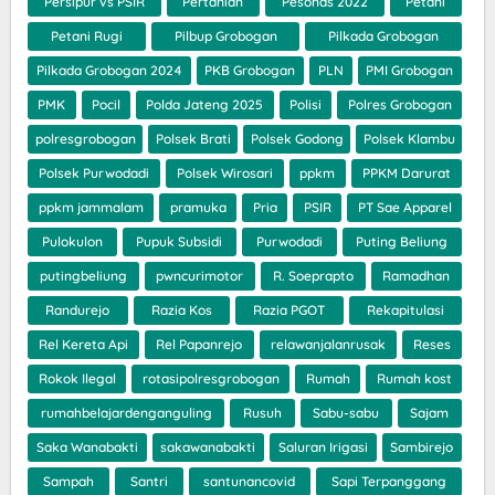
Persipur vs PSIR
Pertanian
Pesonas 2022
Petani
Petani Rugi
Pilbup Grobogan
Pilkada Grobogan
Pilkada Grobogan 2024
PKB Grobogan
PLN
PMI Grobogan
PMK
Pocil
Polda Jateng 2025
Polisi
Polres Grobogan
polresgrobogan
Polsek Brati
Polsek Godong
Polsek Klambu
Polsek Purwodadi
Polsek Wirosari
ppkm
PPKM Darurat
ppkm jammalam
pramuka
Pria
PSIR
PT Sae Apparel
Pulokulon
Pupuk Subsidi
Purwodadi
Puting Beliung
putingbeliung
pwncurimotor
R. Soeprapto
Ramadhan
Randurejo
Razia Kos
Razia PGOT
Rekapitulasi
Rel Kereta Api
Rel Papanrejo
relawanjalanrusak
Reses
Rokok Ilegal
rotasipolresgrobogan
Rumah
Rumah kost
rumahbelajardenganguling
Rusuh
Sabu-sabu
Sajam
Saka Wanabakti
sakawanabakti
Saluran Irigasi
Sambirejo
Sampah
Santri
santunancovid
Sapi Terpanggang