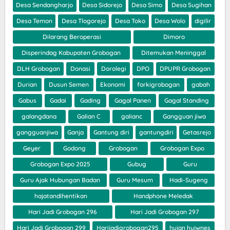
Desa Sendangharjo
Desa Sidorejo
Desa Simo
Desa Sugihan
Desa Temon
Desa Tlogorejo
Desa Toko
Desa Wolo
digilir
Dilarang Beroperasi
Dimoro
Disperindag Kabupaten Grobogan
Ditemukan Meninggal
DLH Grobogan
Donasi
Dorolegi
DPO
DPUPR Grobogan
Durian
Dusun Semen
Ekonomi
forkigrobogan
gabah
Gabus
Gadai
Gading
Gagal Panen
Gagal Standing
galangdana
Galian C
galianc
Gangguan jiwa
gangguanjiwa
Ganja
Gantung diri
gantungdiri
Getasrejo
Geyer
Godong
Grobogan
Grobogan Expo
Grobogan Expo 2025
Gubug
Guru
Guru Ajak Hubungan Badan
Guru Mesum
Hadi-Sugeng
hajatandihentikan
Handphone Meledak
Hari Jadi Grobogan 296
Hari Jadi Grobogan 297
Hari Jadi Grobogan 299
Harijadigrobogan295
hujan hujwnes