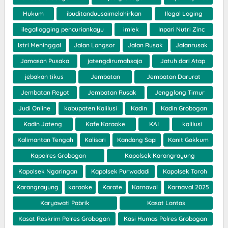
Hukum
ibuditanduusaimelahirkan
Ilegal Loging
ilegallogging pencuriankayu
imlek
Inpari Nutri Zinc
Istri Meninggal
Jalan Longsor
Jalan Rusak
Jalanrusak
Jamasan Pusaka
jatengdirumahsaja
Jatuh dari Atap
jebakan tikus
Jembatan
Jembatan Darurat
Jembatan Reyot
Jembatan Rusak
Jengglong Timur
Judi Online
kabupaten Kalilusi
Kadin
Kadin Grobogan
Kadin Jateng
Kafe Karaoke
KAI
kalilusi
Kalimantan Tengah
Kalisari
Kandang Sapi
Kanit Gakkum
Kapolres Grobogan
Kapolsek Karangrayung
Kapolsek Ngaringan
Kapolsek Purwodadi
Kapolsek Toroh
Karangrayung
karaoke
Karate
Karnaval
Karnaval 2025
Karyawati Pabrik
Kasat Lantas
Kasat Reskrim Polres Grobogan
Kasi Humas Polres Grobogan