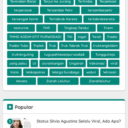
Terendam Banjir
Terjun ke Jurang
Terlindas
Terpeleset
terperosok
Tersambar Petir
tersambarpetir
tersengat listrik
Tertabrak Kereta
tertabrakkereta
testurine
THR
Tingkep Tandur
Tirem
TMMD KODIM 0717 PURWODADI
TNI
togel
Toroh
Tradisi
Tradisi Tubo
Triplek
Truk
Truk Tabrak Truk
truktangkibbm
trukterguling
tugupahlawanpurwodadi
Tunggulrejo
uang palsu
UI
ulurantangan
Ungaran
Vaksinasi
viral
Vonis
Wakapolres
Warga Surabaya
widuri
Wirosari
Wisata
Ziarah Leluhur
Ziarahleluhur
Popular
Status Silvia Agustina Selalu Viral, Ada Apa?