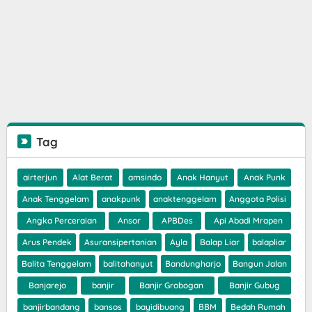
Tag
airterjun
Alat Berat
amsindo
Anak Hanyut
Anak Punk
Anak Tenggelam
anakpunk
anaktenggelam
Anggota Polisi
Angka Perceraian
Ansor
APBDes
Api Abadi Mrapen
Arus Pendek
Asuransipertanian
Ayla
Balap Liar
balapliar
Balita Tenggelam
balitahanyut
Bandungharjo
Bangun Jalan
Banjarejo
banjir
Banjir Grobogan
Banjir Gubug
banjirbandang
bansos
bayidibuang
BBM
Bedah Rumah