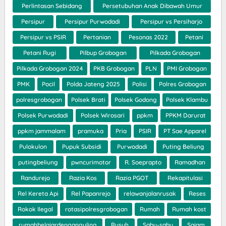
Perlintasan Sebidang
Persetubuhan Anak Dibawah Umur
Persipur
Persipur Purwodadi
Persipur vs Persiharjo
Persipur vs PSIR
Pertanian
Pesonas 2022
Petani
Petani Rugi
Pilbup Grobogan
Pilkada Grobogan
Pilkada Grobogan 2024
PKB Grobogan
PLN
PMI Grobogan
PMK
Pocil
Polda Jateng 2025
Polisi
Polres Grobogan
polresgrobogan
Polsek Brati
Polsek Godong
Polsek Klambu
Polsek Purwodadi
Polsek Wirosari
ppkm
PPKM Darurat
ppkm jammalam
pramuka
Pria
PSIR
PT Sae Apparel
Pulokulon
Pupuk Subsidi
Purwodadi
Puting Beliung
putingbeliung
pwncurimotor
R. Soeprapto
Ramadhan
Randurejo
Razia Kos
Razia PGOT
Rekapitulasi
Rel Kereta Api
Rel Papanrejo
relawanjalanrusak
Reses
Rokok Ilegal
rotasipolresgrobogan
Rumah
Rumah kost
rumahbelajardenganguling
Rusuh
Sabu-sabu
Sajam