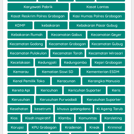
Karyawati Pabrik
Kasat Lantas
Kasat Reskrim Polres Grobogan
Kasi Humas Polres Grobogan
KDMP
kebakaran
Kebakaran Pasar Gubug
Kebakaran Rumah
Kecamatan Gabus
Kecamatan Geyer
Kecamatan Godong
Kecamatan Grobogan
Kecamatan Gubug
Kecamatan Pulokulon
Kecamatan Toroh
Kecamatan Wirosari
Kecelakaan
Kedungjati
Kedungombo
Kejari Grobogan
Kemarau
Kematian Siswi SD
Kementerian ESDM
Kenal Pemilik Toko
Keracunan
Kerangka Manusia
Kereta Api
Kericuhan
Kericuhan Suporter
Keris
Kerusuhan
Kerusuhan Purwodadi
Kerusuhan Suporter
Kesehatan
kesetrum
khusus galangdana
Ki Ageng Tarub
Kios
Kisah inspiratif
Klambu
Komunitas
Korsleting
Korupsi
KPU Grobogan
Kradenan
Kreak
Kriminal