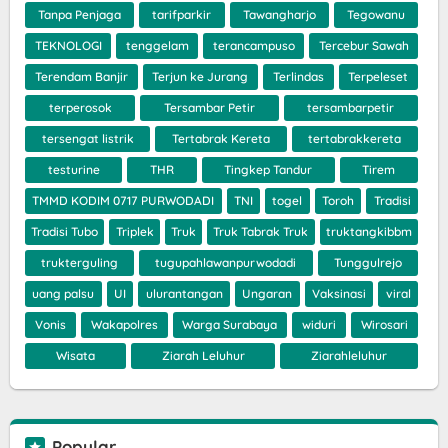
Tanpa Penjaga
tarifparkir
Tawangharjo
Tegowanu
TEKNOLOGI
tenggelam
terancampuso
Tercebur Sawah
Terendam Banjir
Terjun ke Jurang
Terlindas
Terpeleset
terperosok
Tersambar Petir
tersambarpetir
tersengat listrik
Tertabrak Kereta
tertabrakkereta
testurine
THR
Tingkep Tandur
Tirem
TMMD KODIM 0717 PURWODADI
TNI
togel
Toroh
Tradisi
Tradisi Tubo
Triplek
Truk
Truk Tabrak Truk
truktangkibbm
trukterguling
tugupahlawanpurwodadi
Tunggulrejo
uang palsu
UI
ulurantangan
Ungaran
Vaksinasi
viral
Vonis
Wakapolres
Warga Surabaya
widuri
Wirosari
Wisata
Ziarah Leluhur
Ziarahleluhur
Popular