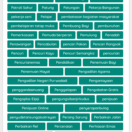
Patroli Sahur
Patung
Patungan
Pekerja Bangunan
pekerja seni
Pelajar
pembatasan kegiatan masyarakat
pembelajaran tatap muka
Pembuang Bayi
pembunuhan
Pemerkosaan
Pemuda berperan
Pemulung
Penadah
Penawangan
Pencabulan
pencari Pakan
Pencari Rongsok
Pencuri
Pencuri Kayu
Pencuri Semangka
pencurian
Pencurianemas
Pendidikan
Penemuan Bayi
Penemuan Mayat
Pengadilan Agama
Pengadilan Negeri Purwodadi
Penganiayaan
penggandaanuang
Penggelapan
Pengobatan Gratis
Pengoplos Elpiji
pengungsibanjirkudus
penipuan
Penipuan Online
penyerapanbulog
penyudetansungaisatreyan
Perang Sarung
Perbaikan Jalan
Perbaikan Rel
Perceraian
Perhiasan Emas