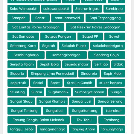
Saka Wanabakti
sakawanabakti
Saluran Irigasi
Sambirejo
Sampah
Santri
santunancovid
Sapi Terpanggang
Sat Lantas Polres Grobogan
Sat Reskrim Polres Grobogan
Sat Samapta
Satgas Pangan
Satpol PP
Sawah
Sebatang Kara
Sejarah
Sekolah Rusak
sekolahadiwiyata
Sembungharjo
semengrobogan
Sendang Coyo
Senjata Tajam
Sepak Bola
Sepeda motor
Sertijab
Sidak
Sidoarjo
Simpang Lima Purwodadi
Sindurejo
Sopir Mobil
sopirtruk
Sosial
Sport
Stasiun Gundih
stiker bansos
Stunting
Suami
Sugihmanik
Sumberjatipohon
Sungai
Sungai Glugu
Sungai Klampis
Sungai Lusi
Sungai Serang
Sungai Tuntang
Sungailusi
Sungaituntang
tabrakan
Tabung Pengisi Balon Meledak
Tak Tahu
Tambang
Tanggul Jebol
Tanggungharjo
Tanjung Anom
Tanjungharjo