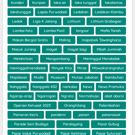
Kunden
Kuripan
laka air
laka tunggal
lakalantas
lakatunggal
Lapas Purwodadi
Ledakan
Ledakan Klambu
Ledok
Liga 4 Jateng
Lithium
Lithium Grobogan
Lomba foto
Lomba Pocil
longsor
Mafia Tanah
Makan Bergizi Gratis
Maling
mapolsek Tawangharjo
Masuk Jurang
mayat
mayat bayi
Mbah Juminah
Melahirkan
Mengambang
Meninggal Mendadak
meninggalmendadak
Minyak Kita
Miras
Mlowokarangtalun
Mojolasan
Mudik
Museum
Mutasi Jabatan
Nambuhan
Nanggala
Nanggala 402
narkoba
News
News Pramuka
Ngarap-arap
Ngaringan
Ngroto
Normalisasi
obat aborsi
Operasi Ketupat 2025
Oranghilang
Palembahan
Pameran Keris
pandemi
panen
panenawal
Parade Seni Budaya
Paralayang
Pasar Gubug
Pasar Induk Purwodadi
Pasar Ketitang
Pasar Sulursari