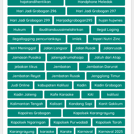
hajatandihentikan
Handphone Meledak
Hari Jadi Grobogan 296
Hari Jadi Grobogan 297
Hari Jadi Grobogan 299
Harijadigrobogan295
hujan hujwnes
Hukum
ibuditanduusaimelahirkan
Ilegal Loging
ilegallogging pencuriankayu
imlek
Inpari Nutri Zinc
Istri Meninggal
Jalan Longsor
Jalan Rusak
Jalanrusak
Jamasan Pusaka
jatengdirumahsaja
Jatuh dari Atap
jebakan tikus
Jembatan
Jembatan Darurat
Jembatan Reyot
Jembatan Rusak
Jengglong Timur
Judi Online
kabupaten Kalilusi
Kadin
Kadin Grobogan
Kadin Jateng
Kafe Karaoke
KAI
kalilusi
Kalimantan Tengah
Kalisari
Kandang Sapi
Kanit Gakkum
Kapolres Grobogan
Kapolsek Karangrayung
Kapolsek Ngaringan
Kapolsek Purwodadi
Kapolsek Toroh
Karangrayung
karaoke
Karate
Karnaval
Karnaval 2025