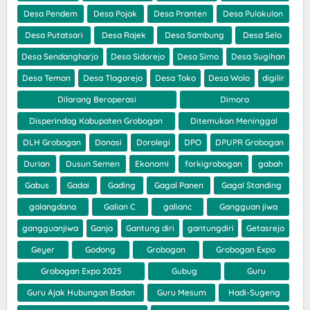
Desa Pendem
Desa Pojok
Desa Pranten
Desa Pulokulon
Desa Putatsari
Desa Rajek
Desa Sambung
Desa Selo
Desa Sendangharjo
Desa Sidorejo
Desa Simo
Desa Sugihan
Desa Temon
Desa Tlogorejo
Desa Toko
Desa Wolo
digilir
Dilarang Beroperasi
Dimoro
Disperindag Kabupaten Grobogan
Ditemukan Meninggal
DLH Grobogan
Donasi
Dorolegi
DPO
DPUPR Grobogan
Durian
Dusun Semen
Ekonomi
forkigrobogan
gabah
Gabus
Gadai
Gading
Gagal Panen
Gagal Standing
galangdana
Galian C
galianc
Gangguan jiwa
gangguanjiwa
Ganja
Gantung diri
gantungdiri
Getasrejo
Geyer
Godong
Grobogan
Grobogan Expo
Grobogan Expo 2025
Gubug
Guru
Guru Ajak Hubungan Badan
Guru Mesum
Hadi-Sugeng