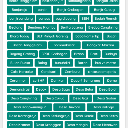
Balita Tenggelam
balitahanyut
Bandungharjo
Bangun Jalan
Banjarejo
banjir
Banjir Grobogan
Banjir Gubug
banjirbandang
bansos
bayidibuang
BBM
Bedah Rumah
Bediang
Bendung Klambu
Berita Jateng
Bledug Cangkring
Blora Today
BLT Minyak Goreng
bobolkonterhp
Bocah
Bocah Tenggelam
bommakasar
Bongkar Makam
Boyong Grobog
BPBD Grobogan
Brabo
Brati
Budaya
Bulan Puasa
Bulog
bunuhdiri
Buron
bus vs motor
Cafe Karaoke
Candisari
Cemburu
cintasesamajenis
Curanmor
curi HP
Damkar
Daop 4 Semarang
Demo
Demonstrasi
Depok
Desa Bago
Desa Belor
Desa Boloh
Desa Cangkring
Desa Curug
Desa Gaji
Desa Godan
Desa Harjowinangun
Desa Juworo
Desa Kalirejo
Desa Karangrejo
Desa Kedungrejo
Desa Kemiri
Desa Ketro
Desa Kramat
Desa Kronggen
Desa Mangin
Desa Menawan