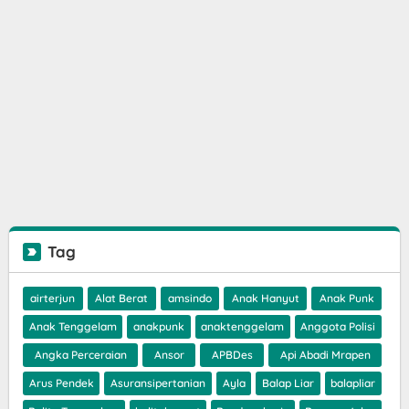
Tag
airterjun
Alat Berat
amsindo
Anak Hanyut
Anak Punk
Anak Tenggelam
anakpunk
anaktenggelam
Anggota Polisi
Angka Perceraian
Ansor
APBDes
Api Abadi Mrapen
Arus Pendek
Asuransipertanian
Ayla
Balap Liar
balapliar