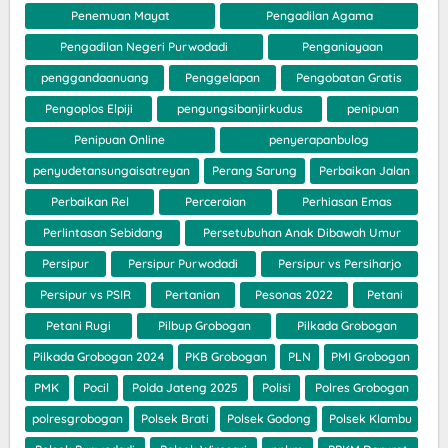
Penemuan Mayat
Pengadilan Agama
Pengadilan Negeri Purwodadi
Penganiayaan
penggandaanuang
Penggelapan
Pengobatan Gratis
Pengoplos Elpiji
pengungsibanjirkudus
penipuan
Penipuan Online
penyerapanbulog
penyudetansungaisatreyan
Perang Sarung
Perbaikan Jalan
Perbaikan Rel
Perceraian
Perhiasan Emas
Perlintasan Sebidang
Persetubuhan Anak Dibawah Umur
Persipur
Persipur Purwodadi
Persipur vs Persiharjo
Persipur vs PSIR
Pertanian
Pesonas 2022
Petani
Petani Rugi
Pilbup Grobogan
Pilkada Grobogan
Pilkada Grobogan 2024
PKB Grobogan
PLN
PMI Grobogan
PMK
Pocil
Polda Jateng 2025
Polisi
Polres Grobogan
polresgrobogan
Polsek Brati
Polsek Godong
Polsek Klambu