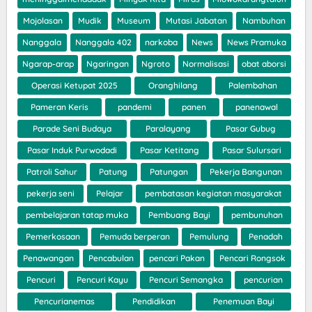
Mojolasan
Mudik
Museum
Mutasi Jabatan
Nambuhan
Nanggala
Nanggala 402
narkoba
News
News Pramuka
Ngarap-arap
Ngaringan
Ngroto
Normalisasi
obat aborsi
Operasi Ketupat 2025
Oranghilang
Palembahan
Pameran Keris
pandemi
panen
panenawal
Parade Seni Budaya
Paralayang
Pasar Gubug
Pasar Induk Purwodadi
Pasar Ketitang
Pasar Sulursari
Patroli Sahur
Patung
Patungan
Pekerja Bangunan
pekerja seni
Pelajar
pembatasan kegiatan masyarakat
pembelajaran tatap muka
Pembuang Bayi
pembunuhan
Pemerkosaan
Pemuda berperan
Pemulung
Penadah
Penawangan
Pencabulan
pencari Pakan
Pencari Rongsok
Pencuri
Pencuri Kayu
Pencuri Semangka
pencurian
Pencurianemas
Pendidikan
Penemuan Bayi