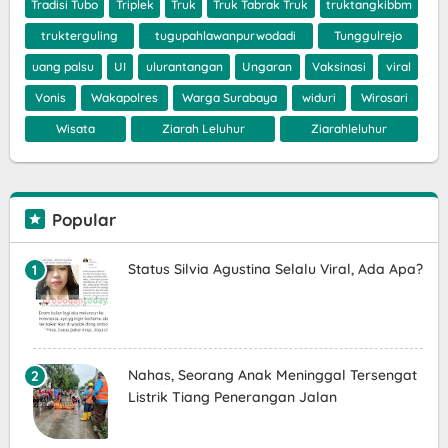
Tradisi Tubo
Triplek
Truk
Truk Tabrak Truk
truktangkibbm
trukterguling
tugupahlawanpurwodadi
Tunggulrejo
uang palsu
UI
ulurantangan
Ungaran
Vaksinasi
viral
Vonis
Wakapolres
Warga Surabaya
widuri
Wirosari
Wisata
Ziarah Leluhur
Ziarahleluhur
Popular
Status Silvia Agustina Selalu Viral, Ada Apa?
Nahas, Seorang Anak Meninggal Tersengat
Listrik Tiang Penerangan Jalan