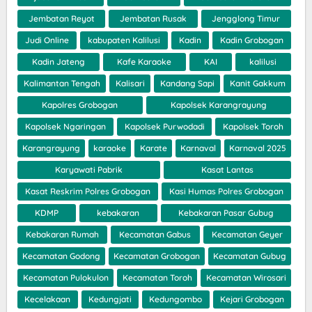
Jembatan Reyot
Jembatan Rusak
Jengglong Timur
Judi Online
kabupaten Kalilusi
Kadin
Kadin Grobogan
Kadin Jateng
Kafe Karaoke
KAI
kalilusi
Kalimantan Tengah
Kalisari
Kandang Sapi
Kanit Gakkum
Kapolres Grobogan
Kapolsek Karangrayung
Kapolsek Ngaringan
Kapolsek Purwodadi
Kapolsek Toroh
Karangrayung
karaoke
Karate
Karnaval
Karnaval 2025
Karyawati Pabrik
Kasat Lantas
Kasat Reskrim Polres Grobogan
Kasi Humas Polres Grobogan
KDMP
kebakaran
Kebakaran Pasar Gubug
Kebakaran Rumah
Kecamatan Gabus
Kecamatan Geyer
Kecamatan Godong
Kecamatan Grobogan
Kecamatan Gubug
Kecamatan Pulokulon
Kecamatan Toroh
Kecamatan Wirosari
Kecelakaan
Kedungjati
Kedungombo
Kejari Grobogan