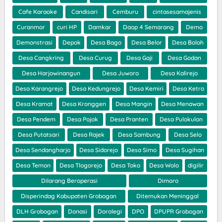
Cafe Karaoke
Candisari
Cemburu
cintasesamajenis
Curanmor
curi HP
Damkar
Daop 4 Semarang
Demo
Demonstrasi
Depok
Desa Bago
Desa Belor
Desa Boloh
Desa Cangkring
Desa Curug
Desa Gaji
Desa Godan
Desa Harjowinangun
Desa Juworo
Desa Kalirejo
Desa Karangrejo
Desa Kedungrejo
Desa Kemiri
Desa Ketro
Desa Kramat
Desa Kronggen
Desa Mangin
Desa Menawan
Desa Pendem
Desa Pojok
Desa Pranten
Desa Pulokulon
Desa Putatsari
Desa Rajek
Desa Sambung
Desa Selo
Desa Sendangharjo
Desa Sidorejo
Desa Simo
Desa Sugihan
Desa Temon
Desa Tlogorejo
Desa Toko
Desa Wolo
digilir
Dilarang Beroperasi
Dimoro
Disperindag Kabupaten Grobogan
Ditemukan Meninggal
DLH Grobogan
Donasi
Dorolegi
DPO
DPUPR Grobogan