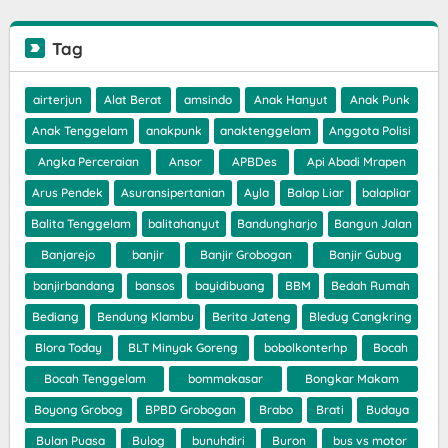
Tag
airterjun
Alat Berat
amsindo
Anak Hanyut
Anak Punk
Anak Tenggelam
anakpunk
anaktenggelam
Anggota Polisi
Angka Perceraian
Ansor
APBDes
Api Abadi Mrapen
Arus Pendek
Asuransipertanian
Ayla
Balap Liar
balapliar
Balita Tenggelam
balitahanyut
Bandungharjo
Bangun Jalan
Banjarejo
banjir
Banjir Grobogan
Banjir Gubug
banjirbandang
bansos
bayidibuang
BBM
Bedah Rumah
Bediang
Bendung Klambu
Berita Jateng
Bledug Cangkring
Blora Today
BLT Minyak Goreng
bobolkonterhp
Bocah
Bocah Tenggelam
bommakasar
Bongkar Makam
Boyong Grobog
BPBD Grobogan
Brabo
Brati
Budaya
Bulan Puasa
Bulog
bunuhdiri
Buron
bus vs motor