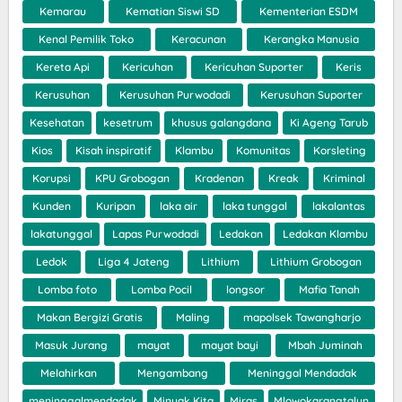
Kemarau
Kematian Siswi SD
Kementerian ESDM
Kenal Pemilik Toko
Keracunan
Kerangka Manusia
Kereta Api
Kericuhan
Kericuhan Suporter
Keris
Kerusuhan
Kerusuhan Purwodadi
Kerusuhan Suporter
Kesehatan
kesetrum
khusus galangdana
Ki Ageng Tarub
Kios
Kisah inspiratif
Klambu
Komunitas
Korsleting
Korupsi
KPU Grobogan
Kradenan
Kreak
Kriminal
Kunden
Kuripan
laka air
laka tunggal
lakalantas
lakatunggal
Lapas Purwodadi
Ledakan
Ledakan Klambu
Ledok
Liga 4 Jateng
Lithium
Lithium Grobogan
Lomba foto
Lomba Pocil
longsor
Mafia Tanah
Makan Bergizi Gratis
Maling
mapolsek Tawangharjo
Masuk Jurang
mayat
mayat bayi
Mbah Juminah
Melahirkan
Mengambang
Meninggal Mendadak
meninggalmendadak
Minyak Kita
Miras
Mlowokarangtalun