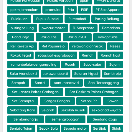
Polsek Purwodadi
Polsek Wirosari
ppkm
PPKM Darurat
ppkm jammalam
pramuka
Pria
PSIR
PT Sae Apparel
Pulokulon
Pupuk Subsidi
Purwodadi
Puting Beliung
putingbeliung
pwncurimotor
R. Soeprapto
Ramadhan
Randurejo
Razia Kos
Razia PGOT
Rekapitulasi
Rel Kereta Api
Rel Papanrejo
relawanjalanrusak
Reses
Rokok Ilegal
rotasipolresgrobogan
Rumah
Rumah kost
rumahbelajardenganguling
Rusuh
Sabu-sabu
Sajam
Saka Wanabakti
sakawanabakti
Saluran Irigasi
Sambirejo
Sampah
Santri
santunancovid
Sapi Terpanggang
Sat Lantas Polres Grobogan
Sat Reskrim Polres Grobogan
Sat Samapta
Satgas Pangan
Satpol PP
Sawah
Sebatang Kara
Sejarah
Sekolah Rusak
sekolahadiwiyata
Sembungharjo
semengrobogan
Sendang Coyo
Senjata Tajam
Sepak Bola
Sepeda motor
Sertijab
Sidak