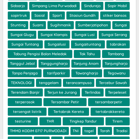
Sidoarjo
Simpang Lima Purwodadi
Sindurejo
Sopir Mobil
sopirtruk
Sosial
Sport
Stasiun Gundih
stiker bansos
Stunting
Suami
Sugihmanik
Sumberjatipohon
Sungai
Sungai Glugu
Sungai Klampis
Sungai Lusi
Sungai Serang
Sungai Tuntang
Sungailusi
Sungaituntang
tabrakan
Tabung Pengisi Balon Meledak
Tak Tahu
Tambang
Tanggul Jebol
Tanggungharjo
Tanjung Anom
Tanjungharjo
Tanpa Penjaga
tarifparkir
Tawangharjo
Tegowanu
TEKNOLOGI
tenggelam
terancampuso
Tercebur Sawah
Terendam Banjir
Terjun ke Jurang
Terlindas
Terpeleset
terperosok
Tersambar Petir
tersambarpetir
tersengat listrik
Tertabrak Kereta
tertabrakkereta
testurine
THR
Tingkep Tandur
Tirem
TMMD KODIM 0717 PURWODADI
TNI
togel
Toroh
Tradisi