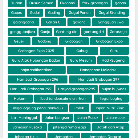
Durian
Dusun Semen
Ekonomi
forkigrobogan
gabah
Gabus
Gadai
Gading
Gagal Panen
Gagal Standing
galangdana
Galian C
galianc
Gangguan jiwa
gangguanjiwa
Ganja
Gantung diri
gantungdiri
Getasrejo
Geyer
Godong
Grobogan
Grobogan Expo
Grobogan Expo 2025
Gubug
Guru
Guru Ajak Hubungan Badan
Guru Mesum
Hadi-Sugeng
hajatandihentikan
Handphone Meledak
Hari Jadi Grobogan 296
Hari Jadi Grobogan 297
Hari Jadi Grobogan 299
Harijadigrobogan295
hujan hujwnes
Hukum
ibuditanduusaimelahirkan
Ilegal Loging
ilegallogging pencuriankayu
imlek
Inpari Nutri Zinc
Istri Meninggal
Jalan Longsor
Jalan Rusak
Jalanrusak
Jamasan Pusaka
jatengdirumahsaja
Jatuh dari Atap
jebakan tikus
Jembatan
Jembatan Darurat