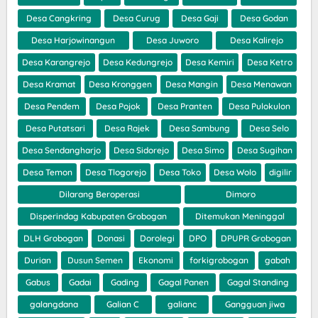
Desa Cangkring
Desa Curug
Desa Gaji
Desa Godan
Desa Harjowinangun
Desa Juworo
Desa Kalirejo
Desa Karangrejo
Desa Kedungrejo
Desa Kemiri
Desa Ketro
Desa Kramat
Desa Kronggen
Desa Mangin
Desa Menawan
Desa Pendem
Desa Pojok
Desa Pranten
Desa Pulokulon
Desa Putatsari
Desa Rajek
Desa Sambung
Desa Selo
Desa Sendangharjo
Desa Sidorejo
Desa Simo
Desa Sugihan
Desa Temon
Desa Tlogorejo
Desa Toko
Desa Wolo
digilir
Dilarang Beroperasi
Dimoro
Disperindag Kabupaten Grobogan
Ditemukan Meninggal
DLH Grobogan
Donasi
Dorolegi
DPO
DPUPR Grobogan
Durian
Dusun Semen
Ekonomi
forkigrobogan
gabah
Gabus
Gadai
Gading
Gagal Panen
Gagal Standing
galangdana
Galian C
galianc
Gangguan jiwa