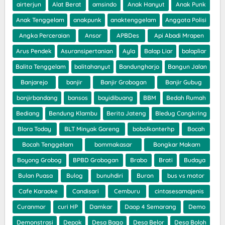
airterjun
Alat Berat
amsindo
Anak Hanyut
Anak Punk
Anak Tenggelam
anakpunk
anaktenggelam
Anggota Polisi
Angka Perceraian
Ansor
APBDes
Api Abadi Mrapen
Arus Pendek
Asuransipertanian
Ayla
Balap Liar
balapliar
Balita Tenggelam
balitahanyut
Bandungharjo
Bangun Jalan
Banjarejo
banjir
Banjir Grobogan
Banjir Gubug
banjirbandang
bansos
bayidibuang
BBM
Bedah Rumah
Bediang
Bendung Klambu
Berita Jateng
Bledug Cangkring
Blora Today
BLT Minyak Goreng
bobolkonterhp
Bocah
Bocah Tenggelam
bommakasar
Bongkar Makam
Boyong Grobog
BPBD Grobogan
Brabo
Brati
Budaya
Bulan Puasa
Bulog
bunuhdiri
Buron
bus vs motor
Cafe Karaoke
Candisari
Cemburu
cintasesamajenis
Curanmor
curi HP
Damkar
Daop 4 Semarang
Demo
Demonstrasi
Depok
Desa Bago
Desa Belor
Desa Boloh