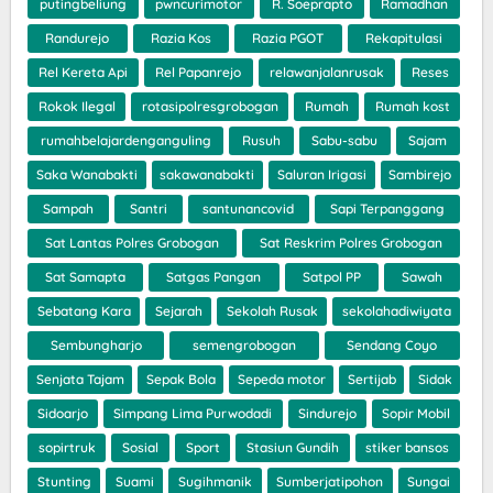
putingbeliung
pwncurimotor
R. Soeprapto
Ramadhan
Randurejo
Razia Kos
Razia PGOT
Rekapitulasi
Rel Kereta Api
Rel Papanrejo
relawanjalanrusak
Reses
Rokok Ilegal
rotasipolresgrobogan
Rumah
Rumah kost
rumahbelajardenganguling
Rusuh
Sabu-sabu
Sajam
Saka Wanabakti
sakawanabakti
Saluran Irigasi
Sambirejo
Sampah
Santri
santunancovid
Sapi Terpanggang
Sat Lantas Polres Grobogan
Sat Reskrim Polres Grobogan
Sat Samapta
Satgas Pangan
Satpol PP
Sawah
Sebatang Kara
Sejarah
Sekolah Rusak
sekolahadiwiyata
Sembungharjo
semengrobogan
Sendang Coyo
Senjata Tajam
Sepak Bola
Sepeda motor
Sertijab
Sidak
Sidoarjo
Simpang Lima Purwodadi
Sindurejo
Sopir Mobil
sopirtruk
Sosial
Sport
Stasiun Gundih
stiker bansos
Stunting
Suami
Sugihmanik
Sumberjatipohon
Sungai