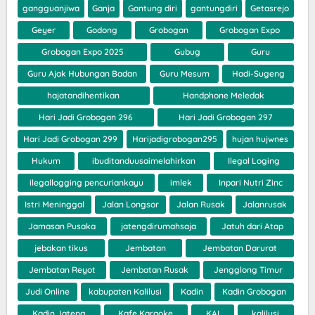
gangguanjiwa
Ganja
Gantung diri
gantungdiri
Getasrejo
Geyer
Godong
Grobogan
Grobogan Expo
Grobogan Expo 2025
Gubug
Guru
Guru Ajak Hubungan Badan
Guru Mesum
Hadi-Sugeng
hajatandihentikan
Handphone Meledak
Hari Jadi Grobogan 296
Hari Jadi Grobogan 297
Hari Jadi Grobogan 299
Harijadigrobogan295
hujan hujwnes
Hukum
ibuditanduusaimelahirkan
Ilegal Loging
ilegallogging pencuriankayu
imlek
Inpari Nutri Zinc
Istri Meninggal
Jalan Longsor
Jalan Rusak
Jalanrusak
Jamasan Pusaka
jatengdirumahsaja
Jatuh dari Atap
jebakan tikus
Jembatan
Jembatan Darurat
Jembatan Reyot
Jembatan Rusak
Jengglong Timur
Judi Online
kabupaten Kalilusi
Kadin
Kadin Grobogan
Kadin Jateng
Kafe Karaoke
KAI
kalilusi