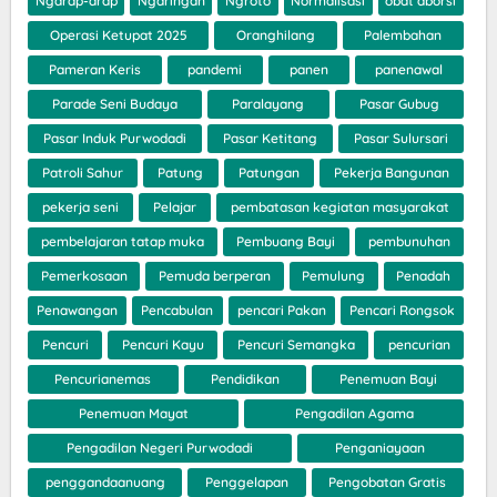
Ngarap-arap
Ngaringan
Ngroto
Normalisasi
obat aborsi
Operasi Ketupat 2025
Oranghilang
Palembahan
Pameran Keris
pandemi
panen
panenawal
Parade Seni Budaya
Paralayang
Pasar Gubug
Pasar Induk Purwodadi
Pasar Ketitang
Pasar Sulursari
Patroli Sahur
Patung
Patungan
Pekerja Bangunan
pekerja seni
Pelajar
pembatasan kegiatan masyarakat
pembelajaran tatap muka
Pembuang Bayi
pembunuhan
Pemerkosaan
Pemuda berperan
Pemulung
Penadah
Penawangan
Pencabulan
pencari Pakan
Pencari Rongsok
Pencuri
Pencuri Kayu
Pencuri Semangka
pencurian
Pencurianemas
Pendidikan
Penemuan Bayi
Penemuan Mayat
Pengadilan Agama
Pengadilan Negeri Purwodadi
Penganiayaan
penggandaanuang
Penggelapan
Pengobatan Gratis