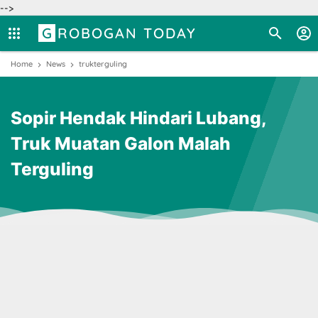
-->
GROBOGAN TODAY
Home
News
trukterguling
Sopir Hendak Hindari Lubang,
Truk Muatan Galon Malah
Terguling