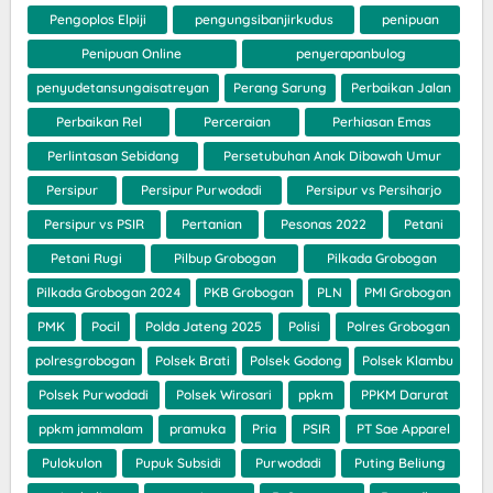
Pengoplos Elpiji
pengungsibanjirkudus
penipuan
Penipuan Online
penyerapanbulog
penyudetansungaisatreyan
Perang Sarung
Perbaikan Jalan
Perbaikan Rel
Perceraian
Perhiasan Emas
Perlintasan Sebidang
Persetubuhan Anak Dibawah Umur
Persipur
Persipur Purwodadi
Persipur vs Persiharjo
Persipur vs PSIR
Pertanian
Pesonas 2022
Petani
Petani Rugi
Pilbup Grobogan
Pilkada Grobogan
Pilkada Grobogan 2024
PKB Grobogan
PLN
PMI Grobogan
PMK
Pocil
Polda Jateng 2025
Polisi
Polres Grobogan
polresgrobogan
Polsek Brati
Polsek Godong
Polsek Klambu
Polsek Purwodadi
Polsek Wirosari
ppkm
PPKM Darurat
ppkm jammalam
pramuka
Pria
PSIR
PT Sae Apparel
Pulokulon
Pupuk Subsidi
Purwodadi
Puting Beliung