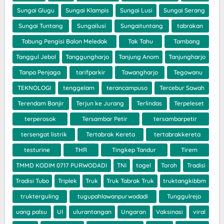
Sungai Glugu
Sungai Klampis
Sungai Lusi
Sungai Serang
Sungai Tuntang
Sungailusi
Sungaituntang
tabrakan
Tabung Pengisi Balon Meledak
Tak Tahu
Tambang
Tanggul Jebol
Tanggungharjo
Tanjung Anom
Tanjungharjo
Tanpa Penjaga
tarifparkir
Tawangharjo
Tegowanu
TEKNOLOGI
tenggelam
terancampuso
Tercebur Sawah
Terendam Banjir
Terjun ke Jurang
Terlindas
Terpeleset
terperosok
Tersambar Petir
tersambarpetir
tersengat listrik
Tertabrak Kereta
tertabrakkereta
testurine
THR
Tingkep Tandur
Tirem
TMMD KODIM 0717 PURWODADI
TNI
togel
Toroh
Tradisi
Tradisi Tubo
Triplek
Truk
Truk Tabrak Truk
truktangkibbm
trukterguling
tugupahlawanpurwodadi
Tunggulrejo
uang palsu
UI
ulurantangan
Ungaran
Vaksinasi
viral