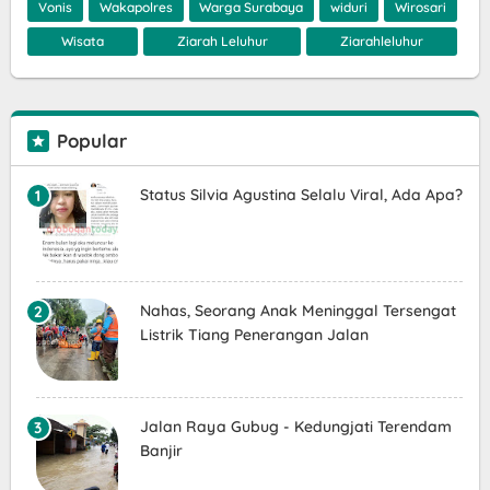
Vonis
Wakapolres
Warga Surabaya
widuri
Wirosari
Wisata
Ziarah Leluhur
Ziarahleluhur
Popular
Status Silvia Agustina Selalu Viral, Ada Apa?
Nahas, Seorang Anak Meninggal Tersengat
Listrik Tiang Penerangan Jalan
Jalan Raya Gubug - Kedungjati Terendam
Banjir