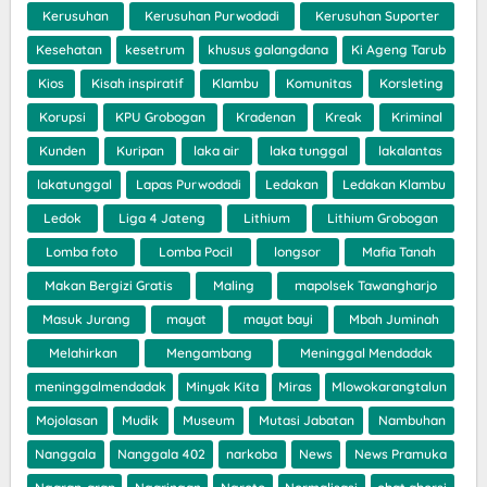
Kerusuhan
Kerusuhan Purwodadi
Kerusuhan Suporter
Kesehatan
kesetrum
khusus galangdana
Ki Ageng Tarub
Kios
Kisah inspiratif
Klambu
Komunitas
Korsleting
Korupsi
KPU Grobogan
Kradenan
Kreak
Kriminal
Kunden
Kuripan
laka air
laka tunggal
lakalantas
lakatunggal
Lapas Purwodadi
Ledakan
Ledakan Klambu
Ledok
Liga 4 Jateng
Lithium
Lithium Grobogan
Lomba foto
Lomba Pocil
longsor
Mafia Tanah
Makan Bergizi Gratis
Maling
mapolsek Tawangharjo
Masuk Jurang
mayat
mayat bayi
Mbah Juminah
Melahirkan
Mengambang
Meninggal Mendadak
meninggalmendadak
Minyak Kita
Miras
Mlowokarangtalun
Mojolasan
Mudik
Museum
Mutasi Jabatan
Nambuhan
Nanggala
Nanggala 402
narkoba
News
News Pramuka