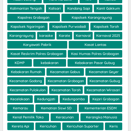
Kalimantan Tengah
Kalisari
Kandang Sapi
Kanit Gakkum
Kapolres Grobogan
Kapolsek Karangrayung
Kapolsek Ngaringan
Kapolsek Purwodadi
Kapolsek Toroh
Karangrayung
karaoke
Karate
Karnaval
Karnaval 2025
Karyawati Pabrik
Kasat Lantas
Kasat Reskrim Polres Grobogan
Kasi Humas Polres Grobogan
KDMP
kebakaran
Kebakaran Pasar Gubug
Kebakaran Rumah
Kecamatan Gabus
Kecamatan Geyer
Kecamatan Godong
Kecamatan Grobogan
Kecamatan Gubug
Kecamatan Pulokulon
Kecamatan Toroh
Kecamatan Wirosari
Kecelakaan
Kedungjati
Kedungombo
Kejari Grobogan
Kemarau
Kematian Siswi SD
Kementerian ESDM
Kenal Pemilik Toko
Keracunan
Kerangka Manusia
Kereta Api
Kericuhan
Kericuhan Suporter
Keris