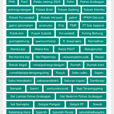
PMK
Pocil
Polda Jateng 2025
Polisi
Polres Grobogan
polresgrobogan
Polsek Brati
Polsek Godong
Polsek Klambu
Polsek Purwodadi
Polsek Wirosari
ppkm
PPKM Darurat
ppkm jammalam
pramuka
Pria
PSIR
PT Sae Apparel
Pulokulon
Pupuk Subsidi
Purwodadi
Puting Beliung
putingbeliung
pwncurimotor
R. Soeprapto
Ramadhan
Randurejo
Razia Kos
Razia PGOT
Rekapitulasi
Rel Kereta Api
Rel Papanrejo
relawanjalanrusak
Reses
Rokok Ilegal
rotasipolresgrobogan
Rumah
Rumah kost
rumahbelajardenganguling
Rusuh
Sabu-sabu
Sajam
Saka Wanabakti
sakawanabakti
Saluran Irigasi
Sambirejo
Sampah
Santri
santunancovid
Sapi Terpanggang
Sat Lantas Polres Grobogan
Sat Reskrim Polres Grobogan
Sat Samapta
Satgas Pangan
Satpol PP
Sawah
Sebatang Kara
Sejarah
Sekolah Rusak
sekolahadiwiyata