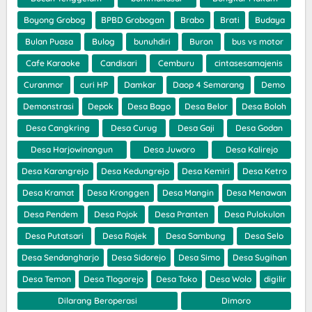
Boyong Grobog
BPBD Grobogan
Brabo
Brati
Budaya
Bulan Puasa
Bulog
bunuhdiri
Buron
bus vs motor
Cafe Karaoke
Candisari
Cemburu
cintasesamajenis
Curanmor
curi HP
Damkar
Daop 4 Semarang
Demo
Demonstrasi
Depok
Desa Bago
Desa Belor
Desa Boloh
Desa Cangkring
Desa Curug
Desa Gaji
Desa Godan
Desa Harjowinangun
Desa Juworo
Desa Kalirejo
Desa Karangrejo
Desa Kedungrejo
Desa Kemiri
Desa Ketro
Desa Kramat
Desa Kronggen
Desa Mangin
Desa Menawan
Desa Pendem
Desa Pojok
Desa Pranten
Desa Pulokulon
Desa Putatsari
Desa Rajek
Desa Sambung
Desa Selo
Desa Sendangharjo
Desa Sidorejo
Desa Simo
Desa Sugihan
Desa Temon
Desa Tlogorejo
Desa Toko
Desa Wolo
digilir
Dilarang Beroperasi
Dimoro