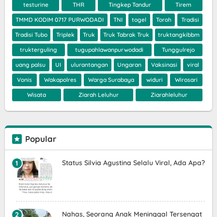
testurine
THR
Tingkep Tandur
Tirem
TMMD KODIM 0717 PURWODADI
TNI
togel
Toroh
Tradisi
Tradisi Tubo
Triplek
Truk
Truk Tabrak Truk
truktangkibbm
trukterguling
tugupahlawanpurwodadi
Tunggulrejo
uang palsu
UI
ulurantangan
Ungaran
Vaksinasi
viral
Vonis
Wakapolres
Warga Surabaya
widuri
Wirosari
Wisata
Ziarah Leluhur
Ziarahleluhur
Popular
Status Silvia Agustina Selalu Viral, Ada Apa?
Nahas, Seorang Anak Meninggal Tersengat