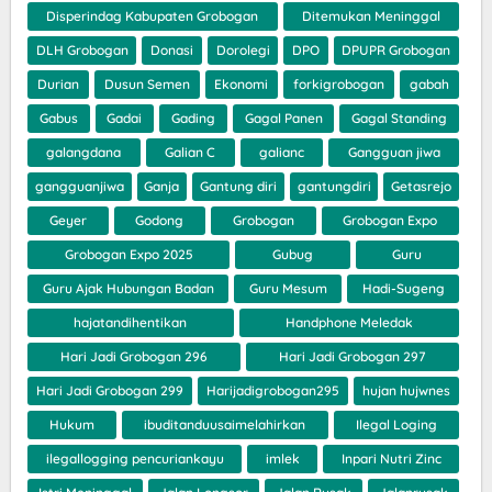
Disperindag Kabupaten Grobogan
Ditemukan Meninggal
DLH Grobogan
Donasi
Dorolegi
DPO
DPUPR Grobogan
Durian
Dusun Semen
Ekonomi
forkigrobogan
gabah
Gabus
Gadai
Gading
Gagal Panen
Gagal Standing
galangdana
Galian C
galianc
Gangguan jiwa
gangguanjiwa
Ganja
Gantung diri
gantungdiri
Getasrejo
Geyer
Godong
Grobogan
Grobogan Expo
Grobogan Expo 2025
Gubug
Guru
Guru Ajak Hubungan Badan
Guru Mesum
Hadi-Sugeng
hajatandihentikan
Handphone Meledak
Hari Jadi Grobogan 296
Hari Jadi Grobogan 297
Hari Jadi Grobogan 299
Harijadigrobogan295
hujan hujwnes
Hukum
ibuditanduusaimelahirkan
Ilegal Loging
ilegallogging pencuriankayu
imlek
Inpari Nutri Zinc