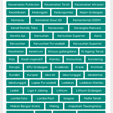
Kecamatan Pulokulon
Kecamatan Toroh
Kecamatan Wirosari
Kecelakaan
Kedungjati
Kedungombo
Kejari Grobogan
Kemarau
Kematian Siswi SD
Kementerian ESDM
Kenal Pemilik Toko
Keracunan
Kerangka Manusia
Kereta Api
Kericuhan
Kericuhan Suporter
Keris
Kerusuhan
Kerusuhan Purwodadi
Kerusuhan Suporter
Kesehatan
kesetrum
khusus galangdana
Ki Ageng Tarub
Kios
Kisah inspiratif
Klambu
Komunitas
Korsleting
Korupsi
KPU Grobogan
Kradenan
Kreak
Kriminal
Kunden
Kuripan
laka air
laka tunggal
lakalantas
lakatunggal
Lapas Purwodadi
Ledakan
Ledakan Klambu
Ledok
Liga 4 Jateng
Lithium
Lithium Grobogan
Lomba foto
Lomba Pocil
longsor
Mafia Tanah
Makan Bergizi Gratis
Maling
mapolsek Tawangharjo