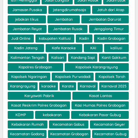
Istri Meninggal
Jalan Longsor
Jalan Rusak
Jalanrusak
Jamasan Pusaka
jatengdirumahsaja
Jatuh dari Atap
jebakan tikus
Jembatan
Jembatan Darurat
Jembatan Reyot
Jembatan Rusak
Jengglong Timur
Judi Online
kabupaten Kalilusi
Kadin
Kadin Grobogan
Kadin Jateng
Kafe Karaoke
KAI
kalilusi
Kalimantan Tengah
Kalisari
Kandang Sapi
Kanit Gakkum
Kapolres Grobogan
Kapolsek Karangrayung
Kapolsek Ngaringan
Kapolsek Purwodadi
Kapolsek Toroh
Karangrayung
karaoke
Karate
Karnaval
Karnaval 2025
Karyawati Pabrik
Kasat Lantas
Kasat Reskrim Polres Grobogan
Kasi Humas Polres Grobogan
KDMP
kebakaran
Kebakaran Pasar Gubug
Kebakaran Rumah
Kecamatan Gabus
Kecamatan Geyer
Kecamatan Godong
Kecamatan Grobogan
Kecamatan Gubug