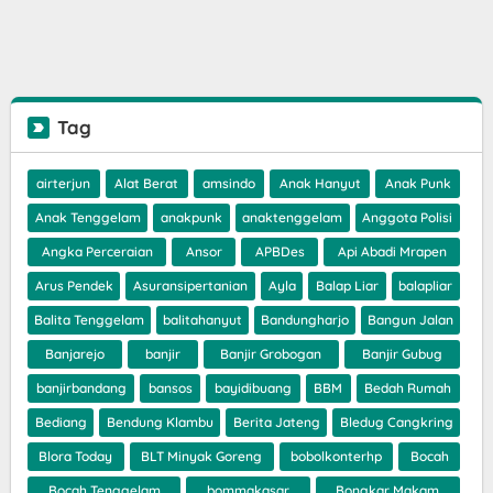
Tag
airterjun
Alat Berat
amsindo
Anak Hanyut
Anak Punk
Anak Tenggelam
anakpunk
anaktenggelam
Anggota Polisi
Angka Perceraian
Ansor
APBDes
Api Abadi Mrapen
Arus Pendek
Asuransipertanian
Ayla
Balap Liar
balapliar
Balita Tenggelam
balitahanyut
Bandungharjo
Bangun Jalan
Banjarejo
banjir
Banjir Grobogan
Banjir Gubug
banjirbandang
bansos
bayidibuang
BBM
Bedah Rumah
Bediang
Bendung Klambu
Berita Jateng
Bledug Cangkring
Blora Today
BLT Minyak Goreng
bobolkonterhp
Bocah
Bocah Tenggelam
bommakasar
Bongkar Makam