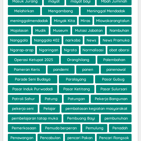
Masuk Jurang
mayat
mayat bayi
Mbah Juminah
Melahirkan
Mengambang
Meninggal Mendadak
meninggalmendadak
Minyak Kita
Miras
Mlowokarangtalun
Mojolasan
Mudik
Museum
Mutasi Jabatan
Nambuhan
Nanggala
Nanggala 402
narkoba
News
News Pramuka
Ngarap-arap
Ngaringan
Ngroto
Normalisasi
obat aborsi
Operasi Ketupat 2025
Oranghilang
Palembahan
Pameran Keris
pandemi
panen
panenawal
Parade Seni Budaya
Paralayang
Pasar Gubug
Pasar Induk Purwodadi
Pasar Ketitang
Pasar Sulursari
Patroli Sahur
Patung
Patungan
Pekerja Bangunan
pekerja seni
Pelajar
pembatasan kegiatan masyarakat
pembelajaran tatap muka
Pembuang Bayi
pembunuhan
Pemerkosaan
Pemuda berperan
Pemulung
Penadah
Penawangan
Pencabulan
pencari Pakan
Pencari Rongsok