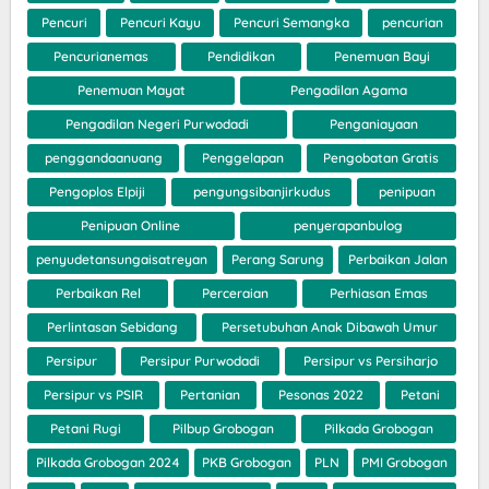
Pencuri
Pencuri Kayu
Pencuri Semangka
pencurian
Pencurianemas
Pendidikan
Penemuan Bayi
Penemuan Mayat
Pengadilan Agama
Pengadilan Negeri Purwodadi
Penganiayaan
penggandaanuang
Penggelapan
Pengobatan Gratis
Pengoplos Elpiji
pengungsibanjirkudus
penipuan
Penipuan Online
penyerapanbulog
penyudetansungaisatreyan
Perang Sarung
Perbaikan Jalan
Perbaikan Rel
Perceraian
Perhiasan Emas
Perlintasan Sebidang
Persetubuhan Anak Dibawah Umur
Persipur
Persipur Purwodadi
Persipur vs Persiharjo
Persipur vs PSIR
Pertanian
Pesonas 2022
Petani
Petani Rugi
Pilbup Grobogan
Pilkada Grobogan
Pilkada Grobogan 2024
PKB Grobogan
PLN
PMI Grobogan