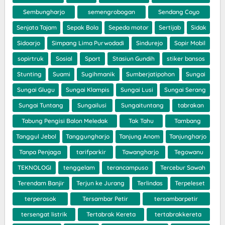
Sembungharjo
semengrobogan
Sendang Coyo
Senjata Tajam
Sepak Bola
Sepeda motor
Sertijab
Sidak
Sidoarjo
Simpang Lima Purwodadi
Sindurejo
Sopir Mobil
sopirtruk
Sosial
Sport
Stasiun Gundih
stiker bansos
Stunting
Suami
Sugihmanik
Sumberjatipohon
Sungai
Sungai Glugu
Sungai Klampis
Sungai Lusi
Sungai Serang
Sungai Tuntang
Sungailusi
Sungaituntang
tabrakan
Tabung Pengisi Balon Meledak
Tak Tahu
Tambang
Tanggul Jebol
Tanggungharjo
Tanjung Anom
Tanjungharjo
Tanpa Penjaga
tarifparkir
Tawangharjo
Tegowanu
TEKNOLOGI
tenggelam
terancampuso
Tercebur Sawah
Terendam Banjir
Terjun ke Jurang
Terlindas
Terpeleset
terperosok
Tersambar Petir
tersambarpetir
tersengat listrik
Tertabrak Kereta
tertabrakkereta