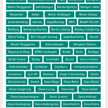
Balita Tenggelam
balitahanyut
Bandungharjo
Bangun Jalan
Banjarejo
banjir
Banjir Grobogan
Banjir Gubug
banjirbandang
bansos
bayidibuang
BBM
Bedah Rumah
Bediang
Bendung Klambu
Berita Jateng
Bledug Cangkring
Blora Today
BLT Minyak Goreng
bobolkonterhp
Bocah
Bocah Tenggelam
bommakasar
Bongkar Makam
Boyong Grobog
BPBD Grobogan
Brabo
Brati
Budaya
Bulan Puasa
Bulog
bunuhdiri
Buron
bus vs motor
Cafe Karaoke
Candisari
Cemburu
cintasesamajenis
Curanmor
curi HP
Damkar
Daop 4 Semarang
Demo
Demonstrasi
Depok
Desa Bago
Desa Belor
Desa Boloh
Desa Cangkring
Desa Curug
Desa Gaji
Desa Godan
Desa Harjowinangun
Desa Juworo
Desa Kalirejo
Desa Karangrejo
Desa Kedungrejo
Desa Kemiri
Desa Ketro