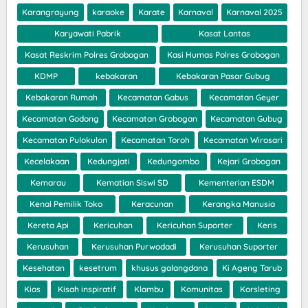
Karangrayung
karaoke
Karate
Karnaval
Karnaval 2025
Karyawati Pabrik
Kasat Lantas
Kasat Reskrim Polres Grobogan
Kasi Humas Polres Grobogan
KDMP
kebakaran
Kebakaran Pasar Gubug
Kebakaran Rumah
Kecamatan Gabus
Kecamatan Geyer
Kecamatan Godong
Kecamatan Grobogan
Kecamatan Gubug
Kecamatan Pulokulon
Kecamatan Toroh
Kecamatan Wirosari
Kecelakaan
Kedungjati
Kedungombo
Kejari Grobogan
Kemarau
Kematian Siswi SD
Kementerian ESDM
Kenal Pemilik Toko
Keracunan
Kerangka Manusia
Kereta Api
Kericuhan
Kericuhan Suporter
Keris
Kerusuhan
Kerusuhan Purwodadi
Kerusuhan Suporter
Kesehatan
kesetrum
khusus galangdana
Ki Ageng Tarub
Kios
Kisah inspiratif
Klambu
Komunitas
Korsleting