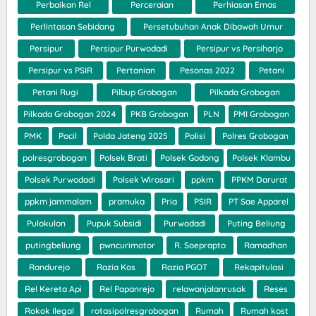
Perbaikan Rel
Perceraian
Perhiasan Emas
Perlintasan Sebidang
Persetubuhan Anak Dibawah Umur
Persipur
Persipur Purwodadi
Persipur vs Persiharjo
Persipur vs PSIR
Pertanian
Pesonas 2022
Petani
Petani Rugi
Pilbup Grobogan
Pilkada Grobogan
Pilkada Grobogan 2024
PKB Grobogan
PLN
PMI Grobogan
PMK
Pocil
Polda Jateng 2025
Polisi
Polres Grobogan
polresgrobogan
Polsek Brati
Polsek Godong
Polsek Klambu
Polsek Purwodadi
Polsek Wirosari
ppkm
PPKM Darurat
ppkm jammalam
pramuka
Pria
PSIR
PT Sae Apparel
Pulokulon
Pupuk Subsidi
Purwodadi
Puting Beliung
putingbeliung
pwncurimotor
R. Soeprapto
Ramadhan
Randurejo
Razia Kos
Razia PGOT
Rekapitulasi
Rel Kereta Api
Rel Papanrejo
relawanjalanrusak
Reses
Rokok Ilegal
rotasipolresgrobogan
Rumah
Rumah kost