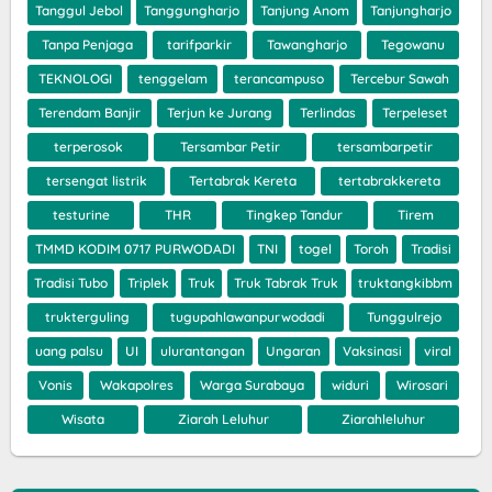
Tanggul Jebol
Tanggungharjo
Tanjung Anom
Tanjungharjo
Tanpa Penjaga
tarifparkir
Tawangharjo
Tegowanu
TEKNOLOGI
tenggelam
terancampuso
Tercebur Sawah
Terendam Banjir
Terjun ke Jurang
Terlindas
Terpeleset
terperosok
Tersambar Petir
tersambarpetir
tersengat listrik
Tertabrak Kereta
tertabrakkereta
testurine
THR
Tingkep Tandur
Tirem
TMMD KODIM 0717 PURWODADI
TNI
togel
Toroh
Tradisi
Tradisi Tubo
Triplek
Truk
Truk Tabrak Truk
truktangkibbm
trukterguling
tugupahlawanpurwodadi
Tunggulrejo
uang palsu
UI
ulurantangan
Ungaran
Vaksinasi
viral
Vonis
Wakapolres
Warga Surabaya
widuri
Wirosari
Wisata
Ziarah Leluhur
Ziarahleluhur