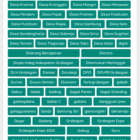
Desa Kramat
Desa Kronggen
Desa Mangin
Desa Menawan
Desa Pendem
Desa Pojok
Desa Pranten
Desa Pulokulon
Desa Putatsari
Desa Rajek
Desa Sambung
Desa Selo
Desa Sendangharjo
Desa Sidorejo
Desa Simo
Desa Sugihan
Desa Temon
Desa Tlogorejo
Desa Toko
Desa Wolo
digilir
Dilarang Beroperasi
Dimoro
Disperindag Kabupaten Grobogan
Ditemukan Meninggal
DLH Grobogan
Donasi
Dorolegi
DPO
DPUPR Grobogan
Durian
Dusun Semen
Ekonomi
forkigrobogan
gabah
Gabus
Gadai
Gading
Gagal Panen
Gagal Standing
galangdana
Galian C
galianc
Gangguan jiwa
gangguanjiwa
Ganja
Gantung diri
gantungdiri
Getasrejo
Geyer
Godong
Grobogan
Grobogan Expo
Grobogan Expo 2025
Gubug
Guru