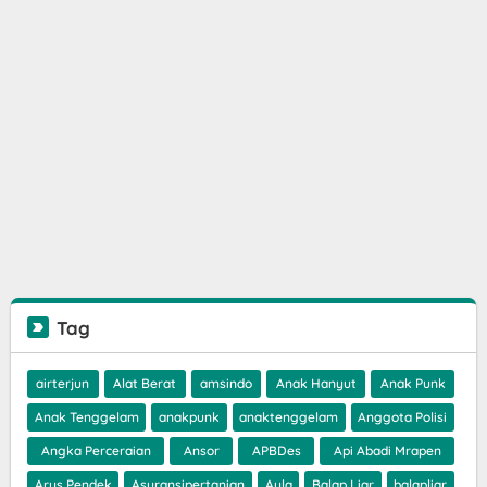
Tag
airterjun
Alat Berat
amsindo
Anak Hanyut
Anak Punk
Anak Tenggelam
anakpunk
anaktenggelam
Anggota Polisi
Angka Perceraian
Ansor
APBDes
Api Abadi Mrapen
Arus Pendek
Asuransipertanian
Ayla
Balap Liar
balapliar