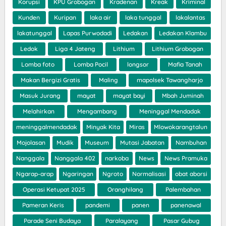
Korupsi
KPU Grobogan
Kradenan
Kreak
Kriminal
Kunden
Kuripan
laka air
laka tunggal
lakalantas
lakatunggal
Lapas Purwodadi
Ledakan
Ledakan Klambu
Ledok
Liga 4 Jateng
Lithium
Lithium Grobogan
Lomba foto
Lomba Pocil
longsor
Mafia Tanah
Makan Bergizi Gratis
Maling
mapolsek Tawangharjo
Masuk Jurang
mayat
mayat bayi
Mbah Juminah
Melahirkan
Mengambang
Meninggal Mendadak
meninggalmendadak
Minyak Kita
Miras
Mlowokarangtalun
Mojolasan
Mudik
Museum
Mutasi Jabatan
Nambuhan
Nanggala
Nanggala 402
narkoba
News
News Pramuka
Ngarap-arap
Ngaringan
Ngroto
Normalisasi
obat aborsi
Operasi Ketupat 2025
Oranghilang
Palembahan
Pameran Keris
pandemi
panen
panenawal
Parade Seni Budaya
Paralayang
Pasar Gubug