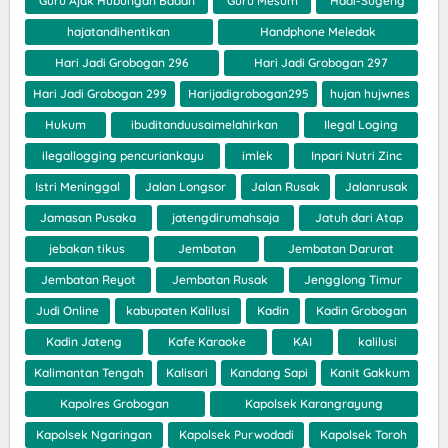
Guru Ajak Hubungan Badan
Guru Mesum
Hadi-Sugeng
hajatandihentikan
Handphone Meledak
Hari Jadi Grobogan 296
Hari Jadi Grobogan 297
Hari Jadi Grobogan 299
Harijadigrobogan295
hujan hujwnes
Hukum
ibuditanduusaimelahirkan
Ilegal Loging
ilegallogging pencuriankayu
imlek
Inpari Nutri Zinc
Istri Meninggal
Jalan Longsor
Jalan Rusak
Jalanrusak
Jamasan Pusaka
jatengdirumahsaja
Jatuh dari Atap
jebakan tikus
Jembatan
Jembatan Darurat
Jembatan Reyot
Jembatan Rusak
Jengglong Timur
Judi Online
kabupaten Kalilusi
Kadin
Kadin Grobogan
Kadin Jateng
Kafe Karaoke
KAI
kalilusi
Kalimantan Tengah
Kalisari
Kandang Sapi
Kanit Gakkum
Kapolres Grobogan
Kapolsek Karangrayung
Kapolsek Ngaringan
Kapolsek Purwodadi
Kapolsek Toroh