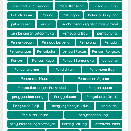
Pasar Induk Purwodadi
Pasar Ketitang
Pasar Sulursari
Patroli Sahur
Patung
Patungan
Pekerja Bangunan
pekerja seni
Pelajar
pembatasan kegiatan masyarakat
pembelajaran tatap muka
Pembuang Bayi
pembunuhan
Pemerkosaan
Pemuda berperan
Pemulung
Penadah
Penawangan
Pencabulan
pencari Pakan
Pencari Rongsok
Pencuri
Pencuri Kayu
Pencuri Semangka
pencurian
Pencurianemas
Pendidikan
Penemuan Bayi
Penemuan Mayat
Pengadilan Agama
Pengadilan Negeri Purwodadi
Penganiayaan
penggandaanuang
Penggelapan
Pengobatan Gratis
Pengoplos Elpiji
pengungsibanjirkudus
penipuan
Penipuan Online
penyerapanbulog
penyudetansungaisatreyan
Perang Sarung
Perbaikan Jalan