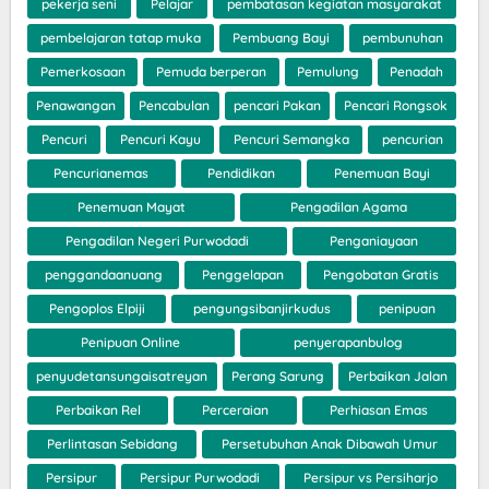
pekerja seni
Pelajar
pembatasan kegiatan masyarakat
pembelajaran tatap muka
Pembuang Bayi
pembunuhan
Pemerkosaan
Pemuda berperan
Pemulung
Penadah
Penawangan
Pencabulan
pencari Pakan
Pencari Rongsok
Pencuri
Pencuri Kayu
Pencuri Semangka
pencurian
Pencurianemas
Pendidikan
Penemuan Bayi
Penemuan Mayat
Pengadilan Agama
Pengadilan Negeri Purwodadi
Penganiayaan
penggandaanuang
Penggelapan
Pengobatan Gratis
Pengoplos Elpiji
pengungsibanjirkudus
penipuan
Penipuan Online
penyerapanbulog
penyudetansungaisatreyan
Perang Sarung
Perbaikan Jalan
Perbaikan Rel
Perceraian
Perhiasan Emas
Perlintasan Sebidang
Persetubuhan Anak Dibawah Umur
Persipur
Persipur Purwodadi
Persipur vs Persiharjo