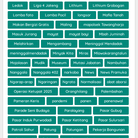
Ledok
Liga 4 Jateng
Lithium
Lithium Grobogan
Lomba foto
Lomba Pocil
longsor
Mafia Tanah
Makan Bergizi Gratis
Maling
mapolsek Tawangharjo
Masuk Jurang
mayat
mayat bayi
Mbah Juminah
Melahirkan
Mengambang
Meninggal Mendadak
meninggalmendadak
Minyak Kita
Miras
Mlowokarangtalun
Mojolasan
Mudik
Museum
Mutasi Jabatan
Nambuhan
Nanggala
Nanggala 402
narkoba
News
News Pramuka
Ngarap-arap
Ngaringan
Ngroto
Normalisasi
obat aborsi
Operasi Ketupat 2025
Oranghilang
Palembahan
Pameran Keris
pandemi
panen
panenawal
Parade Seni Budaya
Paralayang
Pasar Gubug
Pasar Induk Purwodadi
Pasar Ketitang
Pasar Sulursari
Patroli Sahur
Patung
Patungan
Pekerja Bangunan