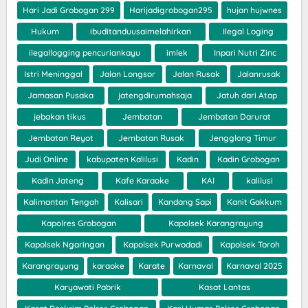
Hari Jadi Grobogan 299
Harijadigrobogan295
hujan hujwnes
Hukum
ibuditanduusaimelahirkan
Ilegal Loging
ilegallogging pencuriankayu
imlek
Inpari Nutri Zinc
Istri Meninggal
Jalan Longsor
Jalan Rusak
Jalanrusak
Jamasan Pusaka
jatengdirumahsaja
Jatuh dari Atap
jebakan tikus
Jembatan
Jembatan Darurat
Jembatan Reyot
Jembatan Rusak
Jengglong Timur
Judi Online
kabupaten Kalilusi
Kadin
Kadin Grobogan
Kadin Jateng
Kafe Karaoke
KAI
kalilusi
Kalimantan Tengah
Kalisari
Kandang Sapi
Kanit Gakkum
Kapolres Grobogan
Kapolsek Karangrayung
Kapolsek Ngaringan
Kapolsek Purwodadi
Kapolsek Toroh
Karangrayung
karaoke
Karate
Karnaval
Karnaval 2025
Karyawati Pabrik
Kasat Lantas