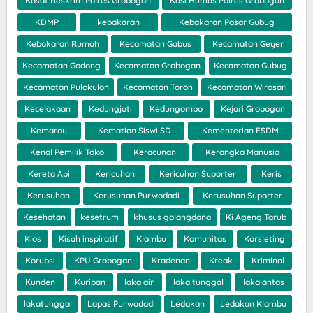
Kasat Reskrim Polres Grobogan
Kasi Humas Polres Grobogan
KDMP
kebakaran
Kebakaran Pasar Gubug
Kebakaran Rumah
Kecamatan Gabus
Kecamatan Geyer
Kecamatan Godong
Kecamatan Grobogan
Kecamatan Gubug
Kecamatan Pulokulon
Kecamatan Toroh
Kecamatan Wirosari
Kecelakaan
Kedungjati
Kedungombo
Kejari Grobogan
Kemarau
Kematian Siswi SD
Kementerian ESDM
Kenal Pemilik Toko
Keracunan
Kerangka Manusia
Kereta Api
Kericuhan
Kericuhan Suporter
Keris
Kerusuhan
Kerusuhan Purwodadi
Kerusuhan Suporter
Kesehatan
kesetrum
khusus galangdana
Ki Ageng Tarub
Kios
Kisah inspiratif
Klambu
Komunitas
Korsleting
Korupsi
KPU Grobogan
Kradenan
Kreak
Kriminal
Kunden
Kuripan
laka air
laka tunggal
lakalantas
lakatunggal
Lapas Purwodadi
Ledakan
Ledakan Klambu