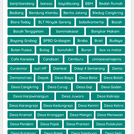
banjirbandang
bansos
bayidibuang
BBM
Bedah Rumah
Bediang
Bendung Klambu
Berita Jateng
Bledug Cangkring
Blora Today
BLT Minyak Goreng
bobolkonterhp
Bocah
Bocah Tenggelam
bommakasar
Bongkar Makam
Boyong Grobog
BPBD Grobogan
Brabo
Brati
Budaya
Bulan Puasa
Bulog
bunuhdiri
Buron
bus vs motor
Cafe Karaoke
Candisari
Cemburu
cintasesamajenis
Curanmor
curi HP
Damkar
Daop 4 Semarang
Demo
Demonstrasi
Depok
Desa Bago
Desa Belor
Desa Boloh
Desa Cangkring
Desa Curug
Desa Gaji
Desa Godan
Desa Harjowinangun
Desa Juworo
Desa Kalirejo
Desa Karangrejo
Desa Kedungrejo
Desa Kemiri
Desa Ketro
Desa Kramat
Desa Kronggen
Desa Mangin
Desa Menawan
Desa Pendem
Desa Pojok
Desa Pranten
Desa Pulokulon
Desa Putatsari
Desa Rajek
Desa Sambung
Desa Selo