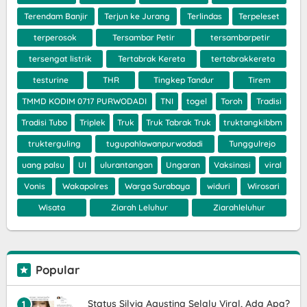
Terendam Banjir
Terjun ke Jurang
Terlindas
Terpeleset
terperosok
Tersambar Petir
tersambarpetir
tersengat listrik
Tertabrak Kereta
tertabrakkereta
testurine
THR
Tingkep Tandur
Tirem
TMMD KODIM 0717 PURWODADI
TNI
togel
Toroh
Tradisi
Tradisi Tubo
Triplek
Truk
Truk Tabrak Truk
truktangkibbm
trukterguling
tugupahlawanpurwodadi
Tunggulrejo
uang palsu
UI
ulurantangan
Ungaran
Vaksinasi
viral
Vonis
Wakapolres
Warga Surabaya
widuri
Wirosari
Wisata
Ziarah Leluhur
Ziarahleluhur
Popular
Status Silvia Agustina Selalu Viral, Ada Apa?