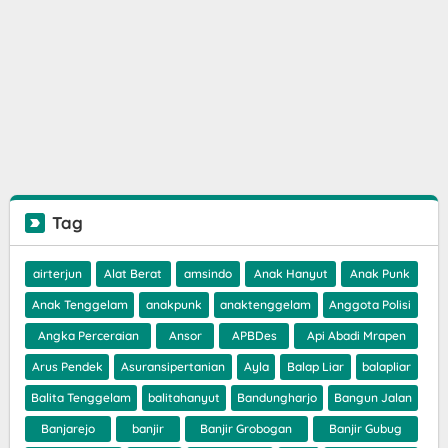
Tag
airterjun
Alat Berat
amsindo
Anak Hanyut
Anak Punk
Anak Tenggelam
anakpunk
anaktenggelam
Anggota Polisi
Angka Perceraian
Ansor
APBDes
Api Abadi Mrapen
Arus Pendek
Asuransipertanian
Ayla
Balap Liar
balapliar
Balita Tenggelam
balitahanyut
Bandungharjo
Bangun Jalan
Banjarejo
banjir
Banjir Grobogan
Banjir Gubug