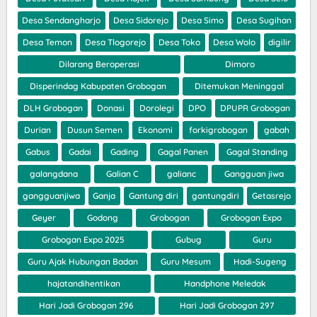
Desa Sendangharjo
Desa Sidorejo
Desa Simo
Desa Sugihan
Desa Temon
Desa Tlogorejo
Desa Toko
Desa Wolo
digilir
Dilarang Beroperasi
Dimoro
Disperindag Kabupaten Grobogan
Ditemukan Meninggal
DLH Grobogan
Donasi
Dorolegi
DPO
DPUPR Grobogan
Durian
Dusun Semen
Ekonomi
forkigrobogan
gabah
Gabus
Gadai
Gading
Gagal Panen
Gagal Standing
galangdana
Galian C
galianc
Gangguan jiwa
gangguanjiwa
Ganja
Gantung diri
gantungdiri
Getasrejo
Geyer
Godong
Grobogan
Grobogan Expo
Grobogan Expo 2025
Gubug
Guru
Guru Ajak Hubungan Badan
Guru Mesum
Hadi-Sugeng
hajatandihentikan
Handphone Meledak
Hari Jadi Grobogan 296
Hari Jadi Grobogan 297