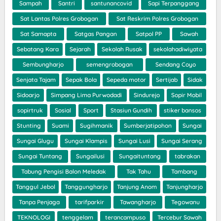
Sampah
Santri
santunancovid
Sapi Terpanggang
Sat Lantas Polres Grobogan
Sat Reskrim Polres Grobogan
Sat Samapta
Satgas Pangan
Satpol PP
Sawah
Sebatang Kara
Sejarah
Sekolah Rusak
sekolahadiwiyata
Sembungharjo
semengrobogan
Sendang Coyo
Senjata Tajam
Sepak Bola
Sepeda motor
Sertijab
Sidak
Sidoarjo
Simpang Lima Purwodadi
Sindurejo
Sopir Mobil
sopirtruk
Sosial
Sport
Stasiun Gundih
stiker bansos
Stunting
Suami
Sugihmanik
Sumberjatipohon
Sungai
Sungai Glugu
Sungai Klampis
Sungai Lusi
Sungai Serang
Sungai Tuntang
Sungailusi
Sungaituntang
tabrakan
Tabung Pengisi Balon Meledak
Tak Tahu
Tambang
Tanggul Jebol
Tanggungharjo
Tanjung Anom
Tanjungharjo
Tanpa Penjaga
tarifparkir
Tawangharjo
Tegowanu
TEKNOLOGI
tenggelam
terancampuso
Tercebur Sawah