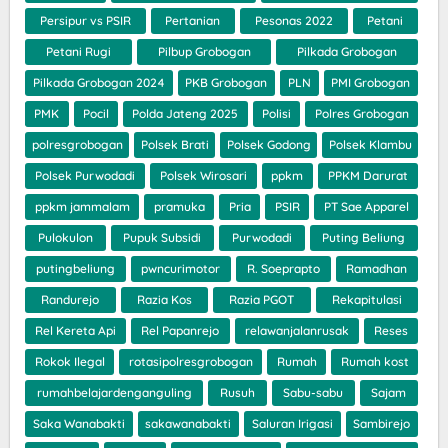
Persipur vs PSIR
Pertanian
Pesonas 2022
Petani
Petani Rugi
Pilbup Grobogan
Pilkada Grobogan
Pilkada Grobogan 2024
PKB Grobogan
PLN
PMI Grobogan
PMK
Pocil
Polda Jateng 2025
Polisi
Polres Grobogan
polresgrobogan
Polsek Brati
Polsek Godong
Polsek Klambu
Polsek Purwodadi
Polsek Wirosari
ppkm
PPKM Darurat
ppkm jammalam
pramuka
Pria
PSIR
PT Sae Apparel
Pulokulon
Pupuk Subsidi
Purwodadi
Puting Beliung
putingbeliung
pwncurimotor
R. Soeprapto
Ramadhan
Randurejo
Razia Kos
Razia PGOT
Rekapitulasi
Rel Kereta Api
Rel Papanrejo
relawanjalanrusak
Reses
Rokok Ilegal
rotasipolresgrobogan
Rumah
Rumah kost
rumahbelajardenganguling
Rusuh
Sabu-sabu
Sajam
Saka Wanabakti
sakawanabakti
Saluran Irigasi
Sambirejo