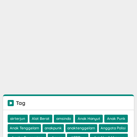
Tag
airterjun
Alat Berat
amsindo
Anak Hanyut
Anak Punk
Anak Tenggelam
anakpunk
anaktenggelam
Anggota Polisi