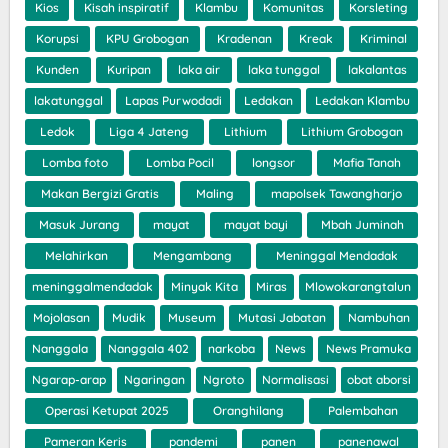
Kios
Kisah inspiratif
Klambu
Komunitas
Korsleting
Korupsi
KPU Grobogan
Kradenan
Kreak
Kriminal
Kunden
Kuripan
laka air
laka tunggal
lakalantas
lakatunggal
Lapas Purwodadi
Ledakan
Ledakan Klambu
Ledok
Liga 4 Jateng
Lithium
Lithium Grobogan
Lomba foto
Lomba Pocil
longsor
Mafia Tanah
Makan Bergizi Gratis
Maling
mapolsek Tawangharjo
Masuk Jurang
mayat
mayat bayi
Mbah Juminah
Melahirkan
Mengambang
Meninggal Mendadak
meninggalmendadak
Minyak Kita
Miras
Mlowokarangtalun
Mojolasan
Mudik
Museum
Mutasi Jabatan
Nambuhan
Nanggala
Nanggala 402
narkoba
News
News Pramuka
Ngarap-arap
Ngaringan
Ngroto
Normalisasi
obat aborsi
Operasi Ketupat 2025
Oranghilang
Palembahan
Pameran Keris
pandemi
panen
panenawal