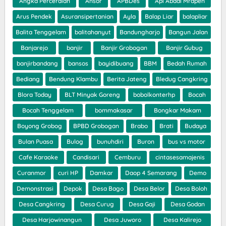
Angka Perceraian
Ansor
APBDes
Api Abadi Mrapen
Arus Pendek
Asuransipertanian
Ayla
Balap Liar
balapliar
Balita Tenggelam
balitahanyut
Bandungharjo
Bangun Jalan
Banjarejo
banjir
Banjir Grobogan
Banjir Gubug
banjirbandang
bansos
bayidibuang
BBM
Bedah Rumah
Bediang
Bendung Klambu
Berita Jateng
Bledug Cangkring
Blora Today
BLT Minyak Goreng
bobolkonterhp
Bocah
Bocah Tenggelam
bommakasar
Bongkar Makam
Boyong Grobog
BPBD Grobogan
Brabo
Brati
Budaya
Bulan Puasa
Bulog
bunuhdiri
Buron
bus vs motor
Cafe Karaoke
Candisari
Cemburu
cintasesamajenis
Curanmor
curi HP
Damkar
Daop 4 Semarang
Demo
Demonstrasi
Depok
Desa Bago
Desa Belor
Desa Boloh
Desa Cangkring
Desa Curug
Desa Gaji
Desa Godan
Desa Harjowinangun
Desa Juworo
Desa Kalirejo