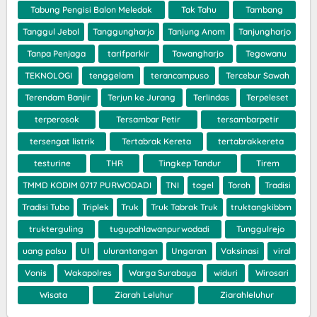
Tabung Pengisi Balon Meledak
Tak Tahu
Tambang
Tanggul Jebol
Tanggungharjo
Tanjung Anom
Tanjungharjo
Tanpa Penjaga
tarifparkir
Tawangharjo
Tegowanu
TEKNOLOGI
tenggelam
terancampuso
Tercebur Sawah
Terendam Banjir
Terjun ke Jurang
Terlindas
Terpeleset
terperosok
Tersambar Petir
tersambarpetir
tersengat listrik
Tertabrak Kereta
tertabrakkereta
testurine
THR
Tingkep Tandur
Tirem
TMMD KODIM 0717 PURWODADI
TNI
togel
Toroh
Tradisi
Tradisi Tubo
Triplek
Truk
Truk Tabrak Truk
truktangkibbm
trukterguling
tugupahlawanpurwodadi
Tunggulrejo
uang palsu
UI
ulurantangan
Ungaran
Vaksinasi
viral
Vonis
Wakapolres
Warga Surabaya
widuri
Wirosari
Wisata
Ziarah Leluhur
Ziarahleluhur