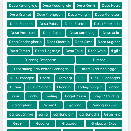
Desa Karangrejo
Desa Kedungrejo
Desa Kemiri
Desa Ketro
Desa Kramat
Desa Kronggen
Desa Mangin
Desa Menawan
Desa Pendem
Desa Pojok
Desa Pranten
Desa Pulokulon
Desa Putatsari
Desa Rajek
Desa Sambung
Desa Selo
Desa Sendangharjo
Desa Sidorejo
Desa Simo
Desa Sugihan
Desa Temon
Desa Tlogorejo
Desa Toko
Desa Wolo
digilir
Dilarang Beroperasi
Dimoro
Disperindag Kabupaten Grobogan
Ditemukan Meninggal
DLH Grobogan
Donasi
Dorolegi
DPO
DPUPR Grobogan
Durian
Dusun Semen
Ekonomi
forkigrobogan
gabah
Gabus
Gadai
Gading
Gagal Panen
Gagal Standing
galangdana
Galian C
galianc
Gangguan jiwa
gangguanjiwa
Ganja
Gantung diri
gantungdiri
Getasrejo
Geyer
Godong
Grobogan
Grobogan Expo