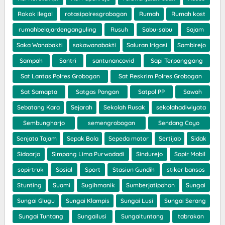
Rokok Ilegal
rotasipolresgrobogan
Rumah
Rumah kost
rumahbelajardenganguling
Rusuh
Sabu-sabu
Sajam
Saka Wanabakti
sakawanabakti
Saluran Irigasi
Sambirejo
Sampah
Santri
santunancovid
Sapi Terpanggang
Sat Lantas Polres Grobogan
Sat Reskrim Polres Grobogan
Sat Samapta
Satgas Pangan
Satpol PP
Sawah
Sebatang Kara
Sejarah
Sekolah Rusak
sekolahadiwiyata
Sembungharjo
semengrobogan
Sendang Coyo
Senjata Tajam
Sepak Bola
Sepeda motor
Sertijab
Sidak
Sidoarjo
Simpang Lima Purwodadi
Sindurejo
Sopir Mobil
sopirtruk
Sosial
Sport
Stasiun Gundih
stiker bansos
Stunting
Suami
Sugihmanik
Sumberjatipohon
Sungai
Sungai Glugu
Sungai Klampis
Sungai Lusi
Sungai Serang
Sungai Tuntang
Sungailusi
Sungaituntang
tabrakan