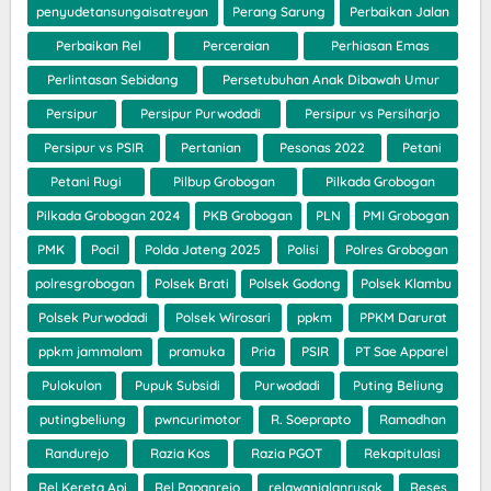
penyudetansungaisatreyan
Perang Sarung
Perbaikan Jalan
Perbaikan Rel
Perceraian
Perhiasan Emas
Perlintasan Sebidang
Persetubuhan Anak Dibawah Umur
Persipur
Persipur Purwodadi
Persipur vs Persiharjo
Persipur vs PSIR
Pertanian
Pesonas 2022
Petani
Petani Rugi
Pilbup Grobogan
Pilkada Grobogan
Pilkada Grobogan 2024
PKB Grobogan
PLN
PMI Grobogan
PMK
Pocil
Polda Jateng 2025
Polisi
Polres Grobogan
polresgrobogan
Polsek Brati
Polsek Godong
Polsek Klambu
Polsek Purwodadi
Polsek Wirosari
ppkm
PPKM Darurat
ppkm jammalam
pramuka
Pria
PSIR
PT Sae Apparel
Pulokulon
Pupuk Subsidi
Purwodadi
Puting Beliung
putingbeliung
pwncurimotor
R. Soeprapto
Ramadhan
Randurejo
Razia Kos
Razia PGOT
Rekapitulasi
Rel Kereta Api
Rel Papanrejo
relawanjalanrusak
Reses