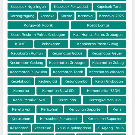
Kapolsek Ngaringan
Kapolsek Purwodadi
Kapolsek Toroh
Karangrayung
karaoke
Karate
Karnaval
Karnaval 2025
Karyawati Pabrik
Kasat Lantas
Kasat Reskrim Polres Grobogan
Kasi Humas Polres Grobogan
KDMP
kebakaran
Kebakaran Pasar Gubug
Kebakaran Rumah
Kecamatan Gabus
Kecamatan Geyer
Kecamatan Godong
Kecamatan Grobogan
Kecamatan Gubug
Kecamatan Pulokulon
Kecamatan Toroh
Kecamatan Wirosari
Kecelakaan
Kedungjati
Kedungombo
Kejari Grobogan
Kemarau
Kematian Siswi SD
Kementerian ESDM
Kenal Pemilik Toko
Keracunan
Kerangka Manusia
Kereta Api
Kericuhan
Kericuhan Suporter
Keris
Kerusuhan
Kerusuhan Purwodadi
Kerusuhan Suporter
Kesehatan
kesetrum
khusus galangdana
Ki Ageng Tarub