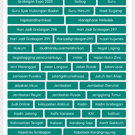
Grobogan Expo 2025
Gubug
Guru
Guru Ajak Hubungan Badan
Guru Mesum
Hadi-Sugeng
hajatandihentikan
Handphone Meledak
Hari Jadi Grobogan 296
Hari Jadi Grobogan 297
Hari Jadi Grobogan 299
Harijadigrobogan295
hujan hujwnes
Hukum
ibuditanduusaimelahirkan
Ilegal Loging
ilegallogging pencuriankayu
imlek
Inpari Nutri Zinc
Istri Meninggal
Jalan Longsor
Jalan Rusak
Jalanrusak
Jamasan Pusaka
jatengdirumahsaja
Jatuh dari Atap
jebakan tikus
Jembatan
Jembatan Darurat
Jembatan Reyot
Jembatan Rusak
Jengglong Timur
Judi Online
kabupaten Kalilusi
Kadin
Kadin Grobogan
Kadin Jateng
Kafe Karaoke
KAI
kalilusi
Kalimantan Tengah
Kalisari
Kandang Sapi
Kanit Gakkum
Kapolres Grobogan
Kapolsek Karangrayung